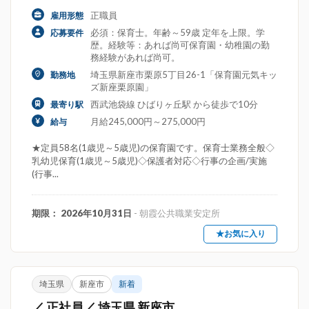
正職員
雇用形態
必須：保育士。年齢～59歳 定年を上限。学
応募要件
歴。経験等：あれば尚可保育園・幼稚園の勤
務経験があれば尚可。
埼玉県新座市栗原5丁目26-1「保育園元気キッ
勤務地
ズ新座栗原園」
西武池袋線 ひばりヶ丘駅 から徒歩で10分
最寄り駅
月給245,000円～275,000円
給与
★定員58名(1歳児～5歳児)の保育園です。保育士業務全般◇
乳幼児保育(1歳児～5歳児)◇保護者対応◇行事の企画/実施
(行事...
期限： 2026年10月31日
- 朝霞公共職業安定所
★お気に入り
埼玉県
新座市
新着
／ 正社員／ 埼玉県 新座市