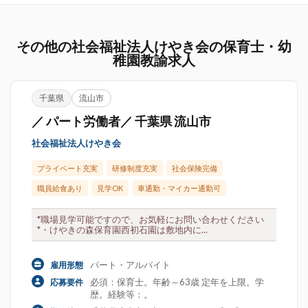
その他の社会福祉法人けやき会の保育士・幼
稚園教諭求人
千葉県
流山市
／ パート労働者／ 千葉県 流山市
社会福祉法人けやき会
プライベート充実
研修制度充実
社会保険完備
職員給食あり
見学OK
車通勤・マイカー通勤可
*職場見学可能ですので、お気軽にお問い合わせください
*・けやきの森保育園西初石園は敷地内に...
パート・アルバイト
雇用形態
必須：保育士。年齢～63歳 定年を上限。学
応募要件
歴。経験等：。