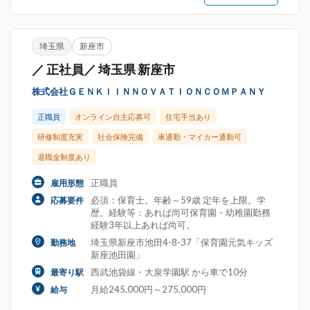
埼玉県
新座市
／ 正社員／ 埼玉県 新座市
株式会社ＧＥＮＫＩＩＮＮＯＶＡＴＩＯＮＣＯＭＰＡＮＹ
正職員
オンライン自主応募可
住宅手当あり
研修制度充実
社会保険完備
車通勤・マイカー通勤可
退職金制度あり
正職員
雇用形態
必須：保育士。年齢～59歳 定年を上限。学
応募要件
歴。経験等：あれば尚可保育園・幼稚園勤務
経験3年以上あれば尚可。
埼玉県新座市池田4-8-37「保育園元気キッズ
勤務地
新座池田園」
西武池袋線・大泉学園駅 から車で10分
最寄り駅
月給245,000円～275,000円
給与