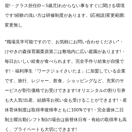
迎!・クラス担任(0～5歳児)わからない事をすぐに聞ける環境
です!経験の浅い方は研修制度があります。(応相談)変更範囲:
変更無し
*職場見学可能ですので、お気軽にお問い合わせください*・
けやきの森保育園栗原第二は敷地内に広い庭園があります!・
毎日おいしい給食が食べられます。完全手作り給食が自慢で
す!・福利厚生「ワークジョイさいたま」に加盟している企業
です。旅行、レジャー、飲食、ショッピングなど、充実のサ
ービスが割引価格でお受けできます!オリエンタルの割り引券
も大人気!出産、結婚等お祝い金も受けることができます!・産
休育休制度は取得率復帰率ともに100%です!・完全週休二日
制土曜出勤(シフト制)の場合は振替休日有・有給の取得率も高
く、プライベートも大切にできます!