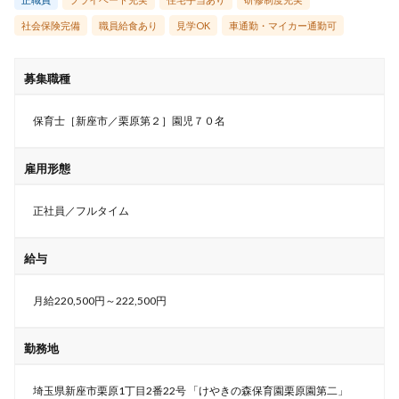
社会保険完備
職員給食あり
見学OK
車通勤・マイカー通勤可
募集職種
保育士［新座市／栗原第２］園児７０名
雇用形態
正社員／フルタイム
給与
月給220,500円～222,500円
勤務地
埼玉県新座市栗原1丁目2番22号 「けやきの森保育園栗原園第二」