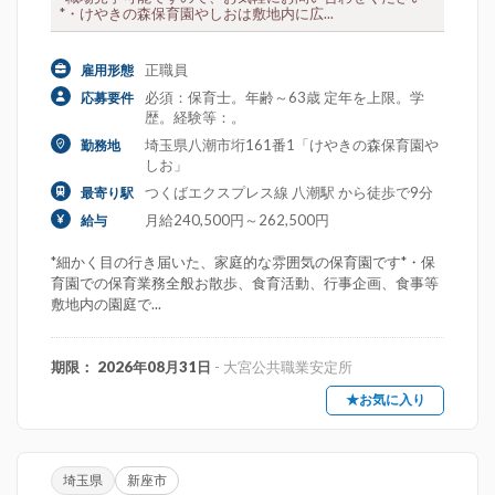
*・けやきの森保育園やしおは敷地内に広...
正職員
雇用形態
必須：保育士。年齢～63歳 定年を上限。学
応募要件
歴。経験等：。
埼玉県八潮市垳161番1「けやきの森保育園や
勤務地
しお」
つくばエクスプレス線 八潮駅 から徒歩で9分
最寄り駅
月給240,500円～262,500円
給与
*細かく目の行き届いた、家庭的な雰囲気の保育園です*・保
育園での保育業務全般お散歩、食育活動、行事企画、食事等
敷地内の園庭で...
期限： 2026年08月31日
- 大宮公共職業安定所
★お気に入り
埼玉県
新座市