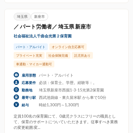
埼玉県
新座市
／ パート労働者／ 埼玉県 新座市
社会福祉法人千曲会光第２保育園
パート・アルバイト
オンライン自主応募可
プライベート充実
社会保険完備
託児所あり
車通勤・マイカー通勤可
パート・アルバイト
雇用形態
必須：保育士。学歴。経験等：。
応募要件
埼玉県新座市西掘1-3-15光第2保育園
勤務地
西武池袋線・東久留米駅 から車で10分
最寄り駅
時給1,300円～1,300円
給与
定員100名の保育園にて、0歳児クラスにフリーの職員とし
て、保育のサポートについていただきます。従事すべき業務
の変更範囲:変...