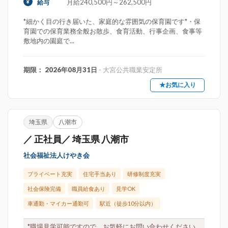
月給240,500円～262,500円
給与
*細かく目の行き届いた、家庭的な雰囲気の保育園です*・保
育園での保育業務全般お散歩、食育活動、行事企画、食事等
敷地内の園庭で...
期限： 2026年08月31日
- 大宮公共職業安定所
★お気に入り
埼玉県
八潮市
／ 正社員／ 埼玉県 八潮市
社会福祉法人けやき会
プライベート充実
住宅手当あり
研修制度充実
社会保険完備
職員給食あり
見学OK
車通勤・マイカー通勤可
駅近（徒歩10分以内）
*職場見学可能ですので、お気軽にお問い合わせください