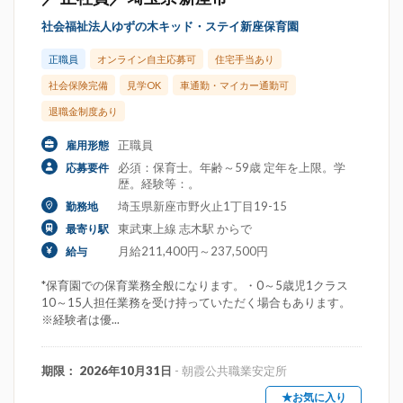
社会福祉法人ゆずの木キッド・ステイ新座保育園
正職員
オンライン自主応募可
住宅手当あり
社会保険完備
見学OK
車通勤・マイカー通勤可
退職金制度あり
正職員
雇用形態
必須：保育士。年齢～59歳 定年を上限。学
応募要件
歴。経験等：。
埼玉県新座市野火止1丁目19-15
勤務地
東武東上線 志木駅 からで
最寄り駅
月給211,400円～237,500円
給与
*保育園での保育業務全般になります。・0～5歳児1クラス
10～15人担任業務を受け持っていただく場合もあります。
※経験者は優...
期限： 2026年10月31日
- 朝霞公共職業安定所
★お気に入り