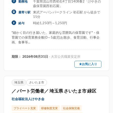
千葉県流山市西初石4丁目1408番2「けやきの
勤務地
森保育園西初石園」
東武アーバンパークライン 初石駅 から徒歩で
最寄り駅
15分
時給1,250円～1,250円
給与
*細かく目の行き届いた、家庭的な雰囲気の保育園です*・保
育園での保育業務全般(0～5歳児)お散歩、食育活動、行事企
画、食事等...
期限： 2026年08月31日
- 大宮公共職業安定所
★お気に入り
埼玉県
さいたま市
／ パート労働者／ 埼玉県 さいたま市 緑区
社会福祉法人けやき会
プライベート充実
研修制度充実
社会保険完備