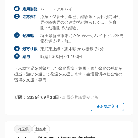
パート・アルバイト
雇用形態
必須：保育士。学歴。経験等：あれば尚可幼
応募要件
児や障害児の発達支援経験もしくは、保育
園・幼稚園での経験。
埼玉県新座市東北2-6-5第一ホワイトビル2F児
勤務地
童発達支援・放...
東武東上線・志木駅 から徒歩で9分
最寄り駅
時給1,300円～1,400円
給与
・未就学児を対象とした療育業務・集団・個別療育の補助を
担当・遊びを通して発達を支援します・生活習慣や社会性の
習得を支援・専門...
期限： 2026年09月30日
- 朝霞公共職業安定所
★お気に入り
埼玉県
新座市