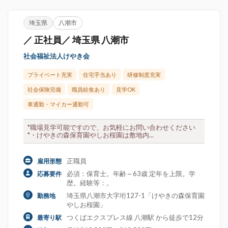
埼玉県
八潮市
／ 正社員／ 埼玉県 八潮市
社会福祉法人けやき会
プライベート充実
住宅手当あり
研修制度充実
社会保険完備
職員給食あり
見学OK
車通勤・マイカー通勤可
*職場見学可能ですので、お気軽にお問い合わせください
*・けやきの森保育園やしお桜園は敷地内...
正職員
雇用形態
必須：保育士。年齢～63歳 定年を上限。学
応募要件
歴。経験等：。
埼玉県八潮市大字垳127-1「けやきの森保育園
勤務地
やしお桜園」
つくばエクスプレス線 八潮駅 から徒歩で12分
最寄り駅