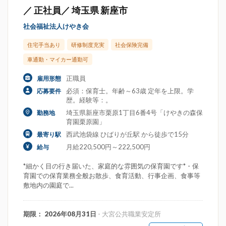
／ 正社員／ 埼玉県 新座市
社会福祉法人けやき会
住宅手当あり
研修制度充実
社会保険完備
車通勤・マイカー通勤可
正職員
雇用形態
必須：保育士。年齢～63歳 定年を上限。学
応募要件
歴。経験等：。
埼玉県新座市栗原1丁目6番4号「けやきの森保
勤務地
育園栗原園」
西武池袋線 ひばりが丘駅 から徒歩で15分
最寄り駅
月給220,500円～222,500円
給与
*細かく目の行き届いた、家庭的な雰囲気の保育園です*・保
育園での保育業務全般お散歩、食育活動、行事企画、食事等
敷地内の園庭で...
期限： 2026年08月31日
- 大宮公共職業安定所