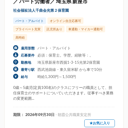
／ パート労働者／ 埼玉県 新座市
社会福祉法人千曲会光第２保育園
パート・アルバイト
オンライン自主応募可
プライベート充実
託児所あり
車通勤・マイカー通勤可
高時給
パート・アルバイト
雇用形態
必須：保育士。学歴。経験等：。
応募要件
埼玉県新座市西掘1-3-15光第2保育園
勤務地
西武池袋線・東久留米駅 から車で10分
最寄り駅
時給1,300円～1,500円
給与
0歳～5歳児(定員100名)のクラスにフリーの職員として、担
任保育士のサポートについていただきます。従事すべき業務
の変更範囲...
期限： 2026年09月30日
- 朝霞公共職業安定所
★お気に入り