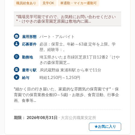
職員給食あり
見学OK
車通勤・マイカー通勤可
*職場見学可能ですので、お気軽にお問い合わせください
*・けやきの森保育園芝原園は敷地内に園...
パート・アルバイト
雇用形態
必須：保育士。年齢～63歳 定年を上限。学
応募要件
歴。経験等：。
埼玉県さいたま市緑区芝原1丁目12番2「けや
勤務地
きの森保育園芝...
JR武蔵野線 東浦和駅 から車で11分
最寄り駅
時給1,250円～1,250円
給与
*細かく目の行き届いた、家庭的な雰囲気の保育園です*・保
育園での保育業務全般(0～5歳)・お散歩、食育活動、行事企
画、食事等...
期限： 2026年08月31日
- 大宮公共職業安定所
★お気に入り