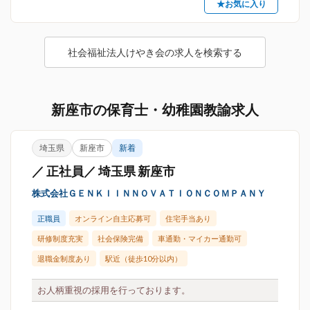
★お気に入り
社会福祉法人けやき会の求人を検索する
新座市の保育士・幼稚園教諭求人
埼玉県
新座市
新着
／ 正社員／ 埼玉県 新座市
株式会社ＧＥＮＫＩＩＮＮＯＶＡＴＩＯＮＣＯＭＰＡＮＹ
正職員
オンライン自主応募可
住宅手当あり
研修制度充実
社会保険完備
車通勤・マイカー通勤可
退職金制度あり
駅近（徒歩10分以内）
お人柄重視の採用を行っております。