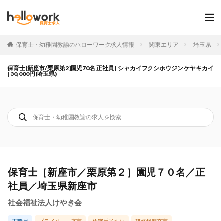
保育士・幼稚園教諭のハローワーク求人情報
関東エリア
埼玉県
保育士[新座市/栗原第2]園児70名 正社員 | シャカイフクシホウジン ケヤキカイ
| 30,000円(埼玉県)
保育士［新座市／栗原第２］園児７０名／正
社員／埼玉県新座市
社会福祉法人けやき会
正職員
プライベート充実
住宅手当あり
研修制度充実