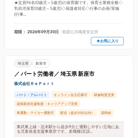
★定員96名(0歳児～5歳児)の保育園です。保育士業務全般◇
乳幼児保育(0歳児～5歳児)◇保護者対応◇行事の企画/実施
(行事...
期限： 2026年09月30日
- 朝霞公共職業安定所
★お気に入り
埼玉県
新座市
／ パート労働者／ 埼玉県 新座市
株式会社ＲｅＰｏｒｔ
パート・アルバイト
オンライン自主応募可
研修制度充実
資格取得支援制度・キャリアアップ充実
車通勤・マイカー通勤可
駅近（徒歩10分以内）
高時給
東武東上線・志木駅から徒歩9分と通勤しやすい立地にあ
る児童発達支援事業所です。多職種(言語...