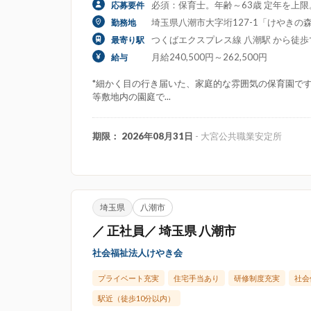
必須：保育士。年齢～63歳 定年を上
応募要件
埼玉県八潮市大字垳127-1「けやきの
勤務地
つくばエクスプレス線 八潮駅 から徒歩
最寄り駅
月給240,500円～262,500円
給与
*細かく目の行き届いた、家庭的な雰囲気の保育園で
等敷地内の園庭で...
期限： 2026年08月31日
- 大宮公共職業安定所
埼玉県
八潮市
／ 正社員／ 埼玉県 八潮市
社会福祉法人けやき会
プライベート充実
住宅手当あり
研修制度充実
社会
駅近（徒歩10分以内）