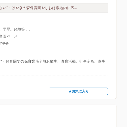
い*・けやきの森保育園やしおは敷地内に広...
限。学歴。経験等：。
保育園やしお」
で9分
す*・保育園での保育業務全般お散歩、食育活動、行事企画、食事
★お気に入り