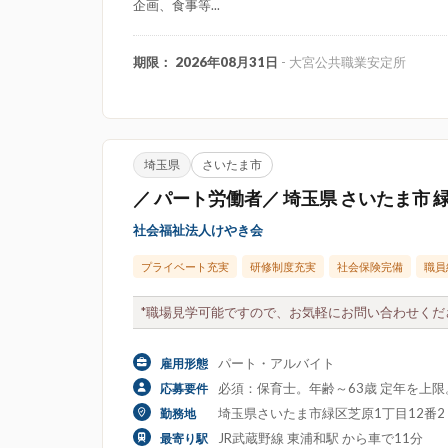
企画、食事等...
期限： 2026年08月31日
- 大宮公共職業安定所
埼玉県
さいたま市
／ パート労働者／ 埼玉県 さいたま市 
社会福祉法人けやき会
プライベート充実
研修制度充実
社会保険完備
職員
*職場見学可能ですので、お気軽にお問い合わせくださ
パート・アルバイト
雇用形態
必須：保育士。年齢～63歳 定年を上
応募要件
埼玉県さいたま市緑区芝原1丁目12番2「
勤務地
JR武蔵野線 東浦和駅 から車で11分
最寄り駅