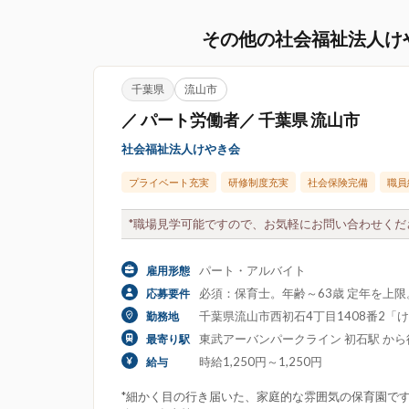
その他の社会福祉法人け
千葉県
流山市
／ パート労働者／ 千葉県 流山市
社会福祉法人けやき会
プライベート充実
研修制度充実
社会保険完備
職員
*職場見学可能ですので、お気軽にお問い合わせくださ
パート・アルバイト
雇用形態
必須：保育士。年齢～63歳 定年を上
応募要件
千葉県流山市西初石4丁目1408番2「
勤務地
東武アーバンパークライン 初石駅 から
最寄り駅
時給1,250円～1,250円
給与
*細かく目の行き届いた、家庭的な雰囲気の保育園です