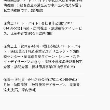
幼稚園 | 日給名古屋市港区及び中川区の幼児が通う
私立幼稚園です。(愛知県)
保育士 パート・バイト | 会社名非公開(17011-
01458661) | 時給・訪問看護 ・放課後等デイサービ
ス、児童発達支援(石川県内灘町)
保育士土日祝休み/時間・曜日応相談 パート・バイ
ト | (医)若葉会 | 時給高重記念クリニック・予防医
療センター・病児保育室ラグーン・シ ョートステ
イ・デイサービスおきな・看護小規模多機能型居宅
介護 ・訪問介護・福祉用具事業(富山県富山市)
保育士 正社員 | 会社名非公開(17011-01454961) |
月給・訪問看護 ・放課後等デイサービス、児童発
達支援(石川県内灘町)