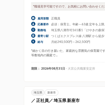
*職場見学可能ですので、お気軽にお問い合わせくださ
正職員
雇用形態
必須：保育士。年齢～63歳 定年を上
応募要件
埼玉県八潮市垳161番1「けやきの森
勤務地
つくばエクスプレス線 八潮駅 から徒歩
最寄り駅
月給240,500円～262,500円
給与
*細かく目の行き届いた、家庭的な雰囲気の保育園で
等敷地内の園庭で...
期限： 2026年08月31日
- 大宮公共職業安定所
埼玉県
新座市
／ 正社員／ 埼玉県 新座市