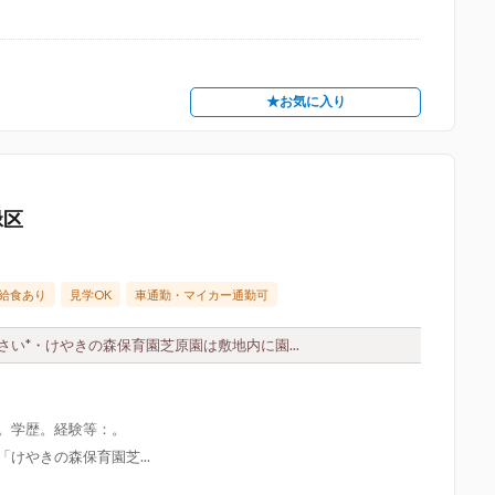
★お気に入り
緑区
給食あり
見学OK
車通勤・マイカー通勤可
い*・けやきの森保育園芝原園は敷地内に園...
限。学歴。経験等：。
けやきの森保育園芝...