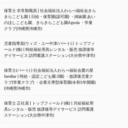
保育士 非常勤職員 | 社会福祉法人わらべ福祉会きら
きらこども園 | 日給・保育園(認可園) ・姉妹園 あい
のほしこども園、きらきらこども園Ageda ・学童
クラブ(沖縄県沖縄市)
児童指導員(ウィズ・ユー中津/パート) | トップフィ
ールド(株) | 時給福祉用具レンタル・販売 放課後等
デイサービス 訪問看護ステーション(大分県中津市)
保育士(パート) | 社会福祉法人わらべ福祉会愛の星
familiar | 時給・認定こども園:3園) ・放課後児童ク
ラブ(学童クラブ) ・企業主導型保育園(令和5年開園)
(沖縄県沖縄市)
保育士 正社員 | トップフィールド(株) | 月給福祉用
具レンタル・販売 放課後等デイサービス 訪問看護
ステーション(大分県中津市)