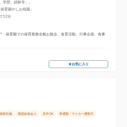
限。学歴。経験等：。
森保育園やしお桜園」
で12分
す*・保育園での保育業務全般お散歩、食育活動、行事企画、食事
★お気に入り
保険完備
職員給食あり
見学OK
車通勤・マイカー通勤可