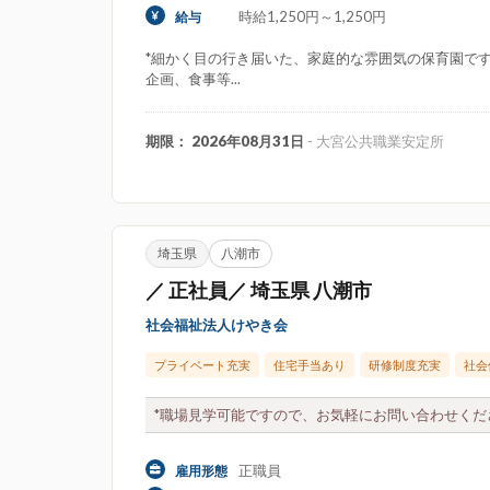
時給1,250円～1,250円
給与
*細かく目の行き届いた、家庭的な雰囲気の保育園です
企画、食事等...
期限： 2026年08月31日
- 大宮公共職業安定所
埼玉県
八潮市
／ 正社員／ 埼玉県 八潮市
社会福祉法人けやき会
プライベート充実
住宅手当あり
研修制度充実
社会
*職場見学可能ですので、お気軽にお問い合わせくださ
正職員
雇用形態