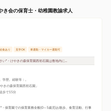
やき会の保育士・幼稚園教諭求人
給食あり
見学OK
車通勤・マイカー通勤可
い*・けやきの森保育園西初石園は敷地内に...
限。学歴。経験等：。
けやきの森保育園西初石園」
徒歩で15分
*・保育園での保育業務全般(0～5歳児)お散歩、食育活動、行事