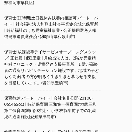
県福岡市早良区)
保育士(短時間)土日祝休み扶養内相談可 パート・バ
イト | 社会福祉法人和歌山社会事業協会城北保育所
| 時給福祉のうち児童福祉事業 <公正採用選考人権
啓発推進員選任済>(和歌山県和歌山市)
保育士[放課後等デイサービスオープニングスタッ
フ] 正社員 | (医)里童 | 月給当法人は、2階が児童精
神科クリニック・児童発達支援事業所、1 階が高齢
者の通所リハビリテーション施設です。地域の子ど
もや高 齢者の方が明るく生き生きと暮らせる支援
を目指しています。(愛知県豊橋市)
保育教諭 パート・バイト | 会社名非公開(23100-
06146561) | 時給保育園 三和第一保育園(大縄)三和
第二保育園(城山)0才児～ 小学校就学前までの乳幼
児の通園施設(愛知県津島市)
幼稚園教諭 パート・バイト | 学校法人松若学園小碓