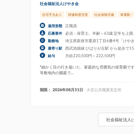
社会福祉法人けやき会
住宅手当あり
研修制度充実
社会保険完備
車通勤・
正職員
雇用形態
必須：保育士。年齢～63歳 定年を上
応募要件
埼玉県新座市栗原1丁目6番4号「けや
勤務地
西武池袋線 ひばりが丘駅 から徒歩で1
最寄り駅
月給220,500円～222,500円
給与
*細かく目の行き届いた、家庭的な雰囲気の保育園で
等敷地内の園庭で...
期限： 2026年08月31日
- 大宮公共職業安定所
社会福祉法人