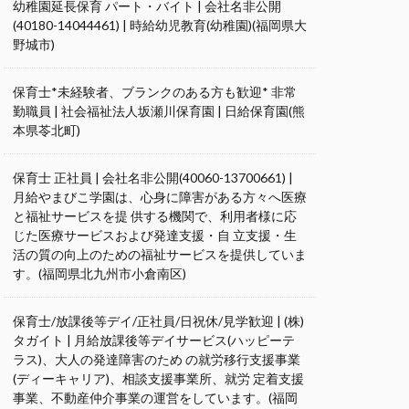
幼稚園延長保育 パート・バイト | 会社名非公開
(40180-14044461) | 時給幼児教育(幼稚園)(福岡県大
野城市)
保育士*未経験者、ブランクのある方も歓迎* 非常
勤職員 | 社会福祉法人坂瀬川保育園 | 日給保育園(熊
本県苓北町)
保育士 正社員 | 会社名非公開(40060-13700661) |
月給やまびこ学園は、心身に障害がある方々へ医療
と福祉サービスを提 供する機関で、利用者様に応
じた医療サービスおよび発達支援・自 立支援・生
活の質の向上のための福祉サービスを提供していま
す。(福岡県北九州市小倉南区)
保育士/放課後等デイ/正社員/日祝休/見学歓迎 | (株)
タガイト | 月給放課後等デイサービス(ハッピーテ
ラス)、大人の発達障害のため の就労移行支援事業
(ディーキャリア)、相談支援事業所、就労 定着支援
事業、不動産仲介事業の運営をしています。(福岡