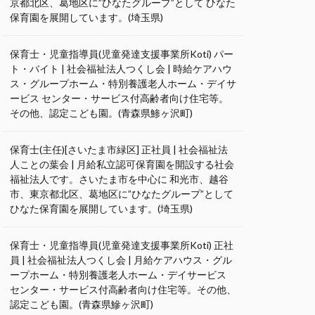
京都北区、葛地区に”ひなたグループ”として ひなた
保育園を展開しています。(埼玉県)
保育士・児童指導員(児童発達支援事業所Koti) パー
ト・バイト | 社会福祉法人つくし会 | 時給ケアハウ
ス・グループホーム・特別養護老人ホーム・デイサ
ービス センター・サービス付高齢者向け住宅等。
その他、認定こども園。(青森県鯵ヶ沢町)
保育士(主任)[さいたま市緑区] 正社員 | 社会福祉法
人ことの葉会 | 月給私立認可保育園を開設する社会
福祉法人です。さいたま市を中心に 和光市、越谷
市、東京都北区、葛地区に”ひなたグループ”として
ひなた保育園を展開しています。(埼玉県)
保育士・児童指導員(児童発達支援事業所Koti) 正社
員 | 社会福祉法人つくし会 | 月給ケアハウス・グル
ープホーム・特別養護老人ホーム・デイサービス
センター・サービス付高齢者向け住宅等。その他、
認定こども園。(青森県鰺ヶ沢町)