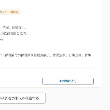
マイカー通勤可
限。学歴。経験等：。
きの森保育園栗原園」
5分
す*・保育園での保育業務全般お散歩、食育活動、行事企画、食事
★お気に入り
けやき会の求人を検索する