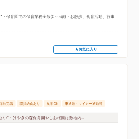
*・保育園での保育業務全般(0～5歳)・お散歩、食育活動、行事
★お気に入り
保険完備
職員給食あり
見学OK
車通勤・マイカー通勤可
い*・けやきの森保育園やしお桜園は敷地内...