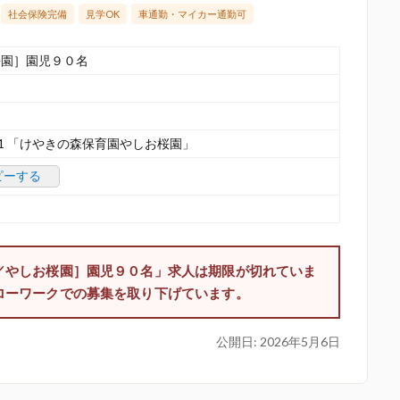
社会保険完備
見学OK
車通勤・マイカー通勤可
桜園］園児９０名
1 「けやきの森保育園やしお桜園」
ピーする
／やしお桜園］園児９０名」求人は期限が切れていま
ローワークでの募集を取り下げています。
公開日:
2026年5月6日