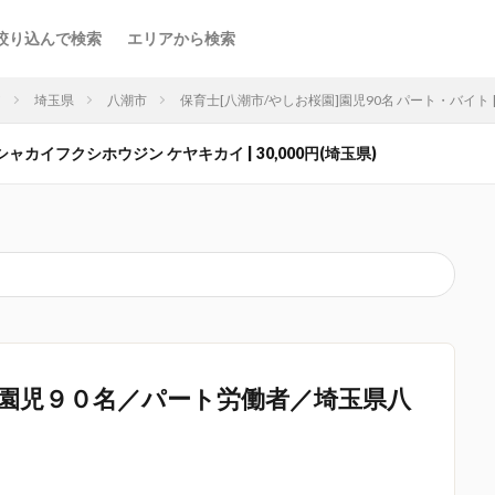
絞り込んで検索
エリアから検索
ア
埼玉県
八潮市
保育士[八潮市/やしお桜園]園児90名 パート・バイト | 
ャカイフクシホウジン ケヤキカイ | 30,000円(埼玉県)
園児９０名／パート労働者／埼玉県八