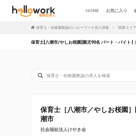
HOME
お気に入り
保育士・幼稚園教諭のハローワーク求人情報
関東エリ
保育士[八潮市/やしお桜園]園児90名 パート・バイト | シ
保育士［八潮市／やしお桜園］
潮市
社会福祉法人けやき会