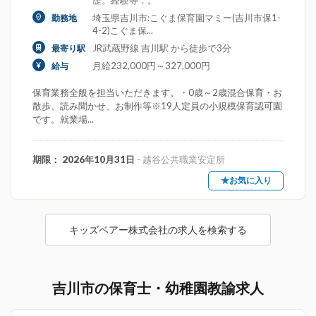
歴。経験等：。
埼玉県吉川市:こぐま保育園マミー(吉川市保1-
勤務地
4-2)こぐま保...
JR武蔵野線 吉川駅 から徒歩で3分
最寄り駅
月給232,000円～327,000円
給与
保育業務全般を担当いただきます。・0歳～2歳混合保育・お
散歩、読み聞かせ、お制作等※19人定員の小規模保育認可園
です。就業場...
期限： 2026年10月31日
- 越谷公共職業安定所
★お気に入り
キッズベアー株式会社の求人を検索する
吉川市の保育士・幼稚園教諭求人