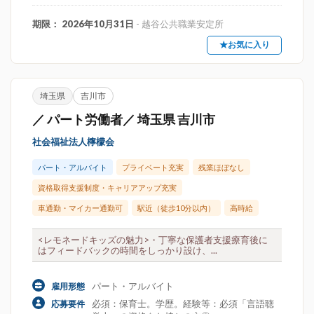
期限： 2026年10月31日
- 越谷公共職業安定所
★お気に入り
埼玉県
吉川市
／ パート労働者／ 埼玉県 吉川市
社会福祉法人檸檬会
パート・アルバイト
プライベート充実
残業ほぼなし
資格取得支援制度・キャリアアップ充実
車通勤・マイカー通勤可
駅近（徒歩10分以内）
高時給
<レモネードキッズの魅力>・丁寧な保護者支援療育後に
はフィードバックの時間をしっかり設け、...
パート・アルバイト
雇用形態
必須：保育士。学歴。経験等：必須「言語聴
応募要件