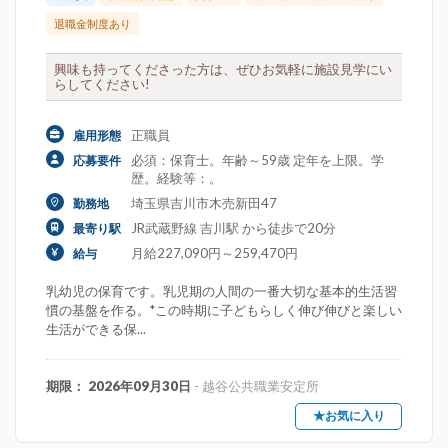
退職金制度あり
興味も持ってくださった方は、ぜひお気軽に施設見学にい
らしてください!
正職員
雇用形態
必須：保育士。年齢～59歳 定年を上限。学
応募要件
歴。経験等：。
埼玉県吉川市木売新田47
勤務地
JR武蔵野線 吉川駅 から徒歩で20分
最寄り駅
月給227,090円～259,470円
給与
乳幼児の保育です。乳児期の人間の一番大切な基本的生活習
慣の基盤を作る。*この時期に子どもらしく伸び伸びと楽しい
生活ができる保...
期限： 2026年09月30日
- 越谷公共職業安定所
★お気に入り