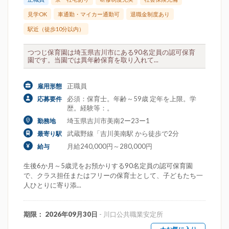
見学OK
車通勤・マイカー通勤可
退職金制度あり
駅近（徒歩10分以内）
つつじ保育園は埼玉県吉川市にある90名定員の認可保育
園です。当園では異年齢保育を取り入れて...
正職員
雇用形態
必須：保育士。年齢～59歳 定年を上限。学
応募要件
歴。経験等：。
埼玉県吉川市美南2ー23ー1
勤務地
武蔵野線「吉川美南駅 から徒歩で2分
最寄り駅
月給240,000円～280,000円
給与
生後6か月～5歳児をお預かりする90名定員の認可保育園
で、クラス担任またはフリーの保育士として、子どもたち一
人ひとりに寄り添...
期限： 2026年09月30日
- 川口公共職業安定所