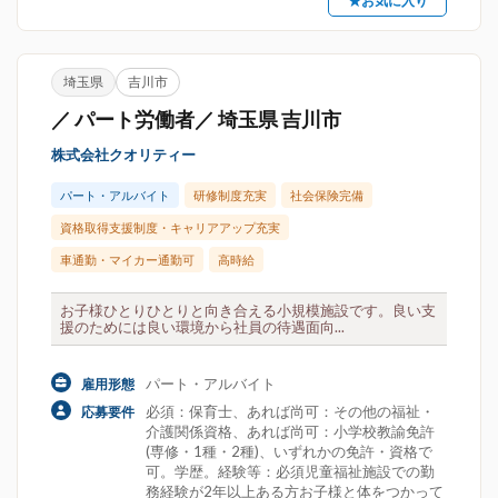
★お気に入り
埼玉県
吉川市
／ パート労働者／ 埼玉県 吉川市
株式会社クオリティー
パート・アルバイト
研修制度充実
社会保険完備
資格取得支援制度・キャリアアップ充実
車通勤・マイカー通勤可
高時給
お子様ひとりひとりと向き合える小規模施設です。良い支
援のためには良い環境から社員の待遇面向...
パート・アルバイト
雇用形態
必須：保育士、あれば尚可：その他の福祉・
応募要件
介護関係資格、あれば尚可：小学校教諭免許
(専修・1種・2種)、いずれかの免許・資格で
可。学歴。経験等：必須児童福祉施設での勤
務経験が2年以上ある方お子様と体をつかって