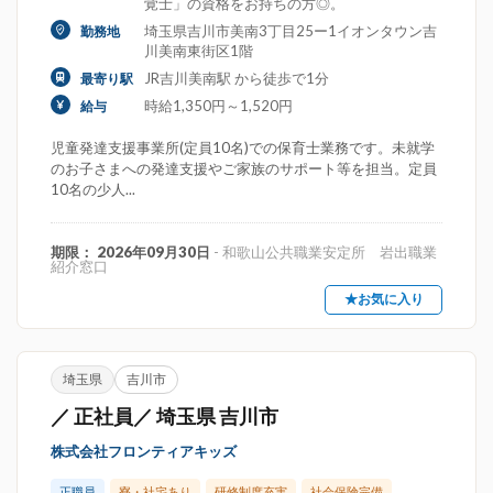
覚士」の資格をお持ちの方◎。
埼玉県吉川市美南3丁目25ー1イオンタウン吉
勤務地
川美南東街区1階
JR吉川美南駅 から徒歩で1分
最寄り駅
時給1,350円～1,520円
給与
児童発達支援事業所(定員10名)での保育士業務です。未就学
のお子さまへの発達支援やご家族のサポート等を担当。定員
10名の少人...
期限： 2026年09月30日
- 和歌山公共職業安定所 岩出職業
紹介窓口
★お気に入り
埼玉県
吉川市
／ 正社員／ 埼玉県 吉川市
株式会社フロンティアキッズ
正職員
寮・社宅あり
研修制度充実
社会保険完備