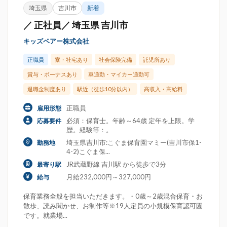
埼玉県
吉川市
新着
／ 正社員／ 埼玉県 吉川市
キッズベアー株式会社
正職員
寮・社宅あり
社会保険完備
託児所あり
賞与・ボーナスあり
車通勤・マイカー通勤可
退職金制度あり
駅近（徒歩10分以内）
高収入・高給料
正職員
雇用形態
必須：保育士。年齢～64歳 定年を上限。学
応募要件
歴。経験等：。
埼玉県吉川市:こぐま保育園マミー(吉川市保1-
勤務地
4-2)こぐま保...
JR武蔵野線 吉川駅 から徒歩で3分
最寄り駅
月給232,000円～327,000円
給与
保育業務全般を担当いただきます。・0歳～2歳混合保育・お
散歩、読み聞かせ、お制作等※19人定員の小規模保育認可園
です。就業場...