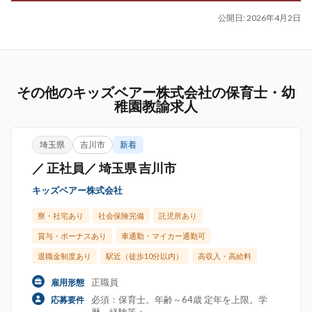
公開日:
2026年4月2日
その他のキッズベアー株式会社の保育士・幼
稚園教諭求人
埼玉県
吉川市
新着
／ 正社員／ 埼玉県 吉川市
キッズベアー株式会社
寮・社宅あり
社会保険完備
託児所あり
賞与・ボーナスあり
車通勤・マイカー通勤可
退職金制度あり
駅近（徒歩10分以内）
高収入・高給料
正職員
雇用形態
必須：保育士。年齢～64歳 定年を上限。学
応募要件