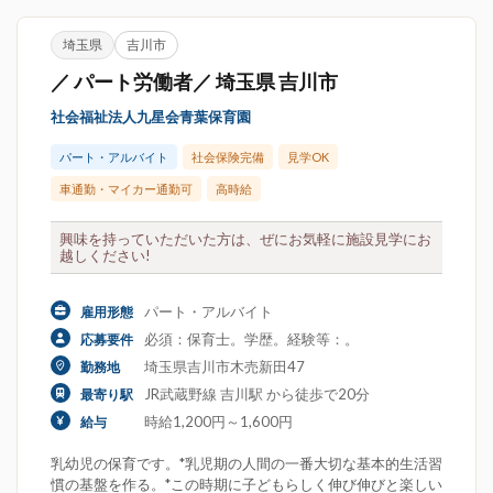
埼玉県
吉川市
／ パート労働者／ 埼玉県 吉川市
社会福祉法人九星会青葉保育園
パート・アルバイト
社会保険完備
見学OK
車通勤・マイカー通勤可
高時給
興味を持っていただいた方は、ぜにお気軽に施設見学にお
越しください!
パート・アルバイト
雇用形態
必須：保育士。学歴。経験等：。
応募要件
埼玉県吉川市木売新田47
勤務地
JR武蔵野線 吉川駅 から徒歩で20分
最寄り駅
時給1,200円～1,600円
給与
乳幼児の保育です。*乳児期の人間の一番大切な基本的生活習
慣の基盤を作る。*この時期に子どもらしく伸び伸びと楽しい