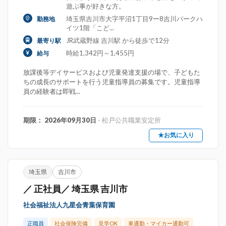
遊ぶ事が好きな方。
埼玉県吉川市大字平沼1丁目9ー8吉川パークハ
勤務地
イツ1階「こど...
JR武蔵野線 吉川駅 から徒歩で12分
最寄り駅
時給1,342円～1,455円
給与
放課後等デイサービスおよび児童発達支援の場で、子どもた
ちの成長のサポートを行う児童指導員の募集です。児童指導
員の経験者は即戦...
期限： 2026年09月30日
- 松戸公共職業安定所
★お気に入り
埼玉県
吉川市
／ 正社員／ 埼玉県 吉川市
社会福祉法人九星会青葉保育園
正職員
社会保険完備
見学OK
車通勤・マイカー通勤可