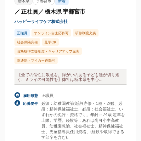
栃木県
宇都宮市
新着
／ 正社員／ 栃木県 宇都宮市
ハッピーライフケア株式会社
正職員
オンライン自主応募可
研修制度充実
社会保険完備
見学OK
資格取得支援制度・キャリアアップ充実
車通勤・マイカー通勤可
【全ての個性に敬意を。障がいのある子ども達が切り拓
く、ミライの可能性を】弊社は栃木県を中心...
正職員
雇用形態
必須：幼稚園教諭免許(専修・1種・2種)、必
応募要件
須：精神保健福祉士、必須：社会福祉士、い
ずれかの免許・資格で可。年齢～74歳 定年を
上限。学歴。経験等：あれば尚可小中高教
員、幼稚園教諭、社会福祉士、精神保健福祉
士、児童指導員任用資格、(経験や取得できる
学部卒を含む)。