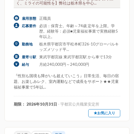
く、ミライの可能性を】弊社は栃木県を中心...
正職員
雇用形態
必須：保育士。年齢～74歳 定年を上限。学
応募要件
歴。経験等：必須■児童福祉事業で実務経験5
年以上。
栃木県宇都宮市平松本町326-10グローバルキ
勤務地
ッズメソッド平...
東武宇都宮線 東武宇都宮駅 から車で13分
最寄り駅
月給240,000円～240,000円
給与
『性別も国境も障がいも超えていこう』日常生活、毎日の宿
題、お楽しみレク、室内運動などで成長をサポート★★児童
福祉事業で5年以...
期限： 2026年10月31日
- 宇都宮公共職業安定所
★お気に入り