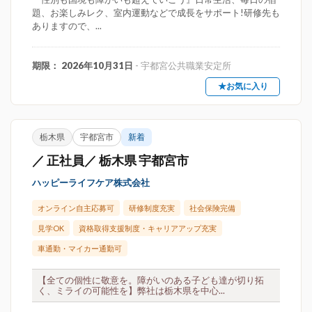
題、お楽しみレク、室内運動などで成長をサポート!研修先も
ありますので、...
期限： 2026年10月31日
- 宇都宮公共職業安定所
★お気に入り
栃木県
宇都宮市
新着
／ 正社員／ 栃木県 宇都宮市
ハッピーライフケア株式会社
オンライン自主応募可
研修制度充実
社会保険完備
見学OK
資格取得支援制度・キャリアアップ充実
車通勤・マイカー通勤可
【全ての個性に敬意を。障がいのある子ども達が切り拓
く、ミライの可能性を】弊社は栃木県を中心...