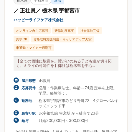
栃木県
宇都宮市
新着
／ 正社員／ 栃木県 宇都宮市
ハッピーライフケア株式会社
オンライン自主応募可
研修制度充実
社会保険完備
見学OK
資格取得支援制度・キャリアアップ充実
車通勤・マイカー通勤可
【全ての個性に敬意を。障がいのある子ども達が切り拓
く、ミライの可能性を】弊社は栃木県を中心...
正職員
雇用形態
必須：作業療法士。年齢～74歳 定年を上限。
応募要件
学歴。経験等：。
栃木県宇都宮市みどり野町22―4グローバルキ
勤務地
ッズメソッド宇...
JR宇都宮線 雀宮駅 から徒歩で23分
最寄り駅
月給300,000円～300,000円
給与
『性別も国境も障がいも超えていこう』日常生活、毎日の宿