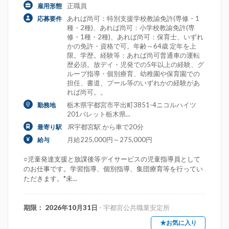
正職員
雇用形態
あれば尚可：特別支援学校教諭免許(専修・1
応募要件
種・2種)、あれば尚可：小学校教諭免許(専
修・1種・2種)、あれば尚可：保育士、いずれ
かの免許・資格で可。年齢～64歳 定年を上
限。学歴。経験等：あれば尚可普通車の運転
歴必須。放デイ・児発での5年以上の経験、グ
ループ指導・個別療育、幼稚園や保育園での
担任、書道、プール等のいずれかの経験があ
れば尚可。。
栃木県宇都宮市平出町3851-4ニコルハイツ
勤務地
201パレット栃木県...
JR宇都宮駅 から車で20分
最寄り駅
月給225,000円～275,000円
給与
○児童発達支援と放課後等デイサービスの児童指導員として
のお仕事です。学習指導、個別指導、集団療育等を行ってい
ただきます。*未...
期限： 2026年10月31日
- 宇都宮公共職業安定所
★お気に入り