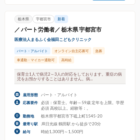
栃木県
宇都宮市
新着
／ パート労働者／ 栃木県 宇都宮市
医療法人まるふく会福田こどもクリニック
パート・アルバイト
オンライン自主応募可
急募
車通勤・マイカー通勤可
高時給
保育士1人で病児2～3人の対応をしております。重症の病
児をお預かりすることはありません。病...
パート・アルバイト
雇用形態
必須：保育士。年齢～59歳 定年を上限。学歴
応募要件
必須 高校以上。経験等：。
栃木県宇都宮市下砥上町1545-20
勤務地
JR日光線 鶴田駅 から徒歩で20分
最寄り駅
時給1,300円～1,500円
給与