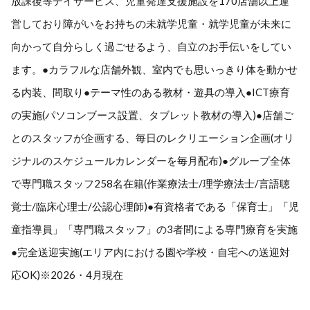
放課後等デイサービス、児童発達支援施設を170店舗以上運
営しており障がいをお持ちの未就学児童・就学児童が未来に
向かって自分らしく過ごせるよう、自立のお手伝いをしてい
ます。●カラフルな店舗外観、室内でも思いっきり体を動かせ
る内装、間取り●テーマ性のある教材・遊具の導入●ICT療育
の実施(パソコンブース設置、タブレット教材の導入)●店舗ご
とのスタッフが企画する、毎日のレクリエーション企画(オリ
ジナルのスケジュールカレンダーを毎月配布)●グループ全体
で専門職スタッフ258名在籍(作業療法士/理学療法士/言語聴
覚士/臨床心理士/公認心理師)●有資格者である「保育士」「児
童指導員」「専門職スタッフ」の3者間による専門療育を実施
●完全送迎実施(エリア内における園や学校・自宅への送迎対
応OK)※2026・4月現在