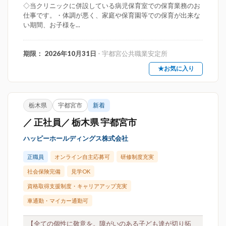
◇当クリニックに併設している病児保育室での保育業務のお
仕事です。・体調が悪く、家庭や保育園等での保育が出来な
い期間、お子様を...
期限： 2026年10月31日
- 宇都宮公共職業安定所
★お気に入り
栃木県
宇都宮市
新着
／ 正社員／ 栃木県 宇都宮市
ハッピーホールディングス株式会社
正職員
オンライン自主応募可
研修制度充実
社会保険完備
見学OK
資格取得支援制度・キャリアアップ充実
車通勤・マイカー通勤可
【全ての個性に敬意を。障がいのある子ども達が切り拓