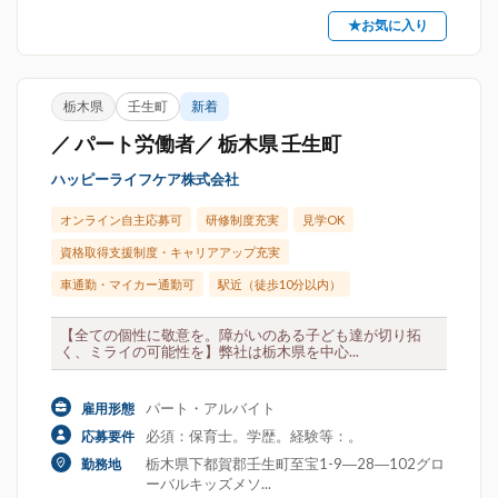
★お気に入り
栃木県
壬生町
新着
／ パート労働者／ 栃木県 壬生町
ハッピーライフケア株式会社
オンライン自主応募可
研修制度充実
見学OK
資格取得支援制度・キャリアアップ充実
車通勤・マイカー通勤可
駅近（徒歩10分以内）
【全ての個性に敬意を。障がいのある子ども達が切り拓
く、ミライの可能性を】弊社は栃木県を中心...
パート・アルバイト
雇用形態
必須：保育士。学歴。経験等：。
応募要件
栃木県下都賀郡壬生町至宝1-9―28―102グロ
勤務地
ーバルキッズメソ...