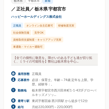
栃木県
宇都宮市
新着
／ 正社員／ 栃木県 宇都宮市
ハッピーホールディングス株式会社
正職員
オンライン自主応募可
研修制度充実
社会保険完備
見学OK
資格取得支援制度・キャリアアップ充実
車通勤・マイカー通勤可
【全ての個性に敬意を。障がいのある子ども達が切り拓
く、ミライの可能性を】弊社は栃木県を中心...
正職員
雇用形態
必須：保育士。年齢～74歳 定年を上限。学
応募要件
歴。経験等：。
栃木県宇都宮市西川田本町1-1-431Fグローバ
勤務地
ルキッズメソッ...
東武宇都宮線 西川田駅 から徒歩で12分
最寄り駅
月給220,000円～220,000円
給与