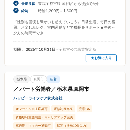
東武宇都宮線 国谷駅 から徒歩で5分
最寄り駅
時給1,200円～1,300円
給与
『性別も国境も障がいも超えていこう』日常生活、毎日の宿
題、お楽しみレク、室内運動などで成長をサポート★午後～
夕方の時間帯でき...
期限： 2026年10月31日
- 宇都宮公共職業安定所
★お気に入り
栃木県
真岡市
新着
／ パート労働者／ 栃木県 真岡市
ハッピーライフケア株式会社
オンライン自主応募可
研修制度充実
見学OK
資格取得支援制度・キャリアアップ充実
車通勤・マイカー通勤可
駅近（徒歩10分以内）