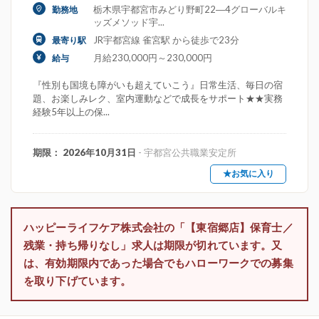
栃木県宇都宮市みどり野町22―4グローバルキ
勤務地
ッズメソッド宇...
JR宇都宮線 雀宮駅 から徒歩で23分
最寄り駅
月給230,000円～230,000円
給与
『性別も国境も障がいも超えていこう』日常生活、毎日の宿
題、お楽しみレク、室内運動などで成長をサポート★★実務
経験5年以上の保...
期限： 2026年10月31日
- 宇都宮公共職業安定所
★お気に入り
ハッピーライフケア株式会社の「【東宿郷店】保育士／
残業・持ち帰りなし」求人は期限が切れています。又
は、有効期限内であった場合でもハローワークでの募集
を取り下げています。