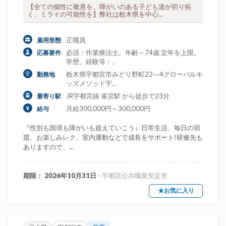
【全ての個性に敬意を。障がいのある子ども達が切り拓
く、ミライの可能性を】弊社は栃木県を中心...
正職員
雇用形態
必須：作業療法士。年齢～74歳 定年を上限。
応募要件
学歴。経験等：。
栃木県宇都宮市みどり野町22―4グローバルキ
勤務地
ッズメソッド宇...
JR宇都宮線 雀宮駅 から徒歩で23分
最寄り駅
月給300,000円～300,000円
給与
『性別も国境も障がいも超えていこう』日常生活、毎日の宿
題、お楽しみレク、室内運動などで成長をサポート!研修先も
ありますので、...
期限： 2026年10月31日
- 宇都宮公共職業安定所
★お気に入り