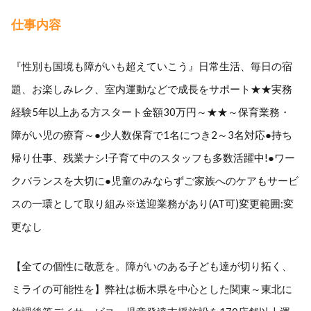
仕事内容
『性別も国境も障がいも超えていこう』日常生活、毎日の宿
題、お楽しみレク、室内運動などで成長をサポート★★実務
経験5年以上ある方スタート金額30万円～★★～保育業務・
障がい児の療育～●少人数保育で1名につき2～3名対応●持ち
帰り仕事、残業ナシ!子育て中のスタッフも多数活躍中!●ワー
クバランスを大切に●児童のみならずご家族へのケアもサービ
スの一環として取り組み※送迎業務があり(AT可)変更範囲:変
更なし
【全ての個性に敬意を。障がいのある子ども達が切り拓く、
ミライの可能性を】弊社は栃木県を中心とした関東～東北に