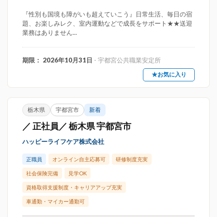
『性別も国境も障がいも超えていこう』日常生活、毎日の宿
題、お楽しみレク、室内運動などで成長をサポート★★送迎
業務はありません...
期限： 2026年10月31日
- 宇都宮公共職業安定所
★お気に入り
栃木県
宇都宮市
新着
／ 正社員／ 栃木県 宇都宮市
ハッピーライフケア株式会社
正職員
オンライン自主応募可
研修制度充実
社会保険完備
見学OK
資格取得支援制度・キャリアアップ充実
車通勤・マイカー通勤可