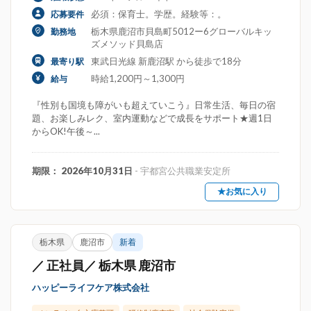
必須：保育士。学歴。経験等：。
応募要件
栃木県鹿沼市貝島町5012ー6グローバルキッ
勤務地
ズメソッド貝島店
東武日光線 新鹿沼駅 から徒歩で18分
最寄り駅
時給1,200円～1,300円
給与
『性別も国境も障がいも超えていこう』日常生活、毎日の宿
題、お楽しみレク、室内運動などで成長をサポート★週1日
からOK!午後～...
期限： 2026年10月31日
- 宇都宮公共職業安定所
★お気に入り
栃木県
鹿沼市
新着
／ 正社員／ 栃木県 鹿沼市
ハッピーライフケア株式会社