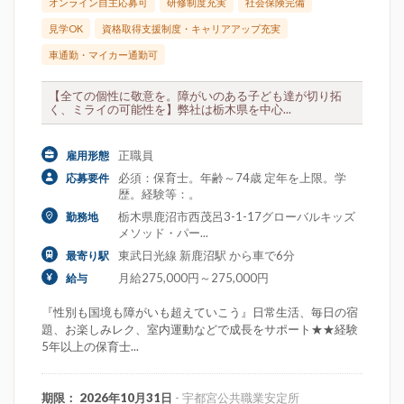
オンライン自主応募可
研修制度充実
社会保険完備
見学OK
資格取得支援制度・キャリアアップ充実
車通勤・マイカー通勤可
【全ての個性に敬意を。障がいのある子ども達が切り拓
く、ミライの可能性を】弊社は栃木県を中心...
正職員
雇用形態
必須：保育士。年齢～74歳 定年を上限。学
応募要件
歴。経験等：。
栃木県鹿沼市西茂呂3-1-17グローバルキッズ
勤務地
メソッド・パー...
東武日光線 新鹿沼駅 から車で6分
最寄り駅
月給275,000円～275,000円
給与
『性別も国境も障がいも超えていこう』日常生活、毎日の宿
題、お楽しみレク、室内運動などで成長をサポート★★経験
5年以上の保育士...
期限： 2026年10月31日
- 宇都宮公共職業安定所