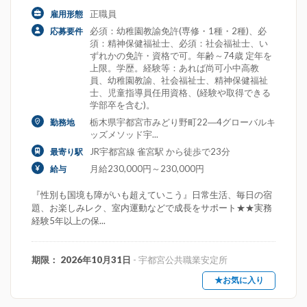
正職員
雇用形態
必須：幼稚園教諭免許(専修・1種・2種)、必
応募要件
須：精神保健福祉士、必須：社会福祉士、い
ずれかの免許・資格で可。年齢～74歳 定年を
上限。学歴。経験等：あれば尚可小中高教
員、幼稚園教諭、社会福祉士、精神保健福祉
士、児童指導員任用資格、(経験や取得できる
学部卒を含む)。
栃木県宇都宮市みどり野町22―4グローバルキ
勤務地
ッズメソッド宇...
JR宇都宮線 雀宮駅 から徒歩で23分
最寄り駅
月給230,000円～230,000円
給与
『性別も国境も障がいも超えていこう』日常生活、毎日の宿
題、お楽しみレク、室内運動などで成長をサポート★★実務
経験5年以上の保...
期限： 2026年10月31日
- 宇都宮公共職業安定所
★お気に入り