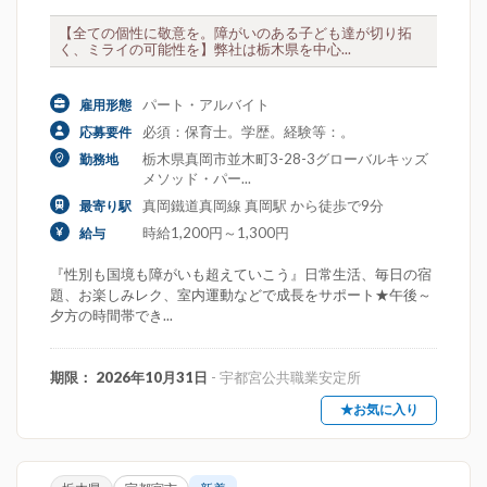
【全ての個性に敬意を。障がいのある子ども達が切り拓
く、ミライの可能性を】弊社は栃木県を中心...
パート・アルバイト
雇用形態
必須：保育士。学歴。経験等：。
応募要件
栃木県真岡市並木町3-28-3グローバルキッズ
勤務地
メソッド・パー...
真岡鐵道真岡線 真岡駅 から徒歩で9分
最寄り駅
時給1,200円～1,300円
給与
『性別も国境も障がいも超えていこう』日常生活、毎日の宿
題、お楽しみレク、室内運動などで成長をサポート★午後～
夕方の時間帯でき...
期限： 2026年10月31日
- 宇都宮公共職業安定所
★お気に入り