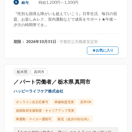
時給1,200円～1,300円
給与
『性別も国境も障がいも超えていこう』日常生活、毎日の宿
題、お楽しみレク、室内運動などで成長をサポート★午後～
夕方の時間帯でき...
期限： 2026年10月31日
- 宇都宮公共職業安定所
★お気に入り
栃木県
真岡市
／ パート労働者／ 栃木県 真岡市
ハッピーライフケア株式会社
オンライン自主応募可
研修制度充実
見学OK
資格取得支援制度・キャリアアップ充実
車通勤・マイカー通勤可
駅近（徒歩10分以内）