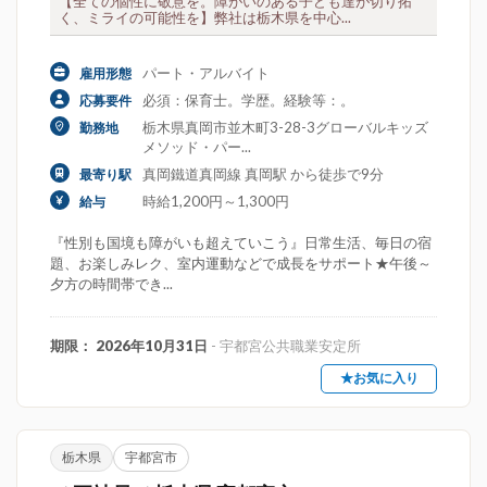
【全ての個性に敬意を。障がいのある子ども達が切り拓
く、ミライの可能性を】弊社は栃木県を中心...
パート・アルバイト
雇用形態
必須：保育士。学歴。経験等：。
応募要件
栃木県真岡市並木町3-28-3グローバルキッズ
勤務地
メソッド・パー...
真岡鐵道真岡線 真岡駅 から徒歩で9分
最寄り駅
時給1,200円～1,300円
給与
『性別も国境も障がいも超えていこう』日常生活、毎日の宿
題、お楽しみレク、室内運動などで成長をサポート★午後～
夕方の時間帯でき...
期限： 2026年10月31日
- 宇都宮公共職業安定所
★お気に入り
栃木県
宇都宮市