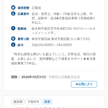
正職員
雇用形態
必須：保育士。年齢～74歳 定年を上限。学
応募要件
歴。経験等：必須■児童福祉事業で実務経験5
年以上。
栃木県宇都宮市平松本町326-10グローバルキ
勤務地
ッズメソッド平...
東武宇都宮線 東武宇都宮駅 から車で13分
最寄り駅
月給240,000円～240,000円
給与
『性別も国境も障がいも超えていこう』日常生活、毎日の宿
題、お楽しみレク、室内運動などで成長をサポート★★児童
福祉事業で5年以...
期限： 2026年10月31日
- 宇都宮公共職業安定所
★お気に入り
栃木県
宇都宮市
新着