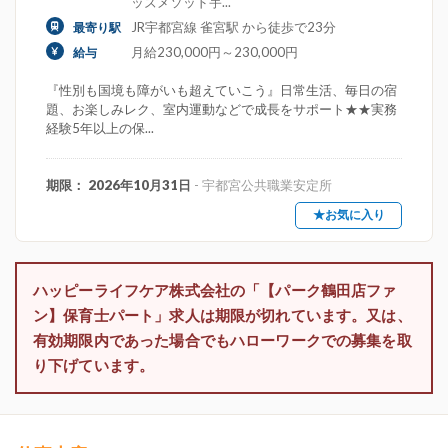
ッズメソッド宇...
JR宇都宮線 雀宮駅 から徒歩で23分
最寄り駅
月給230,000円～230,000円
給与
『性別も国境も障がいも超えていこう』日常生活、毎日の宿
題、お楽しみレク、室内運動などで成長をサポート★★実務
経験5年以上の保...
期限： 2026年10月31日
- 宇都宮公共職業安定所
★お気に入り
ハッピーライフケア株式会社の「【パーク鶴田店ファ
ン】保育士パート」求人は期限が切れています。又は、
有効期限内であった場合でもハローワークでの募集を取
り下げています。