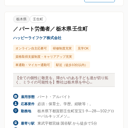
栃木県
壬生町
／ パート労働者／ 栃木県 壬生町
ハッピーライフケア株式会社
オンライン自主応募可
研修制度充実
見学OK
資格取得支援制度・キャリアアップ充実
車通勤・マイカー通勤可
駅近（徒歩10分以内）
【全ての個性に敬意を。障がいのある子ども達が切り拓
く、ミライの可能性を】弊社は栃木県を中心...
パート・アルバイト
雇用形態
必須：保育士。学歴。経験等：。
応募要件
栃木県下都賀郡壬生町至宝1-9―28―102グロ
勤務地
ーバルキッズメソ...
東武宇都宮線 国谷駅 から徒歩で5分
最寄り駅