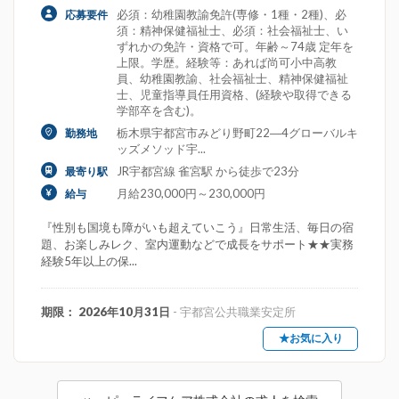
必須：幼稚園教諭免許(専修・1種・2種)、必
応募要件
須：精神保健福祉士、必須：社会福祉士、い
ずれかの免許・資格で可。年齢～74歳 定年を
上限。学歴。経験等：あれば尚可小中高教
員、幼稚園教諭、社会福祉士、精神保健福祉
士、児童指導員任用資格、(経験や取得できる
学部卒を含む)。
栃木県宇都宮市みどり野町22―4グローバルキ
勤務地
ッズメソッド宇...
JR宇都宮線 雀宮駅 から徒歩で23分
最寄り駅
月給230,000円～230,000円
給与
『性別も国境も障がいも超えていこう』日常生活、毎日の宿
題、お楽しみレク、室内運動などで成長をサポート★★実務
経験5年以上の保...
期限： 2026年10月31日
- 宇都宮公共職業安定所
★お気に入り