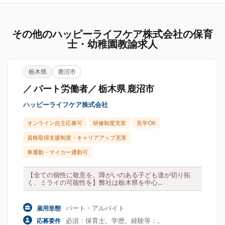
その他のハッピーライフケア株式会社の保育
士・幼稚園教諭求人
栃木県
鹿沼市
／ パート労働者／ 栃木県 鹿沼市
ハッピーライフケア株式会社
オンライン自主応募可
研修制度充実
見学OK
資格取得支援制度・キャリアアップ充実
車通勤・マイカー通勤可
【全ての個性に敬意を。障がいのある子ども達が切り拓
く、ミライの可能性を】弊社は栃木県を中心...
パート・アルバイト
雇用形態
必須：保育士。学歴。経験等：。
応募要件