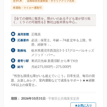
見学OK
資格取得支援制度・キャリアアップ充実
車通勤・マイカー通勤可
【全ての個性に敬意を。障がいのある子ども達が切り拓
く、ミライの可能性を】弊社は栃木県を中心...
正職員
雇用形態
必須：保育士。年齢～74歳 定年を上限。学
応募要件
歴。経験等：。
栃木県鹿沼市西茂呂3-1-17グローバルキッズ
勤務地
メソッド・パー...
東武日光線 新鹿沼駅 から車で6分
最寄り駅
月給275,000円～275,000円
給与
『性別も国境も障がいも超えていこう』日常生活、毎日の宿
題、お楽しみレク、室内運動などで成長をサポート★★経験
5年以上の保育士...
期限： 2026年10月31日
- 宇都宮公共職業安定所
★お気に入り