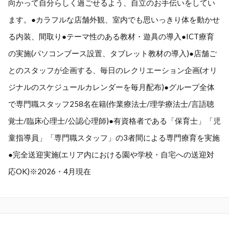
向かって自分らしく過ごせるよう、自立のお手伝いをしてい
ます。●カラフルな店舗外観、室内でも思いっきり体を動かせ
る内装、間取り●テーマ性のある教材・遊具の導入●ICT療育
の実施(パソコンブース設置、タブレット教材の導入)●店舗ご
とのスタッフが企画する、毎日のレクリエーション企画(オリ
ジナルのスケジュールカレンダーを毎月配布)●グループ全体
で専門職スタッフ258名在籍(作業療法士/理学療法士/言語聴
覚士/臨床心理士/公認心理師)●有資格者である「保育士」「児
童指導員」「専門職スタッフ」の3者間による専門療育を実施
●完全送迎実施(エリア内における園や学校・自宅への送迎対
応OK)※2026・4月現在