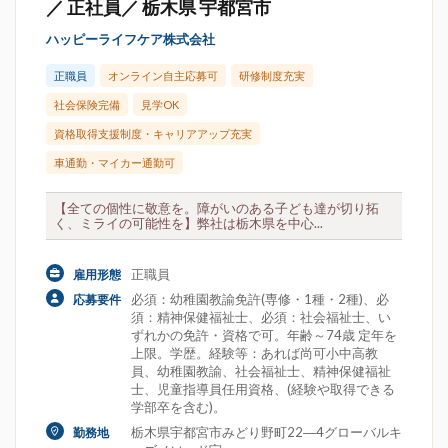
／ 正社員／ 栃木県 宇都宮市
ハッピーライフケア株式会社
正職員
オンライン自主応募可
研修制度充実
社会保険完備
見学OK
資格取得支援制度・キャリアアップ充実
車通勤・マイカー通勤可
【全ての個性に敬意を。障がいのある子ども達が切り拓
く、ミライの可能性を】弊社は栃木県を中心...
正職員
雇用形態
必須：幼稚園教諭免許(専修・1種・2種)、必
応募要件
須：精神保健福祉士、必須：社会福祉士、い
ずれかの免許・資格で可。年齢～74歳 定年を
上限。学歴。経験等：あれば尚可小中高教
員、幼稚園教諭、社会福祉士、精神保健福祉
士、児童指導員任用資格、(経験や取得できる
学部卒を含む)。
栃木県宇都宮市みどり野町22―4グローバルキ
勤務地