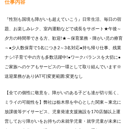
仕事内容
『性別も国境も障がいも超えていこう』日常生活、毎日の宿
題、お楽しみレク、室内運動などで成長をサポート★午後～
夕方の時間帯できる方、歓迎!★～保育業務・障がい児の療育
～●少人数保育で1名につき2～3名対応●持ち帰り仕事、残業
ナシ!子育て中の方も多数活躍中!●ワークバランスを大切に●
ご家族へのケアもサービスの一環として取り組んでいます※
送迎業務があり(AT可)変更範囲:変更なし
【全ての個性に敬意を。障がいのある子ども達が切り拓く、
ミライの可能性を】弊社は栃木県を中心とした関東～東北に
放課後等デイサービス、児童発達支援施設を170店舗以上運
営しており障がいをお持ちの未就学児童・就学児童が未来に