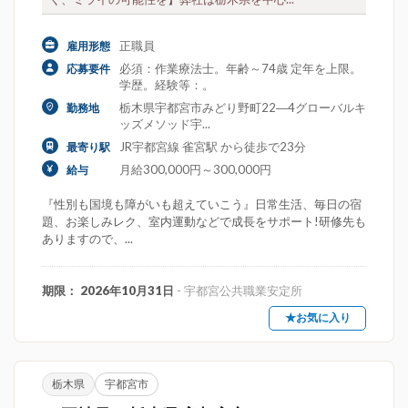
正職員
雇用形態
必須：作業療法士。年齢～74歳 定年を上限。
応募要件
学歴。経験等：。
栃木県宇都宮市みどり野町22―4グローバルキ
勤務地
ッズメソッド宇...
JR宇都宮線 雀宮駅 から徒歩で23分
最寄り駅
月給300,000円～300,000円
給与
『性別も国境も障がいも超えていこう』日常生活、毎日の宿
題、お楽しみレク、室内運動などで成長をサポート!研修先も
ありますので、...
期限： 2026年10月31日
- 宇都宮公共職業安定所
★お気に入り
栃木県
宇都宮市