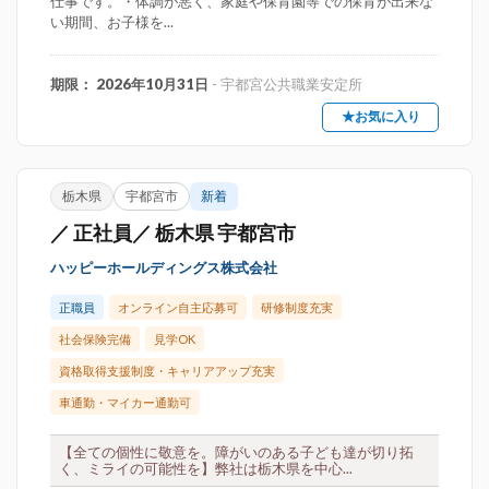
仕事です。・体調が悪く、家庭や保育園等での保育が出来な
い期間、お子様を...
期限： 2026年10月31日
- 宇都宮公共職業安定所
★お気に入り
栃木県
宇都宮市
新着
／ 正社員／ 栃木県 宇都宮市
ハッピーホールディングス株式会社
正職員
オンライン自主応募可
研修制度充実
社会保険完備
見学OK
資格取得支援制度・キャリアアップ充実
車通勤・マイカー通勤可
【全ての個性に敬意を。障がいのある子ども達が切り拓
く、ミライの可能性を】弊社は栃木県を中心...