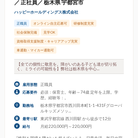
／ 正社員／ 栃木県 宇都宮市
ハッピーホールディングス株式会社
正職員
オンライン自主応募可
研修制度充実
社会保険完備
見学OK
資格取得支援制度・キャリアアップ充実
車通勤・マイカー通勤可
【全ての個性に敬意を。障がいのある子ども達が切り拓
く、ミライの可能性を】弊社は栃木県を中心...
正職員
雇用形態
必須：保育士。年齢～74歳 定年を上限。学
応募要件
歴。経験等：。
栃木県宇都宮市西川田本町1-1-431Fグローバ
勤務地
ルキッズメソッ...
東武宇都宮線 西川田駅 から徒歩で12分
最寄り駅
月給220,000円～220,000円
給与