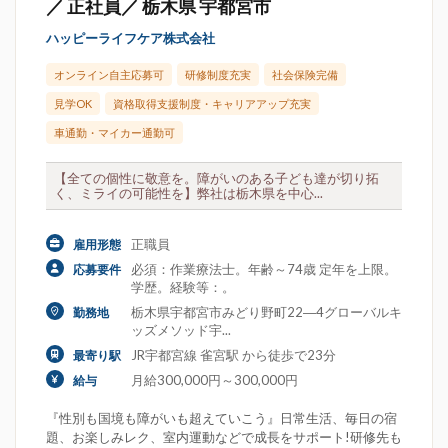
／ 正社員／ 栃木県 宇都宮市
ハッピーライフケア株式会社
オンライン自主応募可
研修制度充実
社会保険完備
見学OK
資格取得支援制度・キャリアアップ充実
車通勤・マイカー通勤可
【全ての個性に敬意を。障がいのある子ども達が切り拓
く、ミライの可能性を】弊社は栃木県を中心...
正職員
雇用形態
必須：作業療法士。年齢～74歳 定年を上限。
応募要件
学歴。経験等：。
栃木県宇都宮市みどり野町22―4グローバルキ
勤務地
ッズメソッド宇...
JR宇都宮線 雀宮駅 から徒歩で23分
最寄り駅
月給300,000円～300,000円
給与
『性別も国境も障がいも超えていこう』日常生活、毎日の宿
題、お楽しみレク、室内運動などで成長をサポート!研修先も