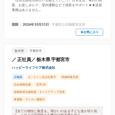
『性別も国境も障がいも超えていこう』日常生活、毎日の宿
題、お楽しみレク、室内運動などで成長をサポート★★送迎
業務はありません...
期限： 2026年10月31日
- 宇都宮公共職業安定所
★お気に入り
栃木県
宇都宮市
／ 正社員／ 栃木県 宇都宮市
ハッピーライフケア株式会社
正職員
オンライン自主応募可
研修制度充実
社会保険完備
見学OK
資格取得支援制度・キャリアアップ充実
車通勤・マイカー通勤可
【全ての個性に敬意を。障がいのある子ども達が切り拓
く、ミライの可能性を】弊社は栃木県を中心...