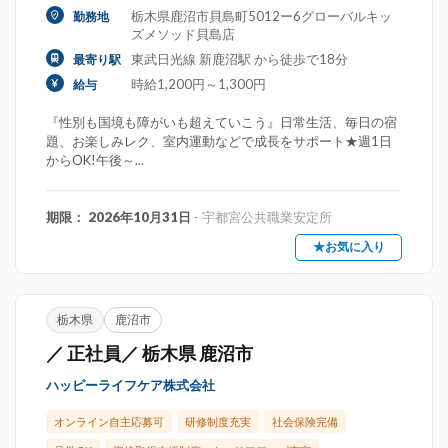
栃木県鹿沼市貝島町5012ー6グローバルキッ
勤務地
ズメソッド貝島店
東武日光線 新鹿沼駅 から徒歩で18分
最寄り駅
時給1,200円～1,300円
給与
『性別も国境も障がいも超えていこう』日常生活、毎日の宿
題、お楽しみレク、室内運動などで成長をサポート★週1日
からOK!午後～...
期限： 2026年10月31日
- 宇都宮公共職業安定所
★お気に入り
栃木県
鹿沼市
／ 正社員／ 栃木県 鹿沼市
ハッピーライフケア株式会社
オンライン自主応募可
研修制度充実
社会保険完備