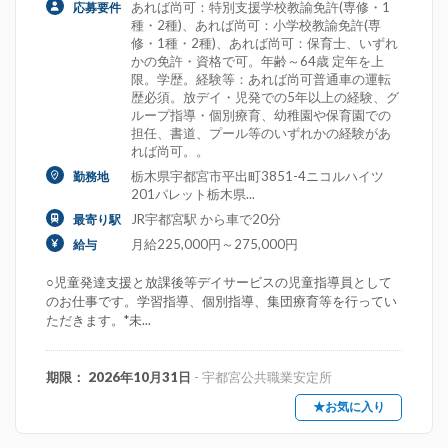
あれば尚可：特別支援学校教諭免許(専修・1
応募要件
種・2種)、あれば尚可：小学校教諭免許(専
修・1種・2種)、あれば尚可：保育士、いずれ
かの免許・資格で可。年齢～64歳 定年を上
限。学歴。経験等：あれば尚可普通車の運転
歴必須。放デイ・児発での5年以上の経験、グ
ループ指導・個別療育、幼稚園や保育園での
担任、書道、プール等のいずれかの経験があ
れば尚可。。
栃木県宇都宮市平出町3851-4ニコルハイツ
勤務地
201パレット栃木県...
JR宇都宮駅 から車で20分
最寄り駅
月給225,000円～275,000円
給与
○児童発達支援と放課後等デイサービスの児童指導員として
のお仕事です。学習指導、個別指導、集団療育等を行ってい
ただきます。*未...
期限： 2026年10月31日
- 宇都宮公共職業安定所
★お気に入り