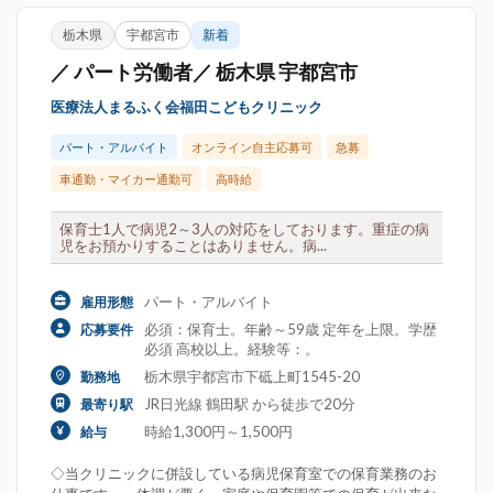
栃木県
宇都宮市
新着
／ パート労働者／ 栃木県 宇都宮市
医療法人まるふく会福田こどもクリニック
パート・アルバイト
オンライン自主応募可
急募
車通勤・マイカー通勤可
高時給
保育士1人で病児2～3人の対応をしております。重症の病
児をお預かりすることはありません。病...
パート・アルバイト
雇用形態
必須：保育士。年齢～59歳 定年を上限。学歴
応募要件
必須 高校以上。経験等：。
栃木県宇都宮市下砥上町1545-20
勤務地
JR日光線 鶴田駅 から徒歩で20分
最寄り駅
時給1,300円～1,500円
給与
◇当クリニックに併設している病児保育室での保育業務のお