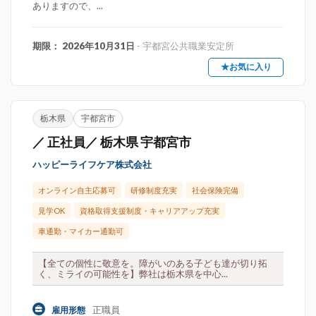
ありますので、...
期限： 2026年10月31日
- 宇都宮公共職業安定所
★お気に入り
栃木県
宇都宮市
／ 正社員／ 栃木県 宇都宮市
ハッピーライフケア株式会社
オンライン自主応募可
研修制度充実
社会保険完備
見学OK
資格取得支援制度・キャリアアップ充実
車通勤・マイカー通勤可
【全ての個性に敬意を。障がいのある子ども達が切り拓
く、ミライの可能性を】弊社は栃木県を中心...
正職員
雇用形態