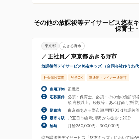
その他の放課後等デイサービス悠友キ
保育士
東京都
あきる野市
／ 正社員／ 東京都 あきる野市
放課後等デイサービス悠友キッズ （合同会社ゆうわ
社会保険完備
見学OK
車通勤・マイカー通勤可
正職員
雇用形態
必須：保育士、必須：その他の免許資格
応募要件
須 高校以上。経験等：あれば尚可放課
東京都あきる野市瀬戸岡783-1放課後
勤務地
JR五日市線 秋川駅 から徒歩で20分
最寄り駅
月給260,000円～300,000円
給与
◎放課後等デイサービス「悠友キッズ」において障が