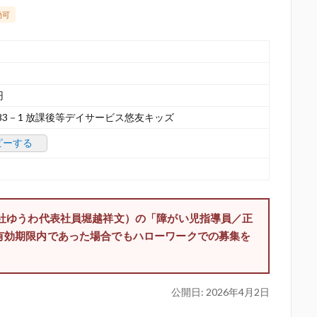
勤可
円
83－1 放課後等デイサービス悠友キッズ
ピーする
会社ゆうわ代表社員堀越祥文）の「障がい児指導員／正
有効期限内であった場合でもハローワークでの募集を
公開日:
2026年4月2日