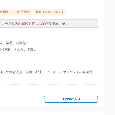
車通勤・マイカー通勤可
駅近（徒歩10分以内）
す。発達障害の家族を持つ現役作業療法士が...
形成。学歴。経験等：。
1階B「さんらいず東...
様への療育支援【経験不問】・プログラムやイベントの企画運
★お気に入り