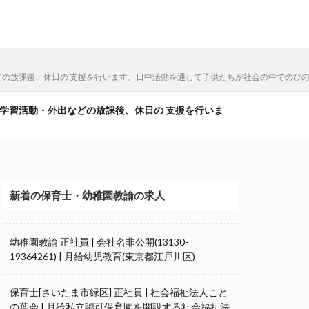
外出などの放課後、休日の 支援を行います。日中活動を通して子供たちが社会の中でのび
)の学習活動・外出などの放課後、休日の 支援を行いま
新着の保育士・幼稚園教諭の求人
幼稚園教諭 正社員 | 会社名非公開(13130-
19364261) | 月給幼児教育(東京都江戸川区)
保育士[さいたま市緑区] 正社員 | 社会福祉法人こと
の葉会 | 月給私立認可保育園を開設する社会福祉法