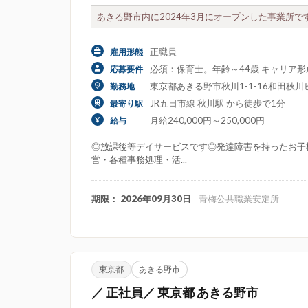
あきる野市内に2024年3月にオープンした事業所で
正職員
雇用形態
必須：保育士。年齢～44歳 キャリア
応募要件
東京都あきる野市秋川1-1-16和田秋川
勤務地
JR五日市線 秋川駅 から徒歩で1分
最寄り駅
月給240,000円～250,000円
給与
◎放課後等デイサービスです◎発達障害を持ったお子
営・各種事務処理・活...
期限： 2026年09月30日
- 青梅公共職業安定所
東京都
あきる野市
／ 正社員／ 東京都 あきる野市