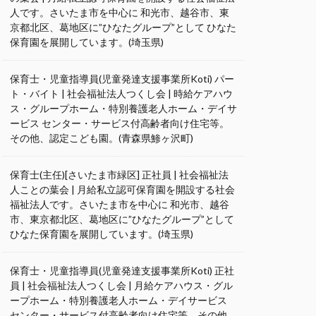
人です。さいたま市を中心に 和光市、越谷市、東
京都北区、葛地区に”ひなたグループ”として ひなた
保育園を展開しています。(埼玉県)
保育士・児童指導員(児童発達支援事業所Koti) パー
ト・バイト | 社会福祉法人つくし会 | 時給ケアハウ
ス・グループホーム・特別養護老人ホーム・デイサ
ービス センター・サービス付高齢者向け住宅等。
その他、認定こども園。(青森県鯵ヶ沢町)
保育士(主任)[さいたま市緑区] 正社員 | 社会福祉法
人ことの葉会 | 月給私立認可保育園を開設する社会
福祉法人です。さいたま市を中心に 和光市、越谷
市、東京都北区、葛地区に”ひなたグループ”として
ひなた保育園を展開しています。(埼玉県)
保育士・児童指導員(児童発達支援事業所Koti) 正社
員 | 社会福祉法人つくし会 | 月給ケアハウス・グル
ープホーム・特別養護老人ホーム・デイサービス
センター・サービス付高齢者向け住宅等。その他、