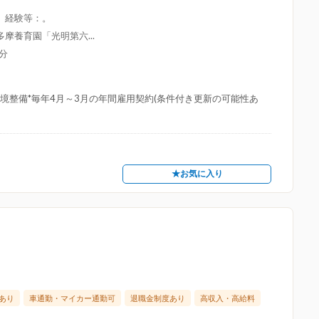
。経験等：。
摩養育園「光明第六...
分
環境整備*毎年4月～3月の年間雇用契約(条件付き更新の可能性あ
★お気に入り
あり
車通勤・マイカー通勤可
退職金制度あり
高収入・高給料