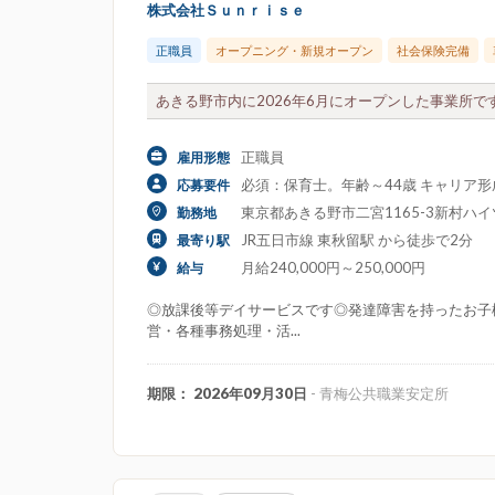
株式会社Ｓｕｎｒｉｓｅ
正職員
オープニング・新規オープン
社会保険完備
あきる野市内に2026年6月にオープンした事業所で
正職員
雇用形態
必須：保育士。年齢～44歳 キャリア
応募要件
東京都あきる野市二宮1165-3新村ハイツ
勤務地
JR五日市線 東秋留駅 から徒歩で2分
最寄り駅
月給240,000円～250,000円
給与
◎放課後等デイサービスです◎発達障害を持ったお子
営・各種事務処理・活...
期限： 2026年09月30日
- 青梅公共職業安定所