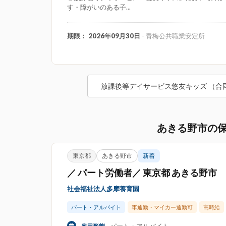
す・障がいのある子...
期限： 2026年09月30日
- 青梅公共職業安定所
放課後等デイサービス悠友キッズ （合
あきる野市の
東京都
あきる野市
新着
／ パート労働者／ 東京都 あきる野市
社会福祉法人多摩養育園
パート・アルバイト
車通勤・マイカー通勤可
高時給