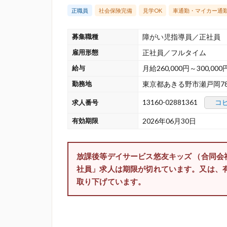
正職員
社会保険完備
見学OK
車通勤・マイカー通
募集職種
障がい児指導員／正社員
雇用形態
正社員／フルタイム
給与
月給260,000円～300,000
勤務地
東京都あきる野市瀬戸岡7
13160-02881361
コ
求人番号
有効期限
2026年06月30日
放課後等デイサービス悠友キッズ （合同
社員」求人は期限が切れています。又は、
取り下げています。