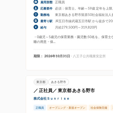
正職員
雇用形態
必須：保育士。年齢～59歳 定年を上
応募要件
東京都あきる野市留原50社会福祉法人多
勤務地
JR五日市線武蔵五日市駅 から徒歩で20
最寄り駅
月給279,500円～319,820円
給与
・0歳児～5歳児の保育業務・園児数:50名を、保育
睡の用意・保...
期限： 2026年10月31日
- 八王子公共職業安定所
東京都
あきる野市
／ 正社員／ 東京都 あきる野市
株式会社Ｓｕｎｒｉｓｅ
正職員
オープニング・新規オープン
社会保険完備