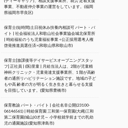
(ディーキャリア)、相談支援事業所、就労 定着支援
事業、不動産仲介事業の運営をしています。(福岡
県福岡市早良区)
保育士(短時間)土日祝休み扶養内相談可 パート・バ
イト | 社会福祉法人和歌山社会事業協会城北保育所
| 時給福祉のうち児童福祉事業 <公正採用選考人権
啓発推進員選任済>(和歌山県和歌山市)
保育士[放課後等デイサービスオープニングスタッ
フ] 正社員 | (医)里童 | 月給当法人は、2階が児童精
神科クリニック・児童発達支援事業所、1 階が高齢
者の通所リハビリテーション施設です。地域の子ど
もや高 齢者の方が明るく生き生きと暮らせる支援
を目指しています。(愛知県豊橋市)
保育教諭 パート・バイト | 会社名非公開(23100-
06146561) | 時給保育園 三和第一保育園(大縄)三和
第二保育園(城山)0才児～ 小学校就学前までの乳幼
児の通園施設(愛知県津島市)