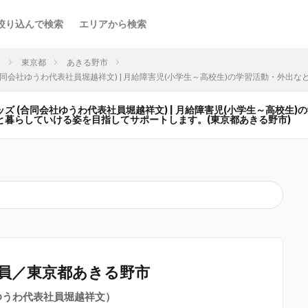
絞り込んで検索
エリアから検索
ア
東京都
あきる野市
(合同会社ゆうわ代表社員堀越祥文) | 月給障害児(小学生～高校生)の学習活動・
ッズ (合同会社ゆうわ代表社員堀越祥文) | 月給障害児(小学生～高校生
と暮らしていける姿を目指してサポートします。(東京都あきる野市)
員／東京都あきる野市
ゆうわ代表社員堀越祥文）