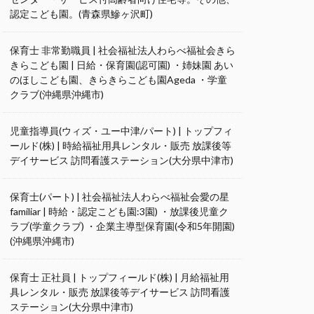
認定こども園。(青森県鰺ヶ沢町)
保育士 非常勤職員 | 社会福祉法人わらべ福祉会きら
きらこども園 | 日給・保育園(認可園) ・姉妹園 あい
のほしこども園、きらきらこども園Ageda ・学童
クラブ(沖縄県沖縄市)
児童指導員(ウィズ・ユー中津/パート) | トップフィ
ールド(株) | 時給福祉用具レンタル・販売 放課後等
デイサービス 訪問看護ステーション(大分県中津市)
保育士(パート) | 社会福祉法人わらべ福祉会愛の星
familiar | 時給・認定こども園:3園) ・放課後児童ク
ラブ(学童クラブ) ・企業主導型保育園(令和5年開園)
(沖縄県沖縄市)
保育士 正社員 | トップフィールド(株) | 月給福祉用
具レンタル・販売 放課後等デイサービス 訪問看護
ステーション(大分県中津市)