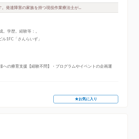
す。発達障害の家族を持つ現役作業療法士が...
形成。学歴。経験等：。
ビル1FC「さんらいず」
様への療育支援【経験不問】・プログラムやイベントの企画運
★お気に入り