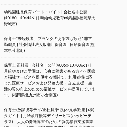
幼稚園延長保育 パート・バイト | 会社名非公開
(40180-14044461) | 時給幼児教育(幼稚園)(福岡県大
野城市)
保育士*未経験者、ブランクのある方も歓迎* 非常
勤職員 | 社会福祉法人坂瀬川保育園 | 日給保育園(熊
本県苓北町)
保育士 正社員 | 会社名非公開(40060-13700661) |
月給やまびこ学園は、心身に障害がある方々へ医療
と福祉サービスを提 供する機関で、利用者様に応
じた医療サービスおよび発達支援・自 立支援・生
活の質の向上のための福祉サービスを提供していま
す。(福岡県北九州市小倉南区)
保育士/放課後等デイ/正社員/日祝休/見学歓迎 | (株)
タガイト | 月給放課後等デイサービス(ハッピーテ
ラス)、大人の発達障害のため の就労移行支援事業