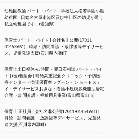
幼稚園教諭 パート・バイト | 学校法人松若学園小碓
幼稚園 | 日給名古屋市港区及び中川区の幼児が通う
私立幼稚園です。(愛知県)
保育士 パート・バイト | 会社名非公開(17011-
01458661) | 時給・訪問看護 ・放課後等デイサービ
ス、児童発達支援(石川県内灘町)
保育士土日祝休み/時間・曜日応相談 パート・バイ
ト | (医)若葉会 | 時給高重記念クリニック・予防医
療センター・病児保育室ラグーン・シ ョートステ
イ・デイサービスおきな・看護小規模多機能型居宅
介護 ・訪問介護・福祉用具事業(富山県富山市)
保育士 正社員 | 会社名非公開(17011-01454961) |
月給・訪問看護 ・放課後等デイサービス、児童発
達支援(石川県内灘町)