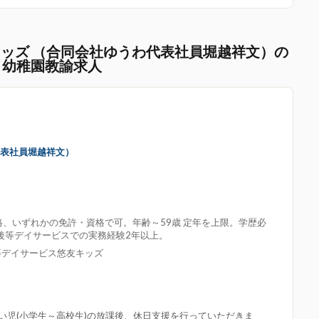
ッズ （合同会社ゆうわ代表社員堀越祥文）の
・幼稚園教諭求人
代表社員堀越祥文）
、いずれかの免許・資格で可。年齢～59歳 定年を上限。学歴必
後等デイサービスでの実務経験2年以上。
等デイサービス悠友キッズ
い児(小学生～高校生)の放課後、休日支援を行っていただきま