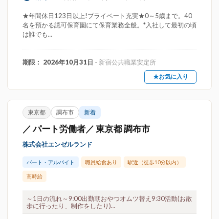
★年間休日123日以上!プライベート充実★0～5歳まで。40
名を預かる認可保育園にて保育業務全般。*入社して最初の頃
は誰でも...
期限： 2026年10月31日
- 新宿公共職業安定所
★お気に入り
東京都
調布市
新着
／ パート労働者／ 東京都 調布市
株式会社エンゼルランド
パート・アルバイト
職員給食あり
駅近（徒歩10分以内）
高時給
～1日の流れ～9:00出勤朝おやつオムツ替え9:30活動(お散
歩に行ったり、制作をしたり)...