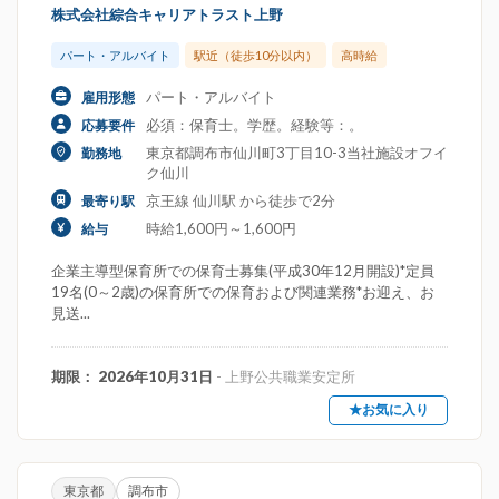
株式会社綜合キャリアトラスト上野
パート・アルバイト
駅近（徒歩10分以内）
高時給
パート・アルバイト
雇用形態
必須：保育士。学歴。経験等：。
応募要件
東京都調布市仙川町3丁目10-3当社施設オフイ
勤務地
ク仙川
京王線 仙川駅 から徒歩で2分
最寄り駅
時給1,600円～1,600円
給与
企業主導型保育所での保育士募集(平成30年12月開設)*定員
19名(0～2歳)の保育所での保育および関連業務*お迎え、お
見送...
期限： 2026年10月31日
- 上野公共職業安定所
★お気に入り
東京都
調布市