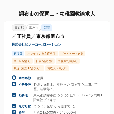
調布市の保育士・幼稚園教諭求人
東京都
調布市
新着
／ 正社員／ 東京都 調布市
株式会社ピノーコーポレーション
正職員
オンライン自主応募可
プライベート充実
寮・社宅あり
社会保険完備
退職金制度あり
駅近（徒歩10分以内）
高収入・高給料
正職員
雇用形態
必須：保育士。年齢～59歳 定年を上限。学
応募要件
歴。経験等：。
東京都調布市西つつじケ丘3-30-1ハイツ鹿嶋1
勤務地
階当社ピノキオ...
つつじヶ丘駅 から徒歩で3分
最寄り駅
月給245,500円～345,000円
給与