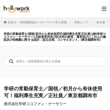
保育士・幼稚園教諭のハローワーク求人情報
関東エリア
東京都
学研の常勤保育士/国領/初月から有休使用可!福利厚生充実 正社員 | (株)学研コ
コファン・ナーサリー | 月給保育所及び託児所の経営、運営並びにこれらの施
設及び幼稚園に関 する設計、設立企画、コンサルタント。(東京都調布市)
学研の常勤保育士／国領／初月から有休使用
可！福利厚生充実／正社員／東京都調布市
株式会社学研ココファン・ナーサリー