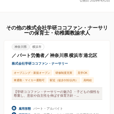
公開日:
2026年4月2日
その他の株式会社学研ココファン・ナーサリ
ーの保育士・幼稚園教諭求人
神奈川県
横浜市
／ パート労働者／ 神奈川県 横浜市 港北区
株式会社学研ココファン・ナーサリー
オープニング・新規オープン
研修制度充実
見学OK
車通勤・マイカー通勤可
駅近（徒歩10分以内）
高時給
【学研ココファン・ナーサリーの魅力】・子どもの個性を
尊重し、意欲や自主性を伸ばす保育方針・...
パート・アルバイト
雇用形態