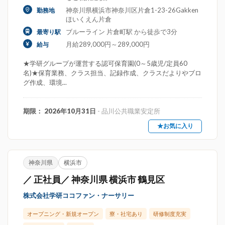
神奈川県横浜市神奈川区片倉1-23-26Gakken
勤務地
ほいくえん片倉
ブルーライン 片倉町駅 から徒歩で3分
最寄り駅
月給289,000円～289,000円
給与
★学研グループが運営する認可保育園(0～5歳児/定員60
名)★保育業務、クラス担当、記録作成、クラスだよりやブロ
グ作成、環境...
期限： 2026年10月31日
- 品川公共職業安定所
★お気に入り
神奈川県
横浜市
／ 正社員／ 神奈川県 横浜市 鶴見区
株式会社学研ココファン・ナーサリー
オープニング・新規オープン
寮・社宅あり
研修制度充実