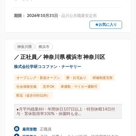
期限： 2026年10月31日
- 品川公共職業安定所
★お気に入り
神奈川県
横浜市
／ 正社員／ 神奈川県 横浜市 神奈川区
株式会社学研ココファン・ナーサリー
オープニング・新規オープン
寮・社宅あり
研修制度充実
社会保険完備
見学OK
車通勤・マイカー通勤可
駅近（徒歩10分以内）
●月平均残業6H・年間休日107日以上・特別休暇14日付
与・育休取得率100%・休園時も全...
正職員
雇用形態