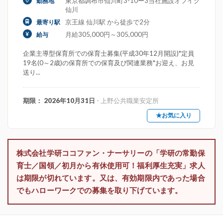
東京都調布市仙川町3-10ー3当社施設オフイク
勤務地
仙川
京王線 仙川駅 から徒歩で2分
最寄り駅
月給305,000円～305,000円
給与
企業主導型保育所での保育士募集(平成30年12月開設)*定員
19名(0～2歳)の保育所での保育及び関連業務*お迎え、お見
送り...
期限： 2026年10月31日
- 上野公共職業安定所
★お気に入り
株式会社学研ココファン・ナーサリーの「学研の常勤保
育士／国領／初月から有休使用可！福利厚生充実」求人
は期限が切れています。又は、有効期限内であった場合
でもハローワークでの募集を取り下げています。