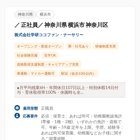
神奈川県
横浜市
／ 正社員／ 神奈川県 横浜市 神奈川区
株式会社学研ココファン・ナーサリー
オープニング・新規オープン
寮・社宅あり
研修制度充実
社会保険完備
見学OK
資格取得支援制度・キャリアアップ充実
車通勤・マイカー通勤可
駅近（徒歩10分以内）
●月平均残業6H・年間休日107日以上・特別休暇14日付
与・育休取得率100%・休園時も全...
正職員
雇用形態
必須：保育士、あれば尚可：幼稚園教諭免許
応募要件
(専修・1種・2種)、いずれかの免許・資格で
可。年齢～59歳 定年を上限。学歴。経験等：
あれば尚可保育園、幼稚園などお子様に関す
るご就業経験。