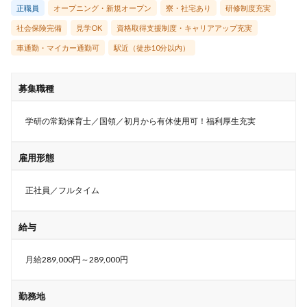
正職員
オープニング・新規オープン
寮・社宅あり
研修制度充実
社会保険完備
見学OK
資格取得支援制度・キャリアアップ充実
車通勤・マイカー通勤可
駅近（徒歩10分以内）
募集職種
学研の常勤保育士／国領／初月から有休使用可！福利厚生充実
雇用形態
正社員／フルタイム
給与
月給289,000円～289,000円
勤務地