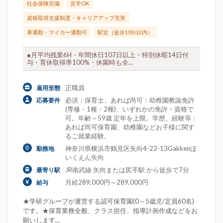
社会保険完備
見学OK
資格取得支援制度・キャリアアップ充実
車通勤・マイカー通勤可
駅近（徒歩10分以内）
●月平均残業6H・年間休日107日以上・特別休暇14日付
与・育休取得率100%・休園時も全...
正職員
雇用形態
必須：保育士、あれば尚可：幼稚園教諭免許
応募要件
(専修・1種・2種)、いずれかの免許・資格で
可。年齢～59歳 定年を上限。学歴。経験等：
あれば尚可保育園、幼稚園などお子様に関す
るご就業経験。
神奈川県横浜市鶴見区矢向4-22-13Gakkenほ
勤務地
いくえん矢向
JR南武線 矢向または尻手駅 から徒歩で7分
最寄り駅
月給289,000円～289,000円
給与
★学研グループが運営する認可保育園(0～5歳児/定員60名)
です。★保育業務全般、クラス担任、指導計画作成などをお
願いします...