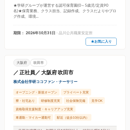
★学研グループが運営する認可保育園(0～5歳児/定員90
名)★保育業務、クラス担当、記録作成、クラスだよりやブロ
グ作成、環境...
期限： 2026年10月31日
- 品川公共職業安定所
★お気に入り
大阪府
吹田市
／ 正社員／ 大阪府 吹田市
株式会社学研ココファン・ナーサリー
オープニング・新規オープン
プライベート充実
寮・社宅あり
研修制度充実
社会保険完備
見学OK
資格取得支援制度・キャリアアップ充実
車通勤・マイカー通勤可
駅近（徒歩10分以内）