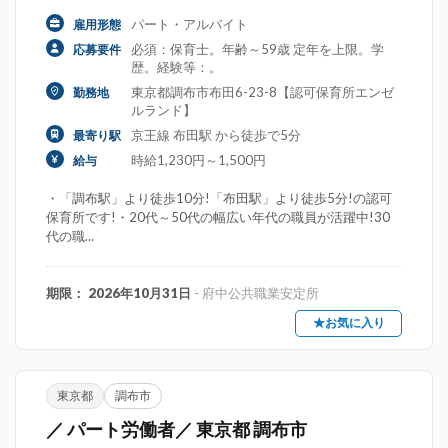
パート・アルバイト
雇用形態
必須：保育士。年齢～59歳 定年を上限。学
応募要件
歴。経験等：。
東京都調布市布田6-23-8【認可保育所エンゼ
勤務地
ルランド】
京王線 布田駅 から徒歩で5分
最寄り駅
時給1,230円～1,500円
給与
・「調布駅」より徒歩10分!「布田駅」より徒歩5分!の認可
保育所です!・20代～50代の幅広い年代の職員が活躍中!30
代の職...
期限： 2026年10月31日
- 府中公共職業安定所
★お気に入り
東京都
調布市
／ パート労働者／ 東京都 調布市