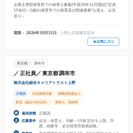
企業主導型保育所での保育士募集(平成30年12月開設)*定員
19名(0～2歳)の保育所での保育及び関連業務*お迎え、お見
送り...
期限： 2026年10月31日
- 上野公共職業安定所
★お気に入り
東京都
調布市
／ 正社員／ 東京都 調布市
株式会社綜合キャリアトラスト上野
正職員
社会保険完備
退職金制度あり
駅近（徒歩10分以内）
高収入・高給料
正職員
雇用形態
必須：保育士。年齢～59歳 定年を上限。学
応募要件
歴。経験等：必須保育所勤務経験。