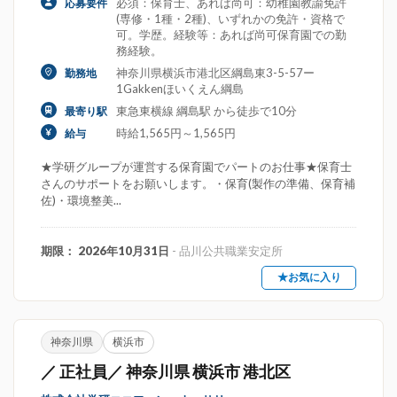
必須：保育士、あれば尚可：幼稚園教諭免許
応募要件
(専修・1種・2種)、いずれかの免許・資格で
可。学歴。経験等：あれば尚可保育園での勤
務経験。
神奈川県横浜市港北区綱島東3-5-57ー
勤務地
1Gakkenほいくえん綱島
東急東横線 綱島駅 から徒歩で10分
最寄り駅
時給1,565円～1,565円
給与
★学研グループが運営する保育園でパートのお仕事★保育士
さんのサポートをお願いします。・保育(製作の準備、保育補
佐)・環境整美...
期限： 2026年10月31日
- 品川公共職業安定所
★お気に入り
神奈川県
横浜市
／ 正社員／ 神奈川県 横浜市 港北区