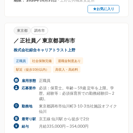
期限： 2026年10月31日
- 上野公共職業安定所
★お気に入り
東京都
調布市
／ 正社員／ 東京都 調布市
株式会社綜合キャリアトラスト上野
正職員
社会保険完備
退職金制度あり
駅近（徒歩10分以内）
高収入・高給料
正職員
雇用形態
必須：保育士。年齢～59歳 定年を上限。学
応募要件
歴。経験等：必須保育所での勤務経験(0～2
歳)。
東京都調布市仙川町3-10-3当社施設オフイク
勤務地
仙川
京王線 仙川駅 から徒歩で2分
最寄り駅
月給335,000円～354,000円
給与