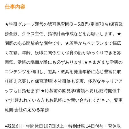
仕事内容
★学研グループ運営の認可保育園(0～5歳児/定員70名)保育業
務全般、クラス主任、指導計画作成などをお願いします。★
園庭のある開放的な園舎です、★若手からベテランまで幅広
く在籍。年齢、役職に関係なく保育の話がゆっくりできる雰
囲気。活躍の場面が誰にも必ずあります!★さまざまな学研の
コンテンツを利用し、遊具・教具を発達年齢に応じ豊富に取
り揃え充実した保育環境!本社研修も充実、多彩なキャリアア
ップも目指せます!★応募前の園見学(書類不要)も随時開催中
です!迷われている方もお気軽にお問い合わせください。変更
範囲:会社の定める業務
●残業6H・年間休日107日以上・特別休暇14日付与・育休取