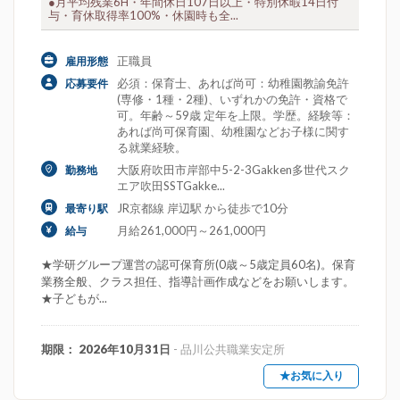
●月平均残業6H・年間休日107日以上・特別休暇14日付
与・育休取得率100%・休園時も全...
正職員
雇用形態
必須：保育士、あれば尚可：幼稚園教諭免許
応募要件
(専修・1種・2種)、いずれかの免許・資格で
可。年齢～59歳 定年を上限。学歴。経験等：
あれば尚可保育園、幼稚園などお子様に関す
る就業経験。
大阪府吹田市岸部中5-2-3Gakken多世代スク
勤務地
エア吹田SSTGakke...
JR京都線 岸辺駅 から徒歩で10分
最寄り駅
月給261,000円～261,000円
給与
★学研グループ運営の認可保育所(0歳～5歳定員60名)。保育
業務全般、クラス担任、指導計画作成などをお願いします。
★子どもが...
期限： 2026年10月31日
- 品川公共職業安定所
★お気に入り