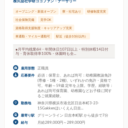
株式会社学研ココファン・ナーサリー
オープニング・新規オープン
寮・社宅あり
研修制度充実
社会保険完備
見学OK
資格取得支援制度・キャリアアップ充実
車通勤・マイカー通勤可
駅近（徒歩10分以内）
●月平均残業6H・年間休日107日以上・特別休暇14日付
与・育休取得率100%・休園時も全...
正職員
雇用形態
必須：保育士、あれば尚可：幼稚園教諭免許
応募要件
(専修・1種・2種)、いずれかの免許・資格で
可。年齢～59歳 定年を上限。学歴。経験等：
あれば尚可保育園、幼稚園などお子様に関す
るご就業経験。
神奈川県横浜市港北区日吉本町3-23-
勤務地
15Gakkenほいくえん日吉...
グリーンライン 日吉本町駅 から徒歩で7分
最寄り駅
月給289,000円～289,000円
給与