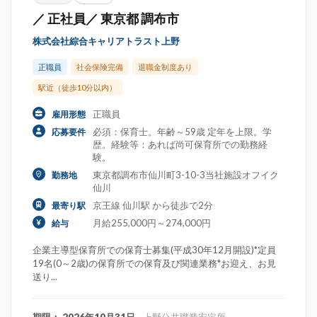
／ 正社員／ 東京都 調布市
株式会社綜合キャリアトラスト上野
正職員
社会保険完備
退職金制度あり
駅近（徒歩10分以内）
正職員
雇用形態
必須：保育士。年齢～59歳 定年を上限。学
応募要件
歴。経験等：あれば尚可保育所での勤務経
験。
東京都調布市仙川町3-10-3当社施設オフイク
勤務地
仙川
京王線 仙川駅 から徒歩で2分
最寄り駅
月給255,000円～274,000円
給与
企業主導型保育所での保育士募集(平成30年12月開設)*定員
19名(0～2歳)の保育所での保育及び関連業務*お迎え、お見
送り...