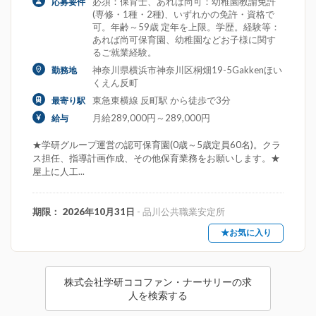
必須：保育士、あれば尚可：幼稚園教諭免許
応募要件
(専修・1種・2種)、いずれかの免許・資格で
可。年齢～59歳 定年を上限。学歴。経験等：
あれば尚可保育園、幼稚園などお子様に関す
るご就業経験。
神奈川県横浜市神奈川区桐畑19-5Gakkenほい
勤務地
くえん反町
東急東横線 反町駅 から徒歩で3分
最寄り駅
月給289,000円～289,000円
給与
★学研グループ運営の認可保育園(0歳～5歳定員60名)。クラ
ス担任、指導計画作成、その他保育業務をお願いします。★
屋上に人工...
期限： 2026年10月31日
- 品川公共職業安定所
★お気に入り
株式会社学研ココファン・ナーサリーの求
人を検索する