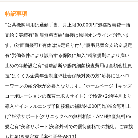
特記事項
*公共機関利用は通勤手当、月上限30,000円*処遇改善費一括
支給※実績有*制服無料支給*面接は原則オンラインで行いま
す。(対面面接可)*有休は法定通り付与*慶弔見舞金支給※規定
有*労働条件により該当する保険に加入*就業規則により雇い
止めの年齢設定有*健康診断や腸内細菌検査費用は全額会社負
担*はぐくみ企業年金制度※社会保険対象の方*応募にはハロ
ーワークの紹介状が必要となります。*ホームページ【キッズ
コーポレーションの保育士求人サイト】で検索<26年4月より
導入>*インフルエンザ予防接種の補助(4,000円迄)※金額引上
げ*妊活サポート(クリニックへの無料相談・AMH検査無料)※
規定有*美容サポート(美容外科での優待価格での施術。ご家族
も対象)※規定有【案件番号:6813】