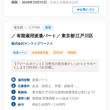
期限： 2026年10月31日
- 木場公共職業安定所
★お気に入り
東京都
江戸川区
新着
／ 有期雇用派遣パート／ 東京都 江戸川区
株式会社サンライズワークス
派遣パート
社会保険完備
見学OK
高時給
【アピールポイント】1)専任の担当者がしっかりとサポー
トします!2)9:00～16:30勤...
派遣パート
雇用形態
必須：保育士。学歴。経験等：。
応募要件
東京都江戸川区北葛西(就業場所は窓口まで)
勤務地
東西線 西葛西駅 から徒歩で12分
最寄り駅
時給1,600円～1,600円
給与