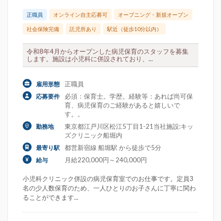
正職員
オンライン自主応募可
オープニング・新規オープン
社会保険完備
託児所あり
駅近（徒歩10分以内）
令和8年4月からオープンした病児保育のスタッフを募集
します。施設は小児科に併設されており、...
正職員
雇用形態
必須：保育士。学歴。経験等：あれば尚可保
応募要件
育、病児保育のご経験があると嬉しいで
す。。
東京都江戸川区松江5丁目1-21当社施設:キッ
勤務地
ズクリニック船堀内
都営新宿線 船堀駅 から徒歩で5分
最寄り駅
月給220,000円～240,000円
給与
小児科クリニック併設の病児保育室でのお仕事です。定員3
名の少人数保育のため、一人ひとりのお子さんに丁寧に関わ
ることができます...