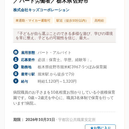
／ パート労働者／ 栃木県 佐野市
株式会社キッズコーポレーション
車通勤・マイカー通勤可
駅近（徒歩10分以内）
高時給
『子どもが自ら選ぶことのできる多様な遊び、学びの環境
を常に整え、子どもの可能性を信じ、最大...
パート・アルバイト
雇用形態
必須：保育士。学歴。経験等：。
応募要件
栃木県佐野市堀米町3967-5つぼみ保育園
勤務地
堀米駅 から徒歩で7分
最寄り駅
時給1,120円～1,320円
給与
病院職員のお子さまを10名程度お預かりしている小規模保育
園です。0歳～2歳児を中心に、職員3名体制で保育を行って
います!病院...
期限： 2026年10月31日
- 宇都宮公共職業安定所
★お気に入り