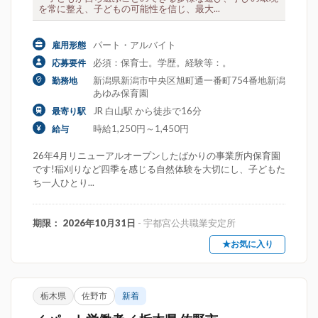
を常に整え、子どもの可能性を信じ、最大...
パート・アルバイト
雇用形態
必須：保育士。学歴。経験等：。
応募要件
新潟県新潟市中央区旭町通一番町754番地新潟
勤務地
あゆみ保育園
JR 白山駅 から徒歩で16分
最寄り駅
時給1,250円～1,450円
給与
26年4月リニューアルオープンしたばかりの事業所内保育園
です!稲刈りなど四季を感じる自然体験を大切にし、子どもた
ち一人ひとり...
期限： 2026年10月31日
- 宇都宮公共職業安定所
★お気に入り
栃木県
佐野市
新着