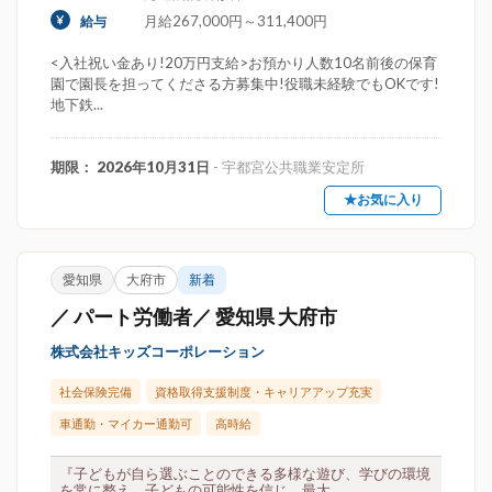
月給267,000円～311,400円
給与
<入社祝い金あり!20万円支給>お預かり人数10名前後の保育
園で園長を担ってくださる方募集中!役職未経験でもOKです!
地下鉄...
期限： 2026年10月31日
- 宇都宮公共職業安定所
★お気に入り
愛知県
大府市
新着
／ パート労働者／ 愛知県 大府市
株式会社キッズコーポレーション
社会保険完備
資格取得支援制度・キャリアアップ充実
車通勤・マイカー通勤可
高時給
『子どもが自ら選ぶことのできる多様な遊び、学びの環境
を常に整え、子どもの可能性を信じ、最大...