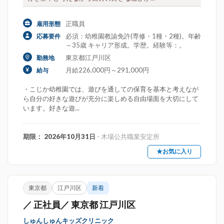
正職員
雇用形態
必須：幼稚園教諭免許(専修・1種・2種)。年齢
応募要件
～35歳 キャリア形成。学歴。経験等：。
東京都江戸川区
勤務地
月給226,000円～291,000円
給与
・こじか幼稚園では、遊びを通しての保育を基本と考えなが
ら自分の好きな遊びが充分に楽しめる自由場面を大切にして
います。好きな遊...
期限： 2026年10月31日
- 木場公共職業安定所
★お気に入り
東京都
江戸川区
新着
／ 正社員／ 東京都 江戸川区
しゅんしゅんキッズクリニック