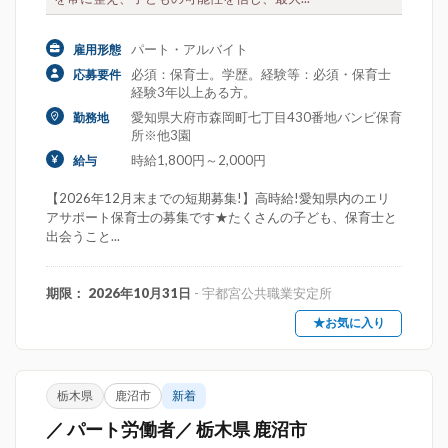
パート・アルバイト
雇用形態
必須：保育士。学歴。経験等：必須・保育士
応募要件
経験3年以上ある方。
愛知県大府市森岡町七丁目430番地バンビ保育
勤務地
所※他3園
時給1,800円～2,000円
給与
【2026年12月末までの短期募集!】高時給!愛知県内のエリ
アサポート保育士の募集です★たくさんの子ども、保育士と
出会うこと...
期限： 2026年10月31日
- 宇都宮公共職業安定所
★お気に入り
栃木県
鹿沼市
新着
／ パート労働者／ 栃木県 鹿沼市