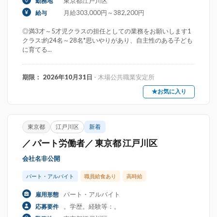
東京都江戸川区
勤務地
月給303,000円～382,200円
給与
◎満3才～5才児クラスの担任としての業務をお願いします1
クラス:約24名～28名*思いやりがあり、自主性のある子ども
に育てる...
期限： 2026年10月31日
- 木場公共職業安定所
★お気に入り
東京都
江戸川区
新着
／ パート労働者／ 東京都 江戸川区
会社名非公開
パート・アルバイト
職員給食あり
高時給
パート・アルバイト
雇用形態
。学歴。経験等：。
応募要件