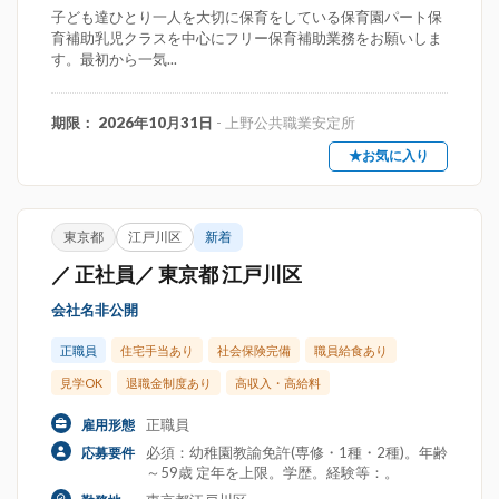
子ども達ひとり一人を大切に保育をしている保育園パート保
育補助乳児クラスを中心にフリー保育補助業務をお願いしま
す。最初から一気...
期限： 2026年10月31日
- 上野公共職業安定所
★お気に入り
東京都
江戸川区
新着
／ 正社員／ 東京都 江戸川区
会社名非公開
正職員
住宅手当あり
社会保険完備
職員給食あり
見学OK
退職金制度あり
高収入・高給料
正職員
雇用形態
必須：幼稚園教諭免許(専修・1種・2種)。年齢
応募要件
～59歳 定年を上限。学歴。経験等：。