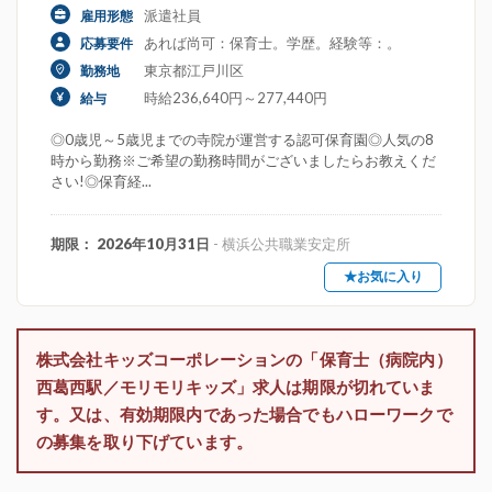
派遣社員
雇用形態
あれば尚可：保育士。学歴。経験等：。
応募要件
東京都江戸川区
勤務地
時給236,640円～277,440円
給与
◎0歳児～5歳児までの寺院が運営する認可保育園◎人気の8
時から勤務※ご希望の勤務時間がございましたらお教えくだ
さい!◎保育経...
期限： 2026年10月31日
- 横浜公共職業安定所
★お気に入り
株式会社キッズコーポレーションの「保育士（病院内）
西葛西駅／モリモリキッズ」求人は期限が切れていま
す。又は、有効期限内であった場合でもハローワークで
の募集を取り下げています。