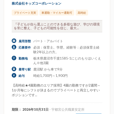
株式会社キッズコーポレーション
プライベート充実
車通勤・マイカー通勤可
高時給
『子どもが自ら選ぶことのできる多様な遊び、学びの環境
を常に整え、子どもの可能性を信じ、最大...
パート・アルバイト
雇用形態
必須：保育士。学歴。経験等：必須保育士経
応募要件
験2年以上の方。
栃木県鹿沼市千渡1585-1にじのもりほいくえ
勤務地
ん※他3園
鹿沼駅 から車で9分
最寄り駅
時給1,700円～1,900円
給与
【高時給★4園勤務のエリア採用】4園の勤務ですが2週間～
1か月毎にシフトが決まるのでプライベートと両立しやすい
ポジションです...
期限： 2026年10月31日
- 宇都宮公共職業安定所