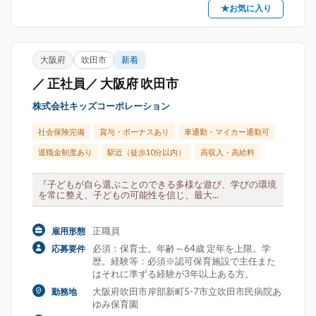
★お気に入り
大阪府
吹田市
新着
／ 正社員／ 大阪府 吹田市
株式会社キッズコーポレーション
社会保険完備
賞与・ボーナスあり
車通勤・マイカー通勤可
退職金制度あり
駅近（徒歩10分以内）
高収入・高給料
『子どもが自ら選ぶことのできる多様な遊び、学びの環境
を常に整え、子どもの可能性を信じ、最大...
正職員
雇用形態
必須：保育士。年齢～64歳 定年を上限。学
応募要件
歴。経験等：必須※認可保育施設で主任また
はそれに準ずる経験が3年以上ある方。
大阪府吹田市岸部新町5-7市立吹田市民病院あ
勤務地
ゆみ保育園