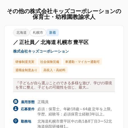
その他の株式会社キッズコーポレーションの
保育士・幼稚園教諭求人
北海道
札幌市
新着
／ 正社員／ 北海道 札幌市 豊平区
株式会社キッズコーポレーション
研修制度充実
社会保険完備
車通勤・マイカー通勤可
退職金制度あり
高収入・高給料
『子どもが自ら選ぶことのできる多様な遊び、学びの環境
を常に整え、子どもの可能性を信じ、最大...
正職員
雇用形態
必須：保育士。年齢18歳～64歳 定年を上限。
応募要件
学歴。経験等：必須保育士経験3年以上。
北海道札幌市豊平区中の島1条8丁目3ー52北
勤務地
海道病院研修棟1...