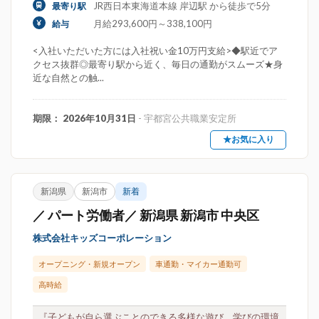
JR西日本東海道本線 岸辺駅 から徒歩で5分
最寄り駅
月給293,600円～338,100円
給与
<入社いただいた方には入社祝い金10万円支給>◆駅近でア
クセス抜群◎最寄り駅から近く、毎日の通勤がスムーズ★身
近な自然との触...
期限： 2026年10月31日
- 宇都宮公共職業安定所
★お気に入り
新潟県
新潟市
新着
／ パート労働者／ 新潟県 新潟市 中央区
株式会社キッズコーポレーション
オープニング・新規オープン
車通勤・マイカー通勤可
高時給
『子どもが自ら選ぶことのできる多様な遊び、学びの環境