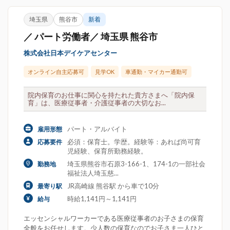
埼玉県
熊谷市
新着
／ パート労働者／ 埼玉県 熊谷市
株式会社日本デイケアセンター
オンライン自主応募可
見学OK
車通勤・マイカー通勤可
院内保育のお仕事に関心を持たれた貴方さまへ「院内保
育」は、医療従事者・介護従事者の大切なお...
パート・アルバイト
雇用形態
必須：保育士。学歴。経験等：あれば尚可育
応募要件
児経験、保育所勤務経験。
埼玉県熊谷市石原3-166-1、174-1の一部社会
勤務地
福祉法人埼玉慈...
JR高崎線 熊谷駅 から車で10分
最寄り駅
時給1,141円～1,141円
給与
エッセンシャルワーカーである医療従事者のお子さまの保育
全般をお任せします。少人数の保育なのでお子さま一人ひと