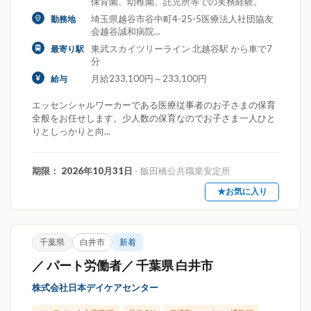
保育園、幼稚園、託児所等での実務経験。
埼玉県越谷市谷中町4-25-5医療法人社団協友
勤務地
会越谷誠和病院...
東武スカイツリーライン 北越谷駅 から車で7
最寄り駅
分
月給233,100円～233,100円
給与
エッセンシャルワーカーである医療従事者のお子さまの保育
全般をお任せします。少人数の保育なのでお子さま一人ひと
りとしっかりと向...
期限： 2026年10月31日
- 飯田橋公共職業安定所
★お気に入り
千葉県
白井市
新着
／ パート労働者／ 千葉県 白井市
株式会社日本デイケアセンター