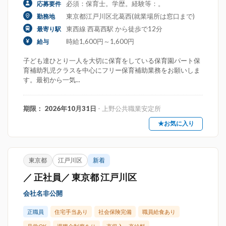
必須：保育士。学歴。経験等：。
応募要件
東京都江戸川区北葛西(就業場所は窓口まで)
勤務地
東西線 西葛西駅 から徒歩で12分
最寄り駅
時給1,600円～1,600円
給与
子ども達ひとり一人を大切に保育をしている保育園パート保
育補助乳児クラスを中心にフリー保育補助業務をお願いしま
す。最初から一気...
期限： 2026年10月31日
- 上野公共職業安定所
★お気に入り
東京都
江戸川区
新着
／ 正社員／ 東京都 江戸川区
会社名非公開
正職員
住宅手当あり
社会保険完備
職員給食あり