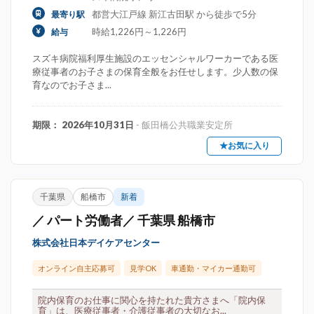
都営大江戸線 新江古田駅 から徒歩で5分
最寄り駅
時給1,226円～1,226円
給与
スズキ病院福利厚生施設のエッセンシャルワーカーである医
療従事者のお子さまの保育全般をお任せします。少人数の保
育なのでお子さま...
期限： 2026年10月31日
- 飯田橋公共職業安定所
★お気に入り
千葉県
船橋市
新着
／ パート労働者／ 千葉県 船橋市
株式会社日本デイケアセンター
オンライン自主応募可
見学OK
車通勤・マイカー通勤可
院内保育のお仕事に関心を持たれた貴方さまへ「院内保
育」は、医療従事者・介護従事者の大切なお...