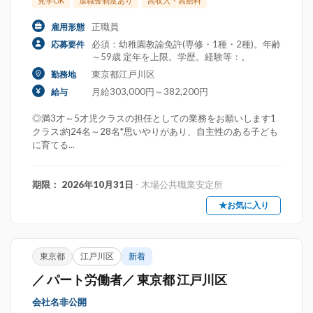
見学OK
退職金制度あり
高収入・高給料
正職員
雇用形態
必須：幼稚園教諭免許(専修・1種・2種)。年齢
応募要件
～59歳 定年を上限。学歴。経験等：。
東京都江戸川区
勤務地
月給303,000円～382,200円
給与
◎満3才～5才児クラスの担任としての業務をお願いします1
クラス:約24名～28名*思いやりがあり、自主性のある子ども
に育てる...
期限： 2026年10月31日
- 木場公共職業安定所
★お気に入り
東京都
江戸川区
新着
／ パート労働者／ 東京都 江戸川区
会社名非公開