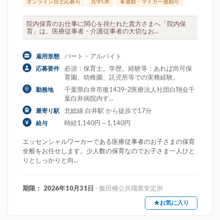
オンライン自主応募可
見学OK
車通勤・マイカー通勤可
院内保育のお仕事に関心を持たれた貴方さまへ「院内保
育」は、医療従事者・介護従事者の大切なお...
パート・アルバイト
雇用形態
必須：保育士。学歴。経験等：あれば尚可保
応募要件
育園、幼稚園、託児所等での実務経験。
千葉県白井市復1439-2医療法人社団白翔会千
勤務地
葉白井病院内す...
北総線 白井駅 から徒歩で17分
最寄り駅
時給1,140円～1,140円
給与
エッセンシャルワーカーである医療従事者のお子さまの保育
全般をお任せします。少人数の保育なのでお子さま一人ひと
りとしっかりと向...
期限： 2026年10月31日
- 飯田橋公共職業安定所
★お気に入り