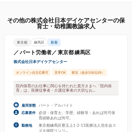
その他の株式会社日本デイケアセンターの保
育士・幼稚園教諭求人
東京都
練馬区
新着
／ パート労働者／ 東京都 練馬区
株式会社日本デイケアセンター
オンライン自主応募可
見学OK
駅近（徒歩10分以内）
院内保育のお仕事に関心を持たれた貴方さまへ「院内保
育」は、医療従事者・介護従事者の大切なお...
パート・アルバイト
雇用形態
必須：保育士。学歴。経験等：あれば尚可保
応募要件
育経験あれば尚可。
東京都練馬区豊玉上1-2-11医療法人浩生会ス
勤務地
ズキ病院リンリ...