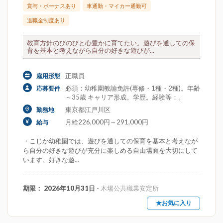
賞与・ボーナスあり
車通勤・マイカー通勤可
退職金制度あり
教育方針のびのびと心豊かに育てたい。遊びを通しての保
育を基本と考えながら自分の好きな遊びが...
正職員
雇用形態
必須：幼稚園教諭免許(専修・1種・2種)。年齢
応募要件
～35歳 キャリア形成。学歴。経験等：。
東京都江戸川区
勤務地
月給226,000円～291,000円
給与
・こじか幼稚園では、遊びを通しての保育を基本と考えなが
ら自分の好きな遊びが充分に楽しめる自由場面を大切にして
います。好きな遊...
期限： 2026年10月31日
- 木場公共職業安定所
★お気に入り