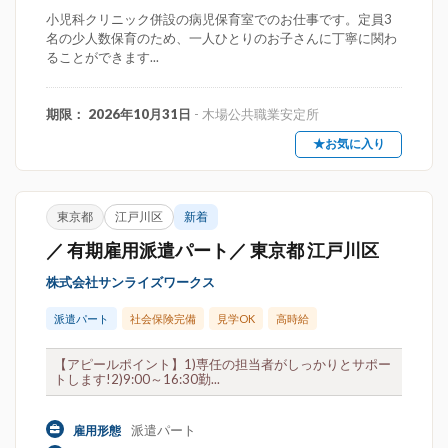
小児科クリニック併設の病児保育室でのお仕事です。定員3
名の少人数保育のため、一人ひとりのお子さんに丁寧に関わ
ることができます...
期限： 2026年10月31日
- 木場公共職業安定所
★お気に入り
東京都
江戸川区
新着
／ 有期雇用派遣パート／ 東京都 江戸川区
株式会社サンライズワークス
派遣パート
社会保険完備
見学OK
高時給
【アピールポイント】1)専任の担当者がしっかりとサポー
トします!2)9:00～16:30勤...
派遣パート
雇用形態