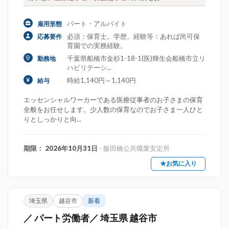
パート・アルバイト
雇用形態
必須：保育士。学歴。経験等：あれば尚可保
応募要件
育園での実務経験。
千葉県船橋市金杉1-18-1(医)輝生会船橋市立リ
勤務地
ハビリテーシ...
時給1,140円～1,140円
給与
エッセンシャルワーカーである医療従事者のお子さまの保育
全般をお任せします。少人数の保育なのでお子さま一人ひと
りとしっかりと向...
期限： 2026年10月31日
- 飯田橋公共職業安定所
★お気に入り
埼玉県
越谷市
新着
／ パート労働者／ 埼玉県 越谷市