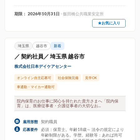
期限： 2026年10月31日
- 飯田橋公共職業安定所
★お気に入り
埼玉県
越谷市
新着
／ 契約社員／ 埼玉県 越谷市
株式会社日本デイケアセンター
オンライン自主応募可
社会保険完備
見学OK
車通勤・マイカー通勤可
院内保育のお仕事に関心を持たれた貴方さまへ「院内保
育」は、医療従事者・介護従事者の大切なお...
契約職員
雇用形態
必須：保育士。年齢18歳～ 法令の規定により
応募要件
年齢制限がある。学歴。経験等：あれば尚可