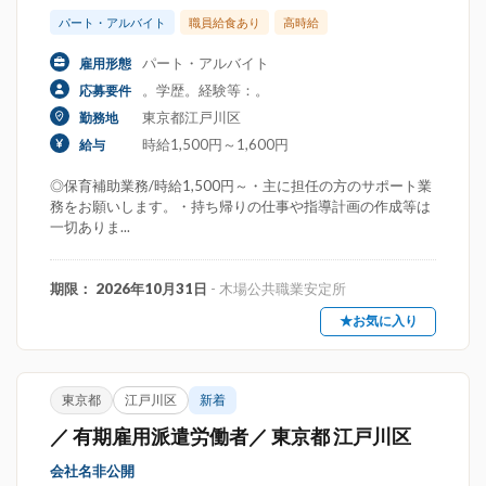
パート・アルバイト
職員給食あり
高時給
パート・アルバイト
雇用形態
。学歴。経験等：。
応募要件
東京都江戸川区
勤務地
時給1,500円～1,600円
給与
◎保育補助業務/時給1,500円～・主に担任の方のサポート業
務をお願いします。・持ち帰りの仕事や指導計画の作成等は
一切ありま...
期限： 2026年10月31日
- 木場公共職業安定所
★お気に入り
東京都
江戸川区
新着
／ 有期雇用派遣労働者／ 東京都 江戸川区
会社名非公開