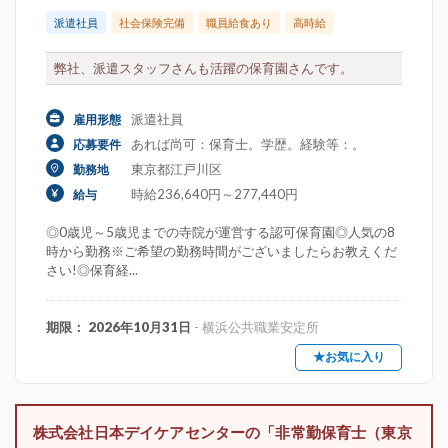
派遣社員
社会保険完備
職員給食あり
高時給
弊社、派遣スタッフさんも活躍の保育園さんです。
派遣社員
雇用形態
あれば尚可：保育士。学歴。経験等：。
応募要件
東京都江戸川区
勤務地
時給236,640円～277,440円
給与
◎0歳児～5歳児までの寺院が運営する認可保育園◎人気の8
時から勤務※ご希望の勤務時間がございましたらお教えくだ
さい!◎保育経...
期限： 2026年10月31日
- 横浜公共職業安定所
★お気に入り
株式会社日本デイケアセンターの「非常勤保育士（東京