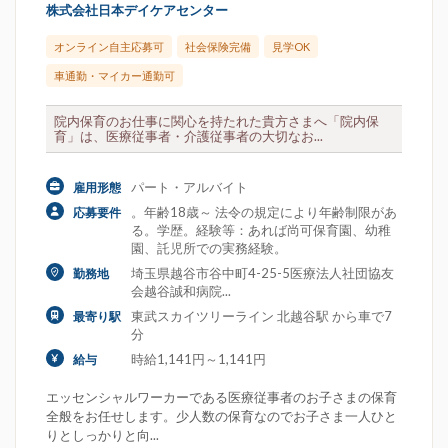
株式会社日本デイケアセンター
オンライン自主応募可
社会保険完備
見学OK
車通勤・マイカー通勤可
院内保育のお仕事に関心を持たれた貴方さまへ「院内保
育」は、医療従事者・介護従事者の大切なお...
パート・アルバイト
雇用形態
。年齢18歳～ 法令の規定により年齢制限があ
応募要件
る。学歴。経験等：あれば尚可保育園、幼稚
園、託児所での実務経験。
埼玉県越谷市谷中町4-25-5医療法人社団協友
勤務地
会越谷誠和病院...
東武スカイツリーライン 北越谷駅 から車で7
最寄り駅
分
時給1,141円～1,141円
給与
エッセンシャルワーカーである医療従事者のお子さまの保育
全般をお任せします。少人数の保育なのでお子さま一人ひと
りとしっかりと向...