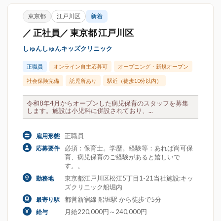
東京都
江戸川区
新着
／ 正社員／ 東京都 江戸川区
しゅんしゅんキッズクリニック
正職員
オンライン自主応募可
オープニング・新規オープン
社会保険完備
託児所あり
駅近（徒歩10分以内）
令和8年4月からオープンした病児保育のスタッフを募集
します。施設は小児科に併設されており、...
正職員
雇用形態
必須：保育士。学歴。経験等：あれば尚可保
応募要件
育、病児保育のご経験があると嬉しいで
す。。
東京都江戸川区松江5丁目1-21当社施設:キッ
勤務地
ズクリニック船堀内
都営新宿線 船堀駅 から徒歩で5分
最寄り駅
月給220,000円～240,000円
給与