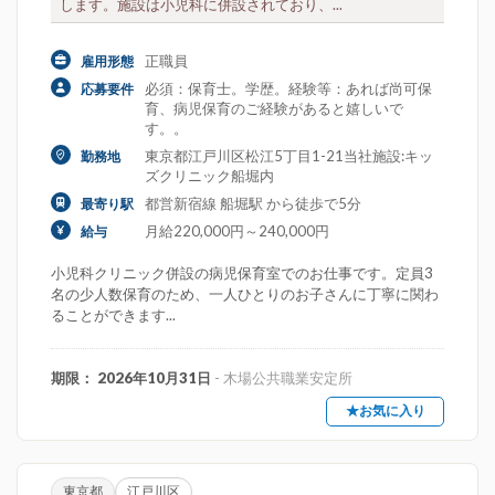
します。施設は小児科に併設されており、...
正職員
雇用形態
必須：保育士。学歴。経験等：あれば尚可保
応募要件
育、病児保育のご経験があると嬉しいで
す。。
東京都江戸川区松江5丁目1-21当社施設:キッ
勤務地
ズクリニック船堀内
都営新宿線 船堀駅 から徒歩で5分
最寄り駅
月給220,000円～240,000円
給与
小児科クリニック併設の病児保育室でのお仕事です。定員3
名の少人数保育のため、一人ひとりのお子さんに丁寧に関わ
ることができます...
期限： 2026年10月31日
- 木場公共職業安定所
★お気に入り
東京都
江戸川区