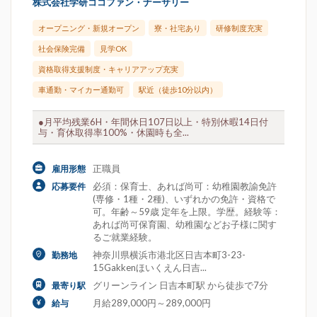
株式会社学研ココファン・ナーサリー
オープニング・新規オープン
寮・社宅あり
研修制度充実
社会保険完備
見学OK
資格取得支援制度・キャリアアップ充実
車通勤・マイカー通勤可
駅近（徒歩10分以内）
●月平均残業6H・年間休日107日以上・特別休暇14日付
与・育休取得率100%・休園時も全...
正職員
雇用形態
必須：保育士、あれば尚可：幼稚園教諭免許
応募要件
(専修・1種・2種)、いずれかの免許・資格で
可。年齢～59歳 定年を上限。学歴。経験等：
あれば尚可保育園、幼稚園などお子様に関す
るご就業経験。
神奈川県横浜市港北区日吉本町3-23-
勤務地
15Gakkenほいくえん日吉...
グリーンライン 日吉本町駅 から徒歩で7分
最寄り駅
月給289,000円～289,000円
給与