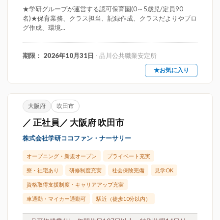
★学研グループが運営する認可保育園(0～5歳児/定員90
名)★保育業務、クラス担当、記録作成、クラスだよりやブロ
グ作成、環境...
期限： 2026年10月31日
- 品川公共職業安定所
★お気に入り
大阪府
吹田市
／ 正社員／ 大阪府 吹田市
株式会社学研ココファン・ナーサリー
オープニング・新規オープン
プライベート充実
寮・社宅あり
研修制度充実
社会保険完備
見学OK
資格取得支援制度・キャリアアップ充実
車通勤・マイカー通勤可
駅近（徒歩10分以内）