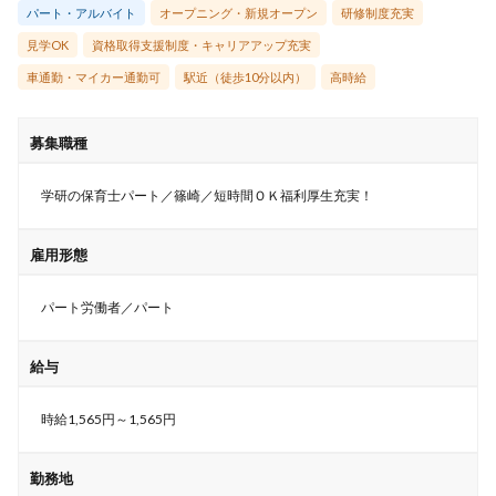
パート・アルバイト
オープニング・新規オープン
研修制度充実
見学OK
資格取得支援制度・キャリアアップ充実
車通勤・マイカー通勤可
駅近（徒歩10分以内）
高時給
募集職種
学研の保育士パート／篠崎／短時間ＯＫ福利厚生充実！
雇用形態
パート労働者／パート
給与
時給1,565円～1,565円
勤務地