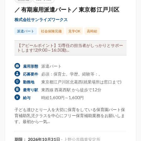
／ 有期雇用派遣パート／ 東京都 江戸川区
株式会社サンライズワークス
派遣パート
社会保険完備
見学OK
高時給
【アピールポイント】1)専任の担当者がしっかりとサポー
トします!2)9:00～16:30勤...
派遣パート
雇用形態
必須：保育士。学歴。経験等：。
応募要件
東京都江戸川区北葛西(就業場所は窓口まで)
勤務地
東西線 西葛西駅 から徒歩で12分
最寄り駅
時給1,600円～1,600円
給与
子ども達ひとり一人を大切に保育をしている保育園パート保
育補助乳児クラスを中心にフリー保育補助業務をお願いしま
す。最初から一気...
期限： 2026年10月31日
- 上野公共職業安定所