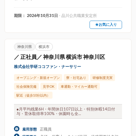
期限： 2026年10月31日
- 品川公共職業安定所
★お気に入り
神奈川県
横浜市
／ 正社員／ 神奈川県 横浜市 神奈川区
株式会社学研ココファン・ナーサリー
オープニング・新規オープン
寮・社宅あり
研修制度充実
社会保険完備
見学OK
車通勤・マイカー通勤可
駅近（徒歩10分以内）
●月平均残業6H・年間休日107日以上・特別休暇14日付
与・育休取得率100%・休園時も全...
正職員
雇用形態