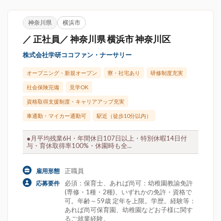
神奈川県
横浜市
／ 正社員／ 神奈川県 横浜市 神奈川区
株式会社学研ココファン・ナーサリー
オープニング・新規オープン
寮・社宅あり
研修制度充実
社会保険完備
見学OK
資格取得支援制度・キャリアアップ充実
車通勤・マイカー通勤可
駅近（徒歩10分以内）
●月平均残業6H・年間休日107日以上・特別休暇14日付
与・育休取得率100%・休園時も全...
正職員
雇用形態
必須：保育士、あれば尚可：幼稚園教諭免許
応募要件
(専修・1種・2種)、いずれかの免許・資格で
可。年齢～59歳 定年を上限。学歴。経験等：
あれば尚可保育園、幼稚園などお子様に関す
るご就業経験。