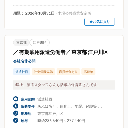
期限： 2026年10月31日
- 木場公共職業安定所
★お気に入り
東京都
江戸川区
／ 有期雇用派遣労働者／ 東京都 江戸川区
会社名非公開
派遣社員
社会保険完備
職員給食あり
高時給
弊社、派遣スタッフさんも活躍の保育園さんです。
派遣社員
雇用形態
あれば尚可：保育士。学歴。経験等：。
応募要件
東京都江戸川区
勤務地
時給236,640円～277,440円
給与