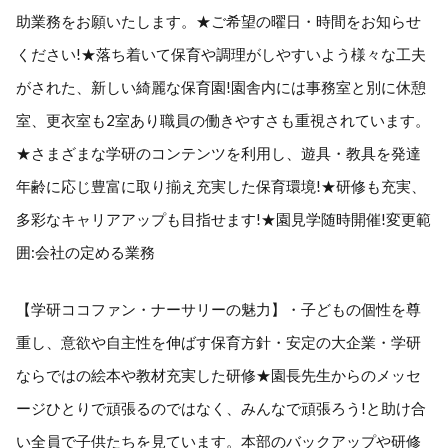
助業務をお願いたします。★ご希望の曜日・時間をお知らせ
ください!★落ち着いて保育や調理がしやすいよう様々な工夫
がされた、新しい綺麗な保育園!園舎内には事務室と別に休憩
室、更衣室も2室あり職員の働きやすさも重視されています。
★さまざまな学研のコンテンツを利用し、遊具・教具を発達
年齢に応じ豊富に取り揃え充実した保育環境!★研修も充実、
多彩なキャリアアップも目指せます!★園見学随時開催!変更範
囲:会社の定める業務
【学研ココファン・ナーサリーの魅力】・子どもの個性を尊
重し、意欲や自主性を伸ばす保育方針・安定の大企業・学研
ならではの絵本や教材充実した研修★園長先生からのメッセ
ージひとりで頑張るのではなく、みんなで頑張ろう!と助け合
い全員で子供たちを見ています。本部のバックアップや研修