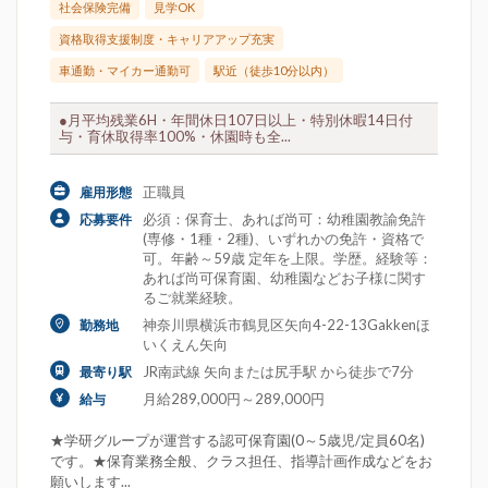
社会保険完備
見学OK
資格取得支援制度・キャリアアップ充実
車通勤・マイカー通勤可
駅近（徒歩10分以内）
●月平均残業6H・年間休日107日以上・特別休暇14日付
与・育休取得率100%・休園時も全...
正職員
雇用形態
必須：保育士、あれば尚可：幼稚園教諭免許
応募要件
(専修・1種・2種)、いずれかの免許・資格で
可。年齢～59歳 定年を上限。学歴。経験等：
あれば尚可保育園、幼稚園などお子様に関す
るご就業経験。
神奈川県横浜市鶴見区矢向4-22-13Gakkenほ
勤務地
いくえん矢向
JR南武線 矢向または尻手駅 から徒歩で7分
最寄り駅
月給289,000円～289,000円
給与
★学研グループが運営する認可保育園(0～5歳児/定員60名)
です。★保育業務全般、クラス担任、指導計画作成などをお
願いします...