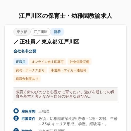
江戸川区の保育士・幼稚園教諭求人
東京都
江戸川区
新着
／ 正社員／ 東京都 江戸川区
会社名非公開
正職員
オンライン自主応募可
社会保険完備
賞与・ボーナスあり
車通勤・マイカー通勤可
退職金制度あり
教育方針のびのびと心豊かに育てたい。遊びを通しての保
育を基本と考えながら自分の好きな遊びが...
正職員
雇用形態
必須：幼稚園教諭免許(専修・1種・2種)。年齢
応募要件
～35歳 キャリア形成。学歴。経験等：。