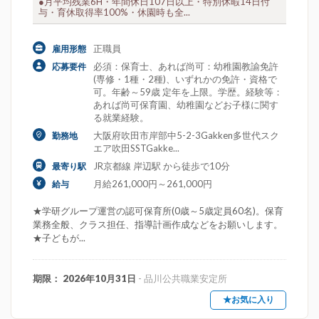
●月平均残業6H・年間休日107日以上・特別休暇14日付
与・育休取得率100%・休園時も全...
正職員
雇用形態
必須：保育士、あれば尚可：幼稚園教諭免許
応募要件
(専修・1種・2種)、いずれかの免許・資格で
可。年齢～59歳 定年を上限。学歴。経験等：
あれば尚可保育園、幼稚園などお子様に関す
る就業経験。
大阪府吹田市岸部中5-2-3Gakken多世代スク
勤務地
エア吹田SSTGakke...
JR京都線 岸辺駅 から徒歩で10分
最寄り駅
月給261,000円～261,000円
給与
★学研グループ運営の認可保育所(0歳～5歳定員60名)。保育
業務全般、クラス担任、指導計画作成などをお願いします。
★子どもが...
期限： 2026年10月31日
- 品川公共職業安定所
★お気に入り