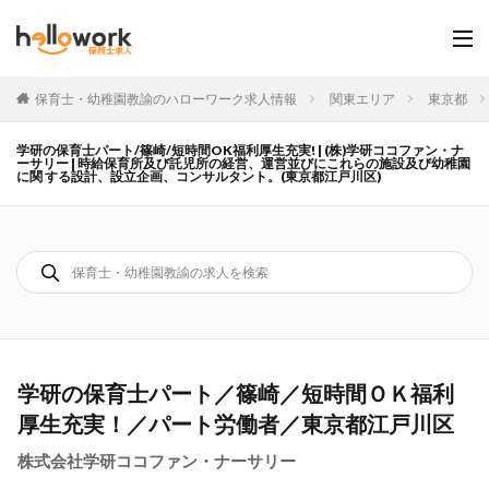
保育士・幼稚園教諭のハローワーク求人情報
関東エリア
東京都
学研の保育士パート/篠崎/短時間OK福利厚生充実! | (株)学研ココファン・ナ
ーサリー | 時給保育所及び託児所の経営、運営並びにこれらの施設及び幼稚園
に関 する設計、設立企画、コンサルタント。(東京都江戸川区)
学研の保育士パート／篠崎／短時間ＯＫ福利
厚生充実！／パート労働者／東京都江戸川区
株式会社学研ココファン・ナーサリー