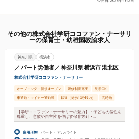
公開日:
2026年4月2日
その他の株式会社学研ココファン・ナーサリ
ーの保育士・幼稚園教諭求人
神奈川県
横浜市
／ パート労働者／ 神奈川県 横浜市 港北区
株式会社学研ココファン・ナーサリー
オープニング・新規オープン
研修制度充実
見学OK
車通勤・マイカー通勤可
駅近（徒歩10分以内）
高時給
【学研ココファン・ナーサリーの魅力】・子どもの個性を
尊重し、意欲や自主性を伸ばす保育方針・...
パート・アルバイト
雇用形態