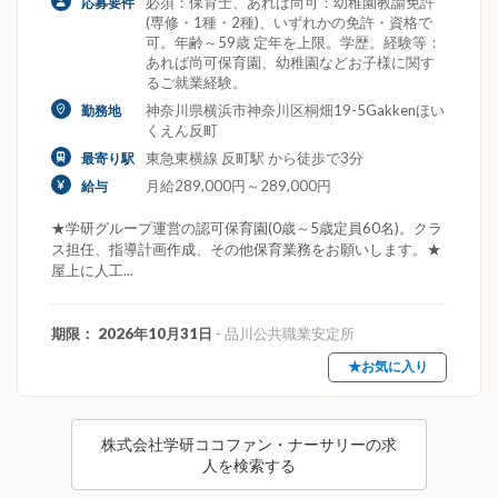
必須：保育士、あれば尚可：幼稚園教諭免許
応募要件
(専修・1種・2種)、いずれかの免許・資格で
可。年齢～59歳 定年を上限。学歴。経験等：
あれば尚可保育園、幼稚園などお子様に関す
るご就業経験。
神奈川県横浜市神奈川区桐畑19-5Gakkenほい
勤務地
くえん反町
東急東横線 反町駅 から徒歩で3分
最寄り駅
月給289,000円～289,000円
給与
★学研グループ運営の認可保育園(0歳～5歳定員60名)。クラ
ス担任、指導計画作成、その他保育業務をお願いします。★
屋上に人工...
期限： 2026年10月31日
- 品川公共職業安定所
★お気に入り
株式会社学研ココファン・ナーサリーの求
人を検索する