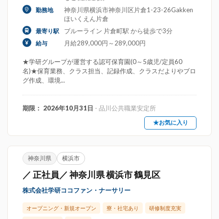
神奈川県横浜市神奈川区片倉1-23-26Gakken
勤務地
ほいくえん片倉
ブルーライン 片倉町駅 から徒歩で3分
最寄り駅
月給289,000円～289,000円
給与
★学研グループが運営する認可保育園(0～5歳児/定員60
名)★保育業務、クラス担当、記録作成、クラスだよりやブロ
グ作成、環境...
期限： 2026年10月31日
- 品川公共職業安定所
★お気に入り
神奈川県
横浜市
／ 正社員／ 神奈川県 横浜市 鶴見区
株式会社学研ココファン・ナーサリー
オープニング・新規オープン
寮・社宅あり
研修制度充実