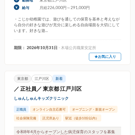
東京都江戸川区
勤務地
月給226,000円～291,000円
給与
・こじか幼稚園では、遊びを通しての保育を基本と考えなが
ら自分の好きな遊びが充分に楽しめる自由場面を大切にして
います。好きな遊...
期限： 2026年10月31日
- 木場公共職業安定所
★お気に入り
東京都
江戸川区
新着
／ 正社員／ 東京都 江戸川区
しゅんしゅんキッズクリニック
正職員
オンライン自主応募可
オープニング・新規オープン
社会保険完備
託児所あり
駅近（徒歩10分以内）
令和8年4月からオープンした病児保育のスタッフを募集