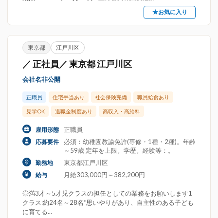
★お気に入り
東京都
江戸川区
／ 正社員／ 東京都 江戸川区
会社名非公開
正職員
住宅手当あり
社会保険完備
職員給食あり
見学OK
退職金制度あり
高収入・高給料
正職員
雇用形態
必須：幼稚園教諭免許(専修・1種・2種)。年齢
応募要件
～59歳 定年を上限。学歴。経験等：。
東京都江戸川区
勤務地
月給303,000円～382,200円
給与
◎満3才～5才児クラスの担任としての業務をお願いします1
クラス:約24名～28名*思いやりがあり、自主性のある子ども
に育てる...