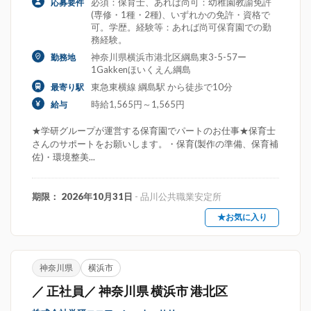
必須：保育士、あれば尚可：幼稚園教諭免許
応募要件
(専修・1種・2種)、いずれかの免許・資格で
可。学歴。経験等：あれば尚可保育園での勤
務経験。
神奈川県横浜市港北区綱島東3-5-57ー
勤務地
1Gakkenほいくえん綱島
東急東横線 綱島駅 から徒歩で10分
最寄り駅
時給1,565円～1,565円
給与
★学研グループが運営する保育園でパートのお仕事★保育士
さんのサポートをお願いします。・保育(製作の準備、保育補
佐)・環境整美...
期限： 2026年10月31日
- 品川公共職業安定所
★お気に入り
神奈川県
横浜市
／ 正社員／ 神奈川県 横浜市 港北区