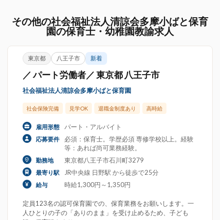
その他の社会福祉法人清諒会多摩小ばと保育
園の保育士・幼稚園教諭求人
東京都
八王子市
新着
／ パート労働者／ 東京都 八王子市
社会福祉法人清諒会多摩小ばと保育園
社会保険完備
見学OK
退職金制度あり
高時給
パート・アルバイト
雇用形態
必須：保育士。学歴必須 専修学校以上。経験
応募要件
等：あれば尚可業務経験。
東京都八王子市石川町3279
勤務地
JR中央線 日野駅 から徒歩で25分
最寄り駅
時給1,300円～1,350円
給与
定員123名の認可保育園での、保育業務をお願いします。一
人ひとりの子の「ありのまま」を受け止めるため、子ども