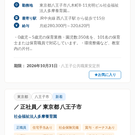
東京都八王子市八木町8-11光明ビル社会福祉
勤務地
法人多摩養育園...
JR中央線 西八王子駅 から徒歩で15分
最寄り駅
月給280,300円～320,620円
給与
・0歳児～5歳児の保育業務・園児数:350名を、101名の保育
士または保育職員で対応しています。・環境整備など、教室
内の片付...
期限： 2026年10月31日
- 八王子公共職業安定所
★お気に入り
東京都
八王子市
新着
／ 正社員／ 東京都 八王子市
社会福祉法人多摩養育園
正職員
住宅手当あり
社会保険完備
賞与・ボーナスあり