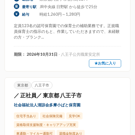
JR中央線 日野駅 から徒歩で25分
最寄り駅
時給1,260円～1,280円
給与
定員123名の認可保育園での保育士の補助業務です。正規職
員保育士の指示のもと、作業していただきますので、未経験
の方・ブランク...
期限： 2026年10月31日
- 八王子公共職業安定所
★お気に入り
東京都
八王子市
／ 正社員／ 東京都 八王子市
社会福祉法人清諒会多摩小ばと保育園
住宅手当あり
社会保険完備
見学OK
資格取得支援制度・キャリアアップ充実
車通勤・マイカー通勤可
退職金制度あり