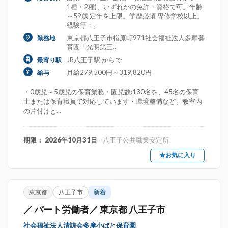
1種・2種)、いずれかの免許・資格で可。年齢
～59歳 定年を上限。学歴必須 専修学校以上。
経験等：。
東京都八王子市楢原町971社会福祉法人多摩養
勤務地
育園「光明第三...
JR八王子駅 からで
最寄り駅
月給279,500円～319,820円
給与
・0歳児～5歳児の保育業務・園児数:130名を、45名の保育
士または保育職員で対応しています・環境整備など、教室内
の片付けと...
期限： 2026年10月31日
- 八王子公共職業安定所
★お気に入り
東京都
八王子市
新着
／ パート労働者／ 東京都 八王子市
社会福祉法人清諒会多摩小ばと保育園