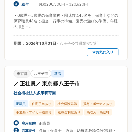
月給280,300円～320,620円
給与
・0歳児～5歳児の保育業務・園児数:145名を、保育士などの
保育職員46名で担当・行事の準備、園児の遊びの準備、午睡
の用意・...
期限： 2026年10月31日
- 八王子公共職業安定所
★お気に入り
東京都
八王子市
新着
／ 正社員／ 東京都 八王子市
社会福祉法人多摩養育園
正職員
住宅手当あり
社会保険完備
賞与・ボーナスあり
車通勤・マイカー通勤可
退職金制度あり
高収入・高給料
正職員
雇用形態
必須：保育士、必須：幼稚園教諭免許(専修・
応募要件