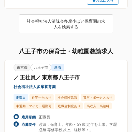
★お気に入り
社会福祉法人清諒会多摩小ばと保育園の求
人を検索する
八王子市の保育士・幼稚園教諭求人
東京都
八王子市
新着
／ 正社員／ 東京都 八王子市
社会福祉法人多摩養育園
正職員
住宅手当あり
社会保険完備
賞与・ボーナスあり
車通勤・マイカー通勤可
退職金制度あり
高収入・高給料
正職員
雇用形態
必須：保育士。年齢～59歳 定年を上限。学歴
応募要件
必須 専修学校以上。経験等：。