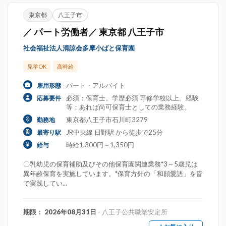
東京都
八王子市
／ パート労働者／ 東京都 八王子市
社会福祉法人清諒会多摩小ばと保育園
見学OK
高時給
パート・アルバイト
雇用形態
必須：保育士。学歴必須 専修学校以上。経験
応募要件
等：あれば尚可保育士としての業務経験。
東京都八王子市石川町3279
勤務地
JR中央線 日野駅 から徒歩で25分
最寄り駅
時給1,300円～1,350円
給与
〇乳幼児の保育補助及びその他保育園関連業務*3～5歳児は
異年齢保育を実施しています。*保育方針の「和顔愛語」を皆
で実践してい...
期限： 2026年08月31日
- 八王子公共職業安定所