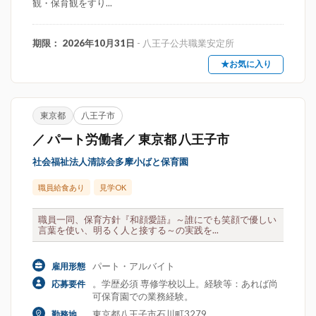
観・保育観をすり...
期限： 2026年10月31日
- 八王子公共職業安定所
★お気に入り
東京都
八王子市
／ パート労働者／ 東京都 八王子市
社会福祉法人清諒会多摩小ばと保育園
職員給食あり
見学OK
職員一同、保育方針『和顔愛語』～誰にでも笑顔で優しい
言葉を使い、明るく人と接する～の実践を...
パート・アルバイト
雇用形態
。学歴必須 専修学校以上。経験等：あれば尚
応募要件
可保育園での業務経験。
東京都八王子市石川町3279
勤務地