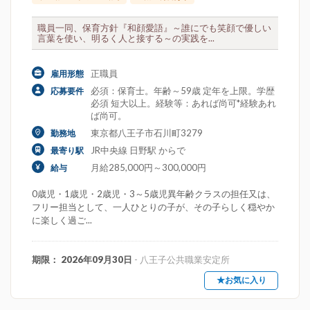
職員一同、保育方針『和顔愛語』～誰にでも笑顔で優しい
言葉を使い、明るく人と接する～の実践を...
正職員
雇用形態
必須：保育士。年齢～59歳 定年を上限。学歴
応募要件
必須 短大以上。経験等：あれば尚可*経験あれ
ば尚可。
東京都八王子市石川町3279
勤務地
JR中央線 日野駅 からで
最寄り駅
月給285,000円～300,000円
給与
0歳児・1歳児・2歳児・3～5歳児異年齢クラスの担任又は、
フリー担当として、一人ひとりの子が、その子らしく穏やか
に楽しく過ご...
期限： 2026年09月30日
- 八王子公共職業安定所
★お気に入り