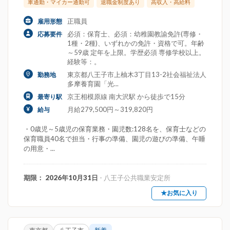
車通勤・マイカー通勤可
退職金制度あり
高収入・高給料
正職員
雇用形態
必須：保育士、必須：幼稚園教諭免許(専修・
応募要件
1種・2種)、いずれかの免許・資格で可。年齢
～59歳 定年を上限。学歴必須 専修学校以上。
経験等：。
東京都八王子市上柚木3丁目13-2社会福祉法人
勤務地
多摩養育園「光...
京王相模原線 南大沢駅 から徒歩で15分
最寄り駅
月給279,500円～319,820円
給与
・0歳児～5歳児の保育業務・園児数:128名を、保育士などの
保育職員40名で担当・行事の準備、園児の遊びの準備、午睡
の用意・...
期限： 2026年10月31日
- 八王子公共職業安定所
★お気に入り