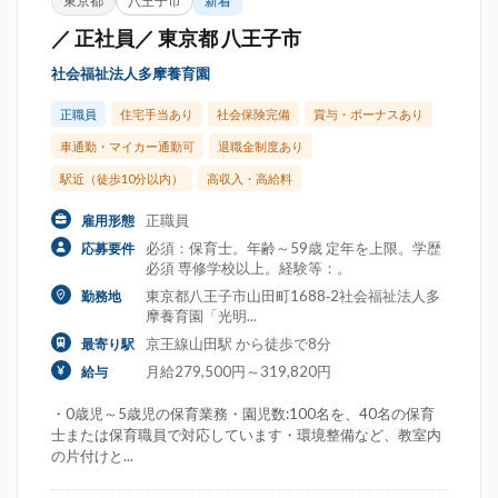
東京都
八王子市
新着
／ 正社員／ 東京都 八王子市
社会福祉法人多摩養育園
正職員
住宅手当あり
社会保険完備
賞与・ボーナスあり
車通勤・マイカー通勤可
退職金制度あり
駅近（徒歩10分以内）
高収入・高給料
正職員
雇用形態
必須：保育士。年齢～59歳 定年を上限。学歴
応募要件
必須 専修学校以上。経験等：。
東京都八王子市山田町1688‐2社会福祉法人多
勤務地
摩養育園「光明...
京王線山田駅 から徒歩で8分
最寄り駅
月給279,500円～319,820円
給与
・0歳児～5歳児の保育業務・園児数:100名を、40名の保育
士または保育職員で対応しています・環境整備など、教室内
の片付けと...