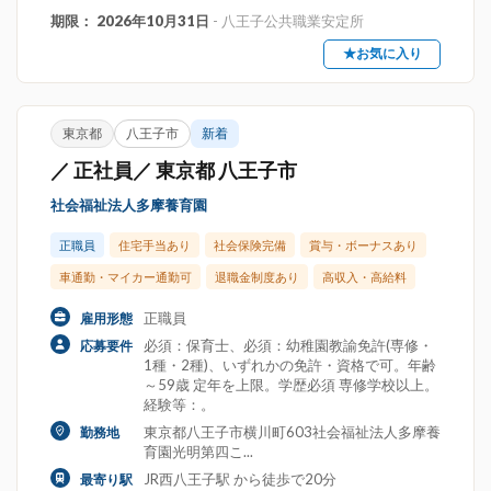
期限： 2026年10月31日
- 八王子公共職業安定所
★お気に入り
東京都
八王子市
新着
／ 正社員／ 東京都 八王子市
社会福祉法人多摩養育園
正職員
住宅手当あり
社会保険完備
賞与・ボーナスあり
車通勤・マイカー通勤可
退職金制度あり
高収入・高給料
正職員
雇用形態
必須：保育士、必須：幼稚園教諭免許(専修・
応募要件
1種・2種)、いずれかの免許・資格で可。年齢
～59歳 定年を上限。学歴必須 専修学校以上。
経験等：。
東京都八王子市横川町603社会福祉法人多摩養
勤務地
育園光明第四こ...
JR西八王子駅 から徒歩で20分
最寄り駅