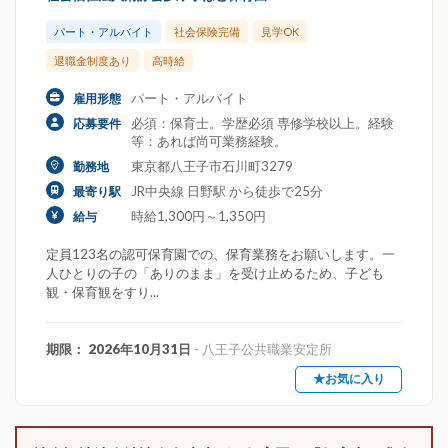
パート・アルバイト
社会保険完備
見学OK
退職金制度あり
高時給
パート・アルバイト
雇用形態
必須：保育士。学歴必須 専修学校以上。経験
応募要件
等：あれば尚可業務経験。
東京都八王子市石川町3279
勤務地
JR中央線 日野駅 から徒歩で25分
最寄り駅
時給1,300円～1,350円
給与
定員123名の認可保育園での、保育業務をお願いします。一
人ひとりの子の「ありのまま」を受け止めるため、子ども
観・保育観をすり...
期限： 2026年10月31日
- 八王子公共職業安定所
★お気に入り