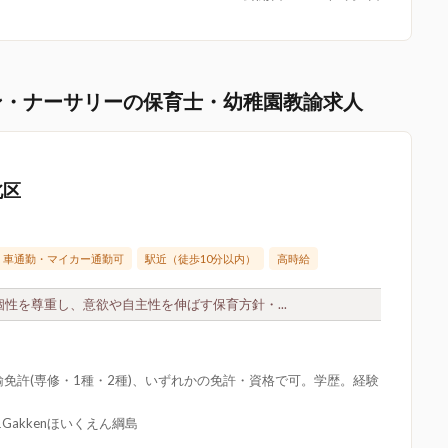
ン・ナーサリーの保育士・幼稚園教諭求人
北区
車通勤・マイカー通勤可
駅近（徒歩10分以内）
高時給
性を尊重し、意欲や自主性を伸ばす保育方針・...
免許(専修・1種・2種)、いずれかの免許・資格で可。学歴。経験
Gakkenほいくえん綱島