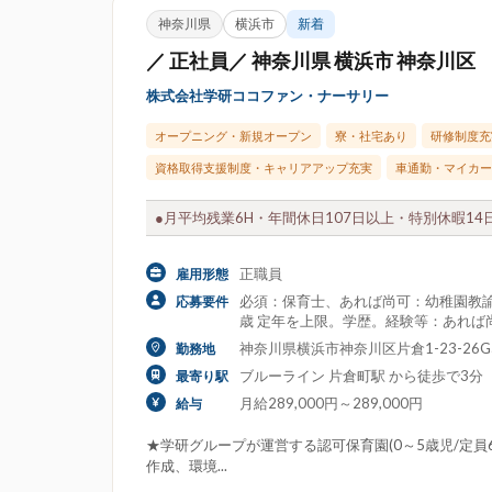
神奈川県
横浜市
新着
／ 正社員／ 神奈川県 横浜市 神奈川区
株式会社学研ココファン・ナーサリー
オープニング・新規オープン
寮・社宅あり
研修制度充
資格取得支援制度・キャリアアップ充実
車通勤・マイカー
●月平均残業6H・年間休日107日以上・特別休暇14日
正職員
雇用形態
必須：保育士、あれば尚可：幼稚園教諭
応募要件
歳 定年を上限。学歴。経験等：あれば
神奈川県横浜市神奈川区片倉1-23-26G
勤務地
ブルーライン 片倉町駅 から徒歩で3分
最寄り駅
月給289,000円～289,000円
給与
★学研グループが運営する認可保育園(0～5歳児/定
作成、環境...