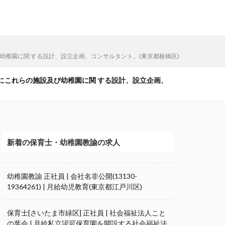
び幼稚園に関 する設計、設立企画、コンサルタント。(東京都板橋区)
並びにこれらの施設及び幼稚園に関 する設計、設立企画、
新着の保育士・幼稚園教諭の求人
幼稚園教諭 正社員 | 会社名非公開(13130-
19364261) | 月給幼児教育(東京都江戸川区)
保育士[さいたま市緑区] 正社員 | 社会福祉法人こと
の葉会 | 月給私立認可保育園を開設する社会福祉法