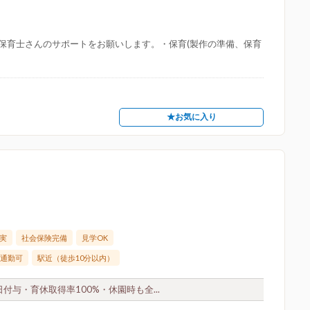
保育士さんのサポートをお願いします。・保育(製作の準備、保育
★お気に入り
実
社会保険完備
見学OK
通勤可
駅近（徒歩10分以内）
付与・育休取得率100%・休園時も全...