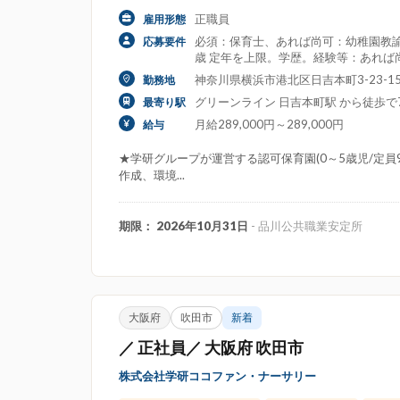
正職員
雇用形態
必須：保育士、あれば尚可：幼稚園教諭
応募要件
歳 定年を上限。学歴。経験等：あれば
神奈川県横浜市港北区日吉本町3-23-15G
勤務地
グリーンライン 日吉本町駅 から徒歩で
最寄り駅
月給289,000円～289,000円
給与
★学研グループが運営する認可保育園(0～5歳児/定
作成、環境...
期限： 2026年10月31日
- 品川公共職業安定所
大阪府
吹田市
新着
／ 正社員／ 大阪府 吹田市
株式会社学研ココファン・ナーサリー