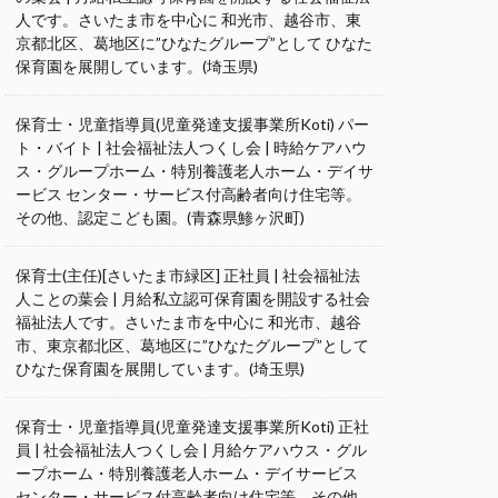
人です。さいたま市を中心に 和光市、越谷市、東
京都北区、葛地区に”ひなたグループ”として ひなた
保育園を展開しています。(埼玉県)
保育士・児童指導員(児童発達支援事業所Koti) パー
ト・バイト | 社会福祉法人つくし会 | 時給ケアハウ
ス・グループホーム・特別養護老人ホーム・デイサ
ービス センター・サービス付高齢者向け住宅等。
その他、認定こども園。(青森県鯵ヶ沢町)
保育士(主任)[さいたま市緑区] 正社員 | 社会福祉法
人ことの葉会 | 月給私立認可保育園を開設する社会
福祉法人です。さいたま市を中心に 和光市、越谷
市、東京都北区、葛地区に”ひなたグループ”として
ひなた保育園を展開しています。(埼玉県)
保育士・児童指導員(児童発達支援事業所Koti) 正社
員 | 社会福祉法人つくし会 | 月給ケアハウス・グル
ープホーム・特別養護老人ホーム・デイサービス
センター・サービス付高齢者向け住宅等。その他、