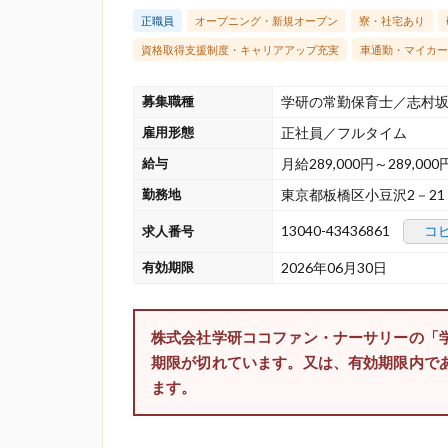
正職員
オープニング・新規オープン
寮・社宅あり
資格取得支援制度・キャリアアップ充実
車通勤・マイカー
募集職種
学研の常勤保育士／志村
雇用形態
正社員／フルタイム
給与
月給289,000円～289,000
勤務地
東京都板橋区小豆沢2－2
13040-43436861
コ
求人番号
有効期限
2026年06月30日
株式会社学研ココファン・ナーサリーの「
期限が切れています。又は、有効期限内で
ます。