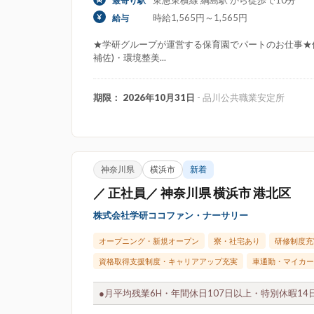
東急東横線 綱島駅 から徒歩で10分
最寄り駅
時給1,565円～1,565円
給与
★学研グループが運営する保育園でパートのお仕事★
補佐)・環境整美...
期限： 2026年10月31日
- 品川公共職業安定所
神奈川県
横浜市
新着
／ 正社員／ 神奈川県 横浜市 港北区
株式会社学研ココファン・ナーサリー
オープニング・新規オープン
寮・社宅あり
研修制度充
資格取得支援制度・キャリアアップ充実
車通勤・マイカー
●月平均残業6H・年間休日107日以上・特別休暇14日