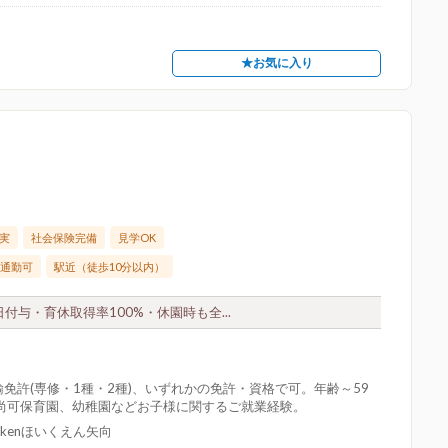
★お気に入り
実
社会保険完備
見学OK
通勤可
駅近（徒歩10分以内）
付与・育休取得率100%・休園時も全...
免許(専修・1種・2種)、いずれかの免許・資格で可。年齢～59
尚可保育園、幼稚園などお子様に関するご就業経験。
kkenほいくえん矢向