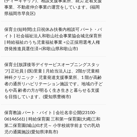
(ディーキャリア)、相談支援事業所、就労 定着支援
事業、不動産仲介事業の運営をしています。(福岡
県福岡市早良区)
保育士(短時間)土日祝休み扶養内相談可 パート・バ
イト | 社会福祉法人和歌山社会事業協会城北保育所
| 時給福祉のうち児童福祉事業 <公正採用選考人権
啓発推進員選任済>(和歌山県和歌山市)
保育士[放課後等デイサービスオープニングスタッ
フ] 正社員 | (医)里童 | 月給当法人は、2階が児童精
神科クリニック・児童発達支援事業所、1 階が高齢
者の通所リハビリテーション施設です。地域の子ど
もや高 齢者の方が明るく生き生きと暮らせる支援
を目指しています。(愛知県豊橋市)
保育教諭 パート・バイト | 会社名非公開(23100-
06146561) | 時給保育園 三和第一保育園(大縄)三和
第二保育園(城山)0才児～ 小学校就学前までの乳幼
児の通園施設(愛知県津島市)