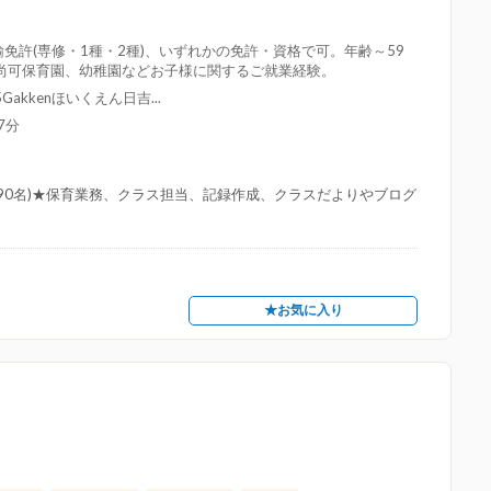
免許(専修・1種・2種)、いずれかの免許・資格で可。年齢～59
尚可保育園、幼稚園などお子様に関するご就業経験。
akkenほいくえん日吉...
7分
員90名)★保育業務、クラス担当、記録作成、クラスだよりやブログ
★お気に入り