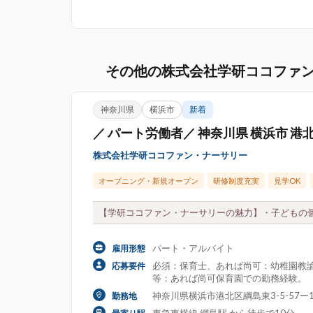
その他の株式会社学研ココファ
神奈川県
横浜市
新着
／ パート労働者／ 神奈川県 横浜市 港
株式会社学研ココファン・ナーサリー
オープニング・新規オープン
研修制度充実
見学OK
【学研ココファン・ナーサリーの魅力】・子どもの個
パート・アルバイト
雇用形態
必須：保育士、あれば尚可：幼稚園教諭
応募要件
等：あれば尚可保育園での勤務経験。
神奈川県横浜市港北区綱島東3-5-57ー1
勤務地