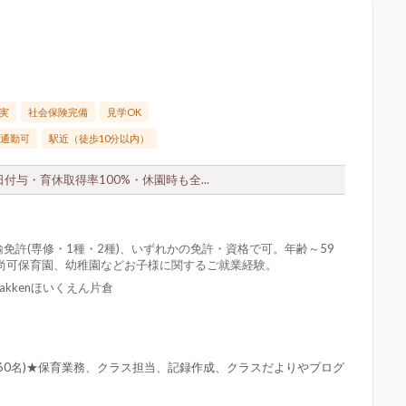
実
社会保険完備
見学OK
通勤可
駅近（徒歩10分以内）
付与・育休取得率100%・休園時も全...
免許(専修・1種・2種)、いずれかの免許・資格で可。年齢～59
尚可保育園、幼稚園などお子様に関するご就業経験。
akkenほいくえん片倉
員60名)★保育業務、クラス担当、記録作成、クラスだよりやブログ