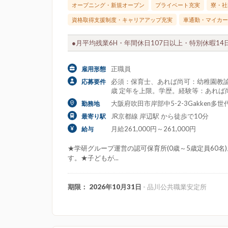
オープニング・新規オープン
プライベート充実
寮・社
資格取得支援制度・キャリアアップ充実
車通勤・マイカー
●月平均残業6H・年間休日107日以上・特別休暇14日
正職員
雇用形態
必須：保育士、あれば尚可：幼稚園教諭
応募要件
歳 定年を上限。学歴。経験等：あれば
大阪府吹田市岸部中5-2-3Gakken多世代ス
勤務地
JR京都線 岸辺駅 から徒歩で10分
最寄り駅
月給261,000円～261,000円
給与
★学研グループ運営の認可保育所(0歳～5歳定員60
す。★子どもが...
期限： 2026年10月31日
- 品川公共職業安定所