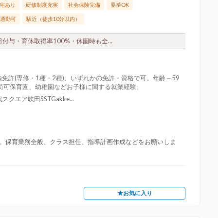
宅あり
研修制度充実
社会保険完備
見学OK
通勤可
駅近（徒歩10分以内）
付与・育休取得率100%・休園時も全...
免許(専修・1種・2種)、いずれかの免許・資格で可。年齢～59
尚可保育園、幼稚園などお子様に関する就業経験。
クエア吹田SSTGakke...
名)。保育業務全般、クラス担任、指導計画作成などをお願いしま
★お気に入り