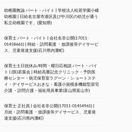
幼稚園教諭 パート・バイト | 学校法人松若学園小碓
幼稚園 | 日給名古屋市港区及び中川区の幼児が通う
私立幼稚園です。(愛知県)
保育士 パート・バイト | 会社名非公開(17011-
01458661) | 時給・訪問看護 ・放課後等デイサービ
ス、児童発達支援(石川県内灘町)
保育士土日祝休み/時間・曜日応相談 パート・バイ
ト | (医)若葉会 | 時給高重記念クリニック・予防医
療センター・病児保育室ラグーン・シ ョートステ
イ・デイサービスおきな・看護小規模多機能型居宅
介護 ・訪問介護・福祉用具事業(富山県富山市)
保育士 正社員 | 会社名非公開(17011-01454961) |
月給・訪問看護 ・放課後等デイサービス、児童発
達支援(石川県内灘町)