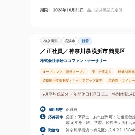
期限： 2026年10月31日
- 品川公共職業安定所
神奈川県
横浜市
新着
／ 正社員／ 神奈川県 横浜市 鶴見区
株式会社学研ココファン・ナーサリー
オープニング・新規オープン
寮・社宅あり
研修制度充
資格取得支援制度・キャリアアップ充実
車通勤・マイカー
●月平均残業6H・年間休日107日以上・特別休暇14日
正職員
雇用形態
必須：保育士、あれば尚可：幼稚園教諭
応募要件
歳 定年を上限。学歴。経験等：あれば
神奈川県横浜市鶴見区矢向4-22-13Ga
勤務地