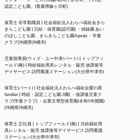
認定こども園。(青森県鰺ヶ沢町)
保育士 非常勤職員 | 社会福祉法人わらべ福祉会きら
きらこども園 | 日給・保育園(認可園) ・姉妹園 あい
のほしこども園、きらきらこども園Ageda ・学童
クラブ(沖縄県沖縄市)
児童指導員(ウィズ・ユー中津/パート) | トップフィ
ールド(株) | 時給福祉用具レンタル・販売 放課後等
デイサービス 訪問看護ステーション(大分県中津市)
保育士(パート) | 社会福祉法人わらべ福祉会愛の星
familiar | 時給・認定こども園:3園) ・放課後児童ク
ラブ(学童クラブ) ・企業主導型保育園(令和5年開園)
(沖縄県沖縄市)
保育士 正社員 | トップフィールド(株) | 月給福祉用
具レンタル・販売 放課後等デイサービス 訪問看護
ステーション(大分県中津市)