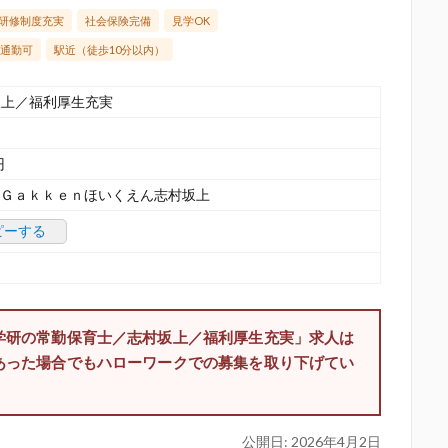
研修制度充実
社会保険完備
見学OK
通勤可
駅近（徒歩10分以内）
坂上／福利厚生充実
円
1 Ｇａｋｋｅｎほいくえん志村坂上
ピーする
学研の常勤保育士／志村坂上／福利厚生充実」求人は
あった場合でもハローワークでの募集を取り下げてい
公開日:
2026年4月2日