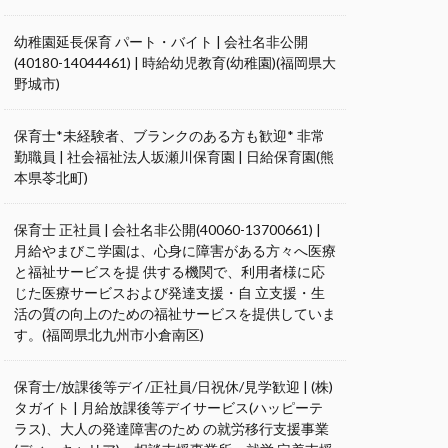
幼稚園延長保育 パート・バイト | 会社名非公開
(40180-14044461) | 時給幼児教育(幼稚園)(福岡県大
野城市)
保育士*未経験者、ブランクのある方も歓迎* 非常
勤職員 | 社会福祉法人坂瀬川保育園 | 日給保育園(熊
本県苓北町)
保育士 正社員 | 会社名非公開(40060-13700661) |
月給やまびこ学園は、心身に障害がある方々へ医療
と福祉サービスを提 供する機関で、利用者様に応
じた医療サービスおよび発達支援・自 立支援・生
活の質の向上のための福祉サービスを提供していま
す。(福岡県北九州市小倉南区)
保育士/放課後等デイ/正社員/日祝休/見学歓迎 | (株)
タガイト | 月給放課後等デイサービス(ハッピーテ
ラス)、大人の発達障害のため の就労移行支援事業