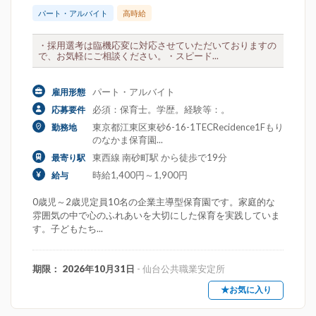
パート・アルバイト
高時給
・採用選考は臨機応変に対応させていただいておりますの
で、お気軽にご相談ください。・スピード...
パート・アルバイト
雇用形態
必須：保育士。学歴。経験等：。
応募要件
東京都江東区東砂6-16-1TECRecidence1Fもり
勤務地
のなかま保育園...
東西線 南砂町駅 から徒歩で19分
最寄り駅
時給1,400円～1,900円
給与
0歳児～2歳児定員10名の企業主導型保育園です。家庭的な
雰囲気の中で心のふれあいを大切にした保育を実践していま
す。子どもたち...
期限： 2026年10月31日
- 仙台公共職業安定所
★お気に入り