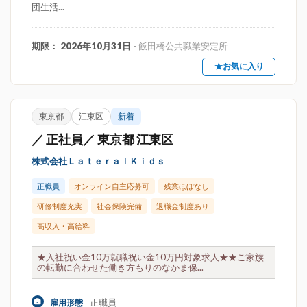
団生活...
期限： 2026年10月31日
- 飯田橋公共職業安定所
★お気に入り
東京都
江東区
新着
／ 正社員／ 東京都 江東区
株式会社ＬａｔｅｒａｌＫｉｄｓ
正職員
オンライン自主応募可
残業ほぼなし
研修制度充実
社会保険完備
退職金制度あり
高収入・高給料
★入社祝い金10万就職祝い金10万円対象求人★★ご家族
の転勤に合わせた働き方もりのなかま保...
正職員
雇用形態