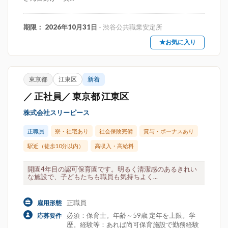
期限： 2026年10月31日
- 渋谷公共職業安定所
★お気に入り
東京都
江東区
新着
／ 正社員／ 東京都 江東区
株式会社スリーピース
正職員
寮・社宅あり
社会保険完備
賞与・ボーナスあり
駅近（徒歩10分以内）
高収入・高給料
開園4年目の認可保育園です。明るく清潔感のあるきれい
な施設で、子どもたちも職員も気持ちよく...
正職員
雇用形態
必須：保育士。年齢～59歳 定年を上限。学
応募要件
歴。経験等：あれば尚可保育施設で勤務経験