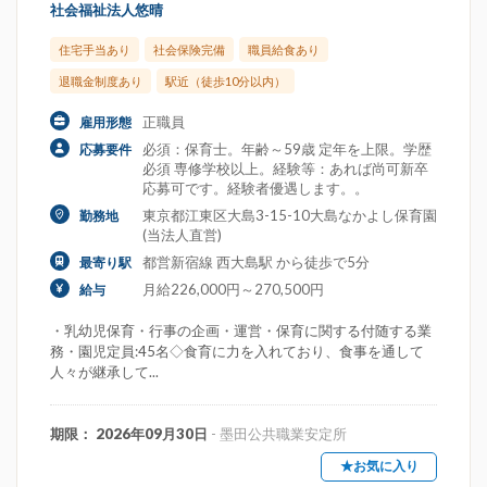
社会福祉法人悠晴
住宅手当あり
社会保険完備
職員給食あり
退職金制度あり
駅近（徒歩10分以内）
正職員
雇用形態
必須：保育士。年齢～59歳 定年を上限。学歴
応募要件
必須 専修学校以上。経験等：あれば尚可新卒
応募可です。経験者優遇します。。
東京都江東区大島3-15-10大島なかよし保育園
勤務地
(当法人直営)
都営新宿線 西大島駅 から徒歩で5分
最寄り駅
月給226,000円～270,500円
給与
・乳幼児保育・行事の企画・運営・保育に関する付随する業
務・園児定員:45名◇食育に力を入れており、食事を通して
人々が継承して...
期限： 2026年09月30日
- 墨田公共職業安定所
★お気に入り