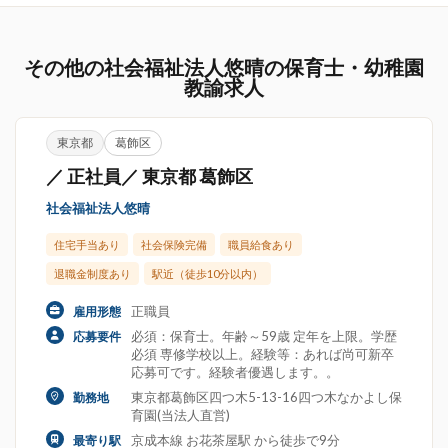
その他の社会福祉法人悠晴の保育士・幼稚園
教諭求人
東京都
葛飾区
／ 正社員／ 東京都 葛飾区
社会福祉法人悠晴
住宅手当あり
社会保険完備
職員給食あり
退職金制度あり
駅近（徒歩10分以内）
正職員
雇用形態
必須：保育士。年齢～59歳 定年を上限。学歴
応募要件
必須 専修学校以上。経験等：あれば尚可新卒
応募可です。経験者優遇します。。
東京都葛飾区四つ木5-13-16四つ木なかよし保
勤務地
育園(当法人直営)
京成本線 お花茶屋駅 から徒歩で9分
最寄り駅