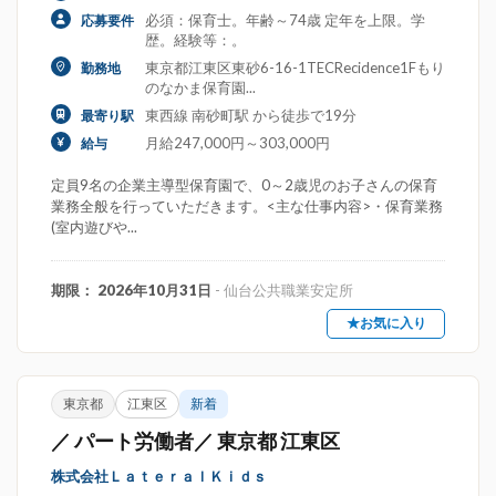
必須：保育士。年齢～74歳 定年を上限。学
応募要件
歴。経験等：。
東京都江東区東砂6-16-1TECRecidence1Fもり
勤務地
のなかま保育園...
東西線 南砂町駅 から徒歩で19分
最寄り駅
月給247,000円～303,000円
給与
定員9名の企業主導型保育園で、0～2歳児のお子さんの保育
業務全般を行っていただきます。<主な仕事内容>・保育業務
(室内遊びや...
期限： 2026年10月31日
- 仙台公共職業安定所
★お気に入り
東京都
江東区
新着
／ パート労働者／ 東京都 江東区
株式会社ＬａｔｅｒａｌＫｉｄｓ