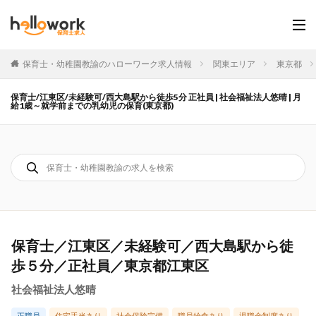
保育士・幼稚園教諭のハローワーク求人情報
関東エリア
東京都
保育士/江東区/未経験可/西大島駅から徒歩5分 正社員 | 社会福祉法人悠晴 | 月
給1歳～就学前までの乳幼児の保育(東京都)
保育士／江東区／未経験可／西大島駅から徒
歩５分／正社員／東京都江東区
社会福祉法人悠晴
正職員
住宅手当あり
社会保険完備
職員給食あり
退職金制度あり