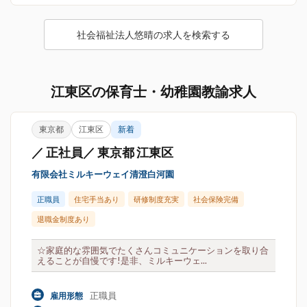
社会福祉法人悠晴の求人を検索する
江東区の保育士・幼稚園教諭求人
東京都
江東区
新着
／ 正社員／ 東京都 江東区
有限会社ミルキーウェイ清澄白河園
正職員
住宅手当あり
研修制度充実
社会保険完備
退職金制度あり
☆家庭的な雰囲気でたくさんコミュニケーションを取り合
えることが自慢です!是非、ミルキーウェ...
正職員
雇用形態