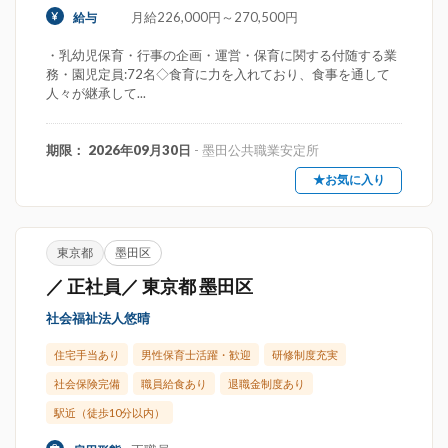
月給226,000円～270,500円
給与
・乳幼児保育・行事の企画・運営・保育に関する付随する業
務・園児定員:72名◇食育に力を入れており、食事を通して
人々が継承して...
期限： 2026年09月30日
- 墨田公共職業安定所
★お気に入り
東京都
墨田区
／ 正社員／ 東京都 墨田区
社会福祉法人悠晴
住宅手当あり
男性保育士活躍・歓迎
研修制度充実
社会保険完備
職員給食あり
退職金制度あり
駅近（徒歩10分以内）