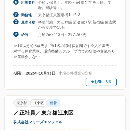
必須：保育士。年齢～64歳 定年を上限。学
応募要件
歴。経験等：。
東京都江東区扇橋1-15-3
勤務地
半蔵門線・大江戸線 清澄白河駅 新宿線 住吉駅
最寄り駅
から徒歩で13分
月給260,413円～297,763円
給与
☆1歳児から5歳児まで51名の認可保育園です☆入所園児に
対する保育業務、環境整備☆グループ内での研修や交流あり
☆運動会、なつ...
期限： 2026年10月31日
- 木場公共職業安定所
★お気に入り
東京都
江東区
新着
／ 正社員／ 東京都 江東区
株式会社マミーズエンジェル