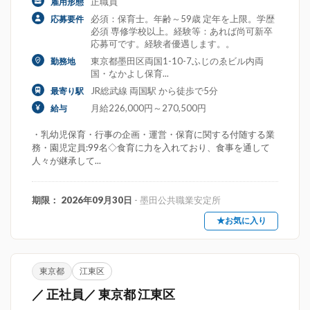
正職員
雇用形態
必須：保育士。年齢～59歳 定年を上限。学歴
応募要件
必須 専修学校以上。経験等：あれば尚可新卒
応募可です。経験者優遇します。。
東京都墨田区両国1-10-7ふじのゑビル内両
勤務地
国・なかよし保育...
JR総武線 両国駅 から徒歩で5分
最寄り駅
月給226,000円～270,500円
給与
・乳幼児保育・行事の企画・運営・保育に関する付随する業
務・園児定員:99名◇食育に力を入れており、食事を通して
人々が継承して...
期限： 2026年09月30日
- 墨田公共職業安定所
★お気に入り
東京都
江東区
／ 正社員／ 東京都 江東区