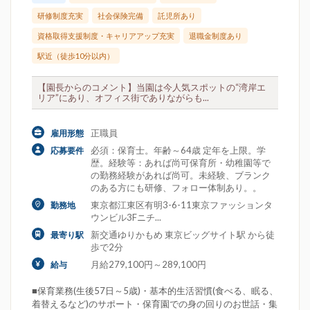
研修制度充実
社会保険完備
託児所あり
資格取得支援制度・キャリアアップ充実
退職金制度あり
駅近（徒歩10分以内）
【園長からのコメント】当園は今人気スポットの“湾岸エ
リア”にあり、オフィス街でありながらも...
正職員
雇用形態
必須：保育士。年齢～64歳 定年を上限。学
応募要件
歴。経験等：あれば尚可保育所・幼稚園等で
の勤務経験があれば尚可。未経験、ブランク
のある方にも研修、フォロー体制あり。。
東京都江東区有明3-6-11東京ファッションタ
勤務地
ウンビル3Fニチ...
新交通ゆりかもめ 東京ビッグサイト駅 から徒
最寄り駅
歩で2分
月給279,100円～289,100円
給与
■保育業務(生後57日～5歳)・基本的生活習慣(食べる、眠る、
着替えるなど)のサポート・保育園での身の回りのお世話・集