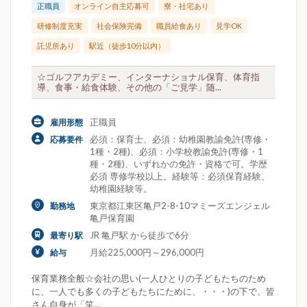
正職員
オンライン自主応募可
寮・社宅あり
研修制度充実
社会保険完備
職員給食あり
見学OK
託児所あり
駅近（徒歩10分以内）
☆ゴルフアカデミー、インターナショナル保育、体育指
導、食事・給食体験、その他の「ご見学」随...
正職員
雇用形態
必須：保育士、必須：幼稚園教諭免許(専修・
応募要件
1種・2種)、必須：小学校教諭免許(専修・1
種・2種)、いずれかの免許・資格で可。学歴
必須 専修学校以上。経験等：必須保育経験、
幼稚園経験等。
東京都江東区亀戸2-8-10マミーズエンジェル
勤務地
亀戸保育園
JR 亀戸駅 から徒歩で6分
最寄り駅
月給225,000円～296,000円
給与
保育業務全般☆会社の思い(一人ひとりの子どもたちのため
に、一人でも多くの子どもたちにために、・・・)の下で、皆
さん自身が「笑...