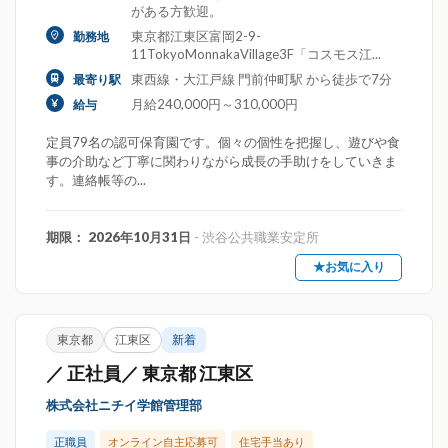
がある方歓迎。
東京都江東区富岡2-9-
勤務地
11TokyoMonnakaVillage3F「コスモス江...
東西線・大江戸線 門前仲町駅 から徒歩で7分
最寄り駅
月給240,000円～310,000円
給与
定員79名の認可保育園です。個々の個性を把握し、遊びや食
事の介助など丁寧に関わりながら成長の手助けをしていきま
す。連絡帳等の...
期限： 2026年10月31日
- 渋谷公共職業安定所
★お気に入り
東京都
江東区
新着
／ 正社員／ 東京都 江東区
株式会社ニチイ学館管理部
正職員
オンライン自主応募可
住宅手当あり