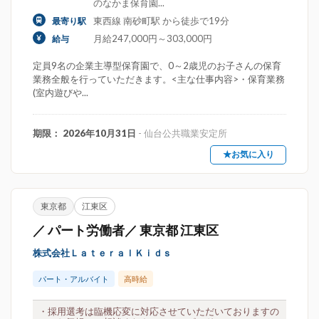
のなかま保育園...
東西線 南砂町駅 から徒歩で19分
最寄り駅
月給247,000円～303,000円
給与
定員9名の企業主導型保育園で、0～2歳児のお子さんの保育
業務全般を行っていただきます。<主な仕事内容>・保育業務
(室内遊びや...
期限： 2026年10月31日
- 仙台公共職業安定所
★お気に入り
東京都
江東区
／ パート労働者／ 東京都 江東区
株式会社ＬａｔｅｒａｌＫｉｄｓ
パート・アルバイト
高時給
・採用選考は臨機応変に対応させていただいておりますの