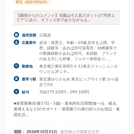
駅近（徒歩10分以内）
【園長からのコメント】当園は今人気スポットの“湾岸エ
リア”にあり、オフィス街でありながらも...
正職員
雇用形態
必須：保育士。年齢～64歳 定年を上限。学
応募要件
歴。経験等：あれば尚可保育所・幼稚園等で
の勤務経験があれば尚可。未経験、ブランク
のある方にも研修、フォロー体制あり。。
東京都江東区有明3-6-11東京ファッションタ
勤務地
ウンビル3Fニチ...
新交通ゆりかもめ 東京ビッグサイト駅 から徒
最寄り駅
歩で2分
月給279,100円～289,100円
給与
■保育業務(生後57日～5歳)・基本的生活習慣(食べる、眠る、
着替えるなど)のサポート・保育園での身の回りのお世話・集
団生活...
期限： 2026年10月31日
- 飯田橋公共職業安定所