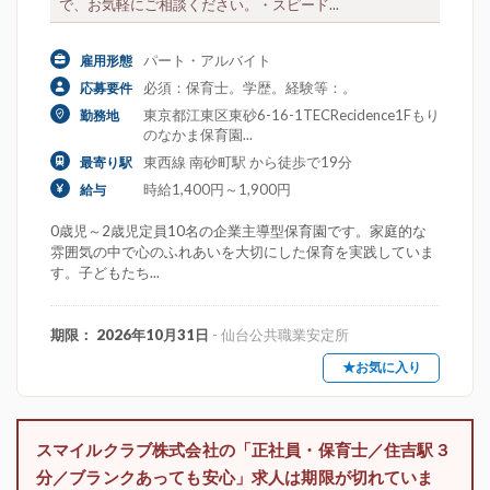
で、お気軽にご相談ください。・スピード...
パート・アルバイト
雇用形態
必須：保育士。学歴。経験等：。
応募要件
東京都江東区東砂6-16-1TECRecidence1Fもり
勤務地
のなかま保育園...
東西線 南砂町駅 から徒歩で19分
最寄り駅
時給1,400円～1,900円
給与
0歳児～2歳児定員10名の企業主導型保育園です。家庭的な
雰囲気の中で心のふれあいを大切にした保育を実践していま
す。子どもたち...
期限： 2026年10月31日
- 仙台公共職業安定所
★お気に入り
スマイルクラブ株式会社の「正社員・保育士／住吉駅３
分／ブランクあっても安心」求人は期限が切れていま