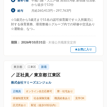
半蔵門線・大江戸線 清澄白河駅 新宿線 住吉駅
最寄り駅
から徒歩で13分
月給260,413円～297,763円
給与
☆1歳児から5歳児まで51名の認可保育園です☆入所園児に
対する保育業務、環境整備☆グループ内での研修や交流あり
☆運動会、なつ...
期限： 2026年10月31日
- 木場公共職業安定所
★お気に入り
東京都
江東区
新着
／ 正社員／ 東京都 江東区
株式会社マミーズエンジェル
正職員
オンライン自主応募可
寮・社宅あり
研修制度充実
社会保険完備
職員給食あり
見学OK
託児所あり
駅近（徒歩10分以内）