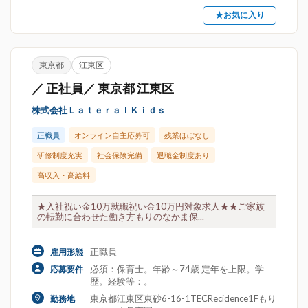
★お気に入り
東京都
江東区
／ 正社員／ 東京都 江東区
株式会社ＬａｔｅｒａｌＫｉｄｓ
正職員
オンライン自主応募可
残業ほぼなし
研修制度充実
社会保険完備
退職金制度あり
高収入・高給料
★入社祝い金10万就職祝い金10万円対象求人★★ご家族
の転勤に合わせた働き方もりのなかま保...
正職員
雇用形態
必須：保育士。年齢～74歳 定年を上限。学
応募要件
歴。経験等：。
東京都江東区東砂6-16-1TECRecidence1Fもり
勤務地