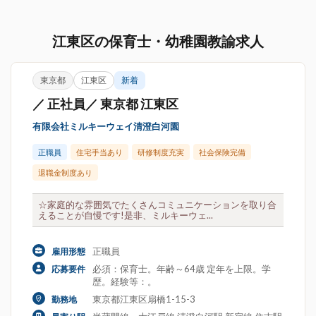
江東区の保育士・幼稚園教諭求人
東京都
江東区
新着
／ 正社員／ 東京都 江東区
有限会社ミルキーウェイ清澄白河園
正職員
住宅手当あり
研修制度充実
社会保険完備
退職金制度あり
☆家庭的な雰囲気でたくさんコミュニケーションを取り合
えることが自慢です!是非、ミルキーウェ...
正職員
雇用形態
必須：保育士。年齢～64歳 定年を上限。学
応募要件
歴。経験等：。
東京都江東区扇橋1-15-3
勤務地