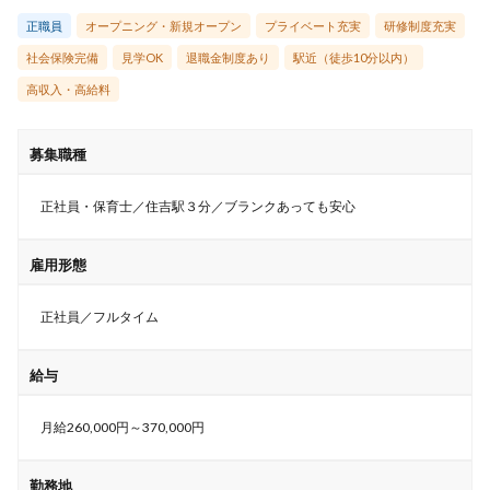
正職員
オープニング・新規オープン
プライベート充実
研修制度充実
社会保険完備
見学OK
退職金制度あり
駅近（徒歩10分以内）
高収入・高給料
募集職種
正社員・保育士／住吉駅３分／ブランクあっても安心
雇用形態
正社員／フルタイム
給与
月給260,000円～370,000円
勤務地