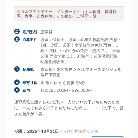
☆ゴルフアカデミー、インターナショナル保育、体育指
導、食事・給食体験、その他の「ご見学」随...
正職員
雇用形態
必須：保育士、必須：幼稚園教諭免許(専修・
応募要件
1種・2種)、必須：小学校教諭免許(専修・1
種・2種)、いずれかの免許・資格で可。学歴
必須 専修学校以上。経験等：必須保育経験、
幼稚園経験等。
東京都江東区亀戸2-8-10マミーズエンジェル
勤務地
亀戸保育園
JR 亀戸駅 から徒歩で6分
最寄り駅
月給225,000円～296,000円
給与
保育業務全般☆会社の思い(一人ひとりの子どもたちのため
に、一人でも多くの子どもたちにために、・・・)の下で、皆
さん自身が「笑...
期限： 2026年10月31日
- 渋谷公共職業安定所