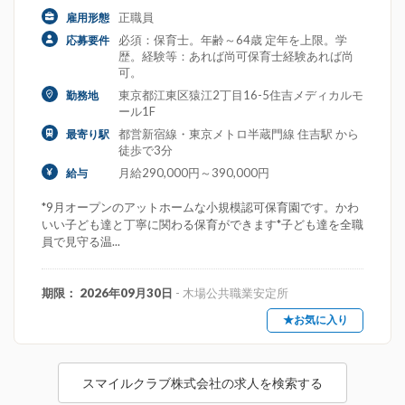
正職員
雇用形態
必須：保育士。年齢～64歳 定年を上限。学
応募要件
歴。経験等：あれば尚可保育士経験あれば尚
可。
東京都江東区猿江2丁目16-5住吉メディカルモ
勤務地
ール1F
都営新宿線・東京メトロ半蔵門線 住吉駅 から
最寄り駅
徒歩で3分
月給290,000円～390,000円
給与
*9月オープンのアットホームな小規模認可保育園です。かわ
いい子ども達と丁寧に関わる保育ができます*子ども達を全職
員で見守る温...
期限： 2026年09月30日
- 木場公共職業安定所
★お気に入り
スマイルクラブ株式会社の求人を検索する