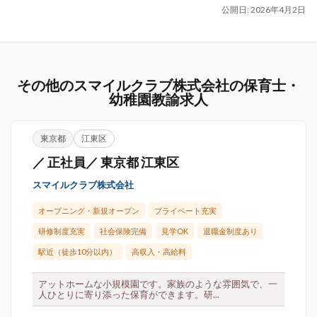
公開日:
2026年4月2日
その他のスマイルクラブ株式会社の保育士・
幼稚園教諭求人
東京都
江東区
／ 正社員／ 東京都 江東区
スマイルクラブ株式会社
オープニング・新規オープン
プライベート充実
研修制度充実
社会保険完備
見学OK
退職金制度あり
駅近（徒歩10分以内）
高収入・高給料
アットホームな小規模園です。家族のような雰囲気で、一
人ひとりに寄り添った保育ができます。研...