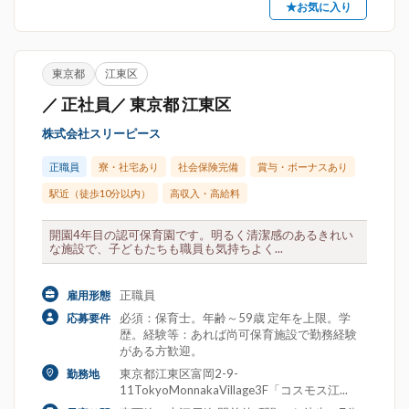
★お気に入り
東京都
江東区
／ 正社員／ 東京都 江東区
株式会社スリーピース
正職員
寮・社宅あり
社会保険完備
賞与・ボーナスあり
駅近（徒歩10分以内）
高収入・高給料
開園4年目の認可保育園です。明るく清潔感のあるきれい
な施設で、子どもたちも職員も気持ちよく...
正職員
雇用形態
必須：保育士。年齢～59歳 定年を上限。学
応募要件
歴。経験等：あれば尚可保育施設で勤務経験
がある方歓迎。
東京都江東区富岡2-9-
勤務地
11TokyoMonnakaVillage3F「コスモス江...