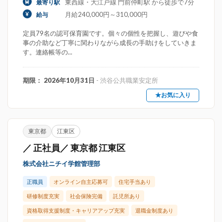
東西線・大江戸線 門前仲町駅 から徒歩で7分
最寄り駅
月給240,000円～310,000円
給与
定員79名の認可保育園です。個々の個性を把握し、遊びや食
事の介助など丁寧に関わりながら成長の手助けをしていきま
す。連絡帳等の...
期限： 2026年10月31日
- 渋谷公共職業安定所
★お気に入り
東京都
江東区
／ 正社員／ 東京都 江東区
株式会社ニチイ学館管理部
正職員
オンライン自主応募可
住宅手当あり
研修制度充実
社会保険完備
託児所あり
資格取得支援制度・キャリアアップ充実
退職金制度あり