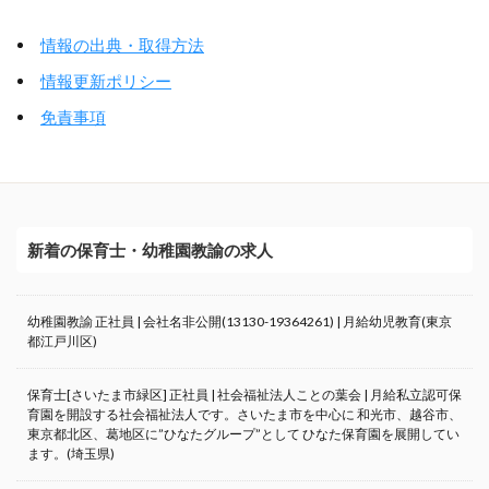
情報の出典・取得方法
情報更新ポリシー
免責事項
新着の保育士・幼稚園教諭の求人
幼稚園教諭 正社員 | 会社名非公開(13130-19364261) | 月給幼児教育(東京
都江戸川区)
保育士[さいたま市緑区] 正社員 | 社会福祉法人ことの葉会 | 月給私立認可保
育園を開設する社会福祉法人です。さいたま市を中心に 和光市、越谷市、
東京都北区、葛地区に”ひなたグループ”として ひなた保育園を展開してい
ます。(埼玉県)