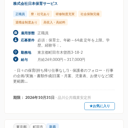
株式会社日本保育サービス
正職員
寮・社宅あり
研修制度充実
社会保険完備
退職金制度あり
高収入・高給料
正職員
雇用形態
必須：保育士。年齢～64歳 定年を上限。学
応募要件
歴。経験等：。
東京都町田市木曽西3-18-2
勤務地
月給269,000円～317,000円
給与
・日々の保育(持ち帰り仕事なし!)・保護者のフォロー・行事
の企画/実施・書類作成(日案・月案、児童表、お便りなど)変
更範囲:...
期限： 2026年10月31日
- 品川公共職業安定所
★お気に入り
東京都
町田市
新着