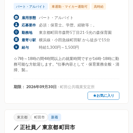
パート・アルバイト
車通勤・マイカー通勤可
高時給
パート・アルバイト
雇用形態
必須：保育士。学歴。経験等：。
応募要件
東京都町田市森野5丁目21-5光の森保育園
勤務地
横浜線・小田急線町田駅 から徒歩で15分
最寄り駅
時給1,300円～1,500円
給与
☆7時～18時の間4時間以上の就業時間ですが16時-18時に勤
務可能な方歓迎します。*仕事内容として・保育業務全般・清
掃、製...
期限： 2026年09月30日
- 町田公共職業安定所
★お気に入り
東京都
町田市
新着
／ 正社員／ 東京都 町田市