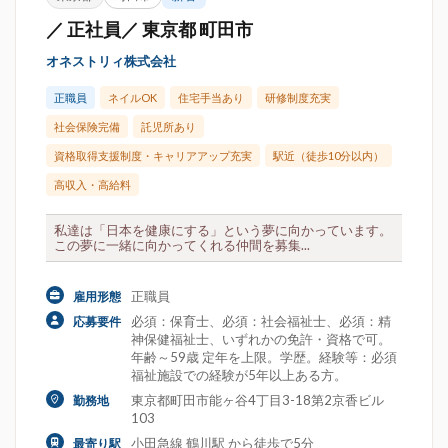
／ 正社員／ 東京都 町田市
オネストリィ株式会社
正職員
ネイルOK
住宅手当あり
研修制度充実
社会保険完備
託児所あり
資格取得支援制度・キャリアアップ充実
駅近（徒歩10分以内）
高収入・高給料
私達は「日本を健康にする」という夢に向かっています。
この夢に一緒に向かってくれる仲間を募集...
正職員
雇用形態
必須：保育士、必須：社会福祉士、必須：精
応募要件
神保健福祉士、いずれかの免許・資格で可。
年齢～59歳 定年を上限。学歴。経験等：必須
福祉施設での経験が5年以上ある方。
東京都町田市能ヶ谷4丁目3-18第2京香ビル
勤務地
103
小田急線 鶴川駅 から徒歩で5分
最寄り駅