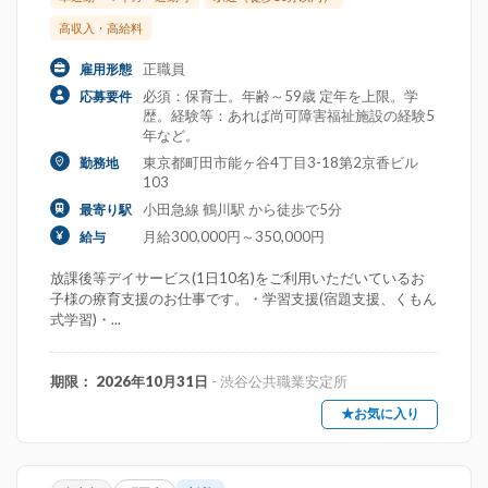
高収入・高給料
正職員
雇用形態
必須：保育士。年齢～59歳 定年を上限。学
応募要件
歴。経験等：あれば尚可障害福祉施設の経験5
年など。
東京都町田市能ヶ谷4丁目3-18第2京香ビル
勤務地
103
小田急線 鶴川駅 から徒歩で5分
最寄り駅
月給300,000円～350,000円
給与
放課後等デイサービス(1日10名)をご利用いただいているお
子様の療育支援のお仕事です。・学習支援(宿題支援、くもん
式学習)・...
期限： 2026年10月31日
- 渋谷公共職業安定所
★お気に入り