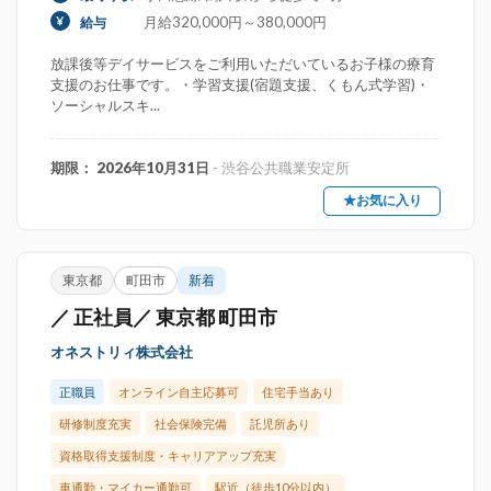
月給320,000円～380,000円
給与
放課後等デイサービスをご利用いただいているお子様の療育
支援のお仕事です。・学習支援(宿題支援、くもん式学習)・
ソーシャルスキ...
期限： 2026年10月31日
- 渋谷公共職業安定所
★お気に入り
東京都
町田市
新着
／ 正社員／ 東京都 町田市
オネストリィ株式会社
正職員
オンライン自主応募可
住宅手当あり
研修制度充実
社会保険完備
託児所あり
資格取得支援制度・キャリアアップ充実
車通勤・マイカー通勤可
駅近（徒歩10分以内）