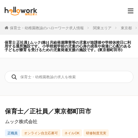
保育士・幼稚園教諭のハローワーク求人情報
関東エリア
東京都
保育士 正社員 | ムック(株) | 月給発達障害等の児童が放課後や学校休校日に利
用する通所施設です。 小学校就学前の児童の心身の成長や発達に心配のある
子どもが療育 を受けるための児童発達支援の施設です。(東京都町田市)
保育士／正社員／東京都町田市
ムック株式会社
正職員
オンライン自主応募可
ネイルOK
研修制度充実