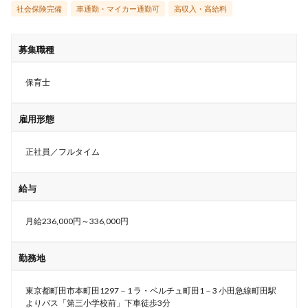
社会保険完備
車通勤・マイカー通勤可
高収入・高給料
募集職種
保育士
雇用形態
正社員／フルタイム
給与
月給236,000円～336,000円
勤務地
東京都町田市本町田1297－1 ラ・ベルチュ町田1－3 小田急線町田駅
よりバス「第三小学校前」下車徒歩3分