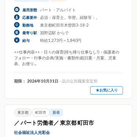
パート・アルバイト
雇用形態
必須：保育士。学歴。経験等：。
応募要件
東京都町田市木曽西3-18-2
勤務地
淵野辺駅 からで
最寄り駅
時給1,273円～1,840円
給与
<<仕事内容>>・日々の保育(持ち帰り仕事なし!)・保護者の
フォロー・行事の企画/実施・書類作成(日案・月案、児童
表、お便り...
期限： 2026年10月31日
- 品川公共職業安定所
★お気に入り
東京都
町田市
新着
／ パート労働者／ 東京都 町田市
社会福祉法人光彩会