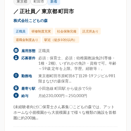
東京都
町田市
新着
／ 正社員／ 東京都 町田市
株式会社こどもの森
正職員
研修制度充実
社会保険完備
託児所あり
退職金制度あり
駅近（徒歩10分以内）
正職員
雇用形態
必須：保育士、必須：幼稚園教諭免許(専修・
応募要件
1種・2種)、いずれかの免許・資格で可。年齢
～59歳 定年を上限。学歴。経験等：。
東京都町田市原町田6丁目28-19フジビル981
勤務地
階まなびの森保育...
小田急線 町田駅 から徒歩で5分
最寄り駅
月給230,000円～250,000円
給与
(未経験者向け)〇保育士さん募集〇こどもの森では、アット
ホームな小規模園から大規模園まで様々な種類の施設を首都
圏に約200施...