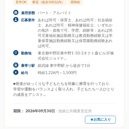
見学OK
駅近（徒歩10分以内）
高時給
パート・アルバイト
雇用形態
あれば尚可：保育士、あれば尚可：社会福祉
応募要件
士、あれば尚可：精神保健福祉士、いずれか
の免許・資格で可。学歴。経験等：あれば尚
可児童福祉施設勤務又は教員勤務経験又は学
童保育施設勤務経験又は保育園勤務経験あれ
ば尚可。
東京都中野区東中野1-50-2オクト森ビル1F株
勤務地
式会社ジョイナ...
総武線 東中野駅 から徒歩で1分
最寄り駅
時給1,226円～1,500円
給与
■発達がゆっくりな子どもたちを対象に療育を行っており、
学習や運動をバランスよく取り入れ、子どもたち一人ひとり
の成長をアシスト...
期限： 2026年09月30日
- 池袋公共職業安定所
★お気に入り