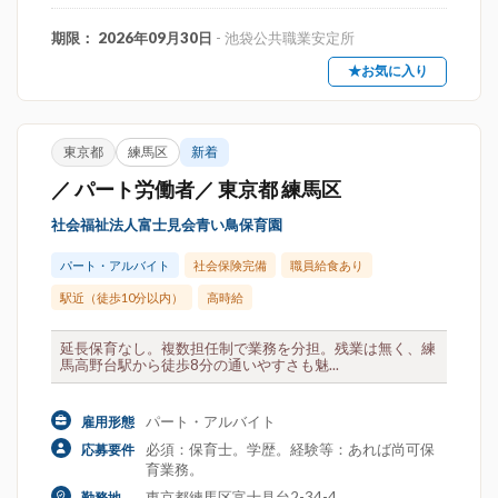
期限： 2026年09月30日
- 池袋公共職業安定所
★お気に入り
東京都
練馬区
新着
／ パート労働者／ 東京都 練馬区
社会福祉法人富士見会青い鳥保育園
パート・アルバイト
社会保険完備
職員給食あり
駅近（徒歩10分以内）
高時給
延長保育なし。複数担任制で業務を分担。残業は無く、練
馬高野台駅から徒歩8分の通いやすさも魅...
パート・アルバイト
雇用形態
必須：保育士。学歴。経験等：あれば尚可保
応募要件
育業務。
東京都練馬区富士見台2-34-4
勤務地