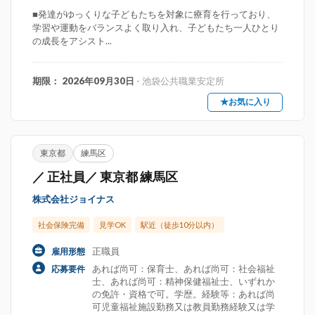
■発達がゆっくりな子どもたちを対象に療育を行っており、
学習や運動をバランスよく取り入れ、子どもたち一人ひとり
の成長をアシスト...
期限： 2026年09月30日
- 池袋公共職業安定所
★お気に入り
東京都
練馬区
／ 正社員／ 東京都 練馬区
株式会社ジョイナス
社会保険完備
見学OK
駅近（徒歩10分以内）
正職員
雇用形態
あれば尚可：保育士、あれば尚可：社会福祉
応募要件
士、あれば尚可：精神保健福祉士、いずれか
の免許・資格で可。学歴。経験等：あれば尚
可児童福祉施設勤務又は教員勤務経験又は学