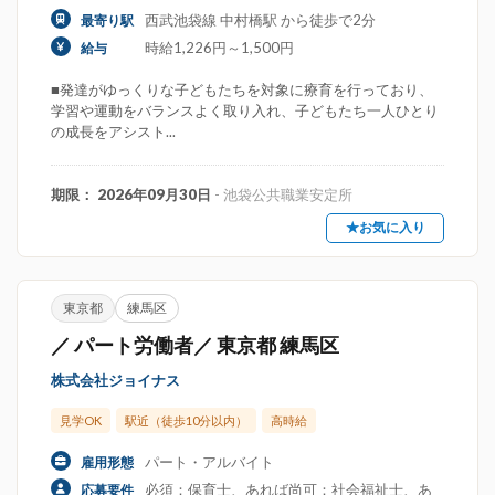
西武池袋線 中村橋駅 から徒歩で2分
最寄り駅
時給1,226円～1,500円
給与
■発達がゆっくりな子どもたちを対象に療育を行っており、
学習や運動をバランスよく取り入れ、子どもたち一人ひとり
の成長をアシスト...
期限： 2026年09月30日
- 池袋公共職業安定所
★お気に入り
東京都
練馬区
／ パート労働者／ 東京都 練馬区
株式会社ジョイナス
見学OK
駅近（徒歩10分以内）
高時給
パート・アルバイト
雇用形態
必須：保育士、あれば尚可：社会福祉士、あ
応募要件