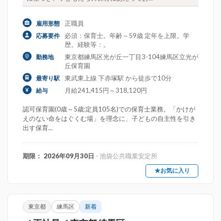
正職員
雇用形態
必須：保育士。年齢～59歳 定年を上限。学
応募要件
歴。経験等：。
東京都練馬区光が丘一丁目3-104練馬区立光が
勤務地
丘保育園
東武東上線 下赤塚駅 から徒歩で10分
最寄り駅
月給241,415円～318,120円
給与
認可保育園(0歳～5歳:定員105名)での保育士業務。「かけが
えのない命をはぐくむ場」を理念に、子どもの自主性を引き
出す保育...
期限： 2026年09月30日
- 池袋公共職業安定所
★お気に入り
東京都
練馬区
新着