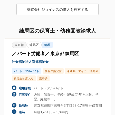
株式会社ジョイナスの求人を検索する
練馬区の保育士・幼稚園教諭求人
東京都
練馬区
新着
／ パート労働者／ 東京都 練馬区
社会福祉法人尚徳福祉会
パート・アルバイト
社会保険完備
車通勤・マイカー通勤可
退職金制度あり
高時給
パート・アルバイト
雇用形態
必須：保育士。年齢～59歳 定年を上限。学
応募要件
歴。経験等：。
東京都練馬区高野台3丁目25-17高野台保育園
勤務地
時給1,650円～1,800円
給与