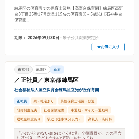
練馬区の保育園での保育士業務【高野台保育園】練馬区高野
台3丁目25番17号定員115名の保育園(0～5歳児)【石神井台
保育園...
期限： 2026年09月30日
- 米子公共職業安定所
★お気に入り
東京都
練馬区
新着
／ 正社員／ 東京都 練馬区
社会福祉法人国立保育会練馬区立光が丘保育園
正職員
寮・社宅あり
男性保育士活躍・歓迎
研修制度充実
社会保険完備
車通勤・マイカー通勤可
退職金制度あり
駅近（徒歩10分以内）
高収入・高給料
「かけがえのない命をはぐくむ場」全役職員が、この理念
に基づき、子どもたちの保育にあたってお...