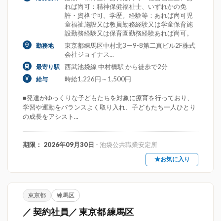
れば尚可：精神保健福祉士、いずれかの免
許・資格で可。学歴。経験等：あれば尚可児
童福祉施設又は教員勤務経験又は学童保育施
設勤務経験又は保育園勤務経験あれば尚可。
東京都練馬区中村北3ー9-8第二真ビル2F株式
勤務地
会社ジョイナス...
西武池袋線 中村橋駅 から徒歩で2分
最寄り駅
時給1,226円～1,500円
給与
■発達がゆっくりな子どもたちを対象に療育を行っており、
学習や運動をバランスよく取り入れ、子どもたち一人ひとり
の成長をアシスト...
期限： 2026年09月30日
- 池袋公共職業安定所
★お気に入り
東京都
練馬区
／ 契約社員／ 東京都 練馬区