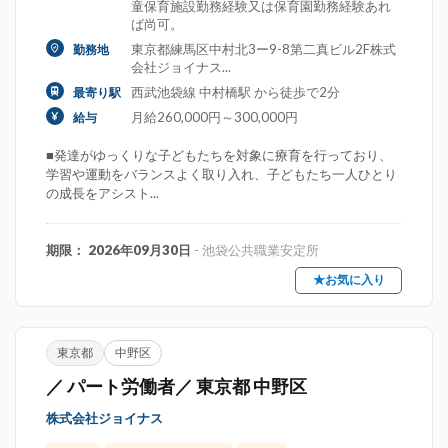
童保育施設勤務経験又は保育園勤務経験あれ
ば尚可。
東京都練馬区中村北3ー9-8第二真ビル2F株式
勤務地
会社ジョイナス...
西武池袋線 中村橋駅 から徒歩で2分
最寄り駅
月給260,000円～300,000円
給与
■発達がゆっくりな子どもたちを対象に療育を行っており、
学習や運動をバランスよく取り入れ、子どもたち一人ひとり
の成長をアシスト...
期限： 2026年09月30日
- 池袋公共職業安定所
★お気に入り
東京都
中野区
／ パート労働者／ 東京都 中野区
株式会社ジョイナス