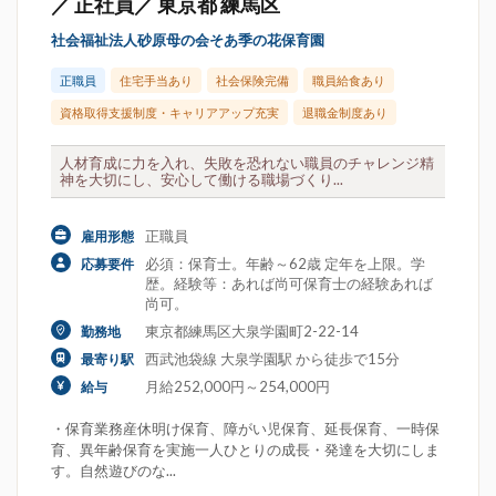
／ 正社員／ 東京都 練馬区
社会福祉法人砂原母の会そあ季の花保育園
正職員
住宅手当あり
社会保険完備
職員給食あり
資格取得支援制度・キャリアアップ充実
退職金制度あり
人材育成に力を入れ、失敗を恐れない職員のチャレンジ精
神を大切にし、安心して働ける職場づくり...
正職員
雇用形態
必須：保育士。年齢～62歳 定年を上限。学
応募要件
歴。経験等：あれば尚可保育士の経験あれば
尚可。
東京都練馬区大泉学園町2-22-14
勤務地
西武池袋線 大泉学園駅 から徒歩で15分
最寄り駅
月給252,000円～254,000円
給与
・保育業務産休明け保育、障がい児保育、延長保育、一時保
育、異年齢保育を実施一人ひとりの成長・発達を大切にしま
す。自然遊びのな...