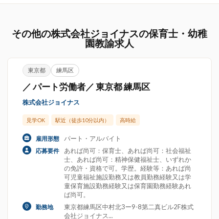
その他の株式会社ジョイナスの保育士・幼稚
園教諭求人
東京都
練馬区
／ パート労働者／ 東京都 練馬区
株式会社ジョイナス
見学OK
駅近（徒歩10分以内）
高時給
パート・アルバイト
雇用形態
あれば尚可：保育士、あれば尚可：社会福祉
応募要件
士、あれば尚可：精神保健福祉士、いずれか
の免許・資格で可。学歴。経験等：あれば尚
可児童福祉施設勤務又は教員勤務経験又は学
童保育施設勤務経験又は保育園勤務経験あれ
ば尚可。
東京都練馬区中村北3ー9-8第二真ビル2F株式
勤務地
会社ジョイナス...