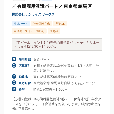
／ 有期雇用派遣パート／ 東京都 練馬区
株式会社サンライズワークス
派遣パート
社会保険完備
見学OK
車通勤・マイカー通勤可
高時給
【アピールポイント】1)専任の担当者がしっかりとサポー
トします!2)8:30～14:30の...
派遣パート
雇用形態
必須：幼稚園教諭免許(専修・1種・2種)。学
応募要件
歴。経験等：。
東京都練馬区(就業地は窓口まで)
勤務地
西武池袋線 練馬高野台駅 から徒歩で11分
最寄り駅
時給1,600円～1,600円
給与
【扶養内勤務OKの幼稚園教諭補助(パート保育補助)】年少ク
ラスを中心にフリー保育補助をお願いします。結婚や出産を
機に正規職か...