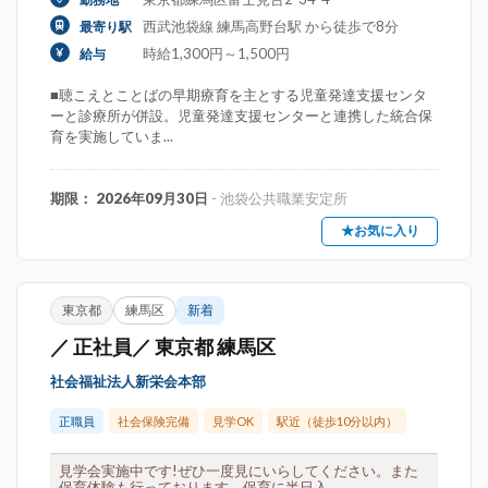
西武池袋線 練馬高野台駅 から徒歩で8分
最寄り駅
時給1,300円～1,500円
給与
■聴こえとことばの早期療育を主とする児童発達支援センタ
ーと診療所が併設。児童発達支援センターと連携した統合保
育を実施していま...
期限： 2026年09月30日
- 池袋公共職業安定所
★お気に入り
東京都
練馬区
新着
／ 正社員／ 東京都 練馬区
社会福祉法人新栄会本部
正職員
社会保険完備
見学OK
駅近（徒歩10分以内）
見学会実施中です!ぜひ一度見にいらしてください。また
保育体験も行っております。保育に半日入...