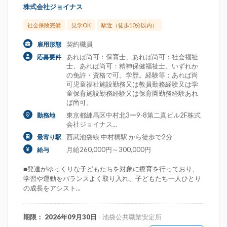
株式会社ジョイナス
社会保険完備
見学OK
駅近（徒歩10分以内）
契約職員
雇用形態
あれば尚可：保育士、あれば尚可：社会福祉
応募要件
士、あれば尚可：精神保健福祉士、いずれか
の免許・資格で可。学歴。経験等：あれば尚
可児童福祉施設勤務又は教員勤務経験又は学
童保育施設勤務経験又は保育園勤務経験あれ
ば尚可。
東京都練馬区中村北3ー9-8第二真ビル2F株式
勤務地
会社ジョイナス...
西武池袋線 中村橋駅 から徒歩で2分
最寄り駅
月給260,000円～300,000円
給与
■発達がゆっくりな子どもたちを対象に療育を行っており、
学習や運動をバランスよく取り入れ、子どもたち一人ひとり
の成長をアシスト...
期限： 2026年09月30日
- 池袋公共職業安定所