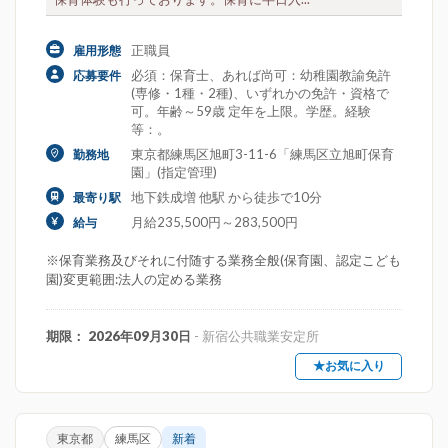
正職員
雇用形態
必須：保育士、あれば尚可：幼稚園教諭免許
応募要件
(専修・1種・2種)、いずれかの免許・資格で
可。年齢～59歳 定年を上限。学歴。経験
等：。
東京都練馬区旭町3-11-6「練馬区立旭町保育
勤務地
園」(指定管理)
地下鉄成増 他駅 から徒歩で10分
最寄り駅
月給235,500円～283,500円
給与
※保育業務及びそれに付随する業務全般(保育園、認定こども
園)変更範囲:法人の定める業務
期限： 2026年09月30日
- 新宿公共職業安定所
★お気に入り
東京都
練馬区
新着