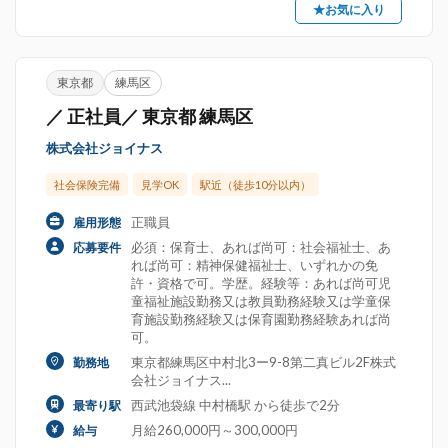
★お気に入り
東京都
練馬区
／ 正社員／ 東京都 練馬区
株式会社ジョイナス
社会保険完備
見学OK
駅近（徒歩10分以内）
正職員
雇用形態
必須：保育士、あれば尚可：社会福祉士、あ
応募要件
れば尚可：精神保健福祉士、いずれかの免
許・資格で可。学歴。経験等：あれば尚可児
童福祉施設勤務又は教員勤務経験又は学童保
育施設勤務経験又は保育園勤務経験あれば尚
可。
東京都練馬区中村北3ー9-8第二真ビル2F株式
勤務地
会社ジョイナス...
西武池袋線 中村橋駅 から徒歩で2分
最寄り駅
月給260,000円～300,000円
給与