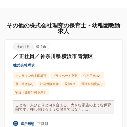
その他の株式会社理究の保育士・幼稚園教諭
求人
神奈川県
横浜市
／ 正社員／ 神奈川県 横浜市 青葉区
株式会社理究
オンライン自主応募可
プライベート充実
住宅手当あり
寮・社宅あり
社会保険完備
見学OK
退職金制度あり
駅近（徒歩10分以内）
こども一人ひとりと向き合える、大きな家族のような保育
園です。押し付けるような保育ではなく、...
正職員
雇用形態