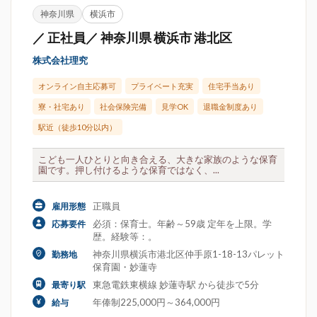
神奈川県
横浜市
／ 正社員／ 神奈川県 横浜市 港北区
株式会社理究
オンライン自主応募可
プライベート充実
住宅手当あり
寮・社宅あり
社会保険完備
見学OK
退職金制度あり
駅近（徒歩10分以内）
こども一人ひとりと向き合える、大きな家族のような保育
園です。押し付けるような保育ではなく、...
正職員
雇用形態
必須：保育士。年齢～59歳 定年を上限。学
応募要件
歴。経験等：。
神奈川県横浜市港北区仲手原1-18-13パレット
勤務地
保育園・妙蓮寺
東急電鉄東横線 妙蓮寺駅 から徒歩で5分
最寄り駅
年俸制225,000円～364,000円
給与