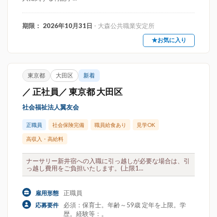
期限： 2026年10月31日
- 大森公共職業安定所
★お気に入り
東京都
大田区
新着
／ 正社員／ 東京都 大田区
社会福祉法人翼友会
正職員
社会保険完備
職員給食あり
見学OK
高収入・高給料
ナーサリー新井宿への入職に引っ越しが必要な場合は、引
っ越し費用をご負担いたします。(上限1...
正職員
雇用形態
必須：保育士。年齢～59歳 定年を上限。学
応募要件
歴。経験等：。