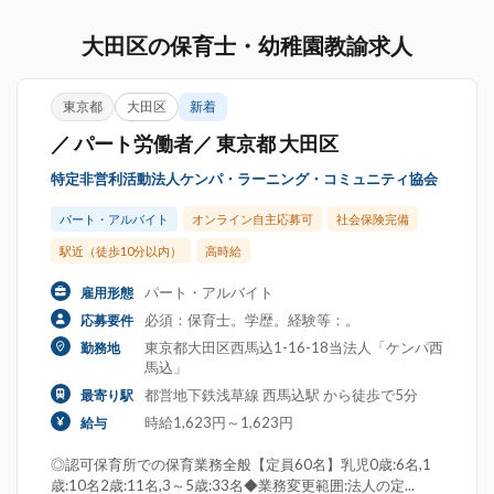
大田区の保育士・幼稚園教諭求人
東京都
大田区
新着
／ パート労働者／ 東京都 大田区
特定非営利活動法人ケンパ・ラーニング・コミュニティ協会
パート・アルバイト
オンライン自主応募可
社会保険完備
駅近（徒歩10分以内）
高時給
パート・アルバイト
雇用形態
必須：保育士。学歴。経験等：。
応募要件
東京都大田区西馬込1-16-18当法人「ケンパ西
勤務地
馬込」
都営地下鉄浅草線 西馬込駅 から徒歩で5分
最寄り駅
時給1,623円～1,623円
給与
◎認可保育所での保育業務全般【定員60名】乳児0歳:6名,1
歳:10名2歳:11名,3～5歳:33名◆業務変更範囲:法人の定...