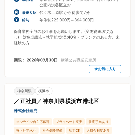
公園内渋谷区立お...
代々木上原駅 から徒歩で7分
最寄り駅
年俸制225,000円～364,000円
給与
保育業務全般のお仕事をお願いします。(変更範囲:変更な
し)・対象:0歳児～就学前/定員:40名・ブランクのある方、未
経験の方...
期限： 2026年09月30日
- 横浜公共職業安定所
★お気に入り
神奈川県
横浜市
／ 正社員／ 神奈川県 横浜市 港北区
株式会社理究
オンライン自主応募可
プライベート充実
住宅手当あり
寮・社宅あり
社会保険完備
見学OK
退職金制度あり