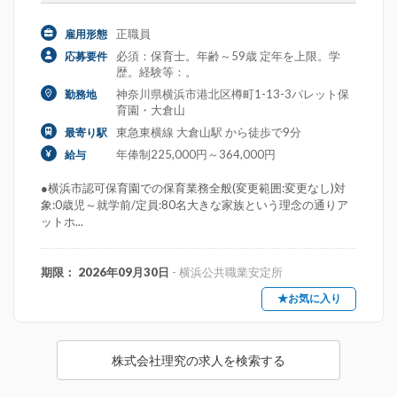
正職員
雇用形態
必須：保育士。年齢～59歳 定年を上限。学
応募要件
歴。経験等：。
神奈川県横浜市港北区樽町1-13-3パレット保
勤務地
育園・大倉山
東急東横線 大倉山駅 から徒歩で9分
最寄り駅
年俸制225,000円～364,000円
給与
●横浜市認可保育園での保育業務全般(変更範囲:変更なし)対
象:0歳児～就学前/定員:80名大きな家族という理念の通りア
ットホ...
期限： 2026年09月30日
- 横浜公共職業安定所
★お気に入り
株式会社理究の求人を検索する