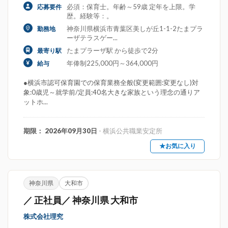
必須：保育士。年齢～59歳 定年を上限。学
応募要件
歴。経験等：。
神奈川県横浜市青葉区美しが丘1-1-2たまプラ
勤務地
ーザテラスゲー...
たまプラーザ駅 から徒歩で2分
最寄り駅
年俸制225,000円～364,000円
給与
●横浜市認可保育園での保育業務全般(変更範囲:変更なし)対
象:0歳児～就学前/定員:40名大きな家族という理念の通りア
ットホ...
期限： 2026年09月30日
- 横浜公共職業安定所
★お気に入り
神奈川県
大和市
／ 正社員／ 神奈川県 大和市
株式会社理究