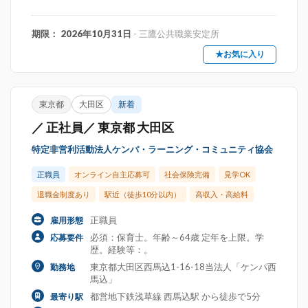
期限： 2026年10月31日
- 三鷹公共職業安定所
★お気に入り
東京都
大田区
新着
／ 正社員／ 東京都 大田区
特定非営利活動法人ケンパ・ラーニング・コミュニティ協会
正職員
オンライン自主応募可
社会保険完備
見学OK
退職金制度あり
駅近（徒歩10分以内）
高収入・高給料
正職員
雇用形態
必須：保育士。年齢～64歳 定年を上限。学
応募要件
歴。経験等：。
東京都大田区西馬込1-16-18当法人「ケンパ西
勤務地
馬込」
都営地下鉄浅草線 西馬込駅 から徒歩で5分
最寄り駅