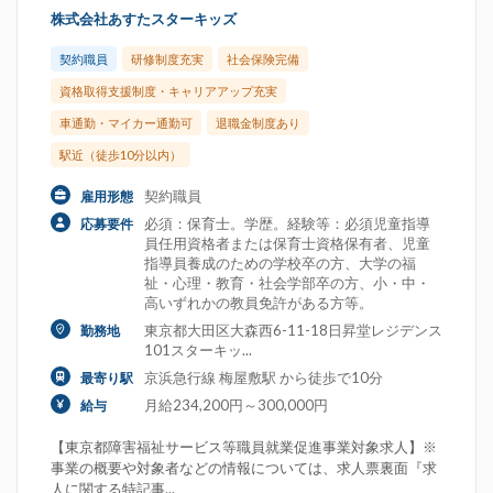
株式会社あすたスターキッズ
契約職員
研修制度充実
社会保険完備
資格取得支援制度・キャリアアップ充実
車通勤・マイカー通勤可
退職金制度あり
駅近（徒歩10分以内）
契約職員
雇用形態
必須：保育士。学歴。経験等：必須児童指導
応募要件
員任用資格者または保育士資格保有者、児童
指導員養成のための学校卒の方、大学の福
祉・心理・教育・社会学部卒の方、小・中・
高いずれかの教員免許がある方等。
東京都大田区大森西6-11-18日昇堂レジデンス
勤務地
101スターキッ...
京浜急行線 梅屋敷駅 から徒歩で10分
最寄り駅
月給234,200円～300,000円
給与
【東京都障害福祉サービス等職員就業促進事業対象求人】※
事業の概要や対象者などの情報については、求人票裏面『求
人に関する特記事...