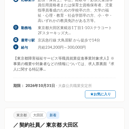
員任用資格者または保育士資格保有者、児童
指導員養成のための学校卒の方、大学の福
祉・心理・教育・社会学部卒の方、小・中・
高いずれかの教員免許がある方等。
東京都大田区東糀谷1丁目1-10ステラコート
勤務地
2Fスターキッズ大...
京浜急行線 大鳥居駅 から徒歩で14分
最寄り駅
月給234,200円～300,000円
給与
【東京都障害福祉サービス等職員就業促進事業対象求人】※
事業の概要や対象者などの情報については、求人票裏面『求
人に関する特記事...
期限： 2026年10月31日
- 大森公共職業安定所
★お気に入り
東京都
大田区
新着
／ 契約社員／ 東京都 大田区