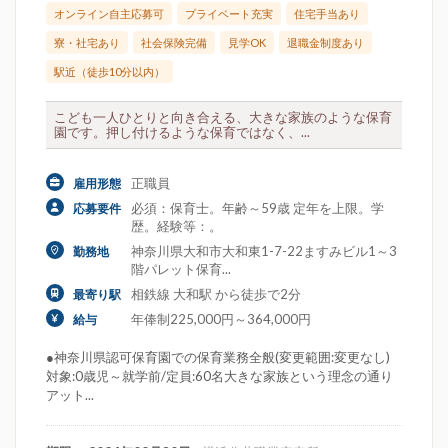
オンライン自主応募可
プライベート充実
住宅手当あり
寮・社宅あり
社会保険完備
見学OK
退職金制度あり
駅近（徒歩10分以内）
こども一人ひとりと向き合える、大きな家族のような保育
園です。押し付けるような保育ではなく、...
正職員
雇用形態
必須：保育士。年齢～59歳 定年を上限。学
応募要件
歴。経験等：。
神奈川県大和市大和東1-7-22ますみビル1～3
勤務地
階パレット保育...
相鉄線 大和駅 から徒歩で2分
最寄り駅
年俸制225,000円～364,000円
給与
●神奈川県認可保育園での保育業務全般(変更範囲:変更なし)
対象:0歳児～就学前/定員:60名大きな家族という理念の通り
アット...