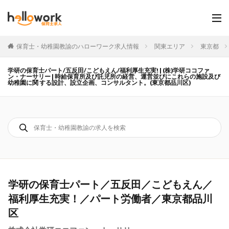
保育士・幼稚園教諭のハローワーク求人情報
関東エリア
東京都
学研の保育士パート/五反田/こどもえん/福利厚生充実! | (株)学研ココファ
ン・ナーサリー | 時給保育所及び託児所の経営、運営並びにこれらの施設及び
幼稚園に関 する設計、設立企画、コンサルタント。(東京都品川区)
学研の保育士パート／五反田／こどもえん／
福利厚生充実！／パート労働者／東京都品川
区