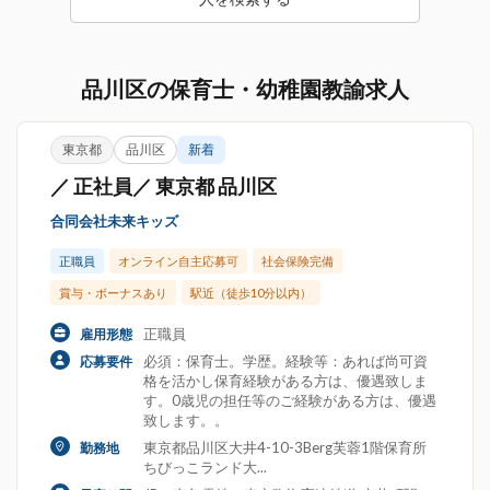
品川区の保育士・幼稚園教諭求人
東京都
品川区
新着
／ 正社員／ 東京都 品川区
合同会社未来キッズ
正職員
オンライン自主応募可
社会保険完備
賞与・ボーナスあり
駅近（徒歩10分以内）
正職員
雇用形態
必須：保育士。学歴。経験等：あれば尚可資
応募要件
格を活かし保育経験がある方は、優遇致しま
す。0歳児の担任等のご経験がある方は、優遇
致します。。
東京都品川区大井4-10-3Berg芙蓉1階保育所
勤務地
ちびっこランド大...