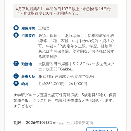
●月平均残業6H・年間休日107日以上・特別休暇14日付
与・育休取得率100%・休園時も全...
正職員
雇用形態
必須：保育士、あれば尚可：幼稚園教諭免許
応募要件
(専修・1種・2種)、いずれかの免許・資格で
可。年齢～59歳 定年を上限。学歴。経験等：
あれば尚可保育園、幼稚園などお子様に関す
る就業経験。
大阪府吹田市岸部中5-2-3Gakken多世代スク
勤務地
エア吹田SSTGakke...
JR京都線 岸辺駅 から徒歩で10分
最寄り駅
月給261,000円～261,000円
給与
★学研グループ運営の認可保育所(0歳～5歳定員60名)。保育
業務全般、クラス担任、指導計画作成などをお願いします。
★子どもが...
期限： 2026年10月31日
- 品川公共職業安定所