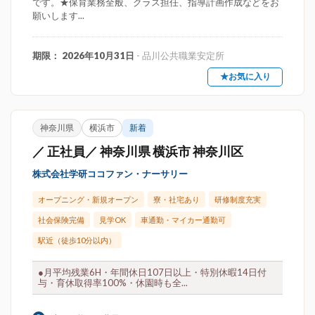
です。★保育業務全般、クラス担任、指導計画作成などをお
願いします...
期限： 2026年10月31日
- 品川公共職業安定所
★お気に入り
神奈川県
横浜市
新着
／ 正社員／ 神奈川県 横浜市 神奈川区
株式会社学研ココファン・ナーサリー
オープニング・新規オープン
寮・社宅あり
研修制度充実
社会保険完備
見学OK
車通勤・マイカー通勤可
駅近（徒歩10分以内）
●月平均残業6H・年間休日107日以上・特別休暇14日付
与・育休取得率100%・休園時も全...