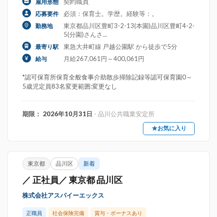
契約職員
雇用形態
必須：保育士。学歴。経験等：。
応募要件
東京都品川区豊町3-2-13(本園)品川区豊町4-2-
勤務地
5(分園)さんさ...
東急大井町線 戸越公園駅 から徒歩で5分
最寄り駅
月給267,061円～400,061円
給与
*認可保育所保育全般食事介助散歩掃除記録等認可保育園0～
5歳児定員83名変更範囲:変更なし
期限： 2026年10月31日
- 品川公共職業安定所
★お気に入り
東京都
品川区
新着
／ 正社員／ 東京都 品川区
株式会社アスパイーエックス
正職員
社会保険完備
賞与・ボーナスあり