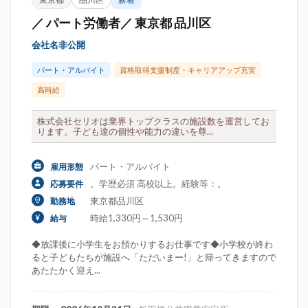
／ パート労働者／ 東京都 品川区
会社名非公開
パート・アルバイト
資格取得支援制度・キャリアアップ充実
高時給
株式会社セリオは業界トップクラスの施設数を運営してお
ります。子ども達の個性や能力の違いを尊...
パート・アルバイト
雇用形態
。学歴必須 高校以上。経験等：。
応募要件
東京都品川区
勤務地
時給1,330円～1,530円
給与
◆放課後に小学生をお預かりするお仕事です◆小学校が終わ
ると子どもたちが施設へ「ただいまー!」と帰ってきますので
あたたかく迎え...