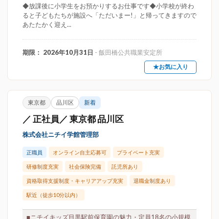
◆放課後に小学生をお預かりするお仕事です◆小学校が終わ
ると子どもたちが施設へ「ただいまー!」と帰ってきますので
あたたかく迎え...
期限： 2026年10月31日
- 飯田橋公共職業安定所
★お気に入り
東京都
品川区
新着
／ 正社員／ 東京都 品川区
株式会社ニチイ学館管理部
正職員
オンライン自主応募可
プライベート充実
研修制度充実
社会保険完備
託児所あり
資格取得支援制度・キャリアアップ充実
退職金制度あり
駅近（徒歩10分以内）
■ニチイキッズ目黒駅前保育園の魅力・定員18名の小規模