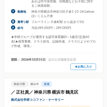
あれば尚可保育園、幼稚園などお子様に関す
るご就業経験。
神奈川県横浜市神奈川区片倉1-23-26Gakken
勤務地
ほいくえん片倉
ブルーライン 片倉町駅 から徒歩で3分
最寄り駅
月給289,000円～289,000円
給与
★学研グループが運営する認可保育園(0～5歳児/定員60
名)★保育業務、クラス担当、記録作成、クラスだよりやブロ
グ作成、環境...
期限： 2026年10月31日
- 品川公共職業安定所
★お気に入り
神奈川県
横浜市
新着
／ 正社員／ 神奈川県 横浜市 鶴見区
株式会社学研ココファン・ナーサリー