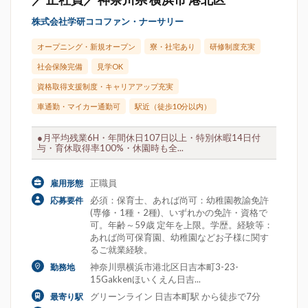
株式会社学研ココファン・ナーサリー
オープニング・新規オープン
寮・社宅あり
研修制度充実
社会保険完備
見学OK
資格取得支援制度・キャリアアップ充実
車通勤・マイカー通勤可
駅近（徒歩10分以内）
●月平均残業6H・年間休日107日以上・特別休暇14日付
与・育休取得率100%・休園時も全...
正職員
雇用形態
必須：保育士、あれば尚可：幼稚園教諭免許
応募要件
(専修・1種・2種)、いずれかの免許・資格で
可。年齢～59歳 定年を上限。学歴。経験等：
あれば尚可保育園、幼稚園などお子様に関す
るご就業経験。
神奈川県横浜市港北区日吉本町3-23-
勤務地
15Gakkenほいくえん日吉...
グリーンライン 日吉本町駅 から徒歩で7分
最寄り駅