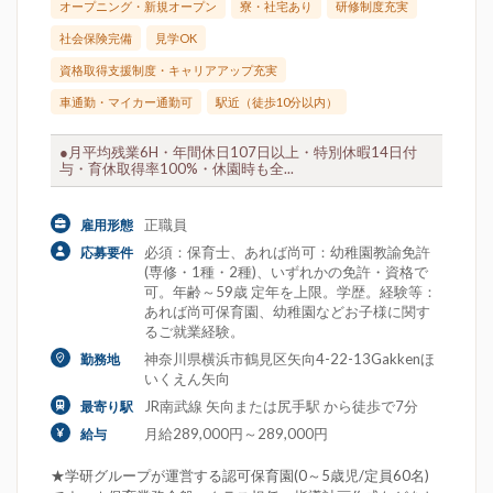
オープニング・新規オープン
寮・社宅あり
研修制度充実
社会保険完備
見学OK
資格取得支援制度・キャリアアップ充実
車通勤・マイカー通勤可
駅近（徒歩10分以内）
●月平均残業6H・年間休日107日以上・特別休暇14日付
与・育休取得率100%・休園時も全...
正職員
雇用形態
必須：保育士、あれば尚可：幼稚園教諭免許
応募要件
(専修・1種・2種)、いずれかの免許・資格で
可。年齢～59歳 定年を上限。学歴。経験等：
あれば尚可保育園、幼稚園などお子様に関す
るご就業経験。
神奈川県横浜市鶴見区矢向4-22-13Gakkenほ
勤務地
いくえん矢向
JR南武線 矢向または尻手駅 から徒歩で7分
最寄り駅
月給289,000円～289,000円
給与
★学研グループが運営する認可保育園(0～5歳児/定員60名)