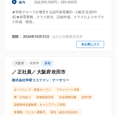
月給289,000円～289,000円
給与
★学研グループが運営する認可保育園(0～5歳児/定員90
名)★保育業務、クラス担当、記録作成、クラスだよりやブロ
グ作成、環境...
期限： 2026年10月31日
- 品川公共職業安定所
★お気に入り
大阪府
吹田市
新着
／ 正社員／ 大阪府 吹田市
株式会社学研ココファン・ナーサリー
オープニング・新規オープン
プライベート充実
寮・社宅あり
研修制度充実
社会保険完備
見学OK
資格取得支援制度・キャリアアップ充実
車通勤・マイカー通勤可
駅近（徒歩10分以内）