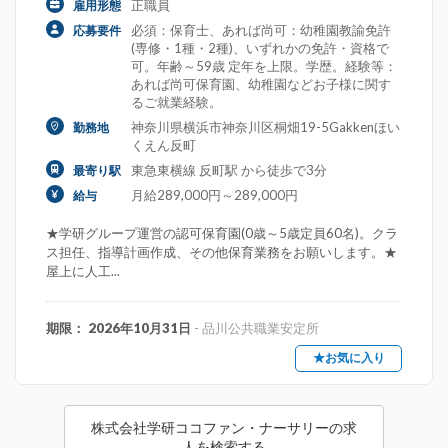
正職員
雇用形態
必須：保育士、あれば尚可：幼稚園教諭免許
応募要件
(専修・1種・2種)、いずれかの免許・資格で
可。年齢～59歳 定年を上限。学歴。経験等：
あれば尚可保育園、幼稚園などお子様に関す
るご就業経験。
神奈川県横浜市神奈川区桐畑19-5Gakkenほい
勤務地
くえん反町
東急東横線 反町駅 から徒歩で3分
最寄り駅
月給289,000円～289,000円
給与
★学研グループ運営の認可保育園(0歳～5歳定員60名)。クラ
ス担任、指導計画作成、その他保育業務をお願いします。★
屋上に人工...
期限： 2026年10月31日
- 品川公共職業安定所
★お気に入り
株式会社学研ココファン・ナーサリーの求
人を検索する