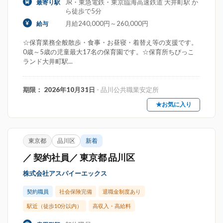
JR・東急電鉄・東京臨海高速鉄道 大井町駅 か
最寄り駅
ら徒歩で5分
月給240,000円～260,000円
給与
☆保育業務全般散歩・食事・お昼寝・着替え等の支援です。
0歳～5歳の児童最大17名の保育園です。☆保育所ちびっこ
ランド大井町駅...
期限： 2026年10月31日
- 品川公共職業安定所
★お気に入り
東京都
品川区
新着
／ 契約社員／ 東京都 品川区
株式会社アスパイーエックス
契約職員
社会保険完備
退職金制度あり
駅近（徒歩10分以内）
高収入・高給料