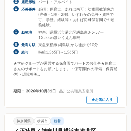
パート・アルバイト
雇用形態
必須：保育士、あれば尚可：幼稚園教諭免許
応募要件
(専修・1種・2種)、いずれかの免許・資格で
可。学歴。経験等：あれば尚可保育園での勤
務経験。
神奈川県横浜市港北区綱島東3-5-57ー
勤務地
1Gakkenほいくえん綱島
東急東横線 綱島駅 から徒歩で10分
最寄り駅
時給1,565円～1,565円
給与
★学研グループが運営する保育園でパートのお仕事★保育士
さんのサポートをお願いします。・保育(製作の準備、保育補
佐)・環境整美...
期限： 2026年10月31日
- 品川公共職業安定所
★お気に入り
神奈川県
横浜市
新着
／ 正社員／ 神奈川県 横浜市 港北区