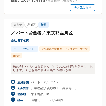
期限： 2026年10月31日
- 飯田橋公共職業安定所
★お気に入り
東京都
品川区
新着
／ パート労働者／ 東京都 品川区
会社名非公開
パート・アルバイト
資格取得支援制度・キャリアアップ充実
高時給
株式会社セリオは業界トップクラスの施設数を運営してお
ります。子ども達の個性や能力の違いを尊...
パート・アルバイト
雇用形態
。学歴必須 高校以上。経験等：。
応募要件
東京都品川区
勤務地
時給1,330円～1,530円
給与