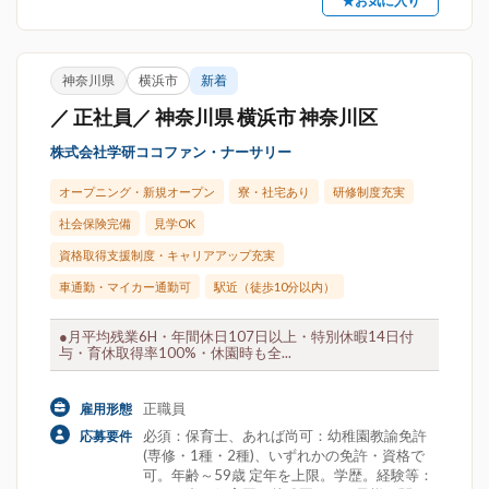
★お気に入り
神奈川県
横浜市
新着
／ 正社員／ 神奈川県 横浜市 神奈川区
株式会社学研ココファン・ナーサリー
オープニング・新規オープン
寮・社宅あり
研修制度充実
社会保険完備
見学OK
資格取得支援制度・キャリアアップ充実
車通勤・マイカー通勤可
駅近（徒歩10分以内）
●月平均残業6H・年間休日107日以上・特別休暇14日付
与・育休取得率100%・休園時も全...
正職員
雇用形態
必須：保育士、あれば尚可：幼稚園教諭免許
応募要件
(専修・1種・2種)、いずれかの免許・資格で
可。年齢～59歳 定年を上限。学歴。経験等：