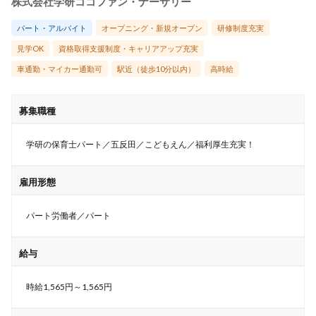
株式会社学研ココファン・ナーサリー
パート・アルバイト
オープニング・新規オープン
研修制度充実
見学OK
資格取得支援制度・キャリアアップ充実
車通勤・マイカー通勤可
駅近（徒歩10分以内）
高時給
募集職種
学研の保育士パート／五反田／こどもえん／福利厚生充実！
雇用形態
パート労働者／パート
給与
時給1,565円～1,565円