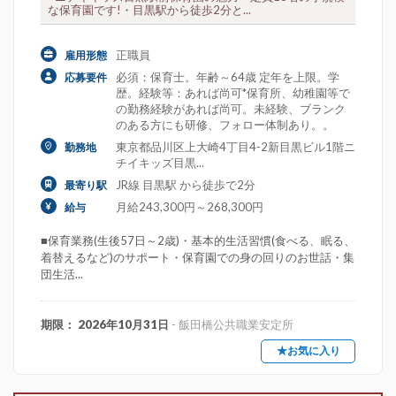
な保育園です!・目黒駅から徒歩2分と...
正職員
雇用形態
必須：保育士。年齢～64歳 定年を上限。学
応募要件
歴。経験等：あれば尚可*保育所、幼稚園等で
の勤務経験があれば尚可。未経験、ブランク
のある方にも研修、フォロー体制あり。。
東京都品川区上大崎4丁目4-2新目黒ビル1階ニ
勤務地
チイキッズ目黒...
JR線 目黒駅 から徒歩で2分
最寄り駅
月給243,300円～268,300円
給与
■保育業務(生後57日～2歳)・基本的生活習慣(食べる、眠る、
着替えるなど)のサポート・保育園での身の回りのお世話・集
団生活...
期限： 2026年10月31日
- 飯田橋公共職業安定所
★お気に入り