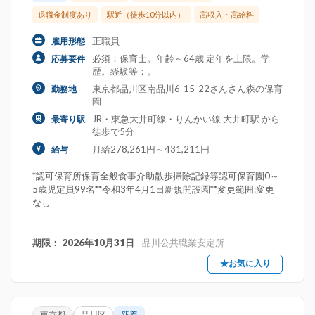
退職金制度あり
駅近（徒歩10分以内）
高収入・高給料
正職員
雇用形態
必須：保育士。年齢～64歳 定年を上限。学
応募要件
歴。経験等：。
東京都品川区南品川6-15-22さんさん森の保育
勤務地
園
JR・東急大井町線・りんかい線 大井町駅 から
最寄り駅
徒歩で5分
月給278,261円～431,211円
給与
*認可保育所保育全般食事介助散歩掃除記録等認可保育園0～
5歳児定員99名**令和3年4月1日新規開設園**変更範囲:変更
なし
期限： 2026年10月31日
- 品川公共職業安定所
★お気に入り
東京都
品川区
新着