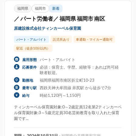
福岡県
福岡市
新着
／ パート労働者／ 福岡県 福岡市 南区
原建設株式会社ティンカーベル保育園
パート・アルバイト
託児所あり
車通勤・マイカー通勤可
駅近（徒歩10分以内）
パート・アルバイト
雇用形態
必須：保育士。学歴。経験等：あれば尚可経
応募要件
験者歓迎。
福岡県福岡市南区折立町10-23
勤務地
西鉄天神大牟田線 井尻駅 から徒歩で7分
最寄り駅
時給1,120円～1,150円
給与
ティンカーベル保育園対象:0～2歳定員12名第2ティンカーベ
ル保育園対象:3～5歳児定員30名芸術教育を取り入れた保育
園です...
期限： 2026年10月31日
- 福岡南公共職業安定所