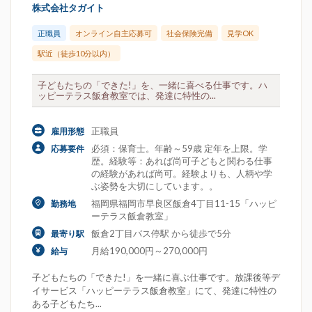
株式会社タガイト
正職員
オンライン自主応募可
社会保険完備
見学OK
駅近（徒歩10分以内）
子どもたちの「できた!」を、一緒に喜べる仕事です。ハ
ッピーテラス飯倉教室では、発達に特性の...
正職員
雇用形態
必須：保育士。年齢～59歳 定年を上限。学
応募要件
歴。経験等：あれば尚可子どもと関わる仕事
の経験があれば尚可。経験よりも、人柄や学
ぶ姿勢を大切にしています。。
福岡県福岡市早良区飯倉4丁目11-15「ハッピ
勤務地
ーテラス飯倉教室」
飯倉2丁目バス停駅 から徒歩で5分
最寄り駅
月給190,000円～270,000円
給与
子どもたちの「できた!」を一緒に喜ぶ仕事です。放課後等デ
イサービス「ハッピーテラス飯倉教室」にて、発達に特性の
ある子どもたち...