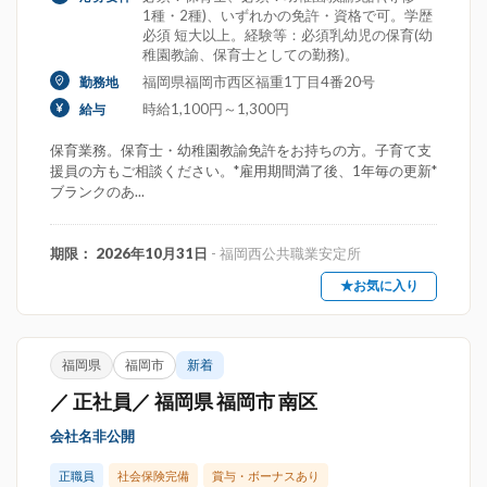
1種・2種)、いずれかの免許・資格で可。学歴
必須 短大以上。経験等：必須乳幼児の保育(幼
稚園教諭、保育士としての勤務)。
福岡県福岡市西区福重1丁目4番20号
勤務地
時給1,100円～1,300円
給与
保育業務。保育士・幼稚園教諭免許をお持ちの方。子育て支
援員の方もご相談ください。*雇用期間満了後、1年毎の更新*
ブランクのあ...
期限： 2026年10月31日
- 福岡西公共職業安定所
★お気に入り
福岡県
福岡市
新着
／ 正社員／ 福岡県 福岡市 南区
会社名非公開
正職員
社会保険完備
賞与・ボーナスあり