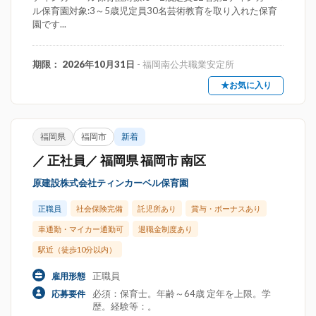
ル保育園対象:3～5歳児定員30名芸術教育を取り入れた保育
園です...
期限： 2026年10月31日
- 福岡南公共職業安定所
★お気に入り
福岡県
福岡市
新着
／ 正社員／ 福岡県 福岡市 南区
原建設株式会社ティンカーベル保育園
正職員
社会保険完備
託児所あり
賞与・ボーナスあり
車通勤・マイカー通勤可
退職金制度あり
駅近（徒歩10分以内）
正職員
雇用形態
必須：保育士。年齢～64歳 定年を上限。学
応募要件
歴。経験等：。