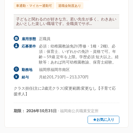
車通勤・マイカー通勤可
退職金制度あり
子どもと関わるのが好きな方。若い先生が多く、わきあい
あいとした楽しい職場です。全職員でサポ...
正職員
雇用形態
必須：幼稚園教諭免許(専修・1種・2種)、必
応募要件
須：保育士、いずれかの免許・資格で可。年
齢～59歳 定年を上限。学歴必須 短大以上。経
験等：あれば尚可幼稚園教諭、保育士経験。
福岡県福岡市南区
勤務地
月給201,710円～213,370円
給与
クラス担任(主に2歳児クラス)変更範囲:変更なし【子育て応
援求人】
期限： 2026年10月31日
- 福岡南公共職業安定所
★お気に入り