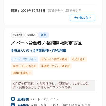
期限： 2026年10月31日
- 福岡中央公共職業安定所
★お気に入り
福岡県
福岡市
新着
／ パート労働者／ 福岡県 福岡市 西区
学校法人いのうえ学園福岡いずみ幼稚園
パート・アルバイト
オンライン自主応募可
託児所あり
賞与・ボーナスあり
車通勤・マイカー通勤可
退職金制度あり
令和7年度認定こども園移行し、採用強化。お持ちの免
許・資格を活かしませんか?!ブランクのあ...
パート・アルバイト
雇用形態
必須：保育士、必須：幼稚園教諭免許(専修・
応募要件