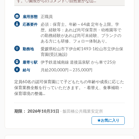
す。◇園長からのコメント◇自然豊かな山...
正職員
雇用形態
必須：保育士。年齢～64歳 定年を上限。学
応募要件
歴。経験等：あれば尚可保育所・幼稚園等で
の勤務経験があれば尚可未経験、ブランクの
ある方にも研修、フォロー体制あり。
愛媛県松山市下伊台町1493-1松山市立伊台保
勤務地
育園(受託施設)
伊予鉄道城南線 道後温泉駅 から車で25分
最寄り駅
月給200,000円～235,000円
給与
定員60名の認可保育園にて子どもたちの年齢や成長に応じた
保育業務全般を行っていただきます。・着替え、食事補助・
保育環境の整備...
期限： 2026年10月31日
- 飯田橋公共職業安定所
★お気に入り