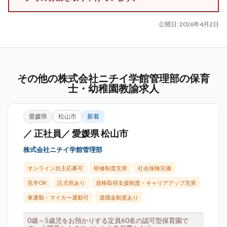
公開日:
2026年4月2日
その他の株式会社ニチイ学館管理部の保育
士・幼稚園教諭求人
愛媛県
松山市
新着
／ 正社員／ 愛媛県 松山市
株式会社ニチイ学館管理部
オンライン自主応募可
研修制度充実
社会保険完備
見学OK
託児所あり
資格取得支援制度・キャリアアップ充実
車通勤・マイカー通勤可
退職金制度あり
0歳～5歳児をお預かりする定員60名の認可型保育園で