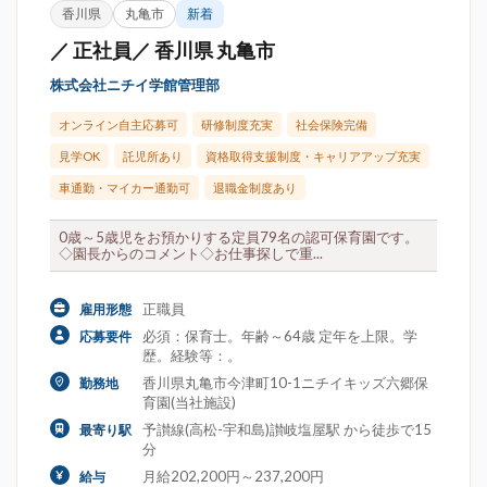
香川県
丸亀市
新着
／ 正社員／ 香川県 丸亀市
株式会社ニチイ学館管理部
オンライン自主応募可
研修制度充実
社会保険完備
見学OK
託児所あり
資格取得支援制度・キャリアアップ充実
車通勤・マイカー通勤可
退職金制度あり
0歳～5歳児をお預かりする定員79名の認可保育園です。
◇園長からのコメント◇お仕事探しで重...
正職員
雇用形態
必須：保育士。年齢～64歳 定年を上限。学
応募要件
歴。経験等：。
香川県丸亀市今津町10-1ニチイキッズ六郷保
勤務地
育園(当社施設)
予讃線(高松-宇和島)讃岐塩屋駅 から徒歩で15
最寄り駅
分
月給202,200円～237,200円
給与