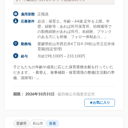
正職員
雇用形態
必須：保育士。年齢～64歳 定年を上限。学
応募要件
歴。経験等：あれば尚可保育所、幼稚園等で
の勤務経験があれば尚可。未経験、ブランク
のある方にも研修、フォロー体制あり。。
愛媛県松山市西石井6丁目4-34松山市立石井保
勤務地
育園(指定管理)
月給198,100円～233,100円
給与
子どもたちの年齢や成長に応じた保育業務全般を行っていた
だきます。・着替え、食事補助・保育環境の整備(主活動の準
備、清掃等)・...
期限： 2026年10月31日
- 飯田橋公共職業安定所
★お気に入り
愛媛県
松山市
新着