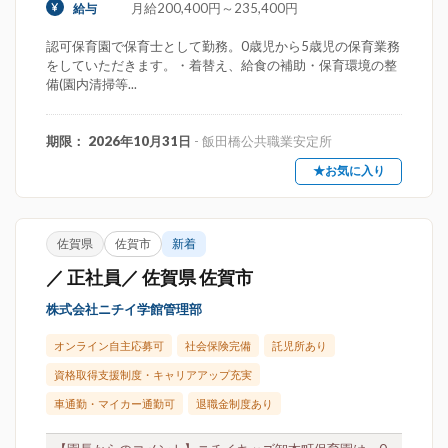
月給200,400円～235,400円
給与
認可保育園で保育士として勤務。0歳児から5歳児の保育業務
をしていただきます。・着替え、給食の補助・保育環境の整
備(園内清掃等...
期限： 2026年10月31日
- 飯田橋公共職業安定所
★お気に入り
佐賀県
佐賀市
新着
／ 正社員／ 佐賀県 佐賀市
株式会社ニチイ学館管理部
オンライン自主応募可
社会保険完備
託児所あり
資格取得支援制度・キャリアアップ充実
車通勤・マイカー通勤可
退職金制度あり