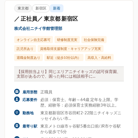
東京都
新宿区
新着
／ 正社員／ 東京都 新宿区
株式会社ニチイ学館管理部
オンライン自主応募可
研修制度充実
社会保険完備
託児所あり
資格取得支援制度・キャリアアップ充実
退職金制度あり
駅近（徒歩10分以内）
高収入・高給料
【採用担当より】同じエリアニチイキッズの認可保育園、
支部があるので、困った時には相談相手に...
正職員
雇用形態
必須：保育士。年齢～64歳 定年を上限。学
応募要件
歴。経験等：必須保育士実務経験3年以上。
東京都新宿区市谷田町2-22階ニチイキッズニ
勤務地
ッセイみらい市...
東京メトロ線市ヶ谷駅5番出口前/JR市ケ谷駅
最寄り駅
から徒歩で5分