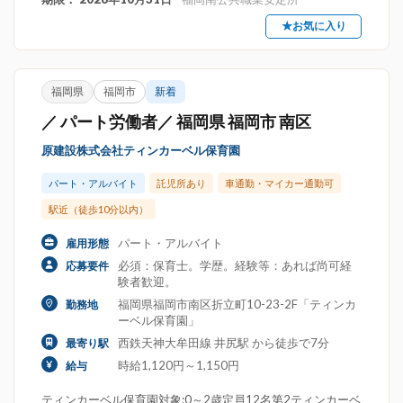
★お気に入り
福岡県
福岡市
新着
／ パート労働者／ 福岡県 福岡市 南区
原建設株式会社ティンカーベル保育園
パート・アルバイト
託児所あり
車通勤・マイカー通勤可
駅近（徒歩10分以内）
パート・アルバイト
雇用形態
必須：保育士。学歴。経験等：あれば尚可経
応募要件
験者歓迎。
福岡県福岡市南区折立町10-23-2F「ティンカ
勤務地
ーベル保育園」
西鉄天神大牟田線 井尻駅 から徒歩で7分
最寄り駅
時給1,120円～1,150円
給与
ティンカーベル保育園対象:0～2歳定員12名第2ティンカーベ