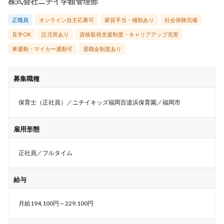
株式会社ニチイ学館管理部
正職員
オンライン自主応募可
家賃手当・補助あり
社会保険完備
見学OK
託児所あり
資格取得支援制度・キャリアアップ充実
車通勤・マイカー通勤可
退職金制度あり
募集職種
保育士（正社員）／ニチイキッズ福岡百道浜保育園／福岡市
雇用形態
正社員／フルタイム
給与
月給194,100円～229,100円