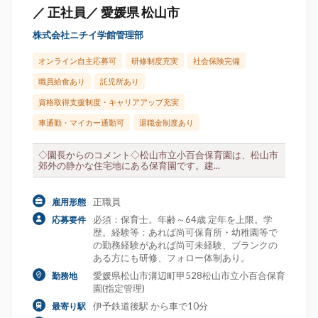
／ 正社員／ 愛媛県 松山市
株式会社ニチイ学館管理部
オンライン自主応募可
研修制度充実
社会保険完備
職員給食あり
託児所あり
資格取得支援制度・キャリアアップ充実
車通勤・マイカー通勤可
退職金制度あり
◇園長からのコメント◇松山市立小百合保育園は、松山市
郊外の静かな住宅地にある保育園です。建...
正職員
雇用形態
必須：保育士。年齢～64歳 定年を上限。学
応募要件
歴。経験等：あれば尚可保育所・幼稚園等で
の勤務経験があれば尚可未経験、ブランクの
ある方にも研修、フォロー体制あり。
愛媛県松山市溝辺町甲528松山市立小百合保育
勤務地
園(指定管理)
伊予鉄道後駅 から車で10分
最寄り駅