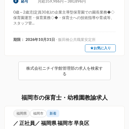
月給359,986円～380,896円
給与
0歳～2歳児(定員30名)の企業主導型保育園での園長業務◆◇
保育園運営・保育業務◇◆・保育士への技術指導や育成等、
スタッフ管...
期限： 2026年10月31日
- 飯田橋公共職業安定所
★お気に入り
株式会社ニチイ学館管理部の求人を検索す
る
福岡市の保育士・幼稚園教諭求人
福岡県
福岡市
新着
／ 正社員／ 福岡県 福岡市 早良区