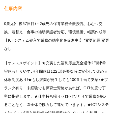
仕事内容
0歳児(生後57日目)～2歳児の保育業務全般授乳、おむつ交
換、着替え・食事の補助保護者対応、環境整備、帳票作成等
【ICTシステム導入で業務の効率化を促進中!】*変更範囲:変更
なし
【オススメポイント】★充実した福利厚生完全週休2日制!希
望休もとりやすい(年間休日122日)必要な時に安心して休める
休暇制度あり!★もし残業が発生しても100%手当て支給♪★ブ
ランク有り・未経験でも保育士資格があれば、OJT制度で丁
寧に指導します。★仕事持ち帰りゼロへ!ひとりで業務を抱え
ることなく、園全体で協力して進めていきます。★ICTシステ
ム(コドモン)導入連絡帳や記録業務はタブレットを利用しま