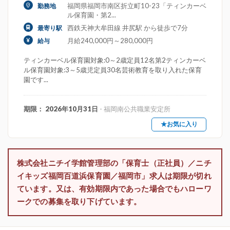
福岡県福岡市南区折立町10-23「ティンカーベ
勤務地
ル保育園・第2...
西鉄天神大牟田線 井尻駅 から徒歩で7分
最寄り駅
月給240,000円～280,000円
給与
ティンカーベル保育園対象:0～2歳定員12名第2ティンカーベ
ル保育園対象:3～5歳児定員30名芸術教育を取り入れた保育
園です...
期限： 2026年10月31日
- 福岡南公共職業安定所
★お気に入り
株式会社ニチイ学館管理部の「保育士（正社員）／ニチ
イキッズ福岡百道浜保育園／福岡市」求人は期限が切れ
ています。又は、有効期限内であった場合でもハローワ
ークでの募集を取り下げています。