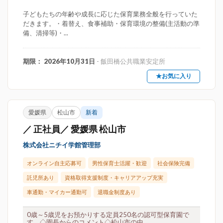
子どもたちの年齢や成長に応じた保育業務全般を行っていた
だきます。・着替え、食事補助・保育環境の整備(主活動の準
備、清掃等)・...
期限： 2026年10月31日
- 飯田橋公共職業安定所
★お気に入り
愛媛県
松山市
新着
／ 正社員／ 愛媛県 松山市
株式会社ニチイ学館管理部
オンライン自主応募可
男性保育士活躍・歓迎
社会保険完備
託児所あり
資格取得支援制度・キャリアアップ充実
車通勤・マイカー通勤可
退職金制度あり
0歳～5歳児をお預かりする定員250名の認可型保育園で
す。◇園長からのコメント◇松山市の中...