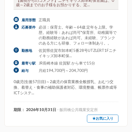
【園長からのコメント】ニチイキッズ卸本町保育園は、0
歳～2歳までのお子様をお預かりする、定...
正職員
雇用形態
必須：保育士。年齢～64歳 定年を上限。学
応募要件
歴。経験等：あれば尚可*保育所、幼稚園等で
の勤務経験があれば尚可。未経験、ブランク
のある方にも研修、フォロー体制あり。。
佐賀県佐賀市卸本町5番28号UTZLERT1Fニチ
勤務地
イキッズ卸本町保...
JR長崎本線 佐賀駅 から車で15分
最寄り駅
月給194,700円～204,700円
給与
0歳児(生後57日目)～2歳児の保育業務全般授乳、おむつ交
換、着替え・食事の補助保護者対応、環境整備、帳票作成等
ICTシステ...
期限： 2026年10月31日
- 飯田橋公共職業安定所
★お気に入り