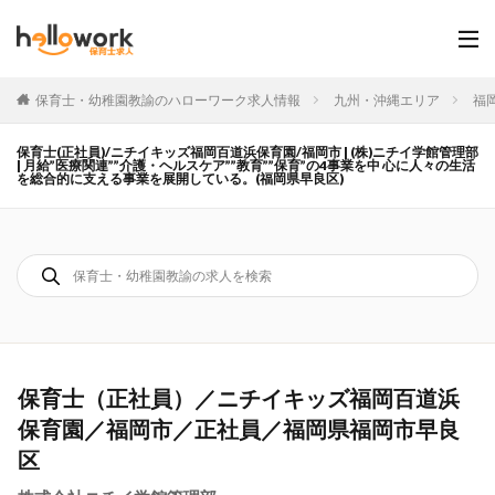
保育士・幼稚園教諭のハローワーク求人情報
九州・沖縄エリア
福
保育士(正社員)/ニチイキッズ福岡百道浜保育園/福岡市 | (株)ニチイ学館管理部
| 月給”医療関連””介護・ヘルスケア””教育””保育”の4事業を中 心に人々の生活
を総合的に支える事業を展開している。(福岡県早良区)
保育士（正社員）／ニチイキッズ福岡百道浜
保育園／福岡市／正社員／福岡県福岡市早良
区