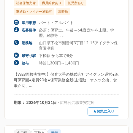
社会保険完備
職員給食あり
託児所あり
車通勤・マイカー通勤可
高時給
パート・アルバイト
雇用形態
必須：保育士。年齢～64歳 定年を上限。学
応募要件
歴。経験等：。
山口県下松市潮音町3丁目12-15アイグラン保
勤務地
育園潮音
下松駅 から車で8分
最寄り駅
時給1,300円～1,480円
給与
【WEB面接実施中!】保育大手の株式会社アイグラン運営●認
可保育園●定員90名●保育業務全般(主活動、オムツ交換、食
事介助、...
期限： 2026年10月31日
- 広島公共職業安定所
★お気に入り
山口県
下松市
新着