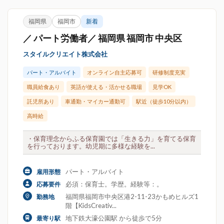
福岡県
福岡市
新着
／ パート労働者／ 福岡県 福岡市 中央区
スタイルクリエイト株式会社
パート・アルバイト
オンライン自主応募可
研修制度充実
職員給食あり
英語が使える・活かせる職場
見学OK
託児所あり
車通勤・マイカー通勤可
駅近（徒歩10分以内）
高時給
・保育理念からふる保育園では「生きる力」を育てる保育
を行っております。幼児期に多様な経験を...
パート・アルバイト
雇用形態
必須：保育士。学歴。経験等：。
応募要件
福岡県福岡市中央区港2-11-23かもめヒルズ1
勤務地
階【KidsCreativ...
地下鉄大濠公園駅 から徒歩で5分
最寄り駅