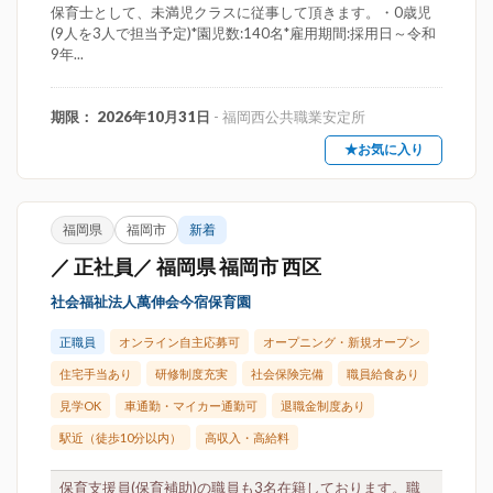
保育士として、未満児クラスに従事して頂きます。・0歳児
(9人を3人で担当予定)*園児数:140名*雇用期間:採用日～令和
9年...
期限： 2026年10月31日
- 福岡西公共職業安定所
★お気に入り
福岡県
福岡市
新着
／ 正社員／ 福岡県 福岡市 西区
社会福祉法人萬伸会今宿保育園
正職員
オンライン自主応募可
オープニング・新規オープン
住宅手当あり
研修制度充実
社会保険完備
職員給食あり
見学OK
車通勤・マイカー通勤可
退職金制度あり
駅近（徒歩10分以内）
高収入・高給料
保育支援員(保育補助)の職員も3名在籍しております。職