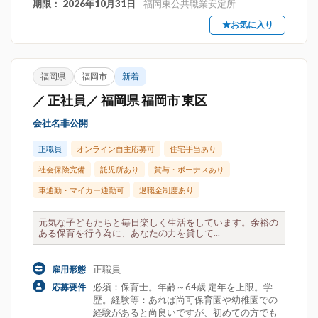
期限： 2026年10月31日
- 福岡東公共職業安定所
★お気に入り
福岡県
福岡市
新着
／ 正社員／ 福岡県 福岡市 東区
会社名非公開
正職員
オンライン自主応募可
住宅手当あり
社会保険完備
託児所あり
賞与・ボーナスあり
車通勤・マイカー通勤可
退職金制度あり
元気な子どもたちと毎日楽しく生活をしています。余裕の
ある保育を行う為に、あなたの力を貸して...
正職員
雇用形態
必須：保育士。年齢～64歳 定年を上限。学
応募要件
歴。経験等：あれば尚可保育園や幼稚園での
経験があると尚良いですが、初めての方でも