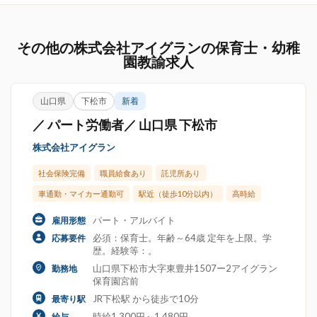
その他の株式会社アイグランの保育士・幼稚
園教諭求人
山口県
下松市
新着
／ パート労働者／ 山口県 下松市
株式会社アイグラン
社会保険完備
職員給食あり
託児所あり
車通勤・マイカー通勤可
駅近（徒歩10分以内）
高時給
パート・アルバイト
雇用形態
必須：保育士。年齢～64歳 定年を上限。学
応募要件
歴。経験等：。
山口県下松市大字東豊井1507ー2アイグラン
勤務地
保育園宮前
JR下松駅 から徒歩で10分
最寄り駅
時給1,300円～1,480円
給与