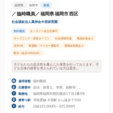
福岡県
福岡市
新着
／ 臨時職員／ 福岡県 福岡市 西区
社会福祉法人萬伸会今宿保育園
契約職員
オンライン自主応募可
オープニング・新規オープン
社会保険完備
職員給食あり
見学OK
車通勤・マイカー通勤可
退職金制度あり
駅近（徒歩10分以内）
子どもたちの自主性を重んじた保育を行っております。子
ども主体の保育を考えられている方は是非...
契約職員
雇用形態
必須：保育士。学歴。経験等：。
応募要件
福岡県福岡市西区横浜1丁目2番3号
勤務地
JR筑肥線 今宿駅 から徒歩で10分
最寄り駅
日給225,000円～225,000円
給与