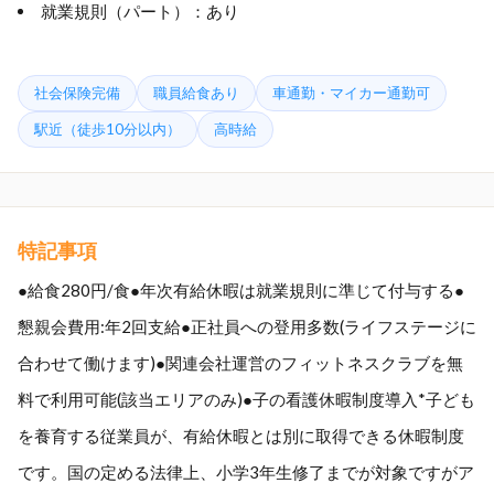
就業規則（パート）：あり
社会保険完備
職員給食あり
車通勤・マイカー通勤可
駅近（徒歩10分以内）
高時給
特記事項
●給食280円/食●年次有給休暇は就業規則に準じて付与する●
懇親会費用:年2回支給●正社員への登用多数(ライフステージに
合わせて働けます)●関連会社運営のフィットネスクラブを無
料で利用可能(該当エリアのみ)●子の看護休暇制度導入*子ども
を養育する従業員が、有給休暇とは別に取得できる休暇制度
です。国の定める法律上、小学3年生修了までが対象ですがア