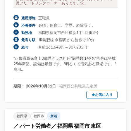
員フリードリンクコーナーあります。洗...
正職員
雇用形態
必須：保育士。学歴。経験等：。
応募要件
福岡県福岡市西区横浜1丁目2番3号
勤務地
JR筑肥線 今宿駅 から徒歩で10分
最寄り駅
月給261,643円～307,235円
給与
*正規職員保育士0歳児クラス担任*園児数:149名*園舎は平成
25年新築、設備は最新です。*明るくて活気ある職場です。*
雇用...
期限： 2026年10月31日
- 福岡西公共職業安定所
★お気に入り
福岡県
福岡市
新着
／ パート労働者／ 福岡県 福岡市 東区