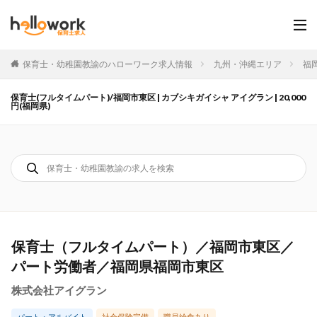
保育士・幼稚園教諭のハローワーク求人情報
九州・沖縄エリア
福
保育士(フルタイムパート)/福岡市東区 | カブシキガイシャ アイグラン | 20,000
円(福岡県)
保育士（フルタイムパート）／福岡市東区／
パート労働者／福岡県福岡市東区
株式会社アイグラン
パート・アルバイト
社会保険完備
職員給食あり