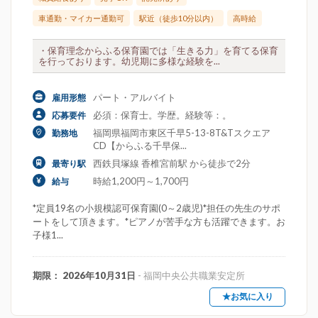
車通勤・マイカー通勤可
駅近（徒歩10分以内）
高時給
・保育理念からふる保育園では「生きる力」を育てる保育
を行っております。幼児期に多様な経験を...
パート・アルバイト
雇用形態
必須：保育士。学歴。経験等：。
応募要件
福岡県福岡市東区千早5-13-8T&Tスクエア
勤務地
CD【からふる千早保...
西鉄貝塚線 香椎宮前駅 から徒歩で2分
最寄り駅
時給1,200円～1,700円
給与
*定員19名の小規模認可保育園(0～2歳児)*担任の先生のサポ
ートをして頂きます。*ピアノが苦手な方も活躍できます。お
子様1...
期限： 2026年10月31日
- 福岡中央公共職業安定所
★お気に入り