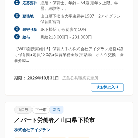
必須：保育士。年齢～64歳 定年を上限。学
応募要件
歴。経験等：。
山口県下松市大字東豊井1507ー2アイグラン
勤務地
保育園宮前
JR下松駅 から徒歩で10分
最寄り駅
月給213,000円～231,000円
給与
【WEB面接実施中!】保育大手の株式会社アイグラン運営●認
可保育園●定員130名●保育業務全般(主活動、オムツ交換、食
事介助...
期限： 2026年10月31日
- 広島公共職業安定所
★お気に入り
山口県
下松市
新着
／ パート労働者／ 山口県 下松市
株式会社アイグラン