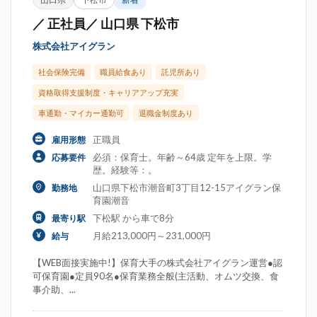
／ 正社員／ 山口県 下松市
株式会社アイグラン
社会保険完備
職員給食あり
託児所あり
資格取得支援制度・キャリアアップ充実
車通勤・マイカー通勤可
退職金制度あり
正職員
雇用形態
必須：保育士。年齢～64歳 定年を上限。学
応募要件
歴。経験等：。
山口県下松市潮音町3丁目12-15アイグラン保
勤務地
育園潮音
下松駅 から車で8分
最寄り駅
月給213,000円～231,000円
給与
【WEB面接実施中!】保育大手の株式会社アイグラン運営●認
可保育園●定員90名●保育業務全般(主活動、オムツ交換、食
事介助、...