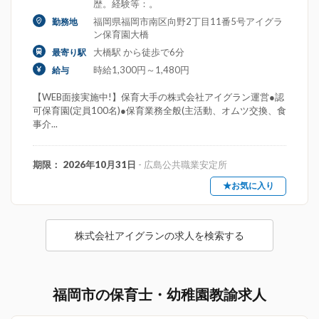
歴。経験等：。
福岡県福岡市南区向野2丁目11番5号アイグラ
勤務地
ン保育園大橋
大橋駅 から徒歩で6分
最寄り駅
時給1,300円～1,480円
給与
【WEB面接実施中!】保育大手の株式会社アイグラン運営●認
可保育園(定員100名)●保育業務全般(主活動、オムツ交換、食
事介...
期限： 2026年10月31日
- 広島公共職業安定所
★お気に入り
株式会社アイグランの求人を検索する
福岡市の保育士・幼稚園教諭求人