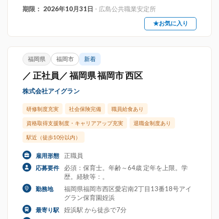
期限： 2026年10月31日
- 広島公共職業安定所
★お気に入り
福岡県
福岡市
新着
／ 正社員／ 福岡県 福岡市 西区
株式会社アイグラン
研修制度充実
社会保険完備
職員給食あり
資格取得支援制度・キャリアアップ充実
退職金制度あり
駅近（徒歩10分以内）
正職員
雇用形態
必須：保育士。年齢～64歳 定年を上限。学
応募要件
歴。経験等：。
福岡県福岡市西区愛宕南2丁目13番18号アイ
勤務地
グラン保育園姪浜
姪浜駅 から徒歩で7分
最寄り駅