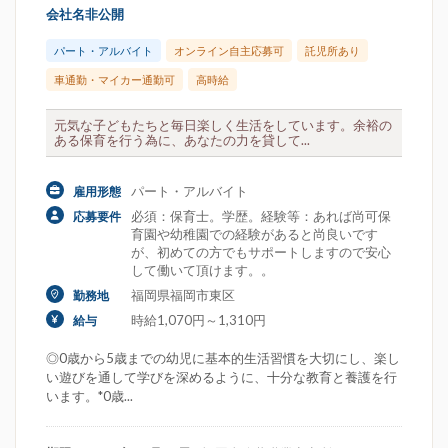
会社名非公開
パート・アルバイト
オンライン自主応募可
託児所あり
車通勤・マイカー通勤可
高時給
元気な子どもたちと毎日楽しく生活をしています。余裕の
ある保育を行う為に、あなたの力を貸して...
パート・アルバイト
雇用形態
必須：保育士。学歴。経験等：あれば尚可保
応募要件
育園や幼稚園での経験があると尚良いです
が、初めての方でもサポートしますので安心
して働いて頂けます。。
福岡県福岡市東区
勤務地
時給1,070円～1,310円
給与
◎0歳から5歳までの幼児に基本的生活習慣を大切にし、楽し
い遊びを通して学びを深めるように、十分な教育と養護を行
います。*0歳...