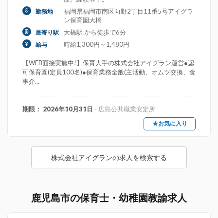
福岡県福岡市南区向野2丁目11番5号アイグラ
勤務地
ン保育園大橋
大橋駅 から徒歩で6分
最寄り駅
時給1,300円～1,480円
給与
【WEB面接実施中!】保育大手の株式会社アイグラン運営●認
可保育園(定員100名)●保育業務全般(主活動、オムツ交換、食
事介...
期限： 2026年10月31日
- 広島公共職業安定所
★お気に入り
株式会社アイグランの求人を検索する
鹿児島市の保育士・幼稚園教諭求人