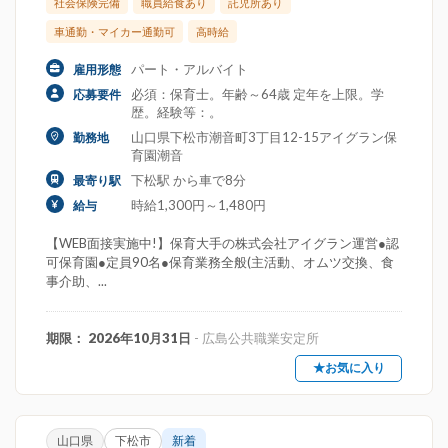
社会保険完備
職員給食あり
託児所あり
車通勤・マイカー通勤可
高時給
パート・アルバイト
雇用形態
必須：保育士。年齢～64歳 定年を上限。学
応募要件
歴。経験等：。
山口県下松市潮音町3丁目12-15アイグラン保
勤務地
育園潮音
下松駅 から車で8分
最寄り駅
時給1,300円～1,480円
給与
【WEB面接実施中!】保育大手の株式会社アイグラン運営●認
可保育園●定員90名●保育業務全般(主活動、オムツ交換、食
事介助、...
期限： 2026年10月31日
- 広島公共職業安定所
★お気に入り
山口県
下松市
新着