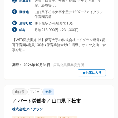
必須：保育士。年齢～64歳 定年を上限。学
応募要件
歴。経験等：。
山口県下松市大字東豊井1507ー2アイグラン
勤務地
保育園宮前
JR下松駅 から徒歩で10分
最寄り駅
月給213,000円～231,000円
給与
【WEB面接実施中!】保育大手の株式会社アイグラン運営●認
可保育園●定員130名●保育業務全般(主活動、オムツ交換、食
事介助...
期限： 2026年10月31日
- 広島公共職業安定所
★お気に入り
山口県
下松市
新着
／ パート労働者／ 山口県 下松市
株式会社アイグラン