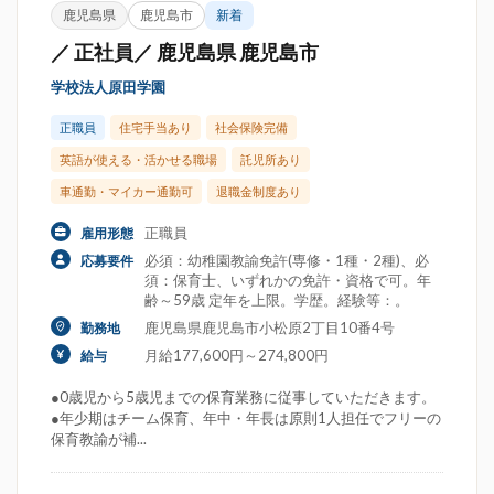
鹿児島県
鹿児島市
新着
／ 正社員／ 鹿児島県 鹿児島市
学校法人原田学園
正職員
住宅手当あり
社会保険完備
英語が使える・活かせる職場
託児所あり
車通勤・マイカー通勤可
退職金制度あり
正職員
雇用形態
必須：幼稚園教諭免許(専修・1種・2種)、必
応募要件
須：保育士、いずれかの免許・資格で可。年
齢～59歳 定年を上限。学歴。経験等：。
鹿児島県鹿児島市小松原2丁目10番4号
勤務地
月給177,600円～274,800円
給与
●0歳児から5歳児までの保育業務に従事していただきます。
●年少期はチーム保育、年中・年長は原則1人担任でフリーの
保育教諭が補...