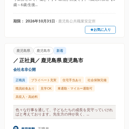
歳～6歳:生後...
期限： 2026年10月31日
- 鹿児島公共職業安定所
★お気に入り
鹿児島県
鹿児島市
新着
／ 正社員／ 鹿児島県 鹿児島市
会社名非公開
正職員
プライベート充実
住宅手当あり
社会保険完備
職員給食あり
見学OK
車通勤・マイカー通勤可
高収入・高給料
色々な行事を通して、子どもたちの成長を見守っていけれ
ばと考えております。先生方の仲が良く、...
正職員
雇用形態