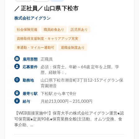
／ 正社員／ 山口県 下松市
株式会社アイグラン
社会保険完備
職員給食あり
託児所あり
資格取得支援制度・キャリアアップ充実
車通勤・マイカー通勤可
退職金制度あり
正職員
雇用形態
必須：保育士。年齢～64歳 定年を上限。学
応募要件
歴。経験等：。
山口県下松市潮音町3丁目12-15アイグラン保
勤務地
育園潮音
下松駅 から車で8分
最寄り駅
月給213,000円～231,000円
給与
【WEB面接実施中!】保育大手の株式会社アイグラン運営●認
可保育園●定員90名●保育業務全般(主活動、オムツ交換、食
事介助、...