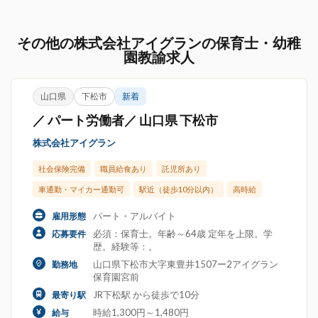
その他の株式会社アイグランの保育士・幼稚
園教諭求人
山口県
下松市
新着
／ パート労働者／ 山口県 下松市
株式会社アイグラン
社会保険完備
職員給食あり
託児所あり
車通勤・マイカー通勤可
駅近（徒歩10分以内）
高時給
パート・アルバイト
雇用形態
必須：保育士。年齢～64歳 定年を上限。学
応募要件
歴。経験等：。
山口県下松市大字東豊井1507ー2アイグラン
勤務地
保育園宮前
JR下松駅 から徒歩で10分
最寄り駅
時給1,300円～1,480円
給与