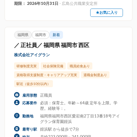
期限： 2026年10月31日
- 広島公共職業安定所
★お気に入り
福岡県
福岡市
新着
／ 正社員／ 福岡県 福岡市 西区
株式会社アイグラン
研修制度充実
社会保険完備
職員給食あり
資格取得支援制度・キャリアアップ充実
退職金制度あり
駅近（徒歩10分以内）
正職員
雇用形態
必須：保育士。年齢～64歳 定年を上限。学
応募要件
歴。経験等：。
福岡県福岡市西区愛宕南2丁目13番18号アイ
勤務地
グラン保育園姪浜
姪浜駅 から徒歩で7分
最寄り駅
月給223,000円～241,000円
給与