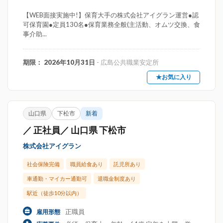
【WEB面接実施中!】保育大手の株式会社アイグラン運営●認
可保育園●定員130名●保育業務全般(主活動、オムツ交換、食
事介助...
期限： 2026年10月31日
- 広島公共職業安定所
★お気に入り
山口県
下松市
新着
／ 正社員／ 山口県 下松市
株式会社アイグラン
社会保険完備
職員給食あり
託児所あり
車通勤・マイカー通勤可
退職金制度あり
駅近（徒歩10分以内）
正職員
雇用形態