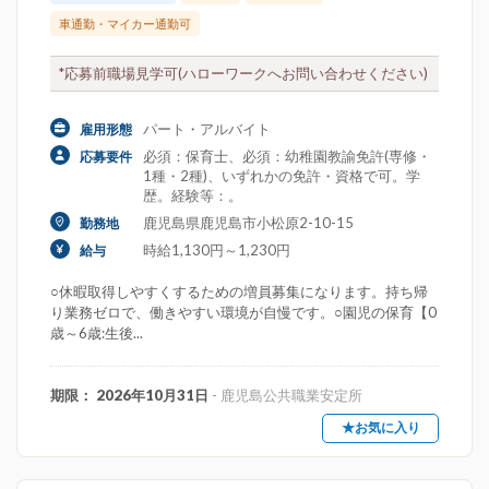
車通勤・マイカー通勤可
*応募前職場見学可(ハローワークへお問い合わせください)
パート・アルバイト
雇用形態
必須：保育士、必須：幼稚園教諭免許(専修・
応募要件
1種・2種)、いずれかの免許・資格で可。学
歴。経験等：。
鹿児島県鹿児島市小松原2-10-15
勤務地
時給1,130円～1,230円
給与
○休暇取得しやすくするための増員募集になります。持ち帰
り業務ゼロで、働きやすい環境が自慢です。○園児の保育【0
歳～6歳:生後...
期限： 2026年10月31日
- 鹿児島公共職業安定所
★お気に入り