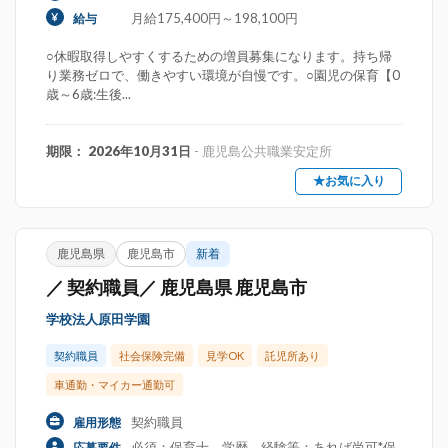
月給175,400円～198,100円
給与
○休暇取得しやすくするための増員募集になります。持ち帰
り業務ゼロで、働きやすい環境が自慢です。○園児の保育【0
歳～6歳:生後...
期限： 2026年10月31日
- 鹿児島公共職業安定所
★お気に入り
鹿児島県
鹿児島市
新着
／ 契約職員／ 鹿児島県 鹿児島市
学校法人原田学園
契約職員
社会保険完備
見学OK
託児所あり
車通勤・マイカー通勤可
契約職員
雇用形態
必須：保育士。学歴。経験等：あれば尚可*保
応募要件