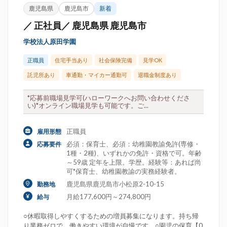
鹿児島県
鹿児島市
新着
／ 正社員／ 鹿児島県 鹿児島市
学校法人原田学園
正職員
住宅手当あり
社会保険完備
見学OK
託児所あり
車通勤・マイカー通勤可
退職金制度あり
*応募前職場見学可(ハローワークへお問い合わせくださ
い)*オンライン職場見学も可能です。ご...
正職員
雇用形態
必須：保育士、必須：幼稚園教諭免許(専修・
応募要件
1種・2種)、いずれかの免許・資格で可。年齢
～59歳 定年を上限。学歴。経験等：あれば尚
可*保育士、幼稚園教諭の実務経験者。
鹿児島県鹿児島市小松原2-10-15
勤務地
月給177,600円～274,800円
給与
○休暇取得しやすくするための増員募集になります。持ち帰
り業務ゼロで、働きやすい環境が自慢です。○園児の保育【0