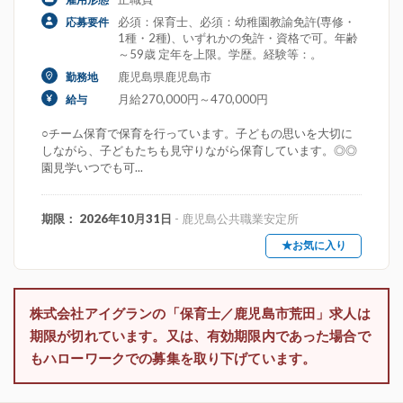
必須：保育士、必須：幼稚園教諭免許(専修・
応募要件
1種・2種)、いずれかの免許・資格で可。年齢
～59歳 定年を上限。学歴。経験等：。
鹿児島県鹿児島市
勤務地
月給270,000円～470,000円
給与
○チーム保育で保育を行っています。子どもの思いを大切に
しながら、子どもたちも見守りながら保育しています。◎◎
園見学いつでも可...
期限： 2026年10月31日
- 鹿児島公共職業安定所
★お気に入り
株式会社アイグランの「保育士／鹿児島市荒田」求人は
期限が切れています。又は、有効期限内であった場合で
もハローワークでの募集を取り下げています。