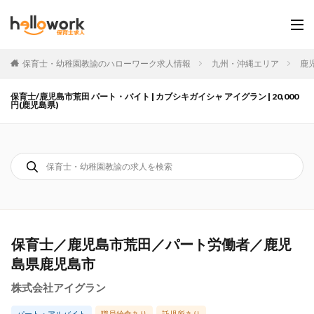
保育士・幼稚園教諭のハローワーク求人情報
九州・沖縄エリア
鹿
保育士/鹿児島市荒田 パート・バイト | カブシキガイシャ アイグラン | 20,000
円(鹿児島県)
保育士／鹿児島市荒田／パート労働者／鹿児
島県鹿児島市
株式会社アイグラン
パート・アルバイト
職員給食あり
託児所あり