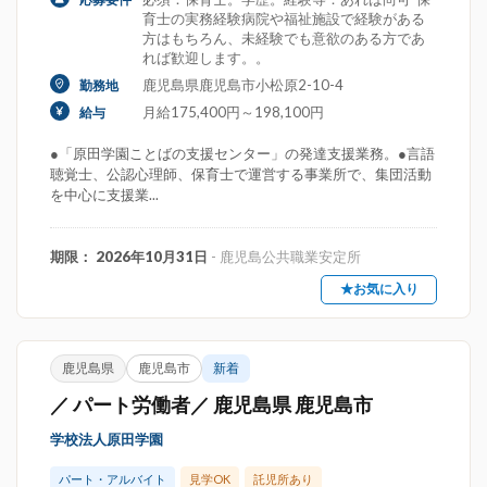
育士の実務経験病院や福祉施設で経験がある
方はもちろん、未経験でも意欲のある方であ
れば歓迎します。。
鹿児島県鹿児島市小松原2-10-4
勤務地
月給175,400円～198,100円
給与
●「原田学園ことばの支援センター」の発達支援業務。●言語
聴覚士、公認心理師、保育士で運営する事業所で、集団活動
を中心に支援業...
期限： 2026年10月31日
- 鹿児島公共職業安定所
★お気に入り
鹿児島県
鹿児島市
新着
／ パート労働者／ 鹿児島県 鹿児島市
学校法人原田学園
パート・アルバイト
見学OK
託児所あり