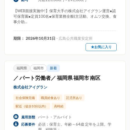
【WEB面接実施中!】保育大手の株式会社アイグラン運営●認
可保育園●定員100名●保育業務全般(主活動、オムツ交換、食
事介助...
期限： 2026年10月31日
- 広島公共職業安定所
★お気に入り
福岡県
福岡市
新着
／ パート労働者／ 福岡県 福岡市 南区
株式会社アイグラン
社会保険完備
職員給食あり
託児所あり
駅近（徒歩10分以内）
高時給
パート・アルバイト
雇用形態
必須：保育士。年齢～64歳 定年を上限。学
応募要件
歴。経験等：。