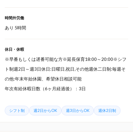
時間外労働
あり 5時間
休日・休暇
※早番もしくは遅番可能な方※延長保育18:00～20:00※シフ
ト制週2日～週3日休日:日曜日,祝日,その他週休二日制:毎週そ
の他:年末年始休園、希望休日相談可能
年次有給休暇日数（6ヶ月経過後）：3日
シフト制
週2日からOK
週3日からOK
週休2日制