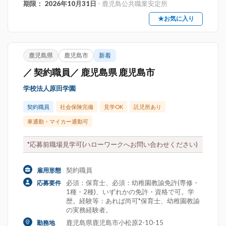
期限： 2026年10月31日
- 鹿児島公共職業安定所
★お気に入り
鹿児島県
鹿児島市
新着
／ 契約職員／ 鹿児島県 鹿児島市
学校法人原田学園
契約職員
社会保険完備
見学OK
託児所あり
車通勤・マイカー通勤可
*応募前職場見学可(ハローワークへお問い合わせください)
契約職員
雇用形態
必須：保育士、必須：幼稚園教諭免許(専修・
応募要件
1種・2種)、いずれかの免許・資格で可。学
歴。経験等：あれば尚可*保育士、幼稚園教諭
の実務経験者。
鹿児島県鹿児島市小松原2-10-15
勤務地