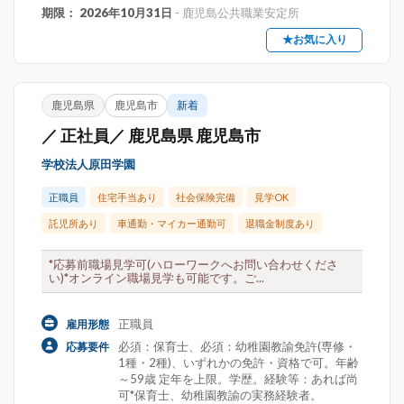
期限： 2026年10月31日
- 鹿児島公共職業安定所
★お気に入り
鹿児島県
鹿児島市
新着
／ 正社員／ 鹿児島県 鹿児島市
学校法人原田学園
正職員
住宅手当あり
社会保険完備
見学OK
託児所あり
車通勤・マイカー通勤可
退職金制度あり
*応募前職場見学可(ハローワークへお問い合わせくださ
い)*オンライン職場見学も可能です。ご...
正職員
雇用形態
必須：保育士、必須：幼稚園教諭免許(専修・
応募要件
1種・2種)、いずれかの免許・資格で可。年齢
～59歳 定年を上限。学歴。経験等：あれば尚
可*保育士、幼稚園教諭の実務経験者。