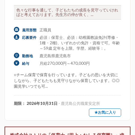
色々な行事を通して、子どもたちの成長を見守っていけれ
ばと考えております。先生方の仲が良く、...
正職員
雇用形態
必須：保育士、必須：幼稚園教諭免許(専修・
応募要件
1種・2種)、いずれかの免許・資格で可。年齢
～59歳 定年を上限。学歴。経験等：。
鹿児島県鹿児島市
勤務地
月給270,000円～470,000円
給与
○チーム保育で保育を行っています。子どもの思いを大切に
しながら、子どもたちも見守りながら保育しています。◎◎
園見学いつでも可...
期限： 2026年10月31日
- 鹿児島公共職業安定所
★お気に入り