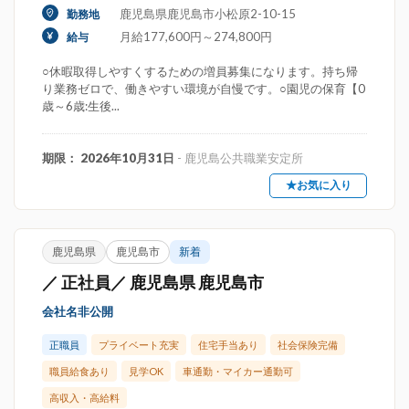
鹿児島県鹿児島市小松原2-10-15
勤務地
月給177,600円～274,800円
給与
○休暇取得しやすくするための増員募集になります。持ち帰
り業務ゼロで、働きやすい環境が自慢です。○園児の保育【0
歳～6歳:生後...
期限： 2026年10月31日
- 鹿児島公共職業安定所
★お気に入り
鹿児島県
鹿児島市
新着
／ 正社員／ 鹿児島県 鹿児島市
会社名非公開
正職員
プライベート充実
住宅手当あり
社会保険完備
職員給食あり
見学OK
車通勤・マイカー通勤可
高収入・高給料