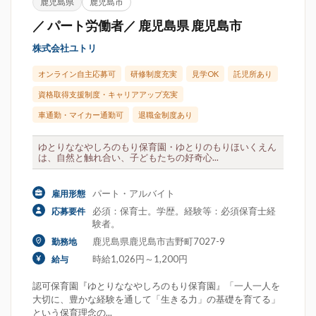
鹿児島県
鹿児島市
／ パート労働者／ 鹿児島県 鹿児島市
株式会社ユトリ
オンライン自主応募可
研修制度充実
見学OK
託児所あり
資格取得支援制度・キャリアアップ充実
車通勤・マイカー通勤可
退職金制度あり
ゆとりななやしろのもり保育園・ゆとりのもりほいくえん
は、自然と触れ合い、子どもたちの好奇心...
パート・アルバイト
雇用形態
必須：保育士。学歴。経験等：必須保育士経
応募要件
験者。
鹿児島県鹿児島市吉野町7027-9
勤務地
時給1,026円～1,200円
給与
認可保育園『ゆとりななやしろのもり保育園』「一人一人を
大切に、豊かな経験を通して「生きる力」の基礎を育てる」
という保育理念の...