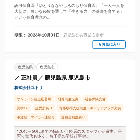
認可保育園『ゆとりななやしろのもり保育園』「一人一人を
大切に、豊かな経験を通して「生きる力」の基礎を育てる」
という保育理念の...
期限： 2026年10月31日
- 鹿児島公共職業安定所
★お気に入り
鹿児島県
鹿児島市
／ 正社員／ 鹿児島県 鹿児島市
株式会社ユトリ
オンライン自主応募可
研修制度充実
社会保険完備
見学OK
託児所あり
資格取得支援制度・キャリアアップ充実
車通勤・マイカー通勤可
退職金制度あり
*20代～60代までの幅広い年齢層のスタッフが活躍中。子
育て世代も多く、お子様の学校行事や...