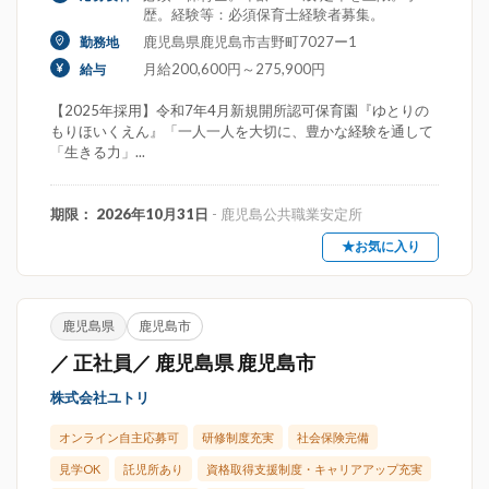
歴。経験等：必須保育士経験者募集。
鹿児島県鹿児島市吉野町7027ー1
勤務地
月給200,600円～275,900円
給与
【2025年採用】令和7年4月新規開所認可保育園『ゆとりの
もりほいくえん』「一人一人を大切に、豊かな経験を通して
「生きる力」...
期限： 2026年10月31日
- 鹿児島公共職業安定所
★お気に入り
鹿児島県
鹿児島市
／ 正社員／ 鹿児島県 鹿児島市
株式会社ユトリ
オンライン自主応募可
研修制度充実
社会保険完備
見学OK
託児所あり
資格取得支援制度・キャリアアップ充実