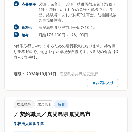
必須：保育士、必須：幼稚園教諭免許(専修・
応募要件
1種・2種)、いずれかの免許・資格で可。学
歴。経験等：あれば尚可*保育士、幼稚園教諭
の実務経験者。
鹿児島県鹿児島市小松原2-10-15
勤務地
月給175,400円～198,100円
給与
○休暇取得しやすくするための増員募集になります。持ち帰
り業務ゼロで、働きやすい環境が自慢です。○園児の保育【0
歳～6歳:生後...
期限： 2026年10月31日
- 鹿児島公共職業安定所
★お気に入り
鹿児島県
鹿児島市
新着
／ 契約職員／ 鹿児島県 鹿児島市
学校法人原田学園