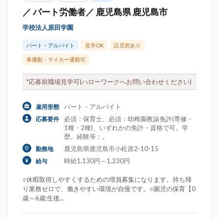
／ パート労働者／ 鹿児島県 鹿児島市
学校法人原田学園
パート・アルバイト
見学OK
託児所あり
車通勤・マイカー通勤可
*応募前職場見学可(ハローワークへお問い合わせください)
パート・アルバイト
雇用形態
必須：保育士、必須：幼稚園教諭免許(専修・
応募要件
1種・2種)、いずれかの免許・資格で可。学
歴。経験等：。
鹿児島県鹿児島市小松原2-10-15
勤務地
時給1,130円～1,230円
給与
○休暇取得しやすくするための増員募集になります。持ち帰
り業務ゼロで、働きやすい環境が自慢です。○園児の保育【0
歳～6歳:生後...