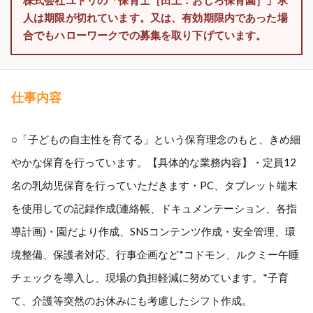
株式会社ユトリの「保育士［田上：おしろ保育園］」求
人は期限が切れています。又は、有効期限内であった場
合でもハローワークでの募集を取り下げています。
仕事内容
○「子どもの自主性を育てる」という保育理念のもと、きめ細
やかな保育を行っています。【具体的な業務内容】・定員12
名の乳幼児保育を行っていただきます・PC、タブレット端末
を使用しての記録作成(連絡帳、ドキュメンテーション、各指
導計画)・園だより作成、SNSコンテンツ作成・安全管理、環
境整備、保護者対応、行事企画など*コドモン、ルクミー午睡
チェックを導入し、現場の負担軽減に努めています。*子育
て、介護等突然のお休みにも考慮したシフト作成。