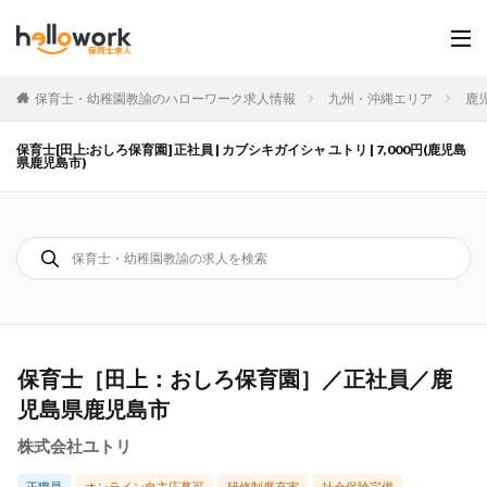
保育士・幼稚園教諭のハローワーク求人情報
九州・沖縄エリア
鹿
保育士[田上:おしろ保育園] 正社員 | カブシキガイシャ ユトリ | 7,000円(鹿児島
県鹿児島市)
保育士［田上：おしろ保育園］／正社員／鹿
児島県鹿児島市
株式会社ユトリ
正職員
オンライン自主応募可
研修制度充実
社会保険完備