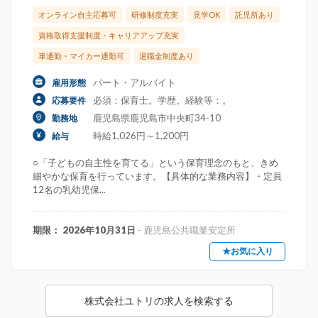
オンライン自主応募可
研修制度充実
見学OK
託児所あり
資格取得支援制度・キャリアアップ充実
車通勤・マイカー通勤可
退職金制度あり
パート・アルバイト
雇用形態
必須：保育士。学歴。経験等：。
応募要件
鹿児島県鹿児島市中央町34-10
勤務地
時給1,026円～1,200円
給与
○「子どもの自主性を育てる」という保育理念のもと、きめ
細やかな保育を行っています。【具体的な業務内容】・定員
12名の乳幼児保...
期限： 2026年10月31日
- 鹿児島公共職業安定所
★お気に入り
株式会社ユトリの求人を検索する