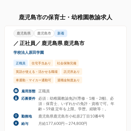
鹿児島市の保育士・幼稚園教諭求人
鹿児島県
鹿児島市
新着
／ 正社員／ 鹿児島県 鹿児島市
学校法人原田学園
正職員
住宅手当あり
社会保険完備
英語が使える・活かせる職場
託児所あり
車通勤・マイカー通勤可
退職金制度あり
正職員
雇用形態
必須：幼稚園教諭免許(専修・1種・2種)、必
応募要件
須：保育士、いずれかの免許・資格で可。年
齢～59歳 定年を上限。学歴。経験等：。
鹿児島県鹿児島市小松原2丁目10番4号
勤務地
月給177,600円～274,800円
給与