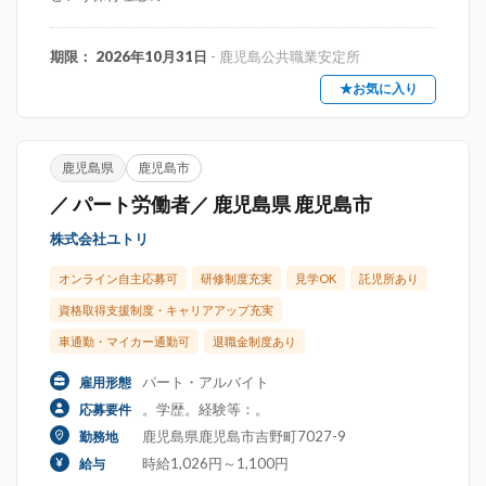
期限： 2026年10月31日
- 鹿児島公共職業安定所
★お気に入り
鹿児島県
鹿児島市
／ パート労働者／ 鹿児島県 鹿児島市
株式会社ユトリ
オンライン自主応募可
研修制度充実
見学OK
託児所あり
資格取得支援制度・キャリアアップ充実
車通勤・マイカー通勤可
退職金制度あり
パート・アルバイト
雇用形態
。学歴。経験等：。
応募要件
鹿児島県鹿児島市吉野町7027-9
勤務地
時給1,026円～1,100円
給与