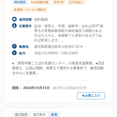
契約職員
社会保険完備
見学OK
託児所あり
車通勤・マイカー通勤可
契約職員
雇用形態
必須：保育士。学歴。経験等：あれば尚可*保
応募要件
育士の実務経験病院や福祉施設で経験がある
方はもちろん、未経験でも意欲のある方であ
れば歓迎します。。
鹿児島県鹿児島市小松原2-10-4
勤務地
月給175,400円～198,100円
給与
●「原田学園ことばの支援センター」の発達支援業務。●言語
聴覚士、公認心理師、保育士で運営する事業所で、集団活動
を中心に支援業...
期限： 2026年10月31日
- 鹿児島公共職業安定所
★お気に入り
鹿児島県
鹿児島市
新着