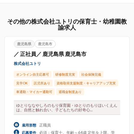
その他の株式会社ユトリの保育士・幼稚園教
諭求人
鹿児島県
鹿児島市
／ 正社員／ 鹿児島県 鹿児島市
株式会社ユトリ
オンライン自主応募可
研修制度充実
社会保険完備
見学OK
託児所あり
資格取得支援制度・キャリアアップ充実
車通勤・マイカー通勤可
退職金制度あり
ゆとりななやしろのもり保育園・ゆとりのもりほいくえん
は、自然と触れ合い、子どもたちの好奇心...
正職員
雇用形態
必須：保育士。年齢～64歳 定年を上限。学
応募要件