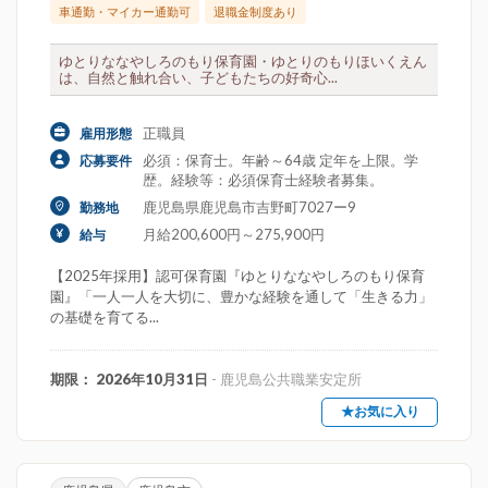
車通勤・マイカー通勤可
退職金制度あり
ゆとりななやしろのもり保育園・ゆとりのもりほいくえん
は、自然と触れ合い、子どもたちの好奇心...
正職員
雇用形態
必須：保育士。年齢～64歳 定年を上限。学
応募要件
歴。経験等：必須保育士経験者募集。
鹿児島県鹿児島市吉野町7027ー9
勤務地
月給200,600円～275,900円
給与
【2025年採用】認可保育園『ゆとりななやしろのもり保育
園』「一人一人を大切に、豊かな経験を通して「生きる力」
の基礎を育てる...
期限： 2026年10月31日
- 鹿児島公共職業安定所
★お気に入り