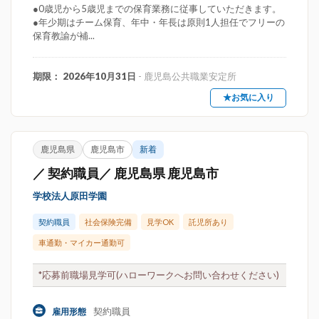
●0歳児から5歳児までの保育業務に従事していただきます。
●年少期はチーム保育、年中・年長は原則1人担任でフリーの
保育教諭が補...
期限： 2026年10月31日
- 鹿児島公共職業安定所
★お気に入り
鹿児島県
鹿児島市
新着
／ 契約職員／ 鹿児島県 鹿児島市
学校法人原田学園
契約職員
社会保険完備
見学OK
託児所あり
車通勤・マイカー通勤可
*応募前職場見学可(ハローワークへお問い合わせください)
契約職員
雇用形態