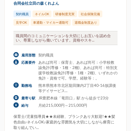
合同会社立田の森くれよん
契約職員
ネイルOK
研修制度充実
社会保険完備
見学OK
車通勤・マイカー通勤可
退職金制度あり
職員間のコミュニケーションを大切にしお互いを認め合
い、尊重しながら働いています。資格やスキ...
契約職員
雇用形態
あれば尚可：保育士、あれば尚可：小学校教
応募要件
諭免許(専修・1種・2種)、あれば尚可：特別支
援学校教諭免許(専修・1種・2種)、いずれかの
免許・資格で可。学歴。経験等：。
熊本県熊本市北区龍田陳内2丁目40-16放課後
勤務地
等デイサービス...
JR豊肥本線「竜田口」駅 から徒歩で23分
最寄り駅
月給215,000円～215,000円
給与
保育士/児童指導員★★未経験、ブランクあり大歓迎!★★髪
色自由♪ネイルOK♪家庭的な雰囲気を大切にしながら療育に
取り組んでい...