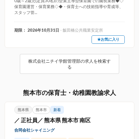
0歳～2歳児(定員30名)の企業主導型保育園での園長業務◆◇
保育園運営・保育業務◇◆・保育士への技術指導や育成等、
スタッフ管...
期限： 2026年10月31日
- 飯田橋公共職業安定所
★お気に入り
株式会社ニチイ学館管理部の求人を検索す
る
熊本市の保育士・幼稚園教諭求人
熊本県
熊本市
新着
／ 正社員／ 熊本県 熊本市 南区
合同会社シャイニング