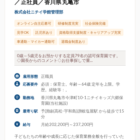
／ 正社員／ 香川県 丸亀市
株式会社ニチイ学館管理部
オンライン自主応募可
研修制度充実
社会保険完備
見学OK
託児所あり
資格取得支援制度・キャリアアップ充実
車通勤・マイカー通勤可
退職金制度あり
0歳～5歳児をお預かりする定員79名の認可保育園です。
◇園長からのコメント◇お仕事探しで重...
正職員
雇用形態
必須：保育士。年齢～64歳 定年を上限。学
応募要件
歴。経験等：。
香川県丸亀市今津町10-1ニチイキッズ六郷保
勤務地
育園(当社施設)
予讃線(高松-宇和島)讃岐塩屋駅 から徒歩で15
最寄り駅
分
月給202,200円～237,200円
給与
子どもたちの年齢や成長に応じた保育業務全般を行っていた