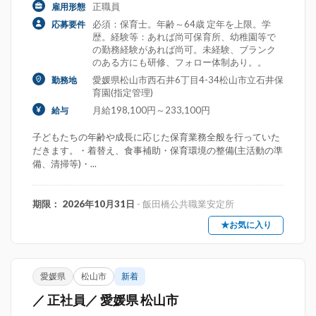
正職員
雇用形態
必須：保育士。年齢～64歳 定年を上限。学
応募要件
歴。経験等：あれば尚可保育所、幼稚園等で
の勤務経験があれば尚可。未経験、ブランク
のある方にも研修、フォロー体制あり。。
愛媛県松山市西石井6丁目4-34松山市立石井保
勤務地
育園(指定管理)
月給198,100円～233,100円
給与
子どもたちの年齢や成長に応じた保育業務全般を行っていた
だきます。・着替え、食事補助・保育環境の整備(主活動の準
備、清掃等)・...
期限： 2026年10月31日
- 飯田橋公共職業安定所
★お気に入り
愛媛県
松山市
新着
／ 正社員／ 愛媛県 松山市