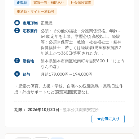
正職員
家賃手当・補助あり
社会保険完備
車通勤・マイカー通勤可
正職員
雇用形態
必須：その他の福祉・介護関係資格。年齢～
応募要件
64歳 定年を上限。学歴必須 高校以上。経験
等：必須※保育士・教諭・社会福祉士・精神
保健福祉士、若しくは経験者(児童福祉施設2
年以上かつ360日従事)された方。。
熊本県熊本市南区城南町今吉野600-1「じょう
勤務地
なんの森」
月給179,000円～194,000円
給与
・児童の保育、支援・学校、自宅への送迎業務・業務日誌作
成・外出サポートなど(変更範囲)変更なし
期限： 2026年10月31日
- 熊本公共職業安定所
★お気に入り