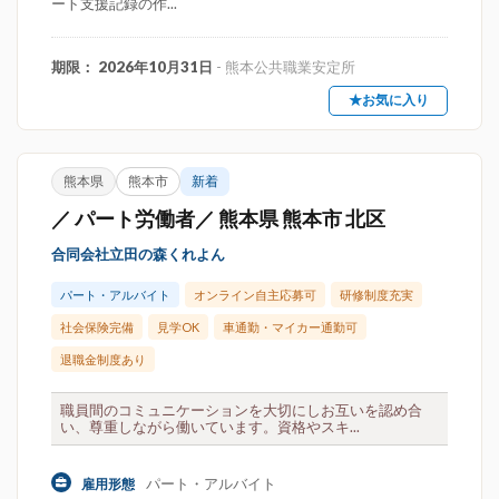
ート支援記録の作...
期限： 2026年10月31日
- 熊本公共職業安定所
★お気に入り
熊本県
熊本市
新着
／ パート労働者／ 熊本県 熊本市 北区
合同会社立田の森くれよん
パート・アルバイト
オンライン自主応募可
研修制度充実
社会保険完備
見学OK
車通勤・マイカー通勤可
退職金制度あり
職員間のコミュニケーションを大切にしお互いを認め合
い、尊重しながら働いています。資格やスキ...
パート・アルバイト
雇用形態