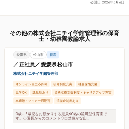
公開日:
2026年5月6日
その他の株式会社ニチイ学館管理部の保育
士・幼稚園教諭求人
愛媛県
松山市
新着
／ 正社員／ 愛媛県 松山市
株式会社ニチイ学館管理部
オンライン自主応募可
研修制度充実
社会保険完備
見学OK
託児所あり
資格取得支援制度・キャリアアップ充実
車通勤・マイカー通勤可
退職金制度あり
0歳～5歳児をお預かりする定員60名の認可型保育園で
す。◇園長からのコメント◇自然豊かな山...