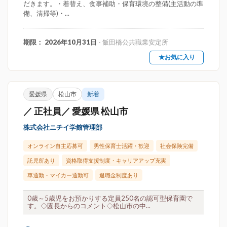
だきます。・着替え、食事補助・保育環境の整備(主活動の準
備、清掃等)・...
期限： 2026年10月31日
- 飯田橋公共職業安定所
★お気に入り
愛媛県
松山市
新着
／ 正社員／ 愛媛県 松山市
株式会社ニチイ学館管理部
オンライン自主応募可
男性保育士活躍・歓迎
社会保険完備
託児所あり
資格取得支援制度・キャリアアップ充実
車通勤・マイカー通勤可
退職金制度あり
0歳～5歳児をお預かりする定員250名の認可型保育園で
す。◇園長からのコメント◇松山市の中...