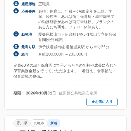
正職員
雇用形態
必須：保育士。年齢～64歳 定年を上限。学
応募要件
歴。経験等：あれば尚可保育所・幼稚園等で
の勤務経験があれば尚可未経験、ブランクの
ある方にも研修、フォロー体制あり。
愛媛県松山市下伊台町1493-1松山市立伊台保
勤務地
育園(受託施設)
伊予鉄道城南線 道後温泉駅 から車で25分
最寄り駅
月給200,000円～235,000円
給与
定員60名の認可保育園にて子どもたちの年齢や成長に応じた
保育業務全般を行っていただきます。・着替え、食事補助・
保育環境の整備...
期限： 2026年10月31日
- 飯田橋公共職業安定所
★お気に入り
香川県
丸亀市
新着