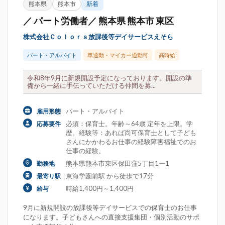
熊本県
熊本市
新着
／ パート労働者／ 熊本県 熊本市 東区
株式会社Ｃｏｌｏｒｓ放課後等デイサービスえそら
パート・アルバイト
車通勤・マイカー通勤可
高時給
令和8年9月に新規開設予定になっております。開設の準
備から一緒に手伝っていただける仲間を募...
パート・アルバイト
雇用形態
必須：保育士。年齢～64歳 定年を上限。学
応募要件
歴。経験等：あれば尚可保育士として子ども
さんにかかわるお仕事の経験障害福祉でのお
仕事の経験。
熊本県熊本市東区保田窪5丁目1ー1
勤務地
東海学園前駅 から徒歩で17分
最寄り駅
時給1,400円～1,400円
給与
9月に新規開設の放課後等デイサービスでの保育士のお仕事
になります。子どもさんへの直接支援集団・個別活動のサポ