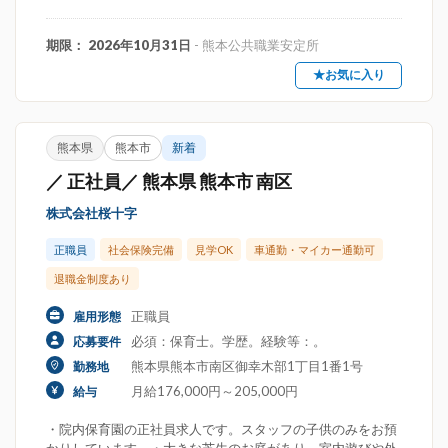
期限： 2026年10月31日
- 熊本公共職業安定所
★お気に入り
熊本県
熊本市
新着
／ 正社員／ 熊本県 熊本市 南区
株式会社桜十字
正職員
社会保険完備
見学OK
車通勤・マイカー通勤可
退職金制度あり
正職員
雇用形態
必須：保育士。学歴。経験等：。
応募要件
熊本県熊本市南区御幸木部1丁目1番1号
勤務地
月給176,000円～205,000円
給与
・院内保育園の正社員求人です。スタッフの子供のみをお預