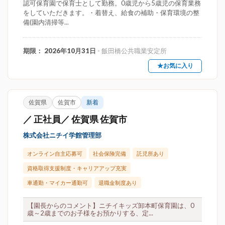
認可保育園で保育士として勤務。0歳児から5歳児の保育業務
をしていただきます。・着替え、給食の補助・保育環境の整
備(園内清掃等...
期限： 2026年10月31日
- 飯田橋公共職業安定所
★お気に入り
佐賀県
佐賀市
新着
／ 正社員／ 佐賀県 佐賀市
株式会社ニチイ学館管理部
オンライン自主応募可
社会保険完備
託児所あり
資格取得支援制度・キャリアアップ充実
車通勤・マイカー通勤可
退職金制度あり
【園長からのコメント】ニチイキッズ卸本町保育園は、0
歳～2歳までのお子様をお預かりする、定...