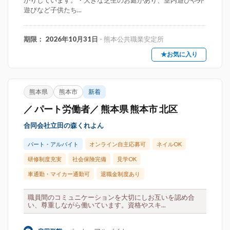
かりしています。・大きな芝生のお庭があり、室内遊びや外
遊びなど子供たち...
期限： 2026年10月31日
- 熊本公共職業安定所
★お気に入り
熊本県
熊本市
新着
／ パート労働者／ 熊本県 熊本市 北区
合同会社立田の森くれよん
パート・アルバイト
オンライン自主応募可
ネイルOK
研修制度充実
社会保険完備
見学OK
車通勤・マイカー通勤可
退職金制度あり
職員間のコミュニケーションを大切にしお互いを認め合
い、尊重しながら働いています。資格やスキ...