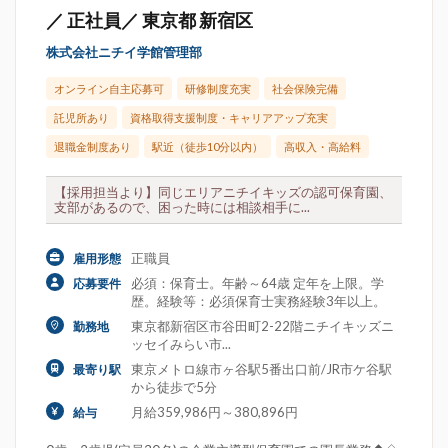
／ 正社員／ 東京都 新宿区
株式会社ニチイ学館管理部
オンライン自主応募可
研修制度充実
社会保険完備
託児所あり
資格取得支援制度・キャリアアップ充実
退職金制度あり
駅近（徒歩10分以内）
高収入・高給料
【採用担当より】同じエリアニチイキッズの認可保育園、
支部があるので、困った時には相談相手に...
正職員
雇用形態
必須：保育士。年齢～64歳 定年を上限。学
応募要件
歴。経験等：必須保育士実務経験3年以上。
東京都新宿区市谷田町2-22階ニチイキッズニ
勤務地
ッセイみらい市...
東京メトロ線市ヶ谷駅5番出口前/JR市ケ谷駅
最寄り駅
から徒歩で5分
月給359,986円～380,896円
給与