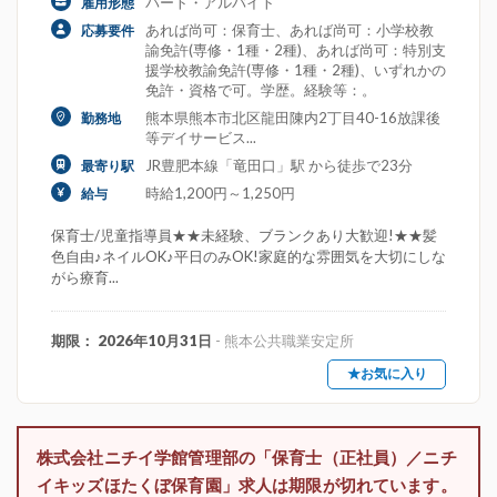
パート・アルバイト
雇用形態
あれば尚可：保育士、あれば尚可：小学校教
応募要件
諭免許(専修・1種・2種)、あれば尚可：特別支
援学校教諭免許(専修・1種・2種)、いずれかの
免許・資格で可。学歴。経験等：。
熊本県熊本市北区龍田陳内2丁目40-16放課後
勤務地
等デイサービス...
JR豊肥本線「竜田口」駅 から徒歩で23分
最寄り駅
時給1,200円～1,250円
給与
保育士/児童指導員★★未経験、ブランクあり大歓迎!★★髪
色自由♪ネイルOK♪平日のみOK!家庭的な雰囲気を大切にしな
がら療育...
期限： 2026年10月31日
- 熊本公共職業安定所
★お気に入り
株式会社ニチイ学館管理部の「保育士（正社員）／ニチ
イキッズほたくぼ保育園」求人は期限が切れています。