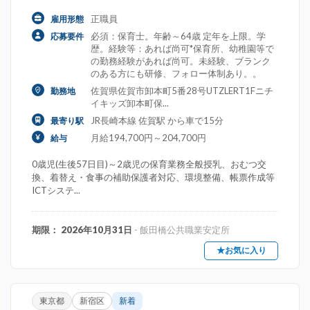
正職員
雇用形態
必須：保育士。年齢～64歳 定年を上限。学
応募要件
歴。経験等：あれば尚可*保育所、幼稚園等で
の勤務経験があれば尚可。未経験、ブランク
のある方にも研修、フォロー体制あり。。
佐賀県佐賀市卸本町5番28号UTZLERT1Fニチ
勤務地
イキッズ卸本町保...
JR長崎本線 佐賀駅 から車で15分
最寄り駅
月給194,700円～204,700円
給与
0歳児(生後57日目)～2歳児の保育業務全般授乳、おむつ交
換、着替え・食事の補助保護者対応、環境整備、帳票作成等
ICTシステ...
期限： 2026年10月31日
- 飯田橋公共職業安定所
★お気に入り
東京都
新宿区
新着