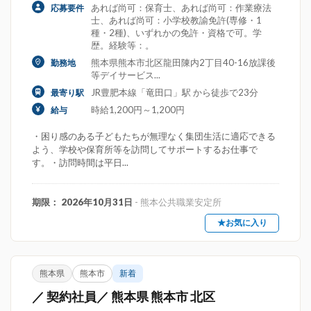
あれば尚可：保育士、あれば尚可：作業療法
応募要件
士、あれば尚可：小学校教諭免許(専修・1
種・2種)、いずれかの免許・資格で可。学
歴。経験等：。
熊本県熊本市北区龍田陳内2丁目40-16放課後
勤務地
等デイサービス...
JR豊肥本線「竜田口」駅 から徒歩で23分
最寄り駅
時給1,200円～1,200円
給与
・困り感のある子どもたちが無理なく集団生活に適応できる
よう、学校や保育所等を訪問してサポートするお仕事で
す。・訪問時間は平日...
期限： 2026年10月31日
- 熊本公共職業安定所
★お気に入り
熊本県
熊本市
新着
／ 契約社員／ 熊本県 熊本市 北区