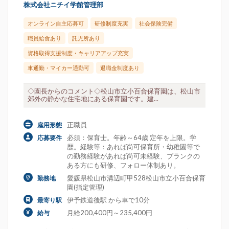
株式会社ニチイ学館管理部
オンライン自主応募可
研修制度充実
社会保険完備
職員給食あり
託児所あり
資格取得支援制度・キャリアアップ充実
車通勤・マイカー通勤可
退職金制度あり
◇園長からのコメント◇松山市立小百合保育園は、松山市
郊外の静かな住宅地にある保育園です。建...
正職員
雇用形態
必須：保育士。年齢～64歳 定年を上限。学
応募要件
歴。経験等：あれば尚可保育所・幼稚園等で
の勤務経験があれば尚可未経験、ブランクの
ある方にも研修、フォロー体制あり。
愛媛県松山市溝辺町甲528松山市立小百合保育
勤務地
園(指定管理)
伊予鉄道後駅 から車で10分
最寄り駅
月給200,400円～235,400円
給与