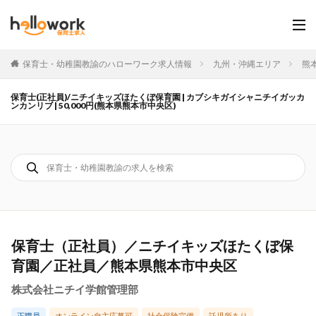
保育士・幼稚園教諭のハローワーク求人情報
九州・沖縄エリア
熊
保育士(正社員)/ニチイキッズほたくぼ保育園 | カブシキガイシャニチイガッカ
ンカンリブ | 50,000円(熊本県熊本市中央区)
保育士（正社員）／ニチイキッズほたくぼ保
育園／正社員／熊本県熊本市中央区
株式会社ニチイ学館管理部
正職員
オンライン自主応募可
社会保険完備
託児所あり