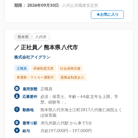
期限： 2026年09月30日
- 八代公共職業安定所
★お気に入り
熊本県
八代市
／ 正社員／ 熊本県 八代市
株式会社アイグラン
正職員
研修制度充実
社会保険完備
車通勤・マイカー通勤可
退職金制度あり
正職員
雇用形態
必須：保育士。年齢～64歳 定年を上限。学
応募要件
歴。経験等：。
熊本県八代市海士江町2817八代敬仁病院えく
勤務地
ぼ保育園
JR九州新八代駅 から車で5分
最寄り駅
月給197,000円～197,000円
給与