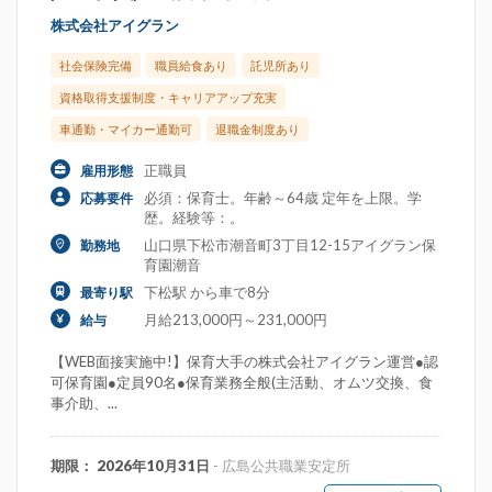
株式会社アイグラン
社会保険完備
職員給食あり
託児所あり
資格取得支援制度・キャリアアップ充実
車通勤・マイカー通勤可
退職金制度あり
正職員
雇用形態
必須：保育士。年齢～64歳 定年を上限。学
応募要件
歴。経験等：。
山口県下松市潮音町3丁目12-15アイグラン保
勤務地
育園潮音
下松駅 から車で8分
最寄り駅
月給213,000円～231,000円
給与
【WEB面接実施中!】保育大手の株式会社アイグラン運営●認
可保育園●定員90名●保育業務全般(主活動、オムツ交換、食
事介助、...
期限： 2026年10月31日
- 広島公共職業安定所