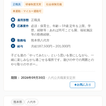
正職員
研修制度充実
社会保険完備
車通勤・マイカー通勤可
正職員
雇用形態
必須：保育士。年齢～59歳 定年を上限。学
応募要件
歴。経験等：あれば尚可こども園、福祉施設
等の勤務経験。
熊本県八代市
勤務地
月給187,500円～201,000円
給与
子ども達の「やってみたい」という思いを形にしながら、一
緒に楽しみながら過ごせる場所です。遊びの中での周囲との
やり取りのサポー...
期限： 2026年09月30日
- 八代公共職業安定所
★お気に入り
熊本県
八代市