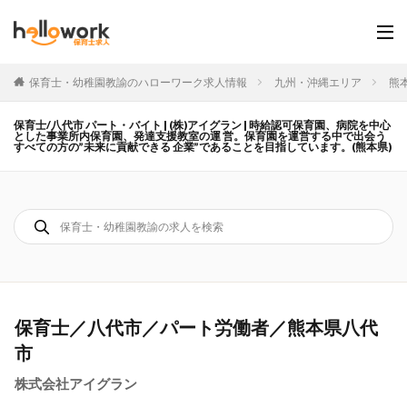
保育士・幼稚園教諭のハローワーク求人情報
九州・沖縄エリア
熊
保育士/八代市 パート・バイト | (株)アイグラン | 時給認可保育園、病院を中心
とした事業所内保育園、発達支援教室の運 営。保育園を運営する中で出会う
すべての方の”未来に貢献できる 企業”であることを目指しています。(熊本県)
保育士／八代市／パート労働者／熊本県八代
市
株式会社アイグラン