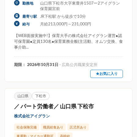
山口県下松市大字東豊井1507ー2アイグラン
勤務地
保育園宮前
JR下松駅 から徒歩で10分
最寄り駅
月給213,000円～231,000円
給与
【WEB面接実施中!】保育大手の株式会社アイグラン運営●認
可保育園●定員130名●保育業務全般(主活動、オムツ交換、食
事介助...
期限： 2026年10月31日
- 広島公共職業安定所
★お気に入り
山口県
下松市
／ パート労働者／ 山口県 下松市
株式会社アイグラン
社会保険完備
職員給食あり
託児所あり
車通勤・マイカー通勤可
高時給