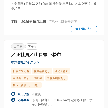
可保育園●定員130名●保育業務全般(主活動、オムツ交換、食
事介助...
期限： 2026年10月31日
- 広島公共職業安定所
★お気に入り
山口県
下松市
／ 正社員／ 山口県 下松市
株式会社アイグラン
社会保険完備
職員給食あり
託児所あり
車通勤・マイカー通勤可
退職金制度あり
駅近（徒歩10分以内）
正職員
雇用形態
必須：保育士。年齢～64歳 定年を上限。学
応募要件
歴。経験等：。