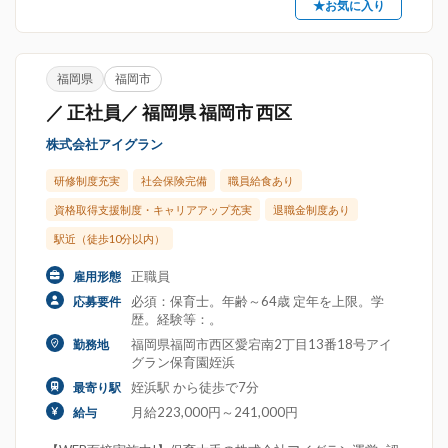
★お気に入り
福岡県
福岡市
／ 正社員／ 福岡県 福岡市 西区
株式会社アイグラン
研修制度充実
社会保険完備
職員給食あり
資格取得支援制度・キャリアアップ充実
退職金制度あり
駅近（徒歩10分以内）
正職員
雇用形態
必須：保育士。年齢～64歳 定年を上限。学
応募要件
歴。経験等：。
福岡県福岡市西区愛宕南2丁目13番18号アイ
勤務地
グラン保育園姪浜
姪浜駅 から徒歩で7分
最寄り駅
月給223,000円～241,000円
給与