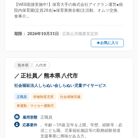
【WEB面接実施中!】保育大手の株式会社アイグラン運営●病
院内保育園(定員28名)●保育業務全般(主活動、オムツ交換、
食事介...
期限： 2026年10月31日
- 広島公共職業安定所
★お気に入り
熊本県
八代市
／ 正社員／ 熊本県 八代市
社会福祉法人しらぬい会しらぬい児童デイサービス
正職員
研修制度充実
社会保険完備
車通勤・マイカー通勤可
正職員
雇用形態
。年齢～59歳 定年を上限。学歴。経験等：必
応募要件
須こども園、児童福祉施設等の勤務経験発達
支援事業に興味がある方。