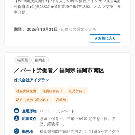
【WEB面接実施中!】保育大手の株式会社アイグラン運営●認
可保育園●定員100名●保育業務全般(主活動、オムツ交換、食
事介助...
期限： 2026年10月31日
- 広島公共職業安定所
★お気に入り
福岡県
福岡市
／ パート労働者／ 福岡県 福岡市 南区
株式会社アイグラン
社会保険完備
職員給食あり
託児所あり
駅近（徒歩10分以内）
高時給
パート・アルバイト
雇用形態
必須：保育士。年齢～64歳 定年を上限。学
応募要件
歴。経験等：。
福岡県福岡市南区向野2丁目11番5号アイグラ
勤務地