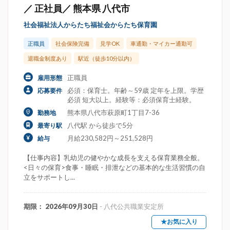
／ 正社員／ 熊本県 八代市
社会福祉法人からたち福祉会からたち保育園
正職員
社会保険完備
見学OK
車通勤・マイカー通勤可
退職金制度あり
駅近（徒歩10分以内）
正職員
雇用形態
必須：保育士。年齢～59歳 定年を上限。学歴
応募要件
必須 短大以上。経験等：必須保育士経験。
熊本県八代市萩原町1丁目7-36
勤務地
八代駅 から徒歩で5分
最寄り駅
月給230,582円～251,528円
給与
【仕事内容】乳幼児の健やかな成長を支える保育業務全般。
<日々の保育>食事・睡眠・排泄などの基本的な生活習慣の自
立をサポートし...
期限： 2026年09月30日
- 八代公共職業安定所
★お気に入り