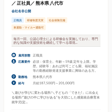
／ 正社員／ 熊本県 八代市
会社名非公開
正職員
研修制度充実
社会保険完備
車通勤・マイカー通勤可
毎月一回、公認心理士による研修会を実施しており、専門
的な知識や支援技術を継続して学べる環境...
正職員
雇用形態
必須：保育士。年齢～59歳 定年を上限。学
応募要件
歴。経験等：あれば尚可こども園、福祉施設
等の勤務経験発達支援事業に興味のある方。
熊本県八代市
勤務地
月給187,500円～201,000円
給与
＼遊びが学びに変わる場所/＼子どもの「できた!」に出会え
る場所/“遊びの中に学びがある”を大切にした感覚統合療育未
就学児(定...