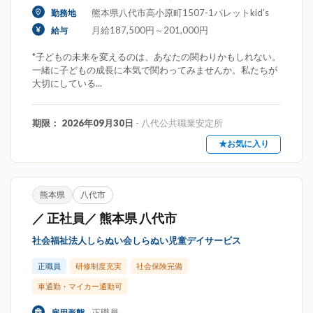
熊本県八代市高小原町1507-1パレットkid’s
勤務地
月給187,500円～201,000円
給与
*子どもの未来を変えるのは、あなたの関わりかもしれない。
一緒に子どもの成長に本気で関わってみませんか。私たちが
大切にしている...
期限： 2026年09月30日
- 八代公共職業安定所
★お気に入り
熊本県
八代市
／ 正社員／ 熊本県 八代市
社会福祉法人しらぬい会しらぬい児童デイサービス
正職員
研修制度充実
社会保険完備
車通勤・マイカー通勤可
正職員
雇用形態