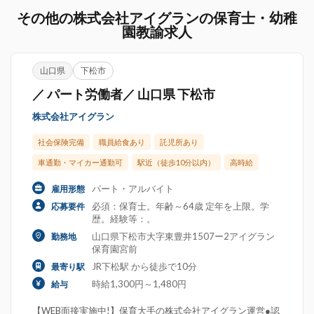
その他の株式会社アイグランの保育士・幼稚
園教諭求人
山口県
下松市
／ パート労働者／ 山口県 下松市
株式会社アイグラン
社会保険完備
職員給食あり
託児所あり
車通勤・マイカー通勤可
駅近（徒歩10分以内）
高時給
パート・アルバイト
雇用形態
必須：保育士。年齢～64歳 定年を上限。学
応募要件
歴。経験等：。
山口県下松市大字東豊井1507ー2アイグラン
勤務地
保育園宮前
JR下松駅 から徒歩で10分
最寄り駅
時給1,300円～1,480円
給与
【WEB面接実施中!】保育大手の株式会社アイグラン運営●認