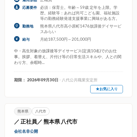
必須：保育士。年齢～59歳 定年を上限。学
応募要件
歴。経験等：あれば尚可こども園、福祉施設
等の勤務経験発達支援事業に興味がある方。
熊本県八代市高小原町1476放課後デイサービ
勤務地
スみらい
月給187,500円～201,000円
給与
中・高生対象の放課後等デイサービス(定員10名)でのお仕
事。挨拶、着替え、片付け等の日常生活スキルや、人との関
わり方、余暇時...
期限： 2026年09月30日
- 八代公共職業安定所
★お気に入り
熊本県
八代市
／ 正社員／ 熊本県 八代市
会社名非公開