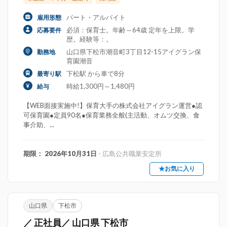
パート・アルバイト
雇用形態
必須：保育士。年齢～64歳 定年を上限。学
応募要件
歴。経験等：。
山口県下松市潮音町3丁目12-15アイグラン保
勤務地
育園潮音
下松駅 から車で8分
最寄り駅
時給1,300円～1,480円
給与
【WEB面接実施中!】保育大手の株式会社アイグラン運営●認
可保育園●定員90名●保育業務全般(主活動、オムツ交換、食
事介助、...
期限： 2026年10月31日
- 広島公共職業安定所
★お気に入り
山口県
下松市
／ 正社員／ 山口県 下松市