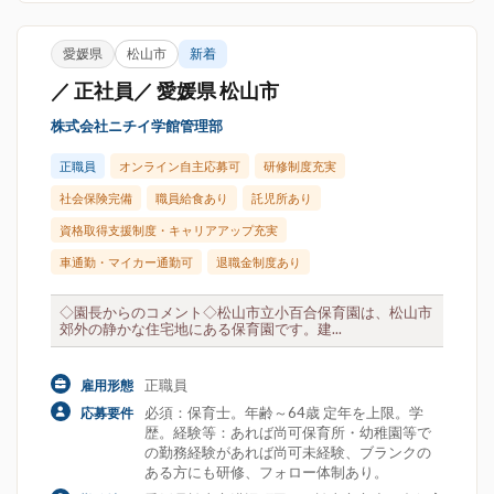
愛媛県
松山市
新着
／ 正社員／ 愛媛県 松山市
株式会社ニチイ学館管理部
正職員
オンライン自主応募可
研修制度充実
社会保険完備
職員給食あり
託児所あり
資格取得支援制度・キャリアアップ充実
車通勤・マイカー通勤可
退職金制度あり
◇園長からのコメント◇松山市立小百合保育園は、松山市
郊外の静かな住宅地にある保育園です。建...
正職員
雇用形態
必須：保育士。年齢～64歳 定年を上限。学
応募要件
歴。経験等：あれば尚可保育所・幼稚園等で
の勤務経験があれば尚可未経験、ブランクの
ある方にも研修、フォロー体制あり。