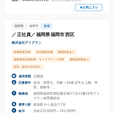
★お気に入り
福岡県
福岡市
新着
／ 正社員／ 福岡県 福岡市 西区
株式会社アイグラン
研修制度充実
社会保険完備
職員給食あり
資格取得支援制度・キャリアアップ充実
退職金制度あり
駅近（徒歩10分以内）
正職員
雇用形態
必須：保育士。年齢～64歳 定年を上限。学
応募要件
歴。経験等：。
福岡県福岡市西区愛宕南2丁目13番18号アイ
勤務地
グラン保育園姪浜
姪浜駅 から徒歩で7分
最寄り駅
月給223,000円～241,000円
給与