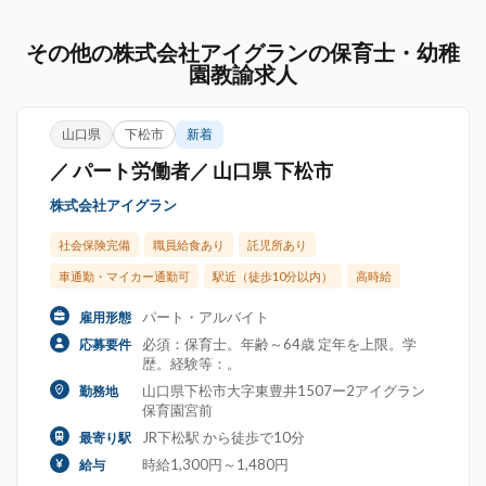
その他の株式会社アイグランの保育士・幼稚
園教諭求人
山口県
下松市
新着
／ パート労働者／ 山口県 下松市
株式会社アイグラン
社会保険完備
職員給食あり
託児所あり
車通勤・マイカー通勤可
駅近（徒歩10分以内）
高時給
パート・アルバイト
雇用形態
必須：保育士。年齢～64歳 定年を上限。学
応募要件
歴。経験等：。
山口県下松市大字東豊井1507ー2アイグラン
勤務地
保育園宮前
JR下松駅 から徒歩で10分
最寄り駅
時給1,300円～1,480円
給与