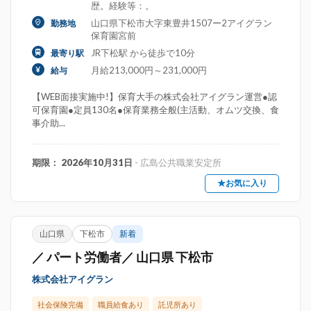
歴。経験等：。
山口県下松市大字東豊井1507ー2アイグラン
勤務地
保育園宮前
JR下松駅 から徒歩で10分
最寄り駅
月給213,000円～231,000円
給与
【WEB面接実施中!】保育大手の株式会社アイグラン運営●認
可保育園●定員130名●保育業務全般(主活動、オムツ交換、食
事介助...
期限： 2026年10月31日
- 広島公共職業安定所
★お気に入り
山口県
下松市
新着
／ パート労働者／ 山口県 下松市
株式会社アイグラン
社会保険完備
職員給食あり
託児所あり