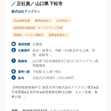
／ 正社員／ 山口県 下松市
株式会社アイグラン
社会保険完備
職員給食あり
託児所あり
資格取得支援制度・キャリアアップ充実
車通勤・マイカー通勤可
退職金制度あり
正職員
雇用形態
必須：保育士。年齢～64歳 定年を上限。学
応募要件
歴。経験等：。
山口県下松市潮音町3丁目12-15アイグラン保
勤務地
育園潮音
下松駅 から車で8分
最寄り駅
月給213,000円～231,000円
給与
【WEB面接実施中!】保育大手の株式会社アイグラン運営●認
可保育園●定員90名●保育業務全般(主活動、オムツ交換、食
事介助、...
期限： 2026年10月31日
- 広島公共職業安定所