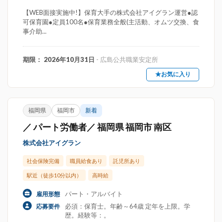
【WEB面接実施中!】保育大手の株式会社アイグラン運営●認
可保育園●定員100名●保育業務全般(主活動、オムツ交換、食
事介助...
期限： 2026年10月31日
- 広島公共職業安定所
★お気に入り
福岡県
福岡市
新着
／ パート労働者／ 福岡県 福岡市 南区
株式会社アイグラン
社会保険完備
職員給食あり
託児所あり
駅近（徒歩10分以内）
高時給
パート・アルバイト
雇用形態
必須：保育士。年齢～64歳 定年を上限。学
応募要件
歴。経験等：。