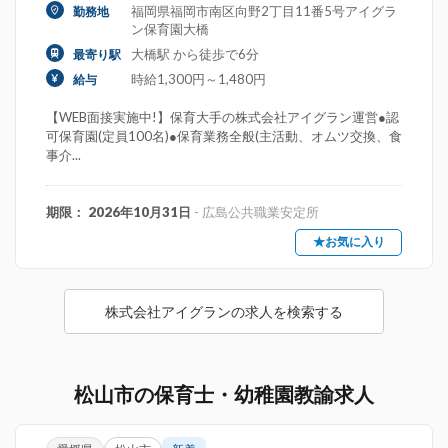
福岡県福岡市南区向野2丁目11番5号アイグラ
勤務地
ン保育園大橋
大橋駅 から徒歩で6分
最寄り駅
時給1,300円～1,480円
給与
【WEB面接実施中!】保育大手の株式会社アイグラン運営●認
可保育園(定員100名)●保育業務全般(主活動、オムツ交換、食
事介...
期限： 2026年10月31日
- 広島公共職業安定所
★お気に入り
株式会社アイグランの求人を検索する
松山市の保育士・幼稚園教諭求人