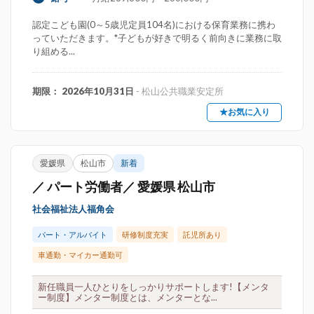
認定こども園(0～5歳児定員104名)における保育業務に携わ
っていただきます。*子どもが好きで明るく前向きに業務に取
り組める...
期限： 2026年10月31日
- 松山公共職業安定所
★お気に入り
愛媛県
松山市
新着
／ パート労働者／ 愛媛県 松山市
社会福祉法人福角会
パート・アルバイト
研修制度充実
託児所あり
車通勤・マイカー通勤可
新任職員一人ひとりをしっかりサポートします!【メンタ
ー制度】メンター制度とは、メンターとな...