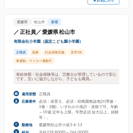
★お気に入り
愛媛県
松山市
新着
／ 正社員／ 愛媛県 松山市
有限会社小羊園（認定こども園小羊園）
正職員
急募
社会保険完備
見学OK
車通勤・マイカー通勤可
有給休暇・社会保険等は、労務士が管理しているので安心
です。互いに協力しながら、子どもも職員...
正職員
雇用形態
必須：保育士、必須：幼稚園教諭免許(専修・
応募要件
1種・2種)、いずれかの免許・資格で可。年齢
～59歳 定年を上限。学歴必須 短大以上。経験
等：。
愛媛県松山市小坂3-6-13
勤務地
月給239,800円～266,000円
給与