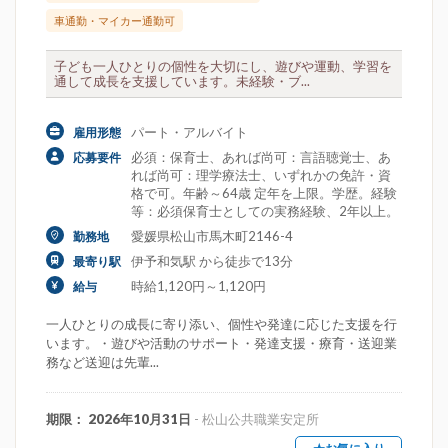
車通勤・マイカー通勤可
子ども一人ひとりの個性を大切にし、遊びや運動、学習を
通して成長を支援しています。未経験・ブ...
パート・アルバイト
雇用形態
必須：保育士、あれば尚可：言語聴覚士、あ
応募要件
れば尚可：理学療法士、いずれかの免許・資
格で可。年齢～64歳 定年を上限。学歴。経験
等：必須保育士としての実務経験、2年以上。
愛媛県松山市馬木町2146-4
勤務地
伊予和気駅 から徒歩で13分
最寄り駅
時給1,120円～1,120円
給与
一人ひとりの成長に寄り添い、個性や発達に応じた支援を行
います。・遊びや活動のサポート・発達支援・療育・送迎業
務など送迎は先輩...
期限： 2026年10月31日
- 松山公共職業安定所