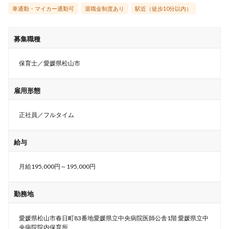
車通勤・マイカー通勤可
退職金制度あり
駅近（徒歩10分以内）
募集職種
保育士／愛媛県松山市
雇用形態
正社員／フルタイム
給与
月給195,000円～195,000円
勤務地
愛媛県松山市春日町83番地愛媛県立中央病院医師公舎1階 愛媛県立中
央病院院内保育所