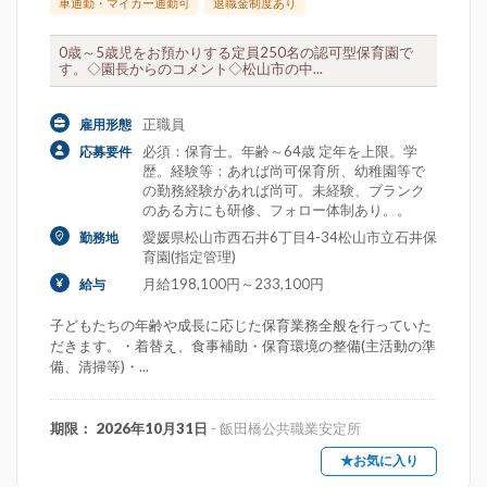
車通勤・マイカー通勤可
退職金制度あり
0歳～5歳児をお預かりする定員250名の認可型保育園で
す。◇園長からのコメント◇松山市の中...
正職員
雇用形態
必須：保育士。年齢～64歳 定年を上限。学
応募要件
歴。経験等：あれば尚可保育所、幼稚園等で
の勤務経験があれば尚可。未経験、ブランク
のある方にも研修、フォロー体制あり。。
愛媛県松山市西石井6丁目4-34松山市立石井保
勤務地
育園(指定管理)
月給198,100円～233,100円
給与
子どもたちの年齢や成長に応じた保育業務全般を行っていた
だきます。・着替え、食事補助・保育環境の整備(主活動の準
備、清掃等)・...
期限： 2026年10月31日
- 飯田橋公共職業安定所
★お気に入り