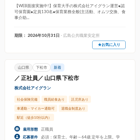
【WEB面接実施中!】保育大手の株式会社アイグラン運営●認
可保育園●定員130名●保育業務全般(主活動、オムツ交換、食
事介助...
期限： 2026年10月31日
- 広島公共職業安定所
★お気に入り
山口県
下松市
新着
／ 正社員／ 山口県 下松市
株式会社アイグラン
社会保険完備
職員給食あり
託児所あり
車通勤・マイカー通勤可
退職金制度あり
駅近（徒歩10分以内）
正職員
雇用形態
必須：保育士。年齢～64歳 定年を上限。学
応募要件