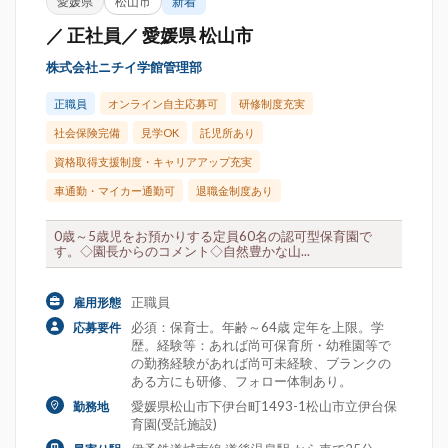
愛媛県
松山市
新着
／ 正社員／ 愛媛県 松山市
株式会社ニチイ学館管理部
正職員
オンライン自主応募可
研修制度充実
社会保険完備
見学OK
託児所あり
資格取得支援制度・キャリアアップ充実
車通勤・マイカー通勤可
退職金制度あり
0歳～5歳児をお預かりする定員60名の認可型保育園で
す。◇園長からのコメント◇自然豊かな山...
正職員
雇用形態
必須：保育士。年齢～64歳 定年を上限。学
応募要件
歴。経験等：あれば尚可保育所・幼稚園等で
の勤務経験があれば尚可未経験、ブランクの
ある方にも研修、フォロー体制あり。
愛媛県松山市下伊台町1493-1松山市立伊台保
勤務地
育園(受託施設)