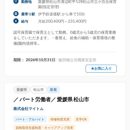
愛媛県松山市溝辺町甲528松山市立小百合保育
勤務地
園(指定管理)
伊予鉄道後駅 から車で10分
最寄り駅
月給200,400円～235,400円
給与
認可保育園で保育士として勤務。0歳児から5歳児の保育業務
をしていただきます。・着替え、給食の補助・保育環境の整
備(園内清掃等...
期限： 2026年10月31日
- 飯田橋公共職業安定所
★お気に入り
愛媛県
松山市
新着
／ パート労働者／ 愛媛県 松山市
株式会社マイトム
パート・アルバイト
研修制度充実
見学OK
資格取得支援制度・キャリアアップ充実