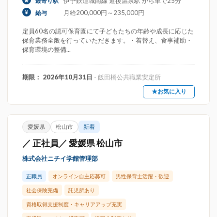
伊予鉄道城南線 道後温泉駅 から車で25分
最寄り駅
月給200,000円～235,000円
給与
定員60名の認可保育園にて子どもたちの年齢や成長に応じた
保育業務全般を行っていただきます。・着替え、食事補助・
保育環境の整備...
期限： 2026年10月31日
- 飯田橋公共職業安定所
★お気に入り
愛媛県
松山市
新着
／ 正社員／ 愛媛県 松山市
株式会社ニチイ学館管理部
正職員
オンライン自主応募可
男性保育士活躍・歓迎
社会保険完備
託児所あり
資格取得支援制度・キャリアアップ充実