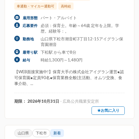
車通勤・マイカー通勤可
高時給
パート・アルバイト
雇用形態
必須：保育士。年齢～64歳 定年を上限。学
応募要件
歴。経験等：。
山口県下松市潮音町3丁目12-15アイグラン保
勤務地
育園潮音
下松駅 から車で8分
最寄り駅
時給1,300円～1,480円
給与
【WEB面接実施中!】保育大手の株式会社アイグラン運営●認
可保育園●定員90名●保育業務全般(主活動、オムツ交換、食
事介助、...
期限： 2026年10月31日
- 広島公共職業安定所
★お気に入り
山口県
下松市
新着