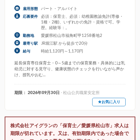
パート・アルバイト
雇用形態
必須：保育士、必須：幼稚園教諭免許(専修・
応募要件
1種・2種)、いずれかの免許・資格で可。学
歴。経験等：。
愛媛県松山市福角町甲1258番地2
勤務地
JR堀江駅 から徒歩で20分
最寄り駅
時給1,120円～1,170円
給与
延長保育専任保育士・0～5歳までの保育業務・具体的には乳
幼児に対する見守り、健康状態のチェックを行いながら声か
け、授乳やおむ...
期限： 2026年09月30日
- 松山公共職業安定所
★お気に入り
株式会社アイグランの「保育士／愛媛県松山市」求人は
期限が切れています。又は、有効期限内であった場合で