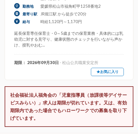
愛媛県松山市福角町甲1258番地2
勤務地
JR堀江駅 から徒歩で20分
最寄り駅
時給1,120円～1,170円
給与
延長保育専任保育士・0～5歳までの保育業務・具体的には乳
幼児に対する見守り、健康状態のチェックを行いながら声か
け、授乳やおむ...
期限： 2026年09月30日
- 松山公共職業安定所
★お気に入り
社会福祉法人福角会の「児童指導員（放課後等デイサー
ビスみらい）」求人は期限が切れています。又は、有効
期限内であった場合でもハローワークでの募集を取り下
げています。