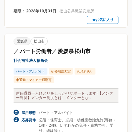
期限： 2026年10月31日
- 松山公共職業安定所
★お気に入り
愛媛県
松山市
／ パート労働者／ 愛媛県 松山市
社会福祉法人福角会
パート・アルバイト
研修制度充実
託児所あり
車通勤・マイカー通勤可
新任職員一人ひとりをしっかりサポートします!【メンタ
ー制度】メンター制度とは、メンターとな...
パート・アルバイト
雇用形態
必須：保育士、必須：幼稚園教諭免許(専修・
応募要件
1種・2種)、いずれかの免許・資格で可。学
歴。経験等：。