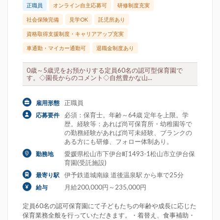
正職員
オンライン自主応募可
研修制度充実
社会保険完備
見学OK
託児所あり
資格取得支援制度・キャリアアップ充実
車通勤・マイカー通勤可
退職金制度あり
0歳～5歳児をお預かりする定員60名の認可型保育園で
す。◇園長からのコメント◇自然豊かな山...
正職員
雇用形態
必須：保育士。年齢～64歳 定年を上限。学
応募要件
歴。経験等：あれば尚可保育所・幼稚園等で
の勤務経験があれば尚可未経験、ブランクの
ある方にも研修、フォロー体制あり。
愛媛県松山市下伊台町1493-1松山市立伊台保
勤務地
育園(受託施設)
伊予鉄道城南線 道後温泉駅 から車で25分
最寄り駅
月給200,000円～235,000円
給与
定員60名の認可保育園にて子どもたちの年齢や成長に応じた
保育業務全般を行っていただきます。・着替え、食事補助・