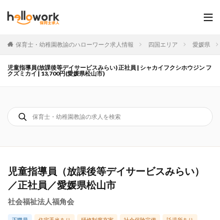
保育士・幼稚園教諭のハローワーク求人情報
四国エリア
愛媛県
児童指導員(放課後等デイサービスみらい) 正社員 | シャカイフクシホウジン フ
クズミカイ | 13,700円(愛媛県松山市)
児童指導員（放課後等デイサービスみらい）
／正社員／愛媛県松山市
社会福祉法人福角会
正職員
住宅手当あり
研修制度充実
社会保険完備
託児所あり