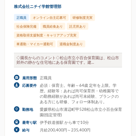
株式会社ニチイ学館管理部
正職員
オンライン自主応募可
研修制度充実
社会保険完備
職員給食あり
託児所あり
資格取得支援制度・キャリアアップ充実
車通勤・マイカー通勤可
退職金制度あり
◇園長からのコメント◇松山市立小百合保育園は、松山市
郊外の静かな住宅地にある保育園です。建...
正職員
雇用形態
必須：保育士。年齢～64歳 定年を上限。学
応募要件
歴。経験等：あれば尚可保育所・幼稚園等で
の勤務経験があれば尚可未経験、ブランクの
ある方にも研修、フォロー体制あり。
愛媛県松山市溝辺町甲528松山市立小百合保育
勤務地
園(指定管理)
伊予鉄道後駅 から車で10分
最寄り駅
月給200,400円～235,400円
給与