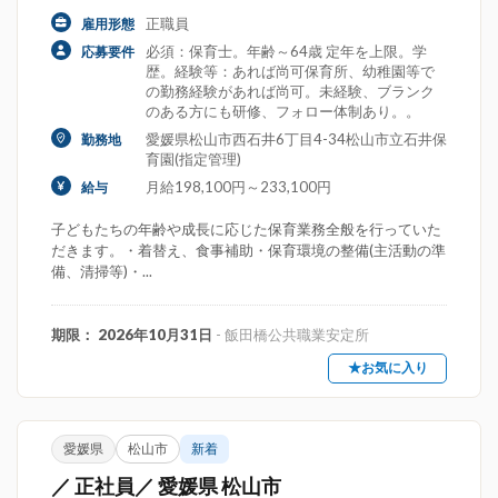
正職員
雇用形態
必須：保育士。年齢～64歳 定年を上限。学
応募要件
歴。経験等：あれば尚可保育所、幼稚園等で
の勤務経験があれば尚可。未経験、ブランク
のある方にも研修、フォロー体制あり。。
愛媛県松山市西石井6丁目4-34松山市立石井保
勤務地
育園(指定管理)
月給198,100円～233,100円
給与
子どもたちの年齢や成長に応じた保育業務全般を行っていた
だきます。・着替え、食事補助・保育環境の整備(主活動の準
備、清掃等)・...
期限： 2026年10月31日
- 飯田橋公共職業安定所
★お気に入り
愛媛県
松山市
新着
／ 正社員／ 愛媛県 松山市