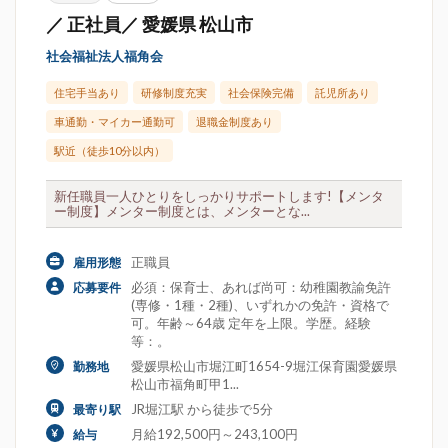
／ 正社員／ 愛媛県 松山市
社会福祉法人福角会
住宅手当あり
研修制度充実
社会保険完備
託児所あり
車通勤・マイカー通勤可
退職金制度あり
駅近（徒歩10分以内）
新任職員一人ひとりをしっかりサポートします!【メンタ
ー制度】メンター制度とは、メンターとな...
正職員
雇用形態
必須：保育士、あれば尚可：幼稚園教諭免許
応募要件
(専修・1種・2種)、いずれかの免許・資格で
可。年齢～64歳 定年を上限。学歴。経験
等：。
愛媛県松山市堀江町1654-9堀江保育園愛媛県
勤務地
松山市福角町甲1...
JR堀江駅 から徒歩で5分
最寄り駅
月給192,500円～243,100円
給与