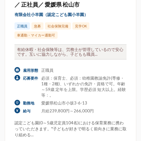
／ 正社員／ 愛媛県 松山市
有限会社小羊園（認定こども園小羊園）
正職員
急募
社会保険完備
見学OK
車通勤・マイカー通勤可
有給休暇・社会保険等は、労務士が管理しているので安心
です。互いに協力しながら、子どもも職員...
正職員
雇用形態
必須：保育士、必須：幼稚園教諭免許(専修・
応募要件
1種・2種)、いずれかの免許・資格で可。年齢
～59歳 定年を上限。学歴必須 短大以上。経験
等：。
愛媛県松山市小坂3-6-13
勤務地
月給239,800円～266,000円
給与
認定こども園(0～5歳児定員104名)における保育業務に携わ
っていただきます。*子どもが好きで明るく前向きに業務に取
り組める...