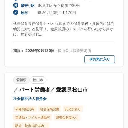
JR堀江駅 から徒歩で20分
最寄り駅
時給1,120円～1,170円
給与
延長保育専任保育士・0～5歳までの保育業務・具体的には乳
幼児に対する見守り、健康状態のチェックを行いながら声か
け、授乳やおむ...
期限： 2026年09月30日
- 松山公共職業安定所
★お気に入り
愛媛県
松山市
／ パート労働者／ 愛媛県 松山市
社会福祉法人福角会
研修制度充実
社会保険完備
託児所あり
車通勤・マイカー通勤可
退職金制度あり
駅近（徒歩10分以内）