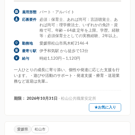
パート・アルバイト
雇用形態
必須：保育士、あれば尚可：言語聴覚士、あ
応募要件
れば尚可：理学療法士、いずれかの免許・資
格で可。年齢～64歳 定年を上限。学歴。経験
等：必須保育士としての実務経験、2年以上。
愛媛県松山市馬木町2146-4
勤務地
伊予和気駅 から徒歩で13分
最寄り駅
時給1,120円～1,120円
給与
一人ひとりの成長に寄り添い、個性や発達に応じた支援を行
います。・遊びや活動のサポート・発達支援・療育・送迎業
務など送迎は先輩...
期限： 2026年10月31日
- 松山公共職業安定所
★お気に入り
愛媛県
松山市