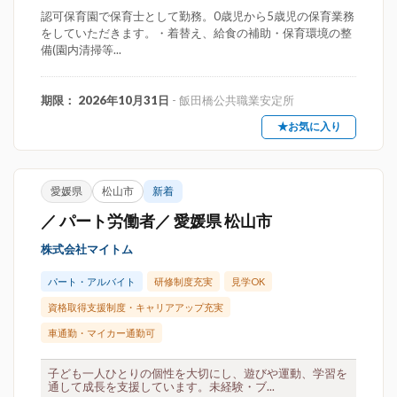
認可保育園で保育士として勤務。0歳児から5歳児の保育業務
をしていただきます。・着替え、給食の補助・保育環境の整
備(園内清掃等...
期限： 2026年10月31日
- 飯田橋公共職業安定所
★お気に入り
愛媛県
松山市
新着
／ パート労働者／ 愛媛県 松山市
株式会社マイトム
パート・アルバイト
研修制度充実
見学OK
資格取得支援制度・キャリアアップ充実
車通勤・マイカー通勤可
子ども一人ひとりの個性を大切にし、遊びや運動、学習を
通して成長を支援しています。未経験・ブ...