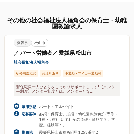
その他の社会福祉法人福角会の保育士・幼稚
園教諭求人
愛媛県
松山市
／ パート労働者／ 愛媛県 松山市
社会福祉法人福角会
研修制度充実
託児所あり
車通勤・マイカー通勤可
新任職員一人ひとりをしっかりサポートします!【メンタ
ー制度】メンター制度とは、メンターとな...
パート・アルバイト
雇用形態
必須：保育士、必須：幼稚園教諭免許(専修・
応募要件
1種・2種)、いずれかの免許・資格で可。学
歴。経験等：。
愛媛県松山市福角町甲1258番地2
勤務地