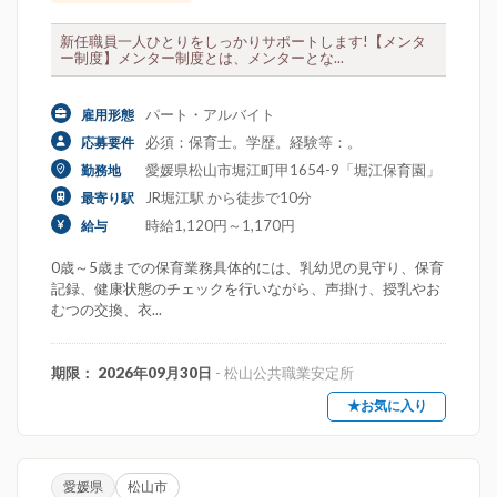
新任職員一人ひとりをしっかりサポートします!【メンタ
ー制度】メンター制度とは、メンターとな...
パート・アルバイト
雇用形態
必須：保育士。学歴。経験等：。
応募要件
愛媛県松山市堀江町甲1654-9「堀江保育園」
勤務地
JR堀江駅 から徒歩で10分
最寄り駅
時給1,120円～1,170円
給与
0歳～5歳までの保育業務具体的には、乳幼児の見守り、保育
記録、健康状態のチェックを行いながら、声掛け、授乳やお
むつの交換、衣...
期限： 2026年09月30日
- 松山公共職業安定所
★お気に入り
愛媛県
松山市