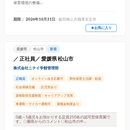
保育環境の整備...
期限： 2026年10月31日
- 飯田橋公共職業安定所
★お気に入り
愛媛県
松山市
新着
／ 正社員／ 愛媛県 松山市
株式会社ニチイ学館管理部
正職員
オンライン自主応募可
男性保育士活躍・歓迎
社会保険完備
託児所あり
資格取得支援制度・キャリアアップ充実
車通勤・マイカー通勤可
退職金制度あり
0歳～5歳児をお預かりする定員250名の認可型保育園で
す。◇園長からのコメント◇松山市の中...