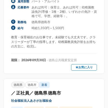
パート・アルバイト
雇用形態
あれば尚可：保育士、あれば尚可：幼稚園教
応募要件
諭免許(専修・1種・2種)、いずれかの免許・資
格で可。学歴。経験等：。
徳島県徳島市
勤務地
時給1,350円～1,500円
給与
教育・保育補佐のお仕事です。未経験でも大丈夫です。クラ
スリーダーが丁寧の指導します。幼稚園教員免許状をお持ち
の方主に、幼児(...
期限： 2026年09月30日
- 徳島公共職業安定所
★お気に入り
徳島県
徳島市
新着
／ 正社員／ 徳島県 徳島市
社会福祉法人あさがお福祉会