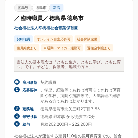
徳島県
徳島市
新着
／ 臨時職員／ 徳島県 徳島市
社会福祉法人幸樹福祉会青葉保育園
契約職員
オンライン自主応募可
社会保険完備
職員給食あり
車通勤・マイカー通勤可
退職金制度あり
当法人の基本理念は『ともに生き、ともに学び、ともに育
つ』です。子ども、保護者、地域の方々、...
契約職員
雇用形態
。学歴。経験等：あれば尚可※できれば保育
応募要件
園や学校、病院や施設等で、大量調理の経験
がある方であれば助かります。
徳島県徳島市北矢三町2丁目7-56
勤務地
徳島線 蔵本駅 から徒歩で20分
最寄り駅
月給202,200円～222,200円
給与
社会福祉法人が運営する定員110名の認可保育園での、給食