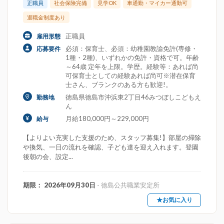
正職員
社会保険完備
見学OK
車通勤・マイカー通勤可
退職金制度あり
正職員
雇用形態
必須：保育士、必須：幼稚園教諭免許(専修・
応募要件
1種・2種)、いずれかの免許・資格で可。年齢
～64歳 定年を上限。学歴。経験等：あれば尚
可保育士としての経験あれば尚可※潜在保育
士さん、ブランクのある方も歓迎!。
徳島県徳島市沖浜東2丁目46みつぼしこどもえ
勤務地
ん
月給180,000円～229,000円
給与
【よりよい充実した支援のため、スタッフ募集!】部屋の掃除
や換気、一日の流れを確認、子ども達を迎え入れます。登園
後朝の会、設定...
期限： 2026年09月30日
- 徳島公共職業安定所
★お気に入り