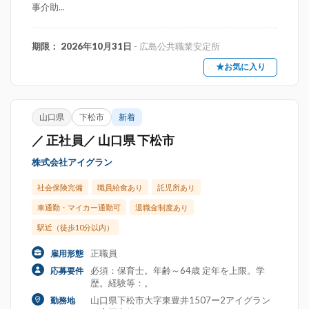
事介助...
期限： 2026年10月31日
- 広島公共職業安定所
★お気に入り
山口県
下松市
新着
／ 正社員／ 山口県 下松市
株式会社アイグラン
社会保険完備
職員給食あり
託児所あり
車通勤・マイカー通勤可
退職金制度あり
駅近（徒歩10分以内）
正職員
雇用形態
必須：保育士。年齢～64歳 定年を上限。学
応募要件
歴。経験等：。
山口県下松市大字東豊井1507ー2アイグラン
勤務地