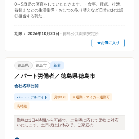
0～5歳児の保育をしていただきます。・食事、睡眠、排泄、
着替えなどの生活指導・おむつの取り替えなど日常のお世話
◎担当する乳幼...
期限： 2026年10月31日
- 徳島公共職業安定所
★お気に入り
徳島県
徳島市
新着
／ パート労働者／ 徳島県 徳島市
会社名非公開
パート・アルバイト
見学OK
車通勤・マイカー通勤可
高時給
勤務は1日4時間から可能で、ご希望に応じて柔軟に対応
いたします。土日祝はお休みで、ご家庭の...