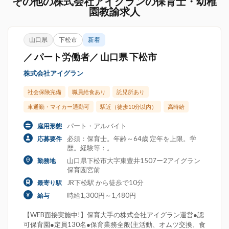
その他の株式会社アイグランの保育士・幼稚
園教諭求人
山口県
下松市
新着
／ パート労働者／ 山口県 下松市
株式会社アイグラン
社会保険完備
職員給食あり
託児所あり
車通勤・マイカー通勤可
駅近（徒歩10分以内）
高時給
パート・アルバイト
雇用形態
必須：保育士。年齢～64歳 定年を上限。学
応募要件
歴。経験等：。
山口県下松市大字東豊井1507ー2アイグラン
勤務地
保育園宮前
JR下松駅 から徒歩で10分
最寄り駅
時給1,300円～1,480円
給与
【WEB面接実施中!】保育大手の株式会社アイグラン運営●認
可保育園●定員130名●保育業務全般(主活動、オムツ交換、食