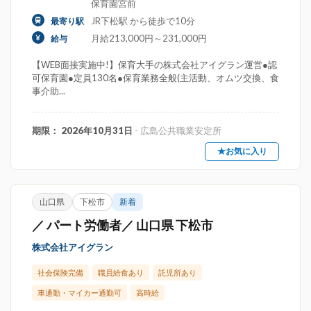
保育園宮前
JR下松駅 から徒歩で10分
最寄り駅
月給213,000円～231,000円
給与
【WEB面接実施中!】保育大手の株式会社アイグラン運営●認
可保育園●定員130名●保育業務全般(主活動、オムツ交換、食
事介助...
期限： 2026年10月31日
- 広島公共職業安定所
★お気に入り
山口県
下松市
新着
／ パート労働者／ 山口県 下松市
株式会社アイグラン
社会保険完備
職員給食あり
託児所あり
車通勤・マイカー通勤可
高時給