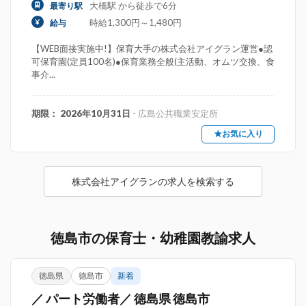
大橋駅 から徒歩で6分
最寄り駅
時給1,300円～1,480円
給与
【WEB面接実施中!】保育大手の株式会社アイグラン運営●認
可保育園(定員100名)●保育業務全般(主活動、オムツ交換、食
事介...
期限： 2026年10月31日
- 広島公共職業安定所
★お気に入り
株式会社アイグランの求人を検索する
徳島市の保育士・幼稚園教諭求人
徳島県
徳島市
新着
／ パート労働者／ 徳島県 徳島市