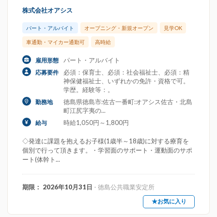
株式会社オアシス
パート・アルバイト
オープニング・新規オープン
見学OK
車通勤・マイカー通勤可
高時給
パート・アルバイト
雇用形態
必須：保育士、必須：社会福祉士、必須：精
応募要件
神保健福祉士、いずれかの免許・資格で可。
学歴。経験等：。
徳島県徳島市:佐古一番町:オアシス佐古・北島
勤務地
町江尻字夷の...
時給1,050円～1,800円
給与
◇発達に課題を抱えるお子様(1歳半～18歳)に対する療育を
個別で行って頂きます。・学習面のサポート・運動面のサポ
ート(体幹ト...
期限： 2026年10月31日
- 徳島公共職業安定所
★お気に入り