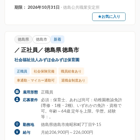
期限： 2026年10月31日
- 徳島公共職業安定所
★お気に入り
徳島県
徳島市
新着
／ 正社員／ 徳島県 徳島市
社会福祉法人みずほ会みずほ保育園
正職員
社会保険完備
職員給食あり
車通勤・マイカー通勤可
退職金制度あり
正職員
雇用形態
必須：保育士、あれば尚可：幼稚園教諭免許
応募要件
(専修・1種・2種)、いずれかの免許・資格で
可。年齢～64歳 定年を上限。学歴。経験
等：。
徳島県徳島市南昭和町7丁目9-15
勤務地
月給206,900円～226,000円
給与