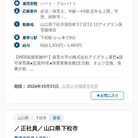
パート・アルバイト
雇用形態
必須：保育士。年齢～64歳 定年を上限。学
応募要件
歴。経験等：。
山口県下松市潮音町3丁目12-15アイグラン保
勤務地
育園潮音
下松駅 から車で8分
最寄り駅
時給1,300円～1,480円
給与
【WEB面接実施中!】保育大手の株式会社アイグラン運営●認
可保育園●定員90名●保育業務全般(主活動、オムツ交換、食
事介助、...
期限： 2026年10月31日
- 広島公共職業安定所
★お気に入り
山口県
下松市
新着
／ 正社員／ 山口県 下松市