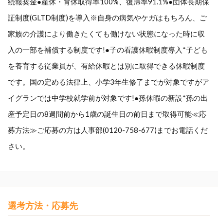
続報奨金●産休・育休取得率100%、復帰率91.1%●団体長期保
証制度(GLTD制度)を導入※自身の病気やケガはもちろん、ご
家族の介護により働きたくても働けない状態になった時に収
入の一部を補償する制度です!●子の看護休暇制度導入*子ども
を養育する従業員が、有給休暇とは別に取得できる休暇制度
です。国の定める法律上、小学3年生修了までが対象ですがア
イグランでは中学校就学前が対象です!●孫休暇の新設*孫の出
産予定日の8週間前から1歳の誕生日の前日まで取得可能≪応
募方法≫ご応募の方は人事部(0120-758-677)までお電話くだ
さい。
選考方法・応募先