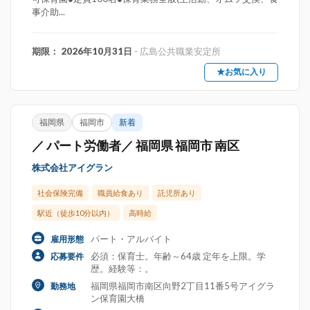
事介助...
期限： 2026年10月31日
- 広島公共職業安定所
★お気に入り
福岡県
福岡市
新着
／ パート労働者／ 福岡県 福岡市 南区
株式会社アイグラン
社会保険完備
職員給食あり
託児所あり
駅近（徒歩10分以内）
高時給
パート・アルバイト
雇用形態
必須：保育士。年齢～64歳 定年を上限。学
応募要件
歴。経験等：。
福岡県福岡市南区向野2丁目11番5号アイグラ
勤務地
ン保育園大橋