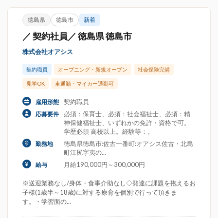
徳島県
徳島市
新着
／ 契約社員／ 徳島県 徳島市
株式会社オアシス
契約職員
オープニング・新規オープン
社会保険完備
見学OK
車通勤・マイカー通勤可
契約職員
雇用形態
必須：保育士、必須：社会福祉士、必須：精
応募要件
神保健福祉士、いずれかの免許・資格で可。
学歴必須 高校以上。経験等：。
徳島県徳島市:佐古一番町:オアシス佐古・北島
勤務地
町江尻字夷の...
月給190,000円～300,000円
給与
※送迎業務なし/身体・食事介助なし◇発達に課題を抱えるお
子様(1歳半～18歳)に対する療育を個別で行って頂きま
す。・学習面の...