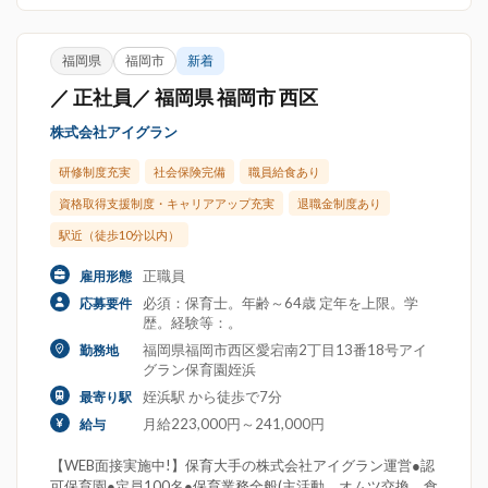
福岡県
福岡市
新着
／ 正社員／ 福岡県 福岡市 西区
株式会社アイグラン
研修制度充実
社会保険完備
職員給食あり
資格取得支援制度・キャリアアップ充実
退職金制度あり
駅近（徒歩10分以内）
正職員
雇用形態
必須：保育士。年齢～64歳 定年を上限。学
応募要件
歴。経験等：。
福岡県福岡市西区愛宕南2丁目13番18号アイ
勤務地
グラン保育園姪浜
姪浜駅 から徒歩で7分
最寄り駅
月給223,000円～241,000円
給与
【WEB面接実施中!】保育大手の株式会社アイグラン運営●認
可保育園●定員100名●保育業務全般(主活動、オムツ交換、食