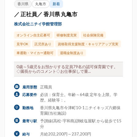
香川県
丸亀市
新着
／ 正社員／ 香川県 丸亀市
株式会社ニチイ学館管理部
オンライン自主応募可
研修制度充実
社会保険完備
見学OK
託児所あり
資格取得支援制度・キャリアアップ充実
車通勤・マイカー通勤可
退職金制度あり
0歳～5歳児をお預かりする定員79名の認可保育園です。
◇園長からのコメント◇お仕事探しで重...
正職員
雇用形態
必須：保育士。年齢～64歳 定年を上限。学
応募要件
歴。経験等：。
香川県丸亀市今津町10-1ニチイキッズ六郷保
勤務地
育園(当社施設)
予讃線(高松-宇和島)讃岐塩屋駅 から徒歩で15
最寄り駅
分
月給202,200円～237,200円
給与