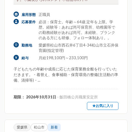
正職員
雇用形態
必須：保育士。年齢～64歳 定年を上限。学
応募要件
歴。経験等：あれば尚可保育所、幼稚園等で
の勤務経験があれば尚可。未経験、ブランク
のある方にも研修、フォロー体制あり。。
愛媛県松山市西石井6丁目4-34松山市立石井保
勤務地
育園(指定管理)
月給198,100円～233,100円
給与
子どもたちの年齢や成長に応じた保育業務全般を行っていた
だきます。・着替え、食事補助・保育環境の整備(主活動の準
備、清掃等)・...
期限： 2026年10月31日
- 飯田橋公共職業安定所
★お気に入り
愛媛県
松山市
新着