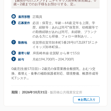
【園長からのコメント】ニチイキッズ卸本町保育園は、0
歳～2歳までのお子様をお預かりする、定...
正職員
雇用形態
必須：保育士。年齢～64歳 定年を上限。学
応募要件
歴。経験等：あれば尚可*保育所、幼稚園等で
の勤務経験があれば尚可。未経験、ブランク
のある方にも研修、フォロー体制あり。。
佐賀県佐賀市卸本町5番28号UTZLERT1Fニチ
勤務地
イキッズ卸本町保...
JR長崎本線 佐賀駅 から車で15分
最寄り駅
月給194,700円～204,700円
給与
0歳児(生後57日目)～2歳児の保育業務全般授乳、おむつ交
換、着替え・食事の補助保護者対応、環境整備、帳票作成等
ICTシステ...
期限： 2026年10月31日
- 飯田橋公共職業安定所
★お気に入り