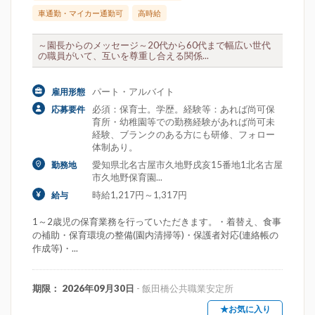
車通勤・マイカー通勤可
高時給
～園長からのメッセージ～20代から60代まで幅広い世代
の職員がいて、互いを尊重し合える関係...
パート・アルバイト
雇用形態
必須：保育士。学歴。経験等：あれば尚可保
応募要件
育所・幼稚園等での勤務経験があれば尚可未
経験、ブランクのある方にも研修、フォロー
体制あり。
愛知県北名古屋市久地野戌亥15番地1北名古屋
勤務地
市久地野保育園...
時給1,217円～1,317円
給与
1～2歳児の保育業務を行っていただきます。・着替え、食事
の補助・保育環境の整備(園内清掃等)・保護者対応(連絡帳の
作成等)・...
期限： 2026年09月30日
- 飯田橋公共職業安定所
★お気に入り