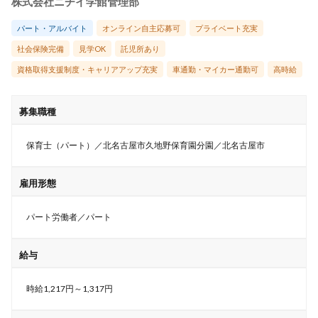
株式会社ニチイ学館管理部
パート・アルバイト
オンライン自主応募可
プライベート充実
社会保険完備
見学OK
託児所あり
資格取得支援制度・キャリアアップ充実
車通勤・マイカー通勤可
高時給
募集職種
保育士（パート）／北名古屋市久地野保育園分園／北名古屋市
雇用形態
パート労働者／パート
給与
時給1,217円～1,317円