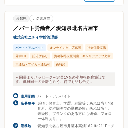
愛知県
北名古屋市
／ パート労働者／ 愛知県 北名古屋市
株式会社ニチイ学館管理部
パート・アルバイト
オンライン自主応募可
社会保険完備
見学OK
託児所あり
資格取得支援制度・キャリアアップ充実
車通勤・マイカー通勤可
高時給
～園長よりメッセージ～定員19名の小規模保育施設で
す。職員同士の距離も近く、何でも話し合え...
パート・アルバイト
雇用形態
必須：保育士。学歴。経験等：あれば尚可*保
応募要件
育所、幼稚園等での勤務経験があれば尚可。
未経験、ブランクのある方にも研修、フォロ
ー体制あり。。
愛知県北名古屋市井瀬木高畑162Life211Fニチ
勤務地