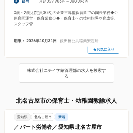
月給359,986円～380,896円
給与
0歳～2歳児(定員30名)の企業主導型保育園での園長業務◆◇
保育園運営・保育業務◇◆・保育士への技術指導や育成等、
スタッフ管...
期限： 2026年10月31日
- 飯田橋公共職業安定所
★お気に入り
株式会社ニチイ学館管理部の求人を検索す
る
北名古屋市の保育士・幼稚園教諭求人
愛知県
北名古屋市
新着
／ パート労働者／ 愛知県 北名古屋市