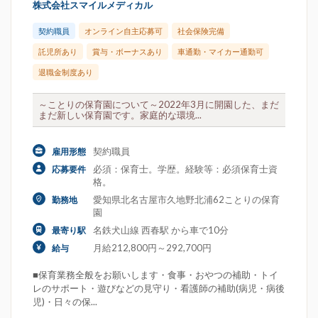
株式会社スマイルメディカル
契約職員
オンライン自主応募可
社会保険完備
託児所あり
賞与・ボーナスあり
車通勤・マイカー通勤可
退職金制度あり
～ことりの保育園について～2022年3月に開園した、まだ
まだ新しい保育園です。家庭的な環境...
契約職員
雇用形態
必須：保育士。学歴。経験等：必須保育士資
応募要件
格。
愛知県北名古屋市久地野北浦62ことりの保育
勤務地
園
名鉄犬山線 西春駅 から車で10分
最寄り駅
月給212,800円～292,700円
給与
■保育業務全般をお願いします・食事・おやつの補助・トイ
レのサポート・遊びなどの見守り・看護師の補助(病児・病後
児)・日々の保...