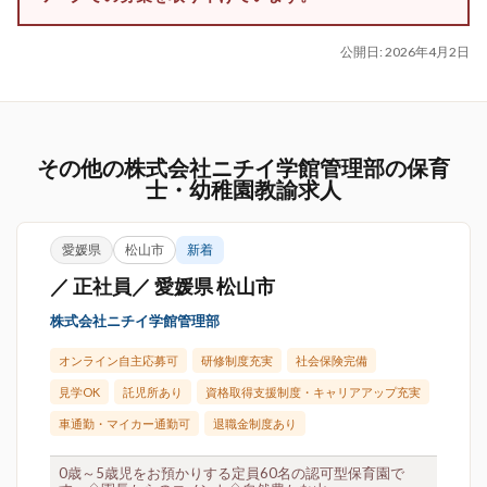
公開日:
2026年4月2日
その他の株式会社ニチイ学館管理部の保育
士・幼稚園教諭求人
愛媛県
松山市
新着
／ 正社員／ 愛媛県 松山市
株式会社ニチイ学館管理部
オンライン自主応募可
研修制度充実
社会保険完備
見学OK
託児所あり
資格取得支援制度・キャリアアップ充実
車通勤・マイカー通勤可
退職金制度あり
0歳～5歳児をお預かりする定員60名の認可型保育園で