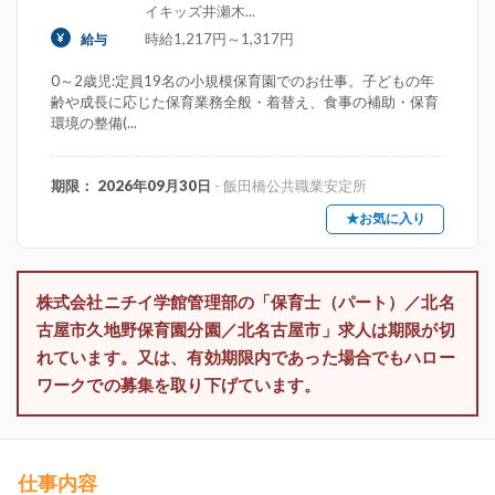
イキッズ井瀬木...
時給1,217円～1,317円
給与
0～2歳児:定員19名の小規模保育園でのお仕事。子どもの年
齢や成長に応じた保育業務全般・着替え、食事の補助・保育
環境の整備(...
期限： 2026年09月30日
- 飯田橋公共職業安定所
★お気に入り
株式会社ニチイ学館管理部の「保育士（パート）／北名
古屋市久地野保育園分園／北名古屋市」求人は期限が切
れています。又は、有効期限内であった場合でもハロー
ワークでの募集を取り下げています。
仕事内容