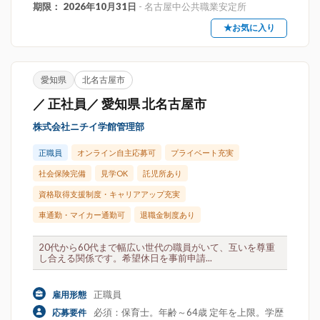
期限： 2026年10月31日
- 名古屋中公共職業安定所
★お気に入り
愛知県
北名古屋市
／ 正社員／ 愛知県 北名古屋市
株式会社ニチイ学館管理部
正職員
オンライン自主応募可
プライベート充実
社会保険完備
見学OK
託児所あり
資格取得支援制度・キャリアアップ充実
車通勤・マイカー通勤可
退職金制度あり
20代から60代まで幅広い世代の職員がいて、互いを尊重
し合える関係です。希望休日を事前申請...
正職員
雇用形態
必須：保育士。年齢～64歳 定年を上限。学歴
応募要件