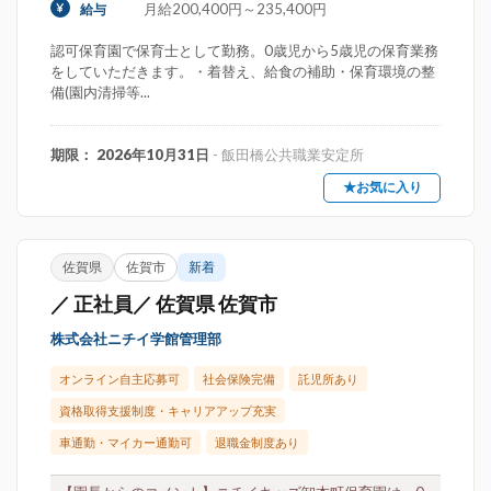
月給200,400円～235,400円
給与
認可保育園で保育士として勤務。0歳児から5歳児の保育業務
をしていただきます。・着替え、給食の補助・保育環境の整
備(園内清掃等...
期限： 2026年10月31日
- 飯田橋公共職業安定所
★お気に入り
佐賀県
佐賀市
新着
／ 正社員／ 佐賀県 佐賀市
株式会社ニチイ学館管理部
オンライン自主応募可
社会保険完備
託児所あり
資格取得支援制度・キャリアアップ充実
車通勤・マイカー通勤可
退職金制度あり