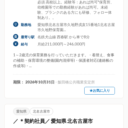
必須 高校以上。経験等：あれば尚可*保育所、
幼稚園等での勤務経験があれば尚可。未経
験、ブランクのある方にも研修、フォロー体
制あり。。
愛知県北名古屋市久地野戌亥15番地1北名古屋
勤務地
市久地野保育園...
名鉄犬山線 西春駅 から車で8分
最寄り駅
月給211,000円～246,000円
給与
1～2歳児の保育業務を行っていただきます。・着替え、食事
の補助・保育環境の整備(園内清掃等)・保護者対応(連絡帳の
作成等)・...
期限： 2026年10月31日
- 飯田橋公共職業安定所
★お気に入り
愛知県
北名古屋市
／ ＊契約社員／ 愛知県 北名古屋市