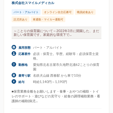
株式会社スマイルメディカル
パート・アルバイト
オンライン自主応募可
職員給食あり
託児所あり
車通勤・マイカー通勤可
～ことりの保育園について～2022年3月に開園した、まだ
新しい保育園です。家庭的な環境下で...
パート・アルバイト
雇用形態
必須：保育士。学歴。経験等：必須保育士資
応募要件
格。
愛知県北名古屋市久地野北浦62ことりの保育
勤務地
園
名鉄犬山線 西春駅 から車で10分
最寄り駅
時給1,140円～1,190円
給与
■保育業務全般をお願いします・食事・おやつの補助・トイ
レのサポート・遊びなどの見守り・給食の調理補助業務・看
護師の補助(病児...