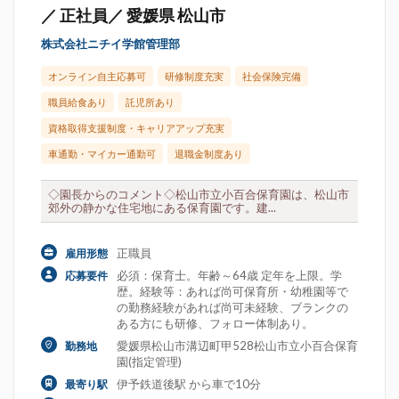
／ 正社員／ 愛媛県 松山市
株式会社ニチイ学館管理部
オンライン自主応募可
研修制度充実
社会保険完備
職員給食あり
託児所あり
資格取得支援制度・キャリアアップ充実
車通勤・マイカー通勤可
退職金制度あり
◇園長からのコメント◇松山市立小百合保育園は、松山市
郊外の静かな住宅地にある保育園です。建...
正職員
雇用形態
必須：保育士。年齢～64歳 定年を上限。学
応募要件
歴。経験等：あれば尚可保育所・幼稚園等で
の勤務経験があれば尚可未経験、ブランクの
ある方にも研修、フォロー体制あり。
愛媛県松山市溝辺町甲528松山市立小百合保育
勤務地
園(指定管理)
伊予鉄道後駅 から車で10分
最寄り駅