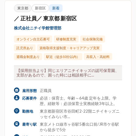
東京都
新宿区
新着
／ 正社員／ 東京都 新宿区
株式会社ニチイ学館管理部
オンライン自主応募可
研修制度充実
社会保険完備
託児所あり
資格取得支援制度・キャリアアップ充実
退職金制度あり
駅近（徒歩10分以内）
高収入・高給料
【採用担当より】同じエリアニチイキッズの認可保育園、
支部があるので、困った時には相談相手に...
正職員
雇用形態
必須：保育士。年齢～64歳 定年を上限。学
応募要件
歴。経験等：必須保育士実務経験3年以上。
東京都新宿区市谷田町2-22階ニチイキッズニ
勤務地
ッセイみらい市...
東京メトロ線市ヶ谷駅5番出口前/JR市ケ谷駅
最寄り駅
から徒歩で5分