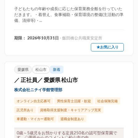
子どもたちの年齢や成長に応じた保育業務全般を行っていた
だきます。・着替え、食事補助・保育環境の整備(主活動の準
備、清掃等)・...
期限： 2026年10月31日
- 飯田橋公共職業安定所
★お気に入り
愛媛県
松山市
新着
／ 正社員／ 愛媛県 松山市
株式会社ニチイ学館管理部
オンライン自主応募可
男性保育士活躍・歓迎
社会保険完備
託児所あり
資格取得支援制度・キャリアアップ充実
車通勤・マイカー通勤可
退職金制度あり
0歳～5歳児をお預かりする定員250名の認可型保育園で
す。◇園長からのコメント◇松山市の中...