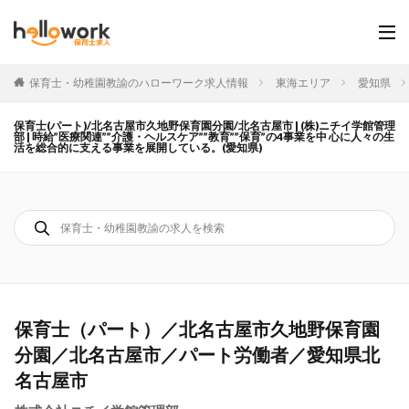
保育士・幼稚園教諭のハローワーク求人情報
東海エリア
愛知県
保育士(パート)/北名古屋市久地野保育園分園/北名古屋市 | (株)ニチイ学館管理
部 | 時給”医療関連””介護・ヘルスケア””教育””保育”の4事業を中 心に人々の生
活を総合的に支える事業を展開している。(愛知県)
保育士（パート）／北名古屋市久地野保育園
分園／北名古屋市／パート労働者／愛知県北
名古屋市