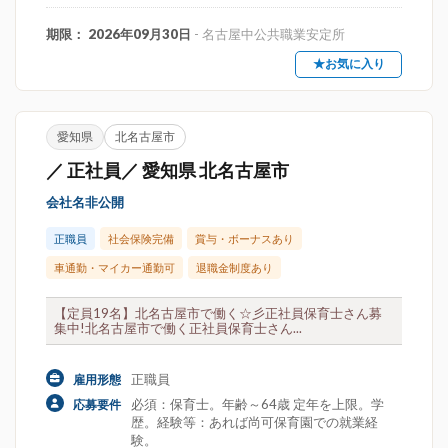
期限： 2026年09月30日
- 名古屋中公共職業安定所
★お気に入り
愛知県
北名古屋市
／ 正社員／ 愛知県 北名古屋市
会社名非公開
正職員
社会保険完備
賞与・ボーナスあり
車通勤・マイカー通勤可
退職金制度あり
【定員19名】北名古屋市で働く☆彡正社員保育士さん募
集中!北名古屋市で働く正社員保育士さん...
正職員
雇用形態
必須：保育士。年齢～64歳 定年を上限。学
応募要件
歴。経験等：あれば尚可保育園での就業経
験。