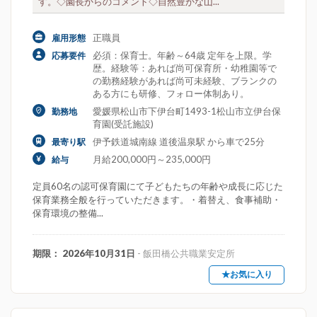
す。◇園長からのコメント◇自然豊かな山...
正職員
雇用形態
必須：保育士。年齢～64歳 定年を上限。学
応募要件
歴。経験等：あれば尚可保育所・幼稚園等で
の勤務経験があれば尚可未経験、ブランクの
ある方にも研修、フォロー体制あり。
愛媛県松山市下伊台町1493-1松山市立伊台保
勤務地
育園(受託施設)
伊予鉄道城南線 道後温泉駅 から車で25分
最寄り駅
月給200,000円～235,000円
給与
定員60名の認可保育園にて子どもたちの年齢や成長に応じた
保育業務全般を行っていただきます。・着替え、食事補助・
保育環境の整備...
期限： 2026年10月31日
- 飯田橋公共職業安定所
★お気に入り