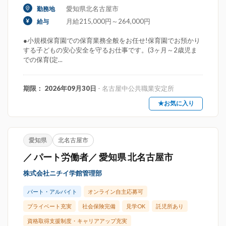
愛知県北名古屋市
勤務地
月給215,000円～264,000円
給与
●小規模保育園での保育業務全般をお任せ!保育園でお預かり
する子どもの安心安全を守るお仕事です。(3ヶ月～2歳児ま
での保育(定...
期限： 2026年09月30日
- 名古屋中公共職業安定所
★お気に入り
愛知県
北名古屋市
／ パート労働者／ 愛知県 北名古屋市
株式会社ニチイ学館管理部
パート・アルバイト
オンライン自主応募可
プライベート充実
社会保険完備
見学OK
託児所あり
資格取得支援制度・キャリアアップ充実