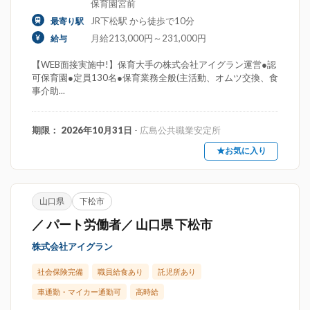
保育園宮前
JR下松駅 から徒歩で10分
最寄り駅
月給213,000円～231,000円
給与
【WEB面接実施中!】保育大手の株式会社アイグラン運営●認
可保育園●定員130名●保育業務全般(主活動、オムツ交換、食
事介助...
期限： 2026年10月31日
- 広島公共職業安定所
★お気に入り
山口県
下松市
／ パート労働者／ 山口県 下松市
株式会社アイグラン
社会保険完備
職員給食あり
託児所あり
車通勤・マイカー通勤可
高時給