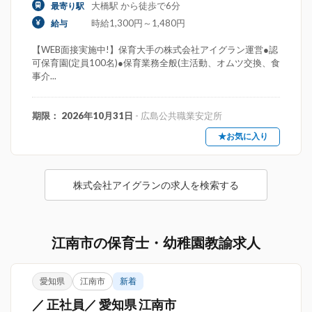
大橋駅 から徒歩で6分
最寄り駅
時給1,300円～1,480円
給与
【WEB面接実施中!】保育大手の株式会社アイグラン運営●認
可保育園(定員100名)●保育業務全般(主活動、オムツ交換、食
事介...
期限： 2026年10月31日
- 広島公共職業安定所
★お気に入り
株式会社アイグランの求人を検索する
江南市の保育士・幼稚園教諭求人
愛知県
江南市
新着
／ 正社員／ 愛知県 江南市