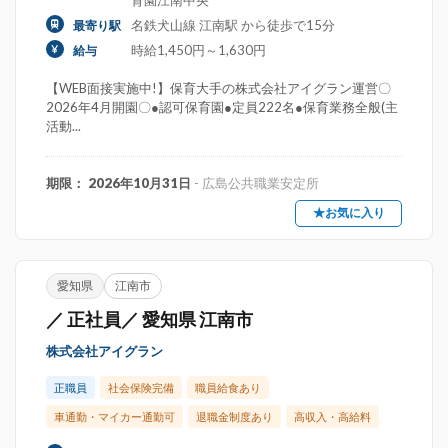
育園江南中央
名鉄犬山線 江南駅 から徒歩で15分
最寄り駅
時給1,450円～1,630円
給与
【WEB面接実施中!】保育大手の株式会社アイグラン運営〇
2026年4月開園〇●認可保育園●定員222名●保育業務全般(主
活動...
期限： 2026年10月31日
- 広島公共職業安定所
★お気に入り
愛知県
江南市
／ 正社員／ 愛知県 江南市
株式会社アイグラン
正職員
社会保険完備
職員給食あり
車通勤・マイカー通勤可
退職金制度あり
高収入・高給料