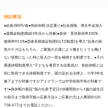
特記事項
●給食280円/食●有給休暇:法定通り●社会保険、厚生年金加入
●退職金制度(勤続3年目から対象)●産休・育休取得率100%、
復帰率91.1%●団体長期保証制度(GLTD制度)を導入*自身の病
気やケガはもちろん、ご家族の介護により働きたくても働け
ない状態になった時に収入の一部を補償する制度です。●子の
看護休暇制度導入*子どもを養育する従業員が、有給休暇とは
別に取得できる休暇制度です。国の定める法律上、小学3年生
修了までが対象ですがアイグランでは中学校就学前が対象で
す!●孫休暇の新設*孫の出産予定日の8週間前から1歳の誕生日
の前日まで取得可能≪応募方法≫ご応募の方は人事部(0120-
758-677)までお電話ください。