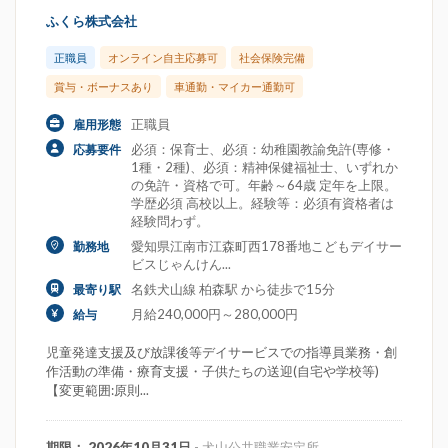
ふくら株式会社
正職員
オンライン自主応募可
社会保険完備
賞与・ボーナスあり
車通勤・マイカー通勤可
正職員
雇用形態
必須：保育士、必須：幼稚園教諭免許(専修・
応募要件
1種・2種)、必須：精神保健福祉士、いずれか
の免許・資格で可。年齢～64歳 定年を上限。
学歴必須 高校以上。経験等：必須有資格者は
経験問わず。
愛知県江南市江森町西178番地こどもデイサー
勤務地
ビスじゃんけん...
名鉄犬山線 柏森駅 から徒歩で15分
最寄り駅
月給240,000円～280,000円
給与
児童発達支援及び放課後等デイサービスでの指導員業務・創
作活動の準備・療育支援・子供たちの送迎(自宅や学校等)
【変更範囲:原則...
期限： 2026年10月31日
- 犬山公共職業安定所