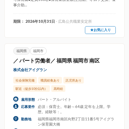
事介助...
期限： 2026年10月31日
- 広島公共職業安定所
★お気に入り
福岡県
福岡市
／ パート労働者／ 福岡県 福岡市 南区
株式会社アイグラン
社会保険完備
職員給食あり
託児所あり
駅近（徒歩10分以内）
高時給
パート・アルバイト
雇用形態
必須：保育士。年齢～64歳 定年を上限。学
応募要件
歴。経験等：。
福岡県福岡市南区向野2丁目11番5号アイグラ
勤務地
ン保育園大橋