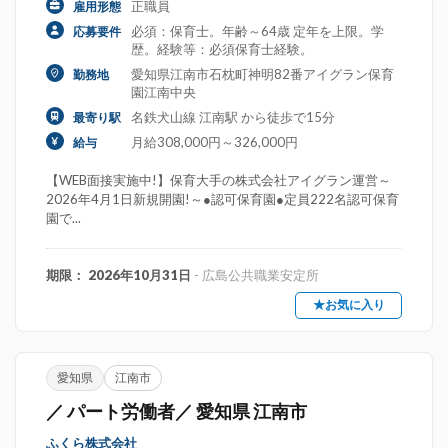
正職員
雇用形態
必須：保育士。年齢～64歳 定年を上限。学
応募要件
歴。経験等：必須保育士経験。
愛知県江南市石枕町神明82番アイグラン保育
勤務地
園江南中央
名鉄犬山線 江南駅 から徒歩で15分
最寄り駅
月給308,000円～326,000円
給与
【WEB面接実施中!】保育大手の株式会社アイグラン運営～
2026年4月1日新規開園!～●認可保育園●定員222名認可保育
園で...
期限： 2026年10月31日
- 広島公共職業安定所
★お気に入り
愛知県
江南市
／ パート労働者／ 愛知県 江南市
ふくら株式会社