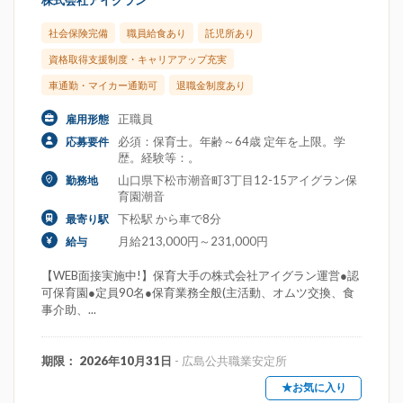
株式会社アイグラン
社会保険完備
職員給食あり
託児所あり
資格取得支援制度・キャリアアップ充実
車通勤・マイカー通勤可
退職金制度あり
正職員
雇用形態
必須：保育士。年齢～64歳 定年を上限。学
応募要件
歴。経験等：。
山口県下松市潮音町3丁目12-15アイグラン保
勤務地
育園潮音
下松駅 から車で8分
最寄り駅
月給213,000円～231,000円
給与
【WEB面接実施中!】保育大手の株式会社アイグラン運営●認
可保育園●定員90名●保育業務全般(主活動、オムツ交換、食
事介助、...
期限： 2026年10月31日
- 広島公共職業安定所
★お気に入り