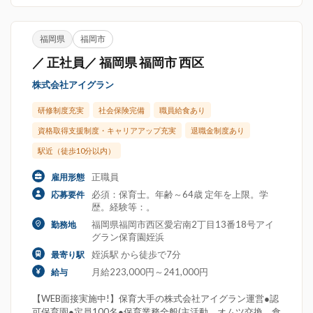
福岡県
福岡市
／ 正社員／ 福岡県 福岡市 西区
株式会社アイグラン
研修制度充実
社会保険完備
職員給食あり
資格取得支援制度・キャリアアップ充実
退職金制度あり
駅近（徒歩10分以内）
正職員
雇用形態
必須：保育士。年齢～64歳 定年を上限。学
応募要件
歴。経験等：。
福岡県福岡市西区愛宕南2丁目13番18号アイ
勤務地
グラン保育園姪浜
姪浜駅 から徒歩で7分
最寄り駅
月給223,000円～241,000円
給与
【WEB面接実施中!】保育大手の株式会社アイグラン運営●認
可保育園●定員100名●保育業務全般(主活動、オムツ交換、食