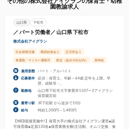
その他の株式会社アイグランの保育士・幼稚
園教諭求人
山口県
下松市
／ パート労働者／ 山口県 下松市
株式会社アイグラン
社会保険完備
職員給食あり
託児所あり
車通勤・マイカー通勤可
駅近（徒歩10分以内）
高時給
パート・アルバイト
雇用形態
必須：保育士。年齢～64歳 定年を上限。学
応募要件
歴。経験等：。
山口県下松市大字東豊井1507ー2アイグラン
勤務地
保育園宮前
JR下松駅 から徒歩で10分
最寄り駅
時給1,300円～1,480円
給与
【WEB面接実施中!】保育大手の株式会社アイグラン運営●認
可保育園●定員130名●保育業務全般(主活動、オムツ交換、食