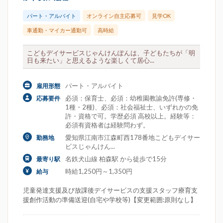
パート・アルバイト
オンライン自主応募可
見学OK
車通勤・マイカー通勤可
高時給
こどもデイサービスじゃんけんぽんは、子どもたちが「明
日も来たい」と思えるような楽しくて居心...
パート・アルバイト
雇用形態
必須：保育士、必須：幼稚園教諭免許(専修・
応募要件
1種・2種)、必須：社会福祉士、いずれかの免
許・資格で可。学歴必須 高校以上。経験等：
必須有資格者は経験問わず。
愛知県江南市江森町西178番地こどもデイサー
勤務地
ビスじゃんけん...
名鉄犬山線 柏森駅 から徒歩で15分
最寄り駅
時給1,250円～1,350円
給与
児童発達支援及び放課後デイサービスの支援スタッフ療育支
援創作活動の準備送迎(自宅や学校等)【変更範囲:原則なし】