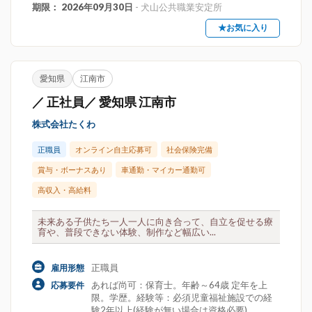
期限： 2026年09月30日
- 犬山公共職業安定所
★お気に入り
愛知県
江南市
／ 正社員／ 愛知県 江南市
株式会社たくわ
正職員
オンライン自主応募可
社会保険完備
賞与・ボーナスあり
車通勤・マイカー通勤可
高収入・高給料
未来ある子供たち一人一人に向き合って、自立を促せる療
育や、普段できない体験、制作など幅広い...
正職員
雇用形態
あれば尚可：保育士。年齢～64歳 定年を上
応募要件
限。学歴。経験等：必須児童福祉施設での経
験2年以上(経験が無い場合は資格必要)。