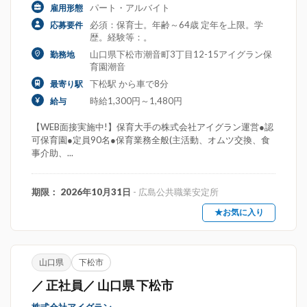
パート・アルバイト
雇用形態
必須：保育士。年齢～64歳 定年を上限。学
応募要件
歴。経験等：。
山口県下松市潮音町3丁目12-15アイグラン保
勤務地
育園潮音
下松駅 から車で8分
最寄り駅
時給1,300円～1,480円
給与
【WEB面接実施中!】保育大手の株式会社アイグラン運営●認
可保育園●定員90名●保育業務全般(主活動、オムツ交換、食
事介助、...
期限： 2026年10月31日
- 広島公共職業安定所
★お気に入り
山口県
下松市
／ 正社員／ 山口県 下松市