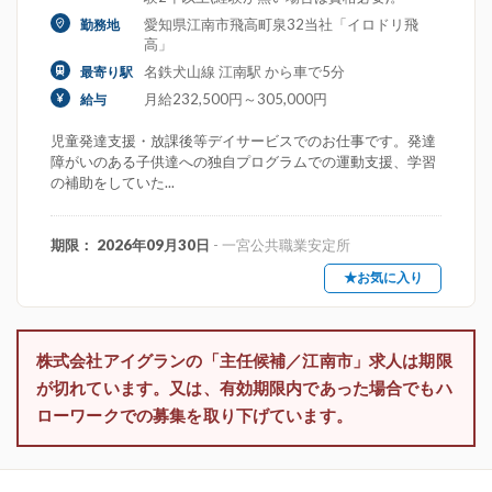
愛知県江南市飛高町泉32当社「イロドリ飛
勤務地
高」
名鉄犬山線 江南駅 から車で5分
最寄り駅
月給232,500円～305,000円
給与
児童発達支援・放課後等デイサービスでのお仕事です。発達
障がいのある子供達への独自プログラムでの運動支援、学習
の補助をしていた...
期限： 2026年09月30日
- 一宮公共職業安定所
★お気に入り
株式会社アイグランの「主任候補／江南市」求人は期限
が切れています。又は、有効期限内であった場合でもハ
ローワークでの募集を取り下げています。