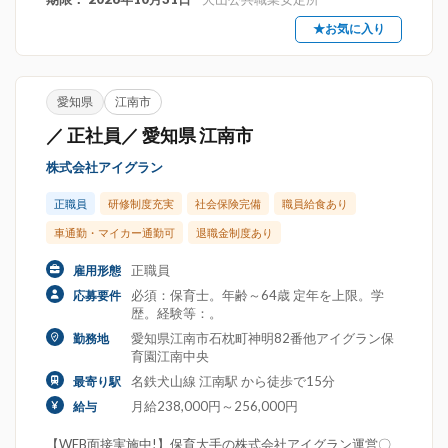
★お気に入り
愛知県
江南市
／ 正社員／ 愛知県 江南市
株式会社アイグラン
正職員
研修制度充実
社会保険完備
職員給食あり
車通勤・マイカー通勤可
退職金制度あり
正職員
雇用形態
必須：保育士。年齢～64歳 定年を上限。学
応募要件
歴。経験等：。
愛知県江南市石枕町神明82番他アイグラン保
勤務地
育園江南中央
名鉄犬山線 江南駅 から徒歩で15分
最寄り駅
月給238,000円～256,000円
給与
【WEB面接実施中!】保育大手の株式会社アイグラン運営〇