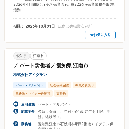
2026年4月開園〇●認可保育園●定員222名●保育業務全般(主
活動...
期限： 2026年10月31日
- 広島公共職業安定所
★お気に入り
愛知県
江南市
／ パート労働者／ 愛知県 江南市
株式会社アイグラン
パート・アルバイト
社会保険完備
職員給食あり
車通勤・マイカー通勤可
高時給
パート・アルバイト
雇用形態
必須：保育士。年齢～64歳 定年を上限。学
応募要件
歴。経験等：。
愛知県江南市石枕町神明82番他アイグラン保
勤務地