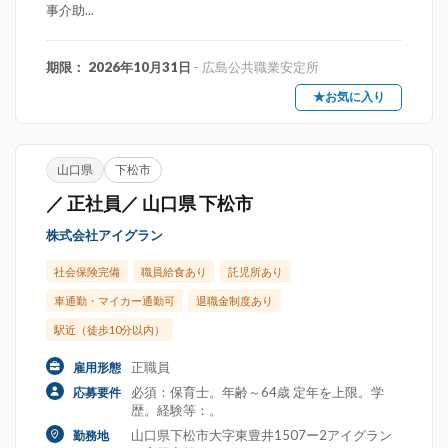
事介助...
期限： 2026年10月31日
- 広島公共職業安定所
★お気に入り
山口県
下松市
／ 正社員／ 山口県 下松市
株式会社アイグラン
社会保険完備
職員給食あり
託児所あり
車通勤・マイカー通勤可
退職金制度あり
駅近（徒歩10分以内）
正職員
雇用形態
必須：保育士。年齢～64歳 定年を上限。学
応募要件
歴。経験等：。
山口県下松市大字東豊井1507ー2アイグラン
勤務地