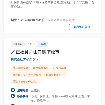
可保育園●定員130名●保育業務全般(主活動、オムツ交換、食
事介助...
期限： 2026年10月31日
- 広島公共職業安定所
★お気に入り
山口県
下松市
新着
／ 正社員／ 山口県 下松市
株式会社アイグラン
社会保険完備
職員給食あり
託児所あり
車通勤・マイカー通勤可
退職金制度あり
駅近（徒歩10分以内）
正職員
雇用形態
必須：保育士。年齢～64歳 定年を上限。学
応募要件
歴。経験等：。