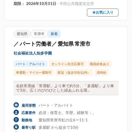
期限： 2026年10月31日
- 半田公共職業安定所
★お気に入り
愛知県
常滑市
新着
／ パート労働者／ 愛知県 常滑市
社会福祉法人知多学園
パート・アルバイト
オンライン自主応募可
職員給食あり
車通勤・マイカー通勤可
駅近（徒歩10分以内）
高時給
名鉄常滑線「常滑駅」より車で約5分、「多屋駅」より車
で3分。広くのびのびとした緑あふれる環...
パート・アルバイト
雇用形態
必須：保育士。学歴。経験等：。
応募要件
愛知県常滑市虹の丘6ー11-1
勤務地
多屋駅 から徒歩で10分
最寄り駅