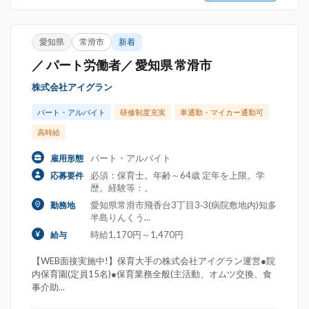
愛知県
常滑市
新着
／ パート労働者／ 愛知県 常滑市
株式会社アイグラン
パート・アルバイト
研修制度充実
車通勤・マイカー通勤可
高時給
パート・アルバイト
雇用形態
必須：保育士。年齢～64歳 定年を上限。学
応募要件
歴。経験等：。
愛知県常滑市飛香台3丁目3‐3(病院敷地内)知多
勤務地
半島りんくう...
時給1,170円～1,470円
給与
【WEB面接実施中!】保育大手の株式会社アイグラン運営●院
内保育園(定員15名)●保育業務全般(主活動、オムツ交換、食
事介助...