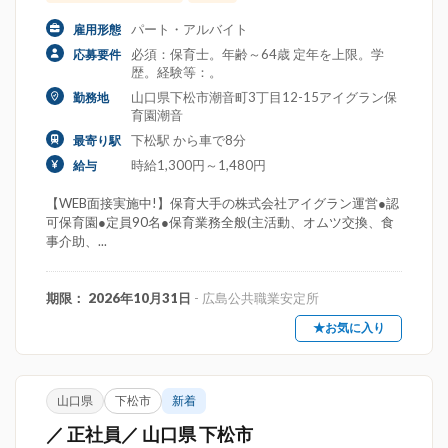
パート・アルバイト
雇用形態
必須：保育士。年齢～64歳 定年を上限。学
応募要件
歴。経験等：。
山口県下松市潮音町3丁目12-15アイグラン保
勤務地
育園潮音
下松駅 から車で8分
最寄り駅
時給1,300円～1,480円
給与
【WEB面接実施中!】保育大手の株式会社アイグラン運営●認
可保育園●定員90名●保育業務全般(主活動、オムツ交換、食
事介助、...
期限： 2026年10月31日
- 広島公共職業安定所
★お気に入り
山口県
下松市
新着
／ 正社員／ 山口県 下松市