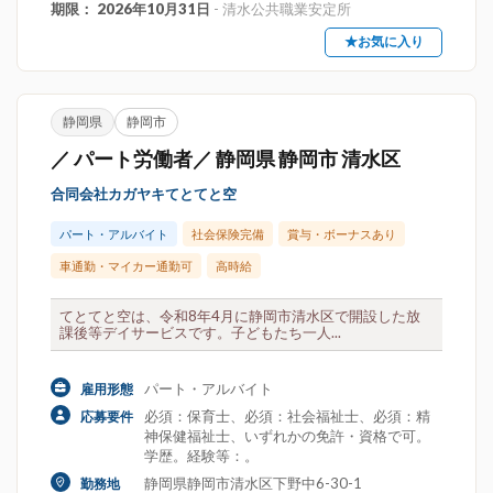
期限： 2026年10月31日
- 清水公共職業安定所
★お気に入り
静岡県
静岡市
／ パート労働者／ 静岡県 静岡市 清水区
合同会社カガヤキてとてと空
パート・アルバイト
社会保険完備
賞与・ボーナスあり
車通勤・マイカー通勤可
高時給
てとてと空は、令和8年4月に静岡市清水区で開設した放
課後等デイサービスです。子どもたち一人...
パート・アルバイト
雇用形態
必須：保育士、必須：社会福祉士、必須：精
応募要件
神保健福祉士、いずれかの免許・資格で可。
学歴。経験等：。
静岡県静岡市清水区下野中6-30-1
勤務地