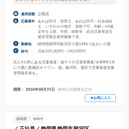
正職員
雇用形態
あれば尚可：保育士、あれば尚可：社会福祉
応募要件
士、いずれかの免許・資格で可。年齢～64歳
定年を上限。学歴。経験等：必須児童発達支
援管理責任者研修修了者。
静岡県静岡市駿河区小鹿1486-2あおい小鹿
勤務地
月給205,000円～240,000円
給与
法人4カ所にある児童発達・放デイの児発管募集!令和8年1月
に小鹿に新施設オープン。他、駿河区、葵区で児童発達支援
管理責任者を...
期限： 2026年08月31日
- 静岡公共職業安定所
★お気に入り
静岡県
静岡市
／ 正社員／ 静岡県 静岡市 駿河区