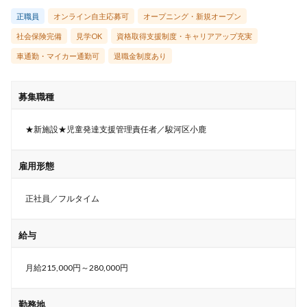
正職員
オンライン自主応募可
オープニング・新規オープン
社会保険完備
見学OK
資格取得支援制度・キャリアアップ充実
車通勤・マイカー通勤可
退職金制度あり
募集職種
★新施設★児童発達支援管理責任者／駿河区小鹿
雇用形態
正社員／フルタイム
給与
月給215,000円～280,000円
勤務地