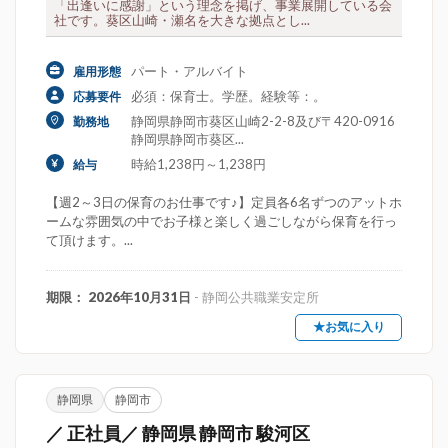
「出逢いに感謝」という理念を掲げ、事業展開している会
社です。葵区山崎・瀬名を大きな拠点とし...
パート・アルバイト
雇用形態
必須：保育士。学歴。経験等：。
応募要件
静岡県静岡市葵区山崎2-2-8及び〒420-0916
勤務地
静岡県静岡市葵区...
時給1,238円～1,238円
給与
【週2～3日の保育のお仕事です♪】定員各6名ずつのアットホ
ームな雰囲気の中でお子様と楽しく過ごしながら保育を行っ
て頂けます。...
期限： 2026年10月31日
- 静岡公共職業安定所
★お気に入り
静岡県
静岡市
／ 正社員／ 静岡県 静岡市 駿河区