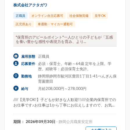
株式会社アクタガワ
正職員
オンライン自主応募可
社会保険完備
見学OK
託児所あり
車通勤・マイカー通勤可
*保育所のアピールポイント*一人ひとりの子どもが「五感
を養い豊かな感性や表現力を育み、より...
正職員
雇用形態
必須：保育士。年齢～64歳 定年を上限。学
応募要件
歴。経験等：必須保育士免許。
静岡県静岡市駿河区豊田1丁目1-41ぺんぎん保
勤務地
育園豊田
月給208,000円～278,000円
給与
////【見学OK!】子どもが好きな人歓迎!!////企業内保育所での
お仕事です♪お仕事は1から丁寧にお伝えしますので、お気...
期限： 2026年09月30日
- 静岡公共職業安定所