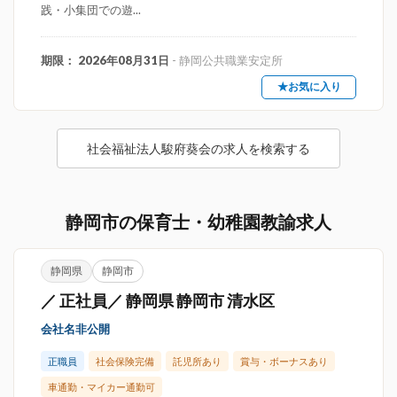
践・小集団での遊...
期限： 2026年08月31日
- 静岡公共職業安定所
★お気に入り
社会福祉法人駿府葵会の求人を検索する
静岡市の保育士・幼稚園教諭求人
静岡県
静岡市
／ 正社員／ 静岡県 静岡市 清水区
会社名非公開
正職員
社会保険完備
託児所あり
賞与・ボーナスあり
車通勤・マイカー通勤可