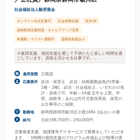
社会福祉法人駿府葵会
オンライン自主応募可
社会保険完備
見学OK
資格取得支援制度・キャリアアップ充実
車通勤・マイカー通勤可
退職金制度あり
※集団支援、個別支援を通じて子供たちと楽しい時間を過
ごしています。資格を活かせる仕事です。...
正職員
雇用形態
必須：保育士、必須：幼稚園教諭免許(専修・
応募要件
1種・2種)、必須：社会福祉士、いずれかの免
許・資格で可。年齢～64歳 定年を上限。学
歴。経験等：あれば尚可児童指導員、保育の
お仕事等のご経験。
静岡県静岡市駿河区小鹿1486-2あおい小鹿
勤務地
月給188,700円～240,000円
給与
児童発達支援、放課後等デイサービスで業務をしていただき
ます。・1時間の個別支援のプログラム作成および指導の実