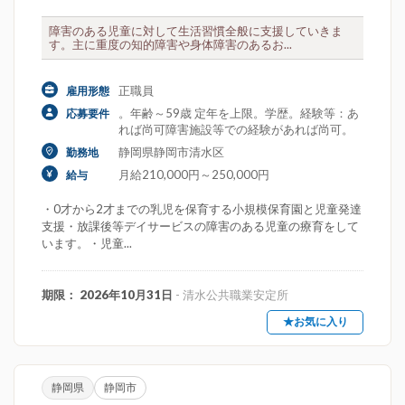
障害のある児童に対して生活習慣全般に支援していきま
す。主に重度の知的障害や身体障害のあるお...
正職員
雇用形態
。年齢～59歳 定年を上限。学歴。経験等：あ
応募要件
れば尚可障害施設等での経験があれば尚可。
静岡県静岡市清水区
勤務地
月給210,000円～250,000円
給与
・0才から2才までの乳児を保育する小規模保育園と児童発達
支援・放課後等デイサービスの障害のある児童の療育をして
います。・児童...
期限： 2026年10月31日
- 清水公共職業安定所
★お気に入り
静岡県
静岡市