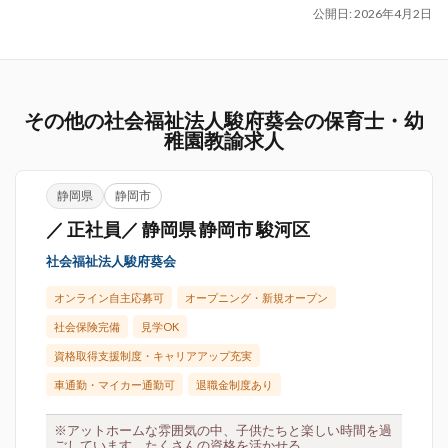
公開日:
2026年4月2日
その他の社会福祉法人駿府葵会の保育士・幼
稚園教諭求人
静岡県
静岡市
／ 正社員／ 静岡県 静岡市 駿河区
社会福祉法人駿府葵会
オンライン自主応募可
オープニング・新規オープン
社会保険完備
見学OK
資格取得支援制度・キャリアアップ充実
車通勤・マイカー通勤可
退職金制度あり
※アットホームな雰囲気の中、子供たちと楽しい時間を過
ごしています。たくさんの資格を活かせる...