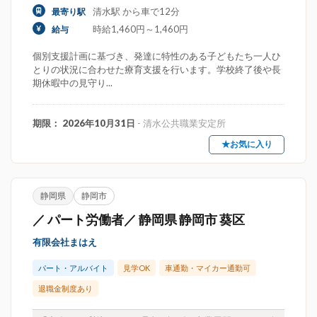
清水駅 から車で12分
最寄り駅
時給1,460円～1,460円
給与
個別支援計画に基づき、発達に特性のある子どもたち一人ひ
とりの状況に合わせた療育支援を行います。学校終了後や長
期休暇中の見守り...
期限： 2026年10月31日
- 清水公共職業安定所
★お気に入り
静岡県
静岡市
／ パート労働者／ 静岡県 静岡市 葵区
有限会社まはえ
パート・アルバイト
見学OK
車通勤・マイカー通勤可
退職金制度あり