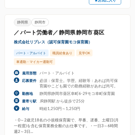
★お気に入り
静岡県
静岡市
／ パート労働者／ 静岡県 静岡市 葵区
株式会社リプレス（認可保育園モコ保育園）
パート・アルバイト
職員給食あり
見学OK
車通勤・マイカー通勤可
パート・アルバイト
雇用形態
必須：保育士。学歴。経験等：あれば尚可保
応募要件
育園やこども園での勤務経験があれば尚可。
静岡県静岡市葵区幸町6-29モコ幸町保育園
勤務地
JR静岡駅 から徒歩で25分
最寄り駅
時給1,250円～1,250円
給与
・0～2歳児18名の小規模保育園で、早番、遅番、土曜日(月
一程度)を含む保育業務全般のお仕事です。・一日3～6時間
週2～3日...