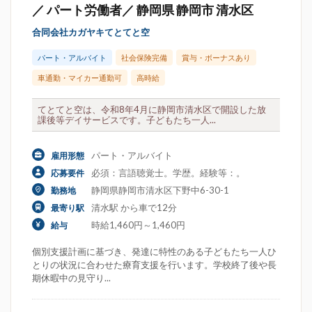
／ パート労働者／ 静岡県 静岡市 清水区
合同会社カガヤキてとてと空
パート・アルバイト
社会保険完備
賞与・ボーナスあり
車通勤・マイカー通勤可
高時給
てとてと空は、令和8年4月に静岡市清水区で開設した放
課後等デイサービスです。子どもたち一人...
パート・アルバイト
雇用形態
必須：言語聴覚士。学歴。経験等：。
応募要件
静岡県静岡市清水区下野中6-30-1
勤務地
清水駅 から車で12分
最寄り駅
時給1,460円～1,460円
給与
個別支援計画に基づき、発達に特性のある子どもたち一人ひ
とりの状況に合わせた療育支援を行います。学校終了後や長
期休暇中の見守り...