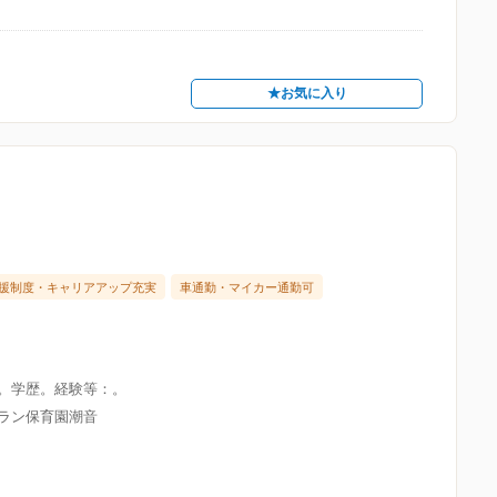
★お気に入り
援制度・キャリアアップ充実
車通勤・マイカー通勤可
限。学歴。経験等：。
グラン保育園潮音