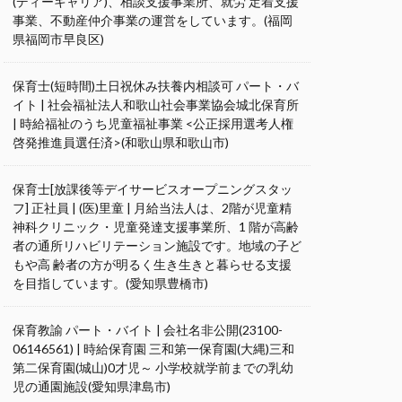
(ディーキャリア)、相談支援事業所、就労 定着支援
事業、不動産仲介事業の運営をしています。(福岡
県福岡市早良区)
保育士(短時間)土日祝休み扶養内相談可 パート・バ
イト | 社会福祉法人和歌山社会事業協会城北保育所
| 時給福祉のうち児童福祉事業 <公正採用選考人権
啓発推進員選任済>(和歌山県和歌山市)
保育士[放課後等デイサービスオープニングスタッ
フ] 正社員 | (医)里童 | 月給当法人は、2階が児童精
神科クリニック・児童発達支援事業所、1 階が高齢
者の通所リハビリテーション施設です。地域の子ど
もや高 齢者の方が明るく生き生きと暮らせる支援
を目指しています。(愛知県豊橋市)
保育教諭 パート・バイト | 会社名非公開(23100-
06146561) | 時給保育園 三和第一保育園(大縄)三和
第二保育園(城山)0才児～ 小学校就学前までの乳幼
児の通園施設(愛知県津島市)