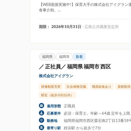
【WEB面接実施中!】保育大手の株式会社アイグラン運
食事介助、...
期限： 2026年10月31日
- 広島公共職業安定所
福岡県
福岡市
新着
／ 正社員／ 福岡県 福岡市 西区
株式会社アイグラン
研修制度充実
社会保険完備
職員給食あり
資格取得
駅近（徒歩10分以内）
正職員
雇用形態
必須：保育士。年齢～64歳 定年を上
応募要件
福岡県福岡市西区愛宕南2丁目13番1
勤務地
姪浜駅 から徒歩で7分
最寄り駅