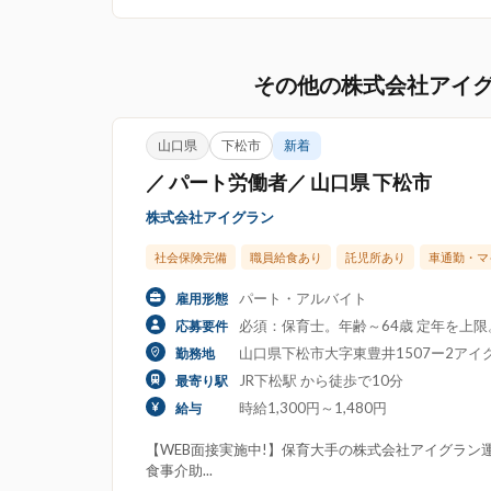
その他の株式会社アイ
山口県
下松市
新着
／ パート労働者／ 山口県 下松市
株式会社アイグラン
社会保険完備
職員給食あり
託児所あり
車通勤・マ
パート・アルバイト
雇用形態
必須：保育士。年齢～64歳 定年を上
応募要件
山口県下松市大字東豊井1507ー2アイ
勤務地
JR下松駅 から徒歩で10分
最寄り駅
時給1,300円～1,480円
給与
【WEB面接実施中!】保育大手の株式会社アイグラン運
食事介助...