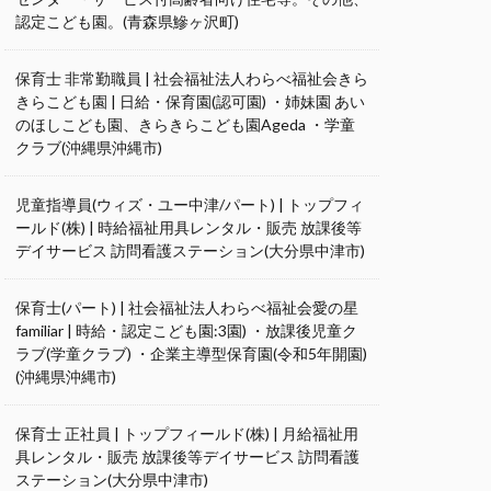
認定こども園。(青森県鰺ヶ沢町)
保育士 非常勤職員 | 社会福祉法人わらべ福祉会きら
きらこども園 | 日給・保育園(認可園) ・姉妹園 あい
のほしこども園、きらきらこども園Ageda ・学童
クラブ(沖縄県沖縄市)
児童指導員(ウィズ・ユー中津/パート) | トップフィ
ールド(株) | 時給福祉用具レンタル・販売 放課後等
デイサービス 訪問看護ステーション(大分県中津市)
保育士(パート) | 社会福祉法人わらべ福祉会愛の星
familiar | 時給・認定こども園:3園) ・放課後児童ク
ラブ(学童クラブ) ・企業主導型保育園(令和5年開園)
(沖縄県沖縄市)
保育士 正社員 | トップフィールド(株) | 月給福祉用
具レンタル・販売 放課後等デイサービス 訪問看護
ステーション(大分県中津市)