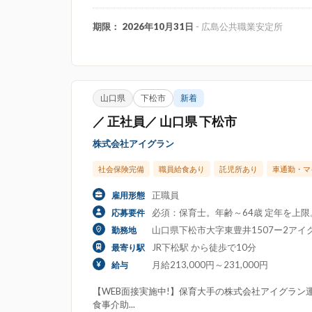
期限： 2026年10月31日
- 広島公共職業安定所
山口県
下松市
新着
／ 正社員／ 山口県 下松市
株式会社アイグラン
社会保険完備
職員給食あり
託児所あり
車通勤・マ
正職員
雇用形態
必須：保育士。年齢～64歳 定年を上
応募要件
山口県下松市大字東豊井1507ー2アイ
勤務地
JR下松駅 から徒歩で10分
最寄り駅
月給213,000円～231,000円
給与
【WEB面接実施中!】保育大手の株式会社アイグラン運
食事介助...