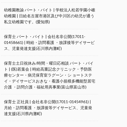
幼稚園教諭 パート・バイト | 学校法人松若学園小碓
幼稚園 | 日給名古屋市港区及び中川区の幼児が通う
私立幼稚園です。(愛知県)
保育士 パート・バイト | 会社名非公開(17011-
01458661) | 時給・訪問看護 ・放課後等デイサービ
ス、児童発達支援(石川県内灘町)
保育士土日祝休み/時間・曜日応相談 パート・バイ
ト | (医)若葉会 | 時給高重記念クリニック・予防医
療センター・病児保育室ラグーン・シ ョートステ
イ・デイサービスおきな・看護小規模多機能型居宅
介護 ・訪問介護・福祉用具事業(富山県富山市)
保育士 正社員 | 会社名非公開(17011-01454961) |
月給・訪問看護 ・放課後等デイサービス、児童発
達支援(石川県内灘町)