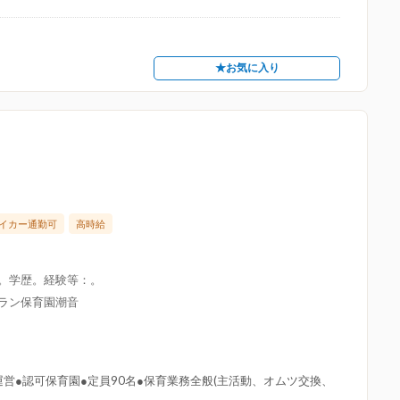
★お気に入り
イカー通勤可
高時給
限。学歴。経験等：。
グラン保育園潮音
営●認可保育園●定員90名●保育業務全般(主活動、オムツ交換、