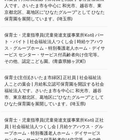
人です。さいたま市を中心に 和光市、越谷市、東
京都北区、葛地区に”ひなたグループ”として ひなた
保育園を展開しています。(埼玉県)
保育士・児童指導員(児童発達支援事業所Koti) パー
ト・バイト | 社会福祉法人つくし会 | 時給ケアハウ
ス・グループホーム・特別養護老人ホーム・デイサ
ービス センター・サービス付高齢者向け住宅等。
その他、認定こども園。(青森県鯵ヶ沢町)
保育士(主任)[さいたま市緑区] 正社員 | 社会福祉法
人ことの葉会 | 月給私立認可保育園を開設する社会
福祉法人です。さいたま市を中心に 和光市、越谷
市、東京都北区、葛地区に”ひなたグループ”として
ひなた保育園を展開しています。(埼玉県)
保育士・児童指導員(児童発達支援事業所Koti) 正社
員 | 社会福祉法人つくし会 | 月給ケアハウス・グル
ープホーム・特別養護老人ホーム・デイサービス
センター・サービス付高齢者向け住宅等。その他、