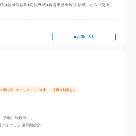
営●認可保育園●定員90名●保育業務全般(主活動、オムツ交換、
★お気に入り
支援制度・キャリアアップ充実
退職金制度あり
限。学歴。経験等：。
8号アイグラン保育園姪浜