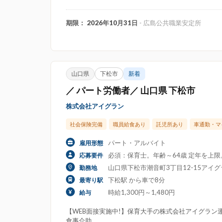
期限： 2026年10月31日
- 広島公共職業安定所
山口県
下松市
新着
／ パート労働者／ 山口県 下松市
株式会社アイグラン
社会保険完備
職員給食あり
託児所あり
車通勤・マ
パート・アルバイト
雇用形態
必須：保育士。年齢～64歳 定年を上
応募要件
山口県下松市潮音町3丁目12-15アイ
勤務地
下松駅 から車で8分
最寄り駅
時給1,300円～1,480円
給与
【WEB面接実施中!】保育大手の株式会社アイグラン運
食事介助、...