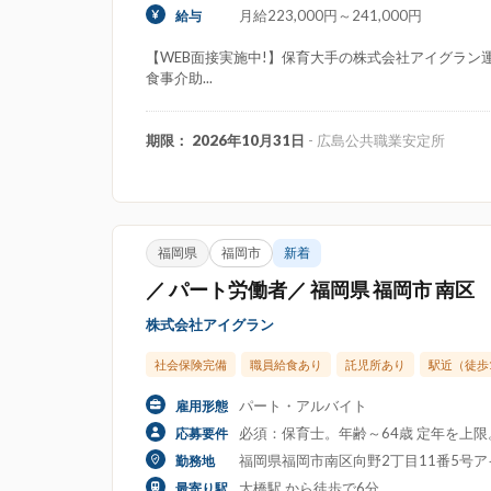
月給223,000円～241,000円
給与
【WEB面接実施中!】保育大手の株式会社アイグラン運
食事介助...
期限： 2026年10月31日
- 広島公共職業安定所
福岡県
福岡市
新着
／ パート労働者／ 福岡県 福岡市 南区
株式会社アイグラン
社会保険完備
職員給食あり
託児所あり
駅近（徒歩
パート・アルバイト
雇用形態
必須：保育士。年齢～64歳 定年を上
応募要件
福岡県福岡市南区向野2丁目11番5号
勤務地
大橋駅 から徒歩で6分
最寄り駅