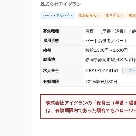
株式会社アイグラン
パート・アルバイト
職員給食あり
託児所あり
車通
募集職種
保育士（早番・遅番）／
雇用形態
パート労働者／パート
給与
時給1,500円～1,680円
勤務地
静岡県静岡市駿河区みずほ4
34010-15148161
コ
求人番号
有効期限
2026年06月30日
株式会社アイグランの「保育士（早番・遅
は、有効期限内であった場合でもハローワ