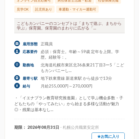
オンライン自主応募可
男性保育士活躍・歓迎
社会保険完備
見学OK
託児所あり
車通勤・マイカー通勤可
こどもカンパニーのコンセプトは「まちで遊ぶ、まちから
学ぶ」保育園。保育園のまわりに広がる「...
正職員
雇用形態
必須：保育士。年齢～59歳 定年を上限。学
応募要件
歴。経験等：。
北海道札幌市東区北36条東21丁目3ー5「こど
勤務地
もカンパニーし...
地下鉄東豊線 新道東駅 から徒歩で13分
最寄り駅
月給255,000円～270,000円
給与
・「イエナプラン教育研究推進園」として学ぶ機会多数・子
どもたちの「やってみたい」から始まる多様な活動が魅力
◎・残業は基本なし...
期限： 2026年08月31日
- 札幌公共職業安定所
★お気に入り