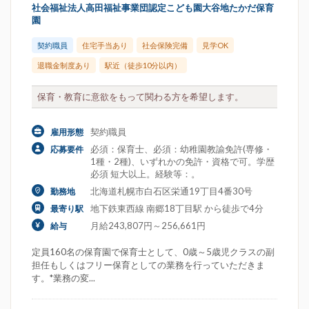
社会福祉法人高田福祉事業団認定こども園大谷地たかだ保育
園
契約職員
住宅手当あり
社会保険完備
見学OK
退職金制度あり
駅近（徒歩10分以内）
保育・教育に意欲をもって関わる方を希望します。
契約職員
雇用形態
必須：保育士、必須：幼稚園教諭免許(専修・
応募要件
1種・2種)、いずれかの免許・資格で可。学歴
必須 短大以上。経験等：。
北海道札幌市白石区栄通19丁目4番30号
勤務地
地下鉄東西線 南郷18丁目駅 から徒歩で4分
最寄り駅
月給243,807円～256,661円
給与
定員160名の保育園で保育士として、0歳～5歳児クラスの副
担任もしくはフリー保育としての業務を行っていただきま
す。*業務の変...