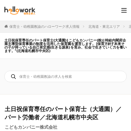
保育士・幼稚園教諭のハローワーク求人情報
北海道・東北エリア
土日祝保育専任のパート保育士(大通園) | こどもカンパニー(株) | 時給内閣府企
業主導型保育事業の制度を活用した保育園を運営します。 [保育方針]”本来そ
の子が持っている自己肯定感(生きる源泉) を育み、社会で生きていく力を養い
ます。”(北海道札幌市中央区)
土日祝保育専任のパート保育士（大通園）／
パート労働者／北海道札幌市中央区
こどもカンパニー株式会社