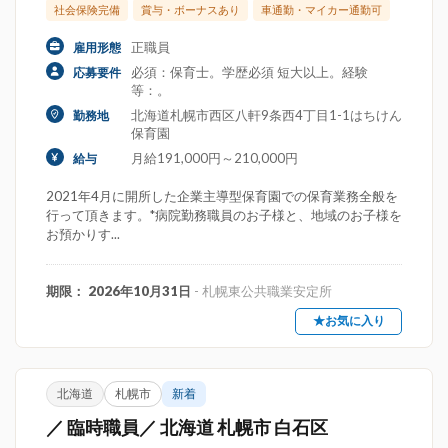
社会保険完備
賞与・ボーナスあり
車通勤・マイカー通勤可
正職員
雇用形態
必須：保育士。学歴必須 短大以上。経験
応募要件
等：。
北海道札幌市西区八軒9条西4丁目1-1はちけん
勤務地
保育園
月給191,000円～210,000円
給与
2021年4月に開所した企業主導型保育園での保育業務全般を
行って頂きます。*病院勤務職員のお子様と、地域のお子様を
お預かりす...
期限： 2026年10月31日
- 札幌東公共職業安定所
★お気に入り
北海道
札幌市
新着
／ 臨時職員／ 北海道 札幌市 白石区