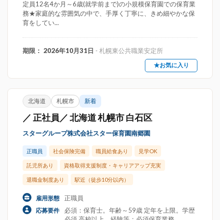
定員12名4か月～6歳(就学前まで)の小規模保育園での保育業
務★家庭的な雰囲気の中で、手厚く丁寧に、きめ細やかな保
育をしてい...
期限： 2026年10月31日
- 札幌東公共職業安定所
★お気に入り
北海道
札幌市
新着
／ 正社員／ 北海道 札幌市 白石区
スターグループ株式会社スター保育園南郷園
正職員
社会保険完備
職員給食あり
見学OK
託児所あり
資格取得支援制度・キャリアアップ充実
退職金制度あり
駅近（徒歩10分以内）
正職員
雇用形態
必須：保育士。年齢～59歳 定年を上限。学歴
応募要件
必須 高校以上。経験等：必須保育業務。