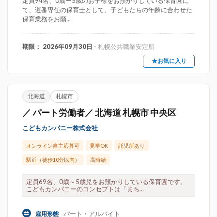
定員94名、0歳ー5歳のお子様をお預かりしている保育園に
て、遅番専任の保育士として、子どもたちの年齢に合わせた
保育業務をお願...
期限： 2026年09月30日
- 札幌公共職業安定所
★お気に入り
北海道
札幌市
／ パート労働者／ 北海道 札幌市 中央区
こどもカンパニー株式会社
オンライン自主応募可
見学OK
託児所あり
駅近（徒歩10分以内）
高時給
定員69名、0歳～5歳児をお預かりしている保育園です。
こどもカンパニーのコンセプトは「まち...
パート・アルバイト
雇用形態