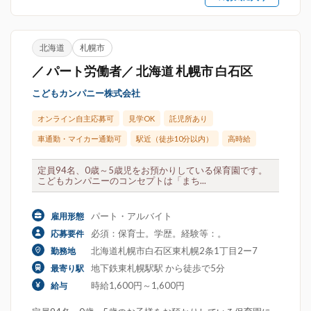
北海道
札幌市
／ パート労働者／ 北海道 札幌市 白石区
こどもカンパニー株式会社
オンライン自主応募可
見学OK
託児所あり
車通勤・マイカー通勤可
駅近（徒歩10分以内）
高時給
定員94名、0歳～5歳児をお預かりしている保育園です。
こどもカンパニーのコンセプトは「まち...
パート・アルバイト
雇用形態
必須：保育士。学歴。経験等：。
応募要件
北海道札幌市白石区東札幌2条1丁目2ー7
勤務地
地下鉄東札幌駅駅 から徒歩で5分
最寄り駅
時給1,600円～1,600円
給与