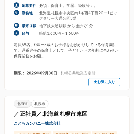
必須：保育士。学歴。経験等：。
応募要件
北海道札幌市中央区南1条西4丁目20ー1ビッ
勤務地
グタワー大通公園3階
地下鉄大通駅駅 から徒歩で1分
最寄り駅
時給1,600円～1,600円
給与
定員69名、0歳ー5歳のお子様をお預かりしている保育園に
て、遅番専任の保育士として、子どもたちの年齢に合わせた
保育業務をお願...
期限： 2026年09月30日
- 札幌公共職業安定所
★お気に入り
北海道
札幌市
／ 正社員／ 北海道 札幌市 東区
こどもカンパニー株式会社