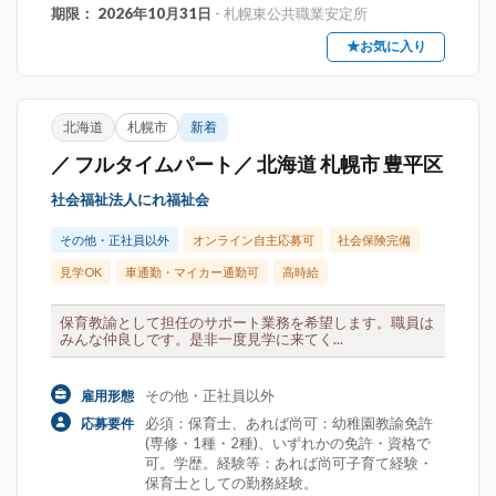
期限： 2026年10月31日
- 札幌東公共職業安定所
★お気に入り
北海道
札幌市
新着
／ フルタイムパート／ 北海道 札幌市 豊平区
社会福祉法人にれ福祉会
その他・正社員以外
オンライン自主応募可
社会保険完備
見学OK
車通勤・マイカー通勤可
高時給
保育教諭として担任のサポート業務を希望します。職員は
みんな仲良しです。是非一度見学に来てく...
その他・正社員以外
雇用形態
必須：保育士、あれば尚可：幼稚園教諭免許
応募要件
(専修・1種・2種)、いずれかの免許・資格で
可。学歴。経験等：あれば尚可子育て経験・
保育士としての勤務経験。