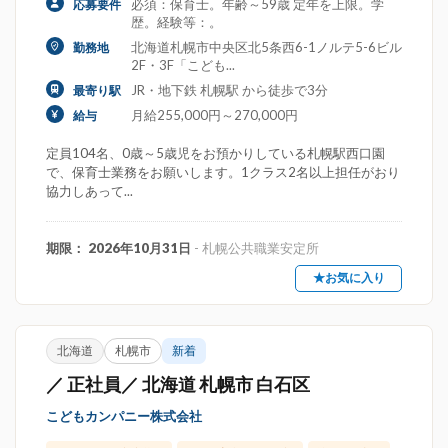
必須：保育士。年齢～59歳 定年を上限。学
応募要件
歴。経験等：。
北海道札幌市中央区北5条西6-1ノルテ5-6ビル
勤務地
2F・3F「こども...
JR・地下鉄 札幌駅 から徒歩で3分
最寄り駅
月給255,000円～270,000円
給与
定員104名、0歳～5歳児をお預かりしている札幌駅西口園
で、保育士業務をお願いします。1クラス2名以上担任がおり
協力しあって...
期限： 2026年10月31日
- 札幌公共職業安定所
★お気に入り
北海道
札幌市
新着
／ 正社員／ 北海道 札幌市 白石区
こどもカンパニー株式会社