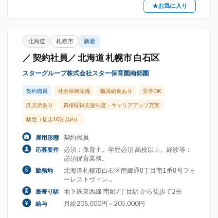
★お気に入り
北海道
札幌市
新着
／ 契約社員／ 北海道 札幌市 白石区
スターグループ株式会社スター保育園南郷園
契約職員
社会保険完備
職員給食あり
見学OK
託児所あり
資格取得支援制度・キャリアアップ充実
駅近（徒歩10分以内）
契約職員
雇用形態
必須：保育士。学歴必須 高校以上。経験等：
応募要件
必須保育業務。
北海道札幌市白石区南郷通8丁目南1番8号フォ
勤務地
ーレストヴィレ...
地下鉄東西線 南郷7丁目駅 から徒歩で2分
最寄り駅
月給205,000円～205,000円
給与