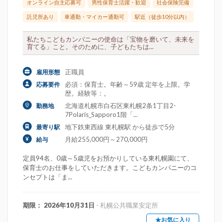
オンライン自主応募可
男性保育士活躍・歓迎
社会保険完備
託児所あり
車通勤・マイカー通勤可
駅近（徒歩10分以内）
私たちこどもカンパニーの使命は「宝物を磨いて、未来を
育てる」こと。そのために、子どもたちは...
正職員
雇用形態
必須：保育士。年齢～59歳 定年を上限。学
応募要件
歴。経験等：。
北海道札幌市白石区東札幌2条1丁目2-
勤務地
7Polaris_Sapporo1階「...
地下鉄東西線 東札幌駅 から徒歩で5分
最寄り駅
月給255,000円～270,000円
給与
定員94名、0歳～5歳児をお預かりしている東札幌園にて、
保育士のお仕事をしていただきます。こどもカンパニーのコ
ンセプトは「ま...
期限： 2026年10月31日
- 札幌公共職業安定所
★お気に入り