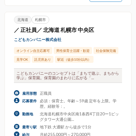
北海道
札幌市
／ 正社員／ 北海道 札幌市 中央区
こどもカンパニー株式会社
オンライン自主応募可
男性保育士活躍・歓迎
社会保険完備
見学OK
託児所あり
駅近（徒歩10分以内）
こどもカンパニーのコンセプトは「まちで遊ぶ、まちから
学ぶ」保育園。保育園のまわりに広がる「...
正職員
雇用形態
必須：保育士。年齢～59歳 定年を上限。学
応募要件
歴。経験等：。
北海道札幌市中央区南1条西4丁目20ー1ビッ
勤務地
グタワー大通公園...
地下鉄 大通駅 から徒歩で1分
最寄り駅
月給255,000円～270,000円
給与