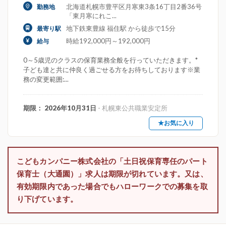
北海道札幌市豊平区月寒東3条16丁目2番36号
勤務地
「東月寒にれこ...
地下鉄東豊線 福住駅 から徒歩で15分
最寄り駅
時給192,000円～192,000円
給与
0～5歳児のクラスの保育業務全般を行っていただきます。*
子ども達と共に仲良く過ごせる方をお待ちしております※業
務の変更範囲:...
期限： 2026年10月31日
- 札幌東公共職業安定所
★お気に入り
こどもカンパニー株式会社の「土日祝保育専任のパート
保育士（大通園）」求人は期限が切れています。又は、
有効期限内であった場合でもハローワークでの募集を取
り下げています。