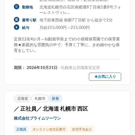
北海道札幌市白石区南郷通8丁目南1番8号フォ
勤務地
ーレストヴィレ...
地下鉄東西線 南郷7丁目駅 から徒歩で2分
最寄り駅
月給215,000円～215,000円
給与
定員12名4か月～6歳(就学前まで)の小規模保育園での保育業
務★家庭的な雰囲気の中で、手厚く丁寧に、きめ細やかな保
育をしてい...
期限： 2026年10月31日
- 札幌東公共職業安定所
★お気に入り
北海道
札幌市
新着
／ 正社員／ 北海道 札幌市 西区
株式会社プライムツーワン
正職員
オンライン自主応募可
住宅手当あり