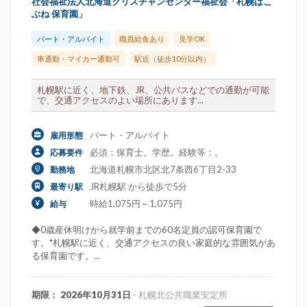
社会福祉法人北海道クリスチャンセンター福祉会「札幌はこ
ぶね 保育園」
パート・アルバイト
職員給食あり
見学OK
車通勤・マイカー通勤可
駅近（徒歩10分以内）
札幌駅に近く、地下鉄、JR、公共バスなどでの通勤が可能
で、交通アクセスのよい場所にあります...
パート・アルバイト
雇用形態
必須：保育士。学歴。経験等：。
応募要件
北海道札幌市北区北7条西6丁目2-33
勤務地
JR札幌駅 から徒歩で5分
最寄り駅
時給1,075円～1,075円
給与
◆0歳産休明けから就学前までの60名定員の認可保育園で
す。*札幌駅に近く、交通アクセスの良い家庭的な雰囲気があ
る保育園です。...
期限： 2026年10月31日
- 札幌北公共職業安定所