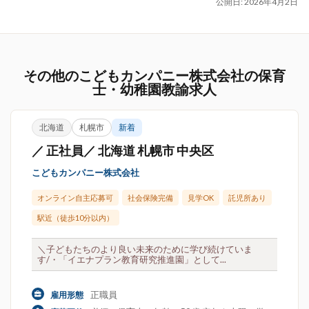
公開日:
2026年4月2日
その他のこどもカンパニー株式会社の保育
士・幼稚園教諭求人
北海道
札幌市
新着
／ 正社員／ 北海道 札幌市 中央区
こどもカンパニー株式会社
オンライン自主応募可
社会保険完備
見学OK
託児所あり
駅近（徒歩10分以内）
＼子どもたちのより良い未来のために学び続けていま
す/・「イエナプラン教育研究推進園」として...
正職員
雇用形態