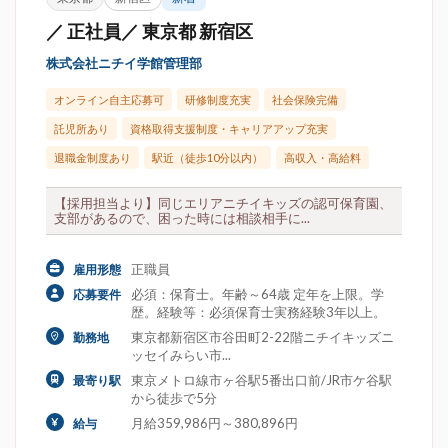
／ 正社員／ 東京都 新宿区
株式会社ニチイ学館管理部
オンライン自主応募可
研修制度充実
社会保険完備
託児所あり
資格取得支援制度・キャリアアップ充実
退職金制度あり
駅近（徒歩10分以内）
高収入・高給料
【採用担当より】同じエリアニチイキッズの認可保育園、
支部があるので、困った時には相談相手に...
正職員
雇用形態
必須：保育士。年齢～64歳 定年を上限。学
応募要件
歴。経験等：必須保育士実務経験3年以上。
東京都新宿区市谷田町2-22階ニチイキッズニ
勤務地
ッセイみらい市...
東京メトロ線市ヶ谷駅5番出口前/JR市ケ谷駅
最寄り駅
から徒歩で5分
月給359,986円～380,896円
給与