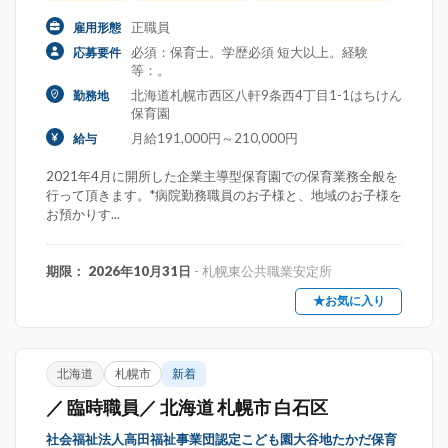
正職員
雇用形態
必須：保育士。学歴必須 短大以上。経験
応募要件
等：。
北海道札幌市西区八軒9条西4丁目1-1はちけん
勤務地
保育園
月給191,000円～210,000円
給与
2021年4月に開所した企業主導型保育園での保育業務全般を
行って頂きます。*病院勤務職員のお子様と、地域のお子様を
お預かりす...
期限： 2026年10月31日
- 札幌東公共職業安定所
★お気に入り
北海道
札幌市
新着
／ 臨時職員／ 北海道 札幌市 白石区
社会福祉法人高田福祉事業団認定こども園大谷地たかだ保育