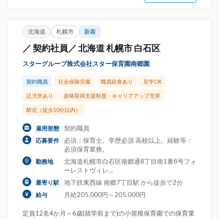
北海道
札幌市
新着
／ 契約社員／ 北海道 札幌市 白石区
スターグループ株式会社スター保育園南郷園
契約職員
社会保険完備
職員給食あり
見学OK
託児所あり
資格取得支援制度・キャリアアップ充実
駅近（徒歩10分以内）
契約職員
雇用形態
必須：保育士。学歴必須 高校以上。経験等：
応募要件
必須保育業務。
北海道札幌市白石区南郷通8丁目南1番8号フォ
勤務地
ーレストヴィレ...
地下鉄東西線 南郷7丁目駅 から徒歩で2分
最寄り駅
月給205,000円～205,000円
給与
定員12名4か月～6歳(就学前まで)の小規模保育園での保育業