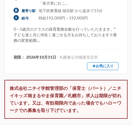
「東月寒にれこ...
地下鉄東豊線 福住駅 から徒歩で15分
最寄り駅
時給192,000円～192,000円
給与
0～5歳児のクラスの保育業務全般を行っていただきます。*
子ども達と共に仲良く過ごせる方をお待ちしております※業
務の変更範囲:...
期限： 2026年10月31日
- 札幌東公共職業安定所
★お気に入り
株式会社ニチイ学館管理部の「保育士（パート）／ニチ
イキッズ南まるやま保育園／札幌市」求人は期限が切れ
ています。又は、有効期限内であった場合でもハローワ
ークでの募集を取り下げています。