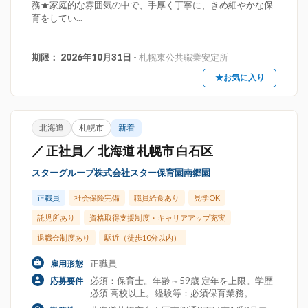
務★家庭的な雰囲気の中で、手厚く丁寧に、きめ細やかな保
育をしてい...
期限： 2026年10月31日
- 札幌東公共職業安定所
★お気に入り
北海道
札幌市
新着
／ 正社員／ 北海道 札幌市 白石区
スターグループ株式会社スター保育園南郷園
正職員
社会保険完備
職員給食あり
見学OK
託児所あり
資格取得支援制度・キャリアアップ充実
退職金制度あり
駅近（徒歩10分以内）
正職員
雇用形態
必須：保育士。年齢～59歳 定年を上限。学歴
応募要件
必須 高校以上。経験等：必須保育業務。