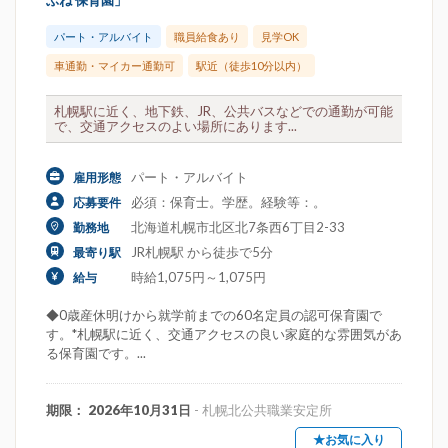
ぶね 保育園」
パート・アルバイト
職員給食あり
見学OK
車通勤・マイカー通勤可
駅近（徒歩10分以内）
札幌駅に近く、地下鉄、JR、公共バスなどでの通勤が可能
で、交通アクセスのよい場所にあります...
パート・アルバイト
雇用形態
必須：保育士。学歴。経験等：。
応募要件
北海道札幌市北区北7条西6丁目2-33
勤務地
JR札幌駅 から徒歩で5分
最寄り駅
時給1,075円～1,075円
給与
◆0歳産休明けから就学前までの60名定員の認可保育園で
す。*札幌駅に近く、交通アクセスの良い家庭的な雰囲気があ
る保育園です。...
期限： 2026年10月31日
- 札幌北公共職業安定所
★お気に入り