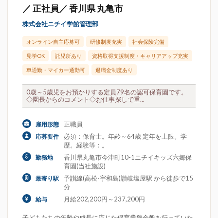
／ 正社員／ 香川県 丸亀市
株式会社ニチイ学館管理部
オンライン自主応募可
研修制度充実
社会保険完備
見学OK
託児所あり
資格取得支援制度・キャリアアップ充実
車通勤・マイカー通勤可
退職金制度あり
0歳～5歳児をお預かりする定員79名の認可保育園です。
◇園長からのコメント◇お仕事探しで重...
正職員
雇用形態
必須：保育士。年齢～64歳 定年を上限。学
応募要件
歴。経験等：。
香川県丸亀市今津町10-1ニチイキッズ六郷保
勤務地
育園(当社施設)
予讃線(高松-宇和島)讃岐塩屋駅 から徒歩で15
最寄り駅
分
月給202,200円～237,200円
給与
子どもたちの年齢や成長に応じた保育業務全般を行っていた