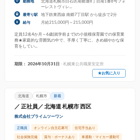
北海道札幌市白石区南郷通8丁目南1番8号フォ
勤務地
ーレストヴィレ...
地下鉄東西線 南郷7丁目駅 から徒歩で2分
最寄り駅
月給215,000円～215,000円
給与
定員12名4か月～6歳(就学前まで)の小規模保育園での保育業
務★家庭的な雰囲気の中で、手厚く丁寧に、きめ細やかな保
育をしてい...
期限： 2026年10月31日
- 札幌東公共職業安定所
★お気に入り
北海道
札幌市
新着
／ 正社員／ 北海道 札幌市 西区
株式会社プライムツーワン
正職員
オンライン自主応募可
住宅手当あり
社会保険完備
賞与・ボーナスあり
車通勤・マイカー通勤可