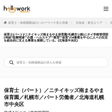
保育士・幼稚園教諭のハローワーク求人情報
北海道・東北エリア
保育士(パート)/ニチイキッズ南まるやま保育園/札幌市 | (株)ニチイ学館管理部
| 時給”医療関連””介護・ヘルスケア””教育””保育”の4事業を中 心に人々の生活
を総合的に支える事業を展開している。(北海道中央区)
保育士（パート）／ニチイキッズ南まるやま
保育園／札幌市／パート労働者／北海道札幌
市中央区