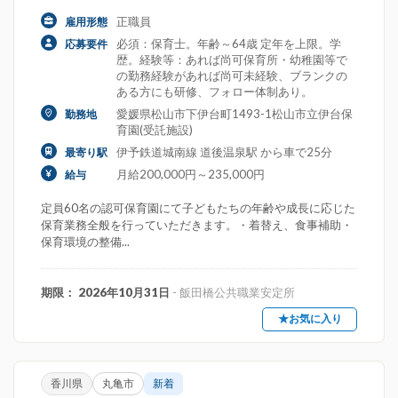
正職員
雇用形態
必須：保育士。年齢～64歳 定年を上限。学
応募要件
歴。経験等：あれば尚可保育所・幼稚園等で
の勤務経験があれば尚可未経験、ブランクの
ある方にも研修、フォロー体制あり。
愛媛県松山市下伊台町1493-1松山市立伊台保
勤務地
育園(受託施設)
伊予鉄道城南線 道後温泉駅 から車で25分
最寄り駅
月給200,000円～235,000円
給与
定員60名の認可保育園にて子どもたちの年齢や成長に応じた
保育業務全般を行っていただきます。・着替え、食事補助・
保育環境の整備...
期限： 2026年10月31日
- 飯田橋公共職業安定所
★お気に入り
香川県
丸亀市
新着