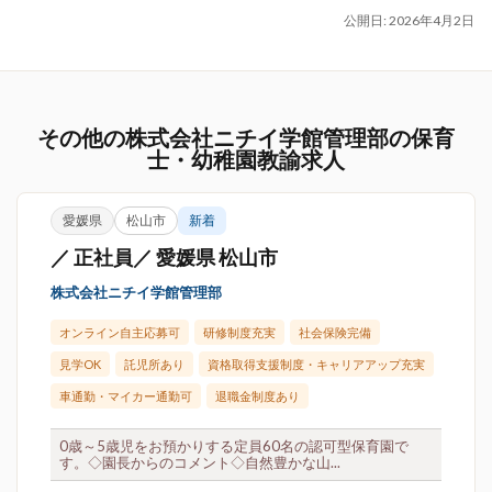
公開日:
2026年4月2日
その他の株式会社ニチイ学館管理部の保育
士・幼稚園教諭求人
愛媛県
松山市
新着
／ 正社員／ 愛媛県 松山市
株式会社ニチイ学館管理部
オンライン自主応募可
研修制度充実
社会保険完備
見学OK
託児所あり
資格取得支援制度・キャリアアップ充実
車通勤・マイカー通勤可
退職金制度あり
0歳～5歳児をお預かりする定員60名の認可型保育園で
す。◇園長からのコメント◇自然豊かな山...