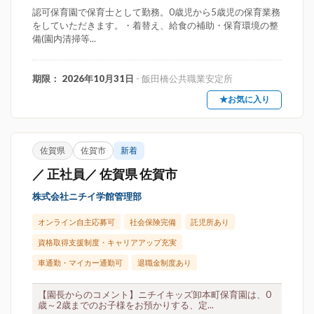
認可保育園で保育士として勤務。0歳児から5歳児の保育業務
をしていただきます。・着替え、給食の補助・保育環境の整
備(園内清掃等...
期限： 2026年10月31日
- 飯田橋公共職業安定所
★お気に入り
佐賀県
佐賀市
新着
／ 正社員／ 佐賀県 佐賀市
株式会社ニチイ学館管理部
オンライン自主応募可
社会保険完備
託児所あり
資格取得支援制度・キャリアアップ充実
車通勤・マイカー通勤可
退職金制度あり
【園長からのコメント】ニチイキッズ卸本町保育園は、0
歳～2歳までのお子様をお預かりする、定...