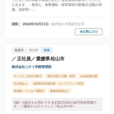
だきます。・着替え、食事補助・保育環境の整備(主活動の準
備、清掃等)・...
期限： 2026年10月31日
- 飯田橋公共職業安定所
★お気に入り
愛媛県
松山市
新着
／ 正社員／ 愛媛県 松山市
株式会社ニチイ学館管理部
オンライン自主応募可
男性保育士活躍・歓迎
社会保険完備
託児所あり
資格取得支援制度・キャリアアップ充実
車通勤・マイカー通勤可
退職金制度あり
0歳～5歳児をお預かりする定員250名の認可型保育園で
す。◇園長からのコメント◇松山市の中...