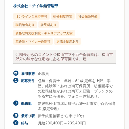
株式会社ニチイ学館管理部
オンライン自主応募可
研修制度充実
社会保険完備
職員給食あり
託児所あり
資格取得支援制度・キャリアアップ充実
車通勤・マイカー通勤可
退職金制度あり
◇園長からのコメント◇松山市立小百合保育園は、松山市
郊外の静かな住宅地にある保育園です。建...
正職員
雇用形態
必須：保育士。年齢～64歳 定年を上限。学
応募要件
歴。経験等：あれば尚可保育所・幼稚園等で
の勤務経験があれば尚可未経験、ブランクの
ある方にも研修、フォロー体制あり。
愛媛県松山市溝辺町甲528松山市立小百合保育
勤務地
園(指定管理)
伊予鉄道後駅 から車で10分
最寄り駅
月給200,400円～235,400円
給与