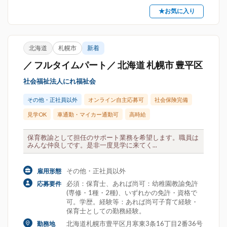
★お気に入り
北海道
札幌市
新着
／ フルタイムパート／ 北海道 札幌市 豊平区
社会福祉法人にれ福祉会
その他・正社員以外
オンライン自主応募可
社会保険完備
見学OK
車通勤・マイカー通勤可
高時給
保育教諭として担任のサポート業務を希望します。職員は
みんな仲良しです。是非一度見学に来てく...
その他・正社員以外
雇用形態
必須：保育士、あれば尚可：幼稚園教諭免許
応募要件
(専修・1種・2種)、いずれかの免許・資格で
可。学歴。経験等：あれば尚可子育て経験・
保育士としての勤務経験。
北海道札幌市豊平区月寒東3条16丁目2番36号
勤務地