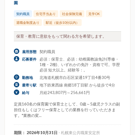
園
契約職員
住宅手当あり
社会保険完備
見学OK
退職金制度あり
駅近（徒歩10分以内）
保育・教育に意欲をもって関わる方を希望します。
契約職員
雇用形態
必須：保育士、必須：幼稚園教諭免許(専修・
応募要件
1種・2種)、いずれかの免許・資格で可。学歴
必須 短大以上。経験等：。
北海道札幌市白石区栄通19丁目4番30号
勤務地
地下鉄東西線 南郷18丁目駅 から徒歩で4分
最寄り駅
月給243,807円～256,661円
給与
定員160名の保育園で保育士として、0歳～5歳児クラスの副
担任もしくはフリー保育としての業務を行っていただきま
す。*業務の変...
期限： 2026年10月31日
- 札幌東公共職業安定所