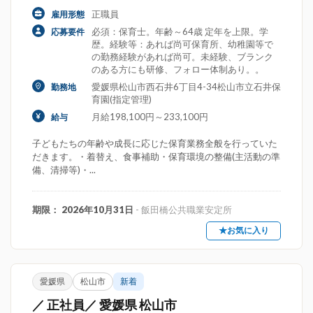
正職員
雇用形態
必須：保育士。年齢～64歳 定年を上限。学
応募要件
歴。経験等：あれば尚可保育所、幼稚園等で
の勤務経験があれば尚可。未経験、ブランク
のある方にも研修、フォロー体制あり。。
愛媛県松山市西石井6丁目4-34松山市立石井保
勤務地
育園(指定管理)
月給198,100円～233,100円
給与
子どもたちの年齢や成長に応じた保育業務全般を行っていた
だきます。・着替え、食事補助・保育環境の整備(主活動の準
備、清掃等)・...
期限： 2026年10月31日
- 飯田橋公共職業安定所
★お気に入り
愛媛県
松山市
新着
／ 正社員／ 愛媛県 松山市