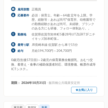
正職員
雇用形態
必須：保育士。年齢～64歳 定年を上限。学
応募要件
歴。経験等：あれば尚可*保育所、幼稚園等で
の勤務経験があれば尚可。未経験、ブランク
のある方にも研修、フォロー体制あり。。
佐賀県佐賀市卸本町5番28号UTZLERT1Fニチ
勤務地
イキッズ卸本町保...
JR長崎本線 佐賀駅 から車で15分
最寄り駅
月給194,700円～204,700円
給与
0歳児(生後57日目)～2歳児の保育業務全般授乳、おむつ交
換、着替え・食事の補助保護者対応、環境整備、帳票作成等
ICTシステ...
期限： 2026年10月31日
- 飯田橋公共職業安定所
★お気に入り
東京都
新宿区
新着