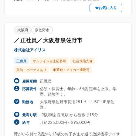
★お気に入り
大阪府
泉佐野市
／ 正社員／ 大阪府 泉佐野市
株式会社アイリス
正職員
オンライン自主応募可
社会保険完備
賞与・ボーナスあり
車通勤・マイカー通勤可
正職員
雇用形態
必須：保育士。年齢～64歳 定年を上限。学
応募要件
歴。経験等：。
大阪府泉佐野市長滝281-5「ILISCLUB泉佐
勤務地
野」
JR阪和線 長滝駅 から徒歩で15分
最寄り駅
月給225,000円～295,000円
給与
障がいを持つ2歳から18歳のお子さまが通う放課後等デイサ