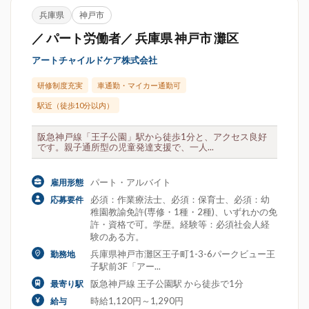
兵庫県
神戸市
／ パート労働者／ 兵庫県 神戸市 灘区
アートチャイルドケア株式会社
研修制度充実
車通勤・マイカー通勤可
駅近（徒歩10分以内）
阪急神戸線「王子公園」駅から徒歩1分と、アクセス良好
です。親子通所型の児童発達支援で、一人...
パート・アルバイト
雇用形態
必須：作業療法士、必須：保育士、必須：幼
応募要件
稚園教諭免許(専修・1種・2種)、いずれかの免
許・資格で可。学歴。経験等：必須社会人経
験のある方。
兵庫県神戸市灘区王子町1-3-6パークビュー王
勤務地
子駅前3F「アー...
阪急神戸線 王子公園駅 から徒歩で1分
最寄り駅
時給1,120円～1,290円
給与