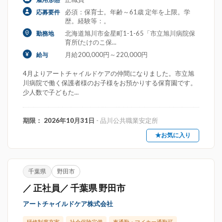
必須：保育士。年齢～61歳 定年を上限。学
応募要件
歴。経験等：。
北海道旭川市金星町1-1-65「市立旭川病院保
勤務地
育所(たけのこ保...
月給200,000円～220,000円
給与
4月よりアートチャイルドケアの仲間になりました。市立旭
川病院で働く保護者様のお子様をお預かりする保育園です。
少人数で子どもた...
期限： 2026年10月31日
- 品川公共職業安定所
★お気に入り
千葉県
野田市
／ 正社員／ 千葉県 野田市
アートチャイルドケア株式会社
研修制度充実
社会保険完備
車通勤・マイカー通勤可