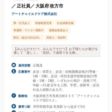
／ 正社員／ 大阪府 枚方市
アートチャイルドケア株式会社
寮・社宅あり
研修制度充実
社会保険完備
車通勤・マイカー通勤可
退職金制度あり
駅近（徒歩10分以内）
高収入・高給料
【みんながそだつ、みんなでそだつ】お子様たちが遊びを
通して「楽しく」「笑顔」で成長できる療...
正職員
雇用形態
必須：保育士、必須：幼稚園教諭免許(専修・
応募要件
1種・2種)、必須：特別支援学校教諭免許(専
修・1種・2種)、いずれかの免許・資格で可。
年齢～61歳 定年を上限。学歴。経験等：必須
社会人経験のある方。
大阪府枚方市長尾元町6-1-5「アートチャイル
勤務地
ドケアSEDスク...
JR学研都市線 長尾駅 から徒歩で3分
最寄り駅