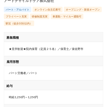
アートチャイルドケア株式会社
パート・アルバイト
オンライン自主応募可
オープニング・新規オープン
プライベート充実
研修制度充実
車通勤・マイカー通勤可
駅近（徒歩10分以内）
募集職種
★見学歓迎★院内保育（定員２５名）／保育士／泉佐野市
雇用形態
パート労働者／パート
給与
時給1,250円～1,250円