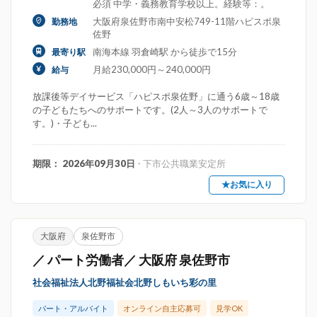
必須 中学・義務教育学校以上。経験等：。
大阪府泉佐野市南中安松749-11階ハピスポ泉
勤務地
佐野
南海本線 羽倉崎駅 から徒歩で15分
最寄り駅
月給230,000円～240,000円
給与
放課後等デイサービス「ハピスポ泉佐野」に通う6歳～18歳
の子どもたちへのサポートです。(2人～3人のサポートで
す。)・子ども...
期限： 2026年09月30日
- 下市公共職業安定所
★お気に入り
大阪府
泉佐野市
／ パート労働者／ 大阪府 泉佐野市
社会福祉法人北野福祉会北野しもいち彩の里
パート・アルバイト
オンライン自主応募可
見学OK