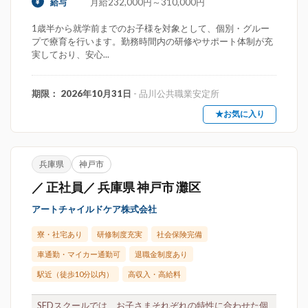
月給232,000円～310,000円
給与
1歳半から就学前までのお子様を対象として、個別・グルー
プで療育を行います。勤務時間内の研修やサポート体制が充
実しており、安心...
期限： 2026年10月31日
- 品川公共職業安定所
★お気に入り
兵庫県
神戸市
／ 正社員／ 兵庫県 神戸市 灘区
アートチャイルドケア株式会社
寮・社宅あり
研修制度充実
社会保険完備
車通勤・マイカー通勤可
退職金制度あり
駅近（徒歩10分以内）
高収入・高給料
SEDスクールでは、お子さまそれぞれの特性に合わせた個