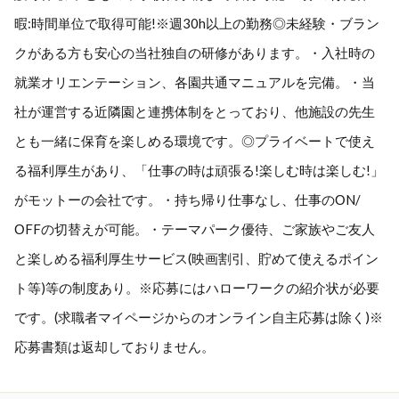
暇:時間単位で取得可能!※週30h以上の勤務◎未経験・ブラン
クがある方も安心の当社独自の研修があります。・入社時の
就業オリエンテーション、各園共通マニュアルを完備。・当
社が運営する近隣園と連携体制をとっており、他施設の先生
とも一緒に保育を楽しめる環境です。◎プライベートで使え
る福利厚生があり、「仕事の時は頑張る!楽しむ時は楽しむ!」
がモットーの会社です。・持ち帰り仕事なし、仕事のОN/
ОFFの切替えが可能。・テーマパーク優待、ご家族やご友人
と楽しめる福利厚生サービス(映画割引、貯めて使えるポイン
ト等)等の制度あり。※応募にはハローワークの紹介状が必要
です。(求職者マイページからのオンライン自主応募は除く)※
応募書類は返却しておりません。