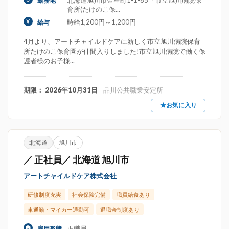
北海道旭川市金星町1-1-65「市立旭川病院保
勤務地
育所(たけのこ保...
時給1,200円～1,200円
給与
4月より、アートチャイルドケアに新しく市立旭川病院保育
所たけのこ保育園が仲間入りしました!市立旭川病院で働く保
護者様のお子様...
期限： 2026年10月31日
- 品川公共職業安定所
★お気に入り
北海道
旭川市
／ 正社員／ 北海道 旭川市
アートチャイルドケア株式会社
研修制度充実
社会保険完備
職員給食あり
車通勤・マイカー通勤可
退職金制度あり
正職員
雇用形態