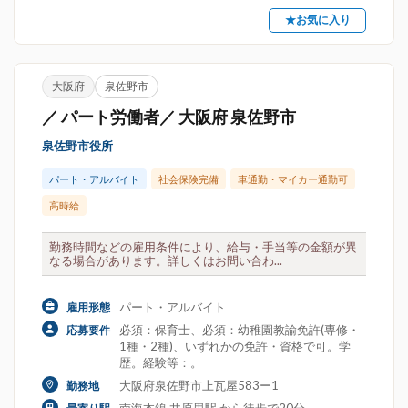
★お気に入り
大阪府
泉佐野市
／ パート労働者／ 大阪府 泉佐野市
泉佐野市役所
パート・アルバイト
社会保険完備
車通勤・マイカー通勤可
高時給
勤務時間などの雇用条件により、給与・手当等の金額が異
なる場合があります。詳しくはお問い合わ...
パート・アルバイト
雇用形態
必須：保育士、必須：幼稚園教諭免許(専修・
応募要件
1種・2種)、いずれかの免許・資格で可。学
歴。経験等：。
大阪府泉佐野市上瓦屋583ー1
勤務地