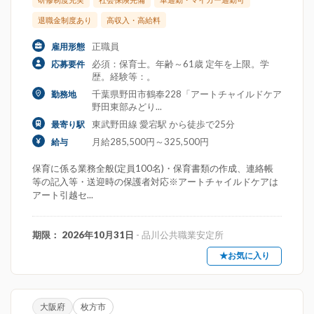
退職金制度あり
高収入・高給料
正職員
雇用形態
必須：保育士。年齢～61歳 定年を上限。学
応募要件
歴。経験等：。
千葉県野田市鶴奉228「アートチャイルドケア
勤務地
野田東部みどり...
東武野田線 愛宕駅 から徒歩で25分
最寄り駅
月給285,500円～325,500円
給与
保育に係る業務全般(定員100名)・保育書類の作成、連絡帳
等の記入等・送迎時の保護者対応※アートチャイルドケアは
アート引越セ...
期限： 2026年10月31日
- 品川公共職業安定所
★お気に入り
大阪府
枚方市