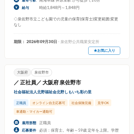
南海本線 井原里駅 から徒歩で20分
最寄り駅
時給1,848円～1,848円
給与
◇泉佐野市立こども園での児童の保育(保育士)変更範囲:変更
なし
期限： 2026年09月30日
- 泉佐野公共職業安定所
★お気に入り
大阪府
泉佐野市
／ 正社員／ 大阪府 泉佐野市
社会福祉法人北野福祉会北野しもいち彩の里
正職員
オンライン自主応募可
社会保険完備
見学OK
車通勤・マイカー通勤可
正職員
雇用形態
必須：保育士。年齢～59歳 定年を上限。学歴
応募要件