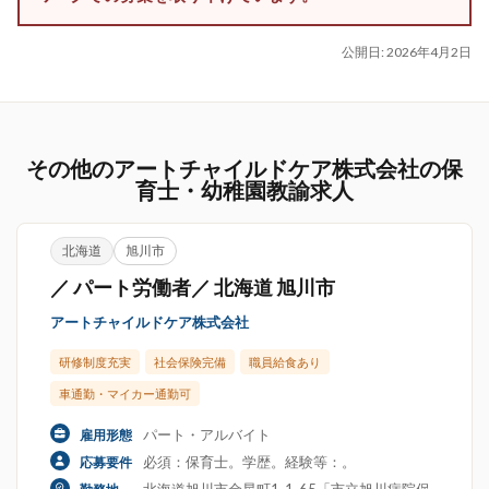
公開日:
2026年4月2日
その他のアートチャイルドケア株式会社の保
育士・幼稚園教諭求人
北海道
旭川市
／ パート労働者／ 北海道 旭川市
アートチャイルドケア株式会社
研修制度充実
社会保険完備
職員給食あり
車通勤・マイカー通勤可
パート・アルバイト
雇用形態
必須：保育士。学歴。経験等：。
応募要件