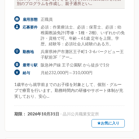
別のプログラムを作成し、親子通所とい...
正職員
雇用形態
必須：作業療法士、必須：保育士、必須：幼
応募要件
稚園教諭免許(専修・1種・2種)、いずれかの免
許・資格で可。年齢～61歳 定年を上限。学
歴。経験等：必須社会人経験のある方。
兵庫県神戸市灘区王子町1-3-6パークビュー王
勤務地
子駅前3F「アー...
阪急神戸線 王子公園駅 から徒歩で1分
最寄り駅
月給232,000円～310,000円
給与
1歳半から就学前までのお子様を対象として、個別・グルー
プで療育を行います。勤務時間内の研修やサポート体制が充
実しており、安心...
期限： 2026年10月31日
- 品川公共職業安定所
★お気に入り