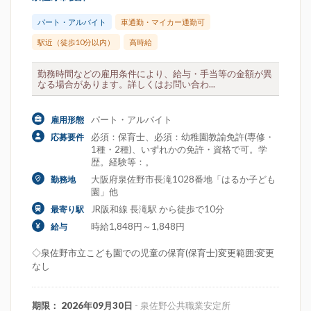
パート・アルバイト
車通勤・マイカー通勤可
駅近（徒歩10分以内）
高時給
勤務時間などの雇用条件により、給与・手当等の金額が異
なる場合があります。詳しくはお問い合わ...
パート・アルバイト
雇用形態
必須：保育士、必須：幼稚園教諭免許(専修・
応募要件
1種・2種)、いずれかの免許・資格で可。学
歴。経験等：。
大阪府泉佐野市長滝1028番地「はるか子ども
勤務地
園」他
JR阪和線 長滝駅 から徒歩で10分
最寄り駅
時給1,848円～1,848円
給与
◇泉佐野市立こども園での児童の保育(保育士)変更範囲:変更
なし
期限： 2026年09月30日
- 泉佐野公共職業安定所