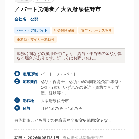
／ パート労働者／ 大阪府 泉佐野市
会社名非公開
パート・アルバイト
社会保険完備
賞与・ボーナスあり
車通勤・マイカー通勤可
勤務時間などの雇用条件により、給与・手当等の金額が異
なる場合があります。詳しくはお問い合わ...
パート・アルバイト
雇用形態
必須：保育士、必須：幼稚園教諭免許(専修・
応募要件
1種・2種)、いずれかの免許・資格で可。学
歴。経験等：。
大阪府泉佐野市
勤務地
月給1,629円～1,629円
給与
泉佐野市こども園での保育業務全般変更範囲:変更なし
期限： 2026年08月31日
- 泉佐野公共職業安定所