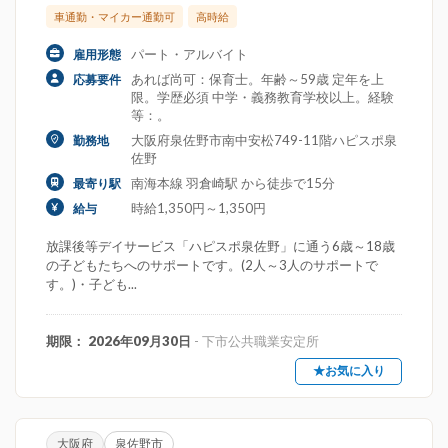
車通勤・マイカー通勤可
高時給
パート・アルバイト
雇用形態
あれば尚可：保育士。年齢～59歳 定年を上
応募要件
限。学歴必須 中学・義務教育学校以上。経験
等：。
大阪府泉佐野市南中安松749-11階ハピスポ泉
勤務地
佐野
南海本線 羽倉崎駅 から徒歩で15分
最寄り駅
時給1,350円～1,350円
給与
放課後等デイサービス「ハピスポ泉佐野」に通う6歳～18歳
の子どもたちへのサポートです。(2人～3人のサポートで
す。)・子ども...
期限： 2026年09月30日
- 下市公共職業安定所
★お気に入り
大阪府
泉佐野市