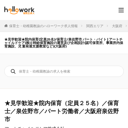
保育士・幼稚園教諭のハローワーク求人情報
関西エリア
大阪府
★見学歓迎★院内保育(定員25名)/保育士/泉佐野市 パート・バイト | アートチ
ャイルドケア(株) | 時給保育施設の運営及び企画設計(認可保育所、事業所内保
育施設、児 童発達支援教室など)(大阪府)
★見学歓迎★院内保育（定員２５名）／保育
士／泉佐野市／パート労働者／大阪府泉佐野
市